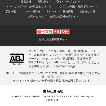
運営会社
利用規約
プライバシーポリシー
パーソナルデータの外部送信について
コンテンツ制作・編集ポリシー
広告掲載
ニュース提供先
タレコミ
採用情報
お知らせ一覧
お問い合わせ
主婦と生活社公式サイト
主婦と生活社関連サイト
ABJマークは、この電子書店・電子書籍配信サービス
が、著作権者からコンテンツ使用許諾を得た正規版配信
サービスであることを示す登録商標（登録番号 第
6091713号）です。ABJマークについて、詳しくはこち
らを御覧ください。
https://aebs.or.jp/
本サイトに掲載されているすべての⽂章・撮影写真の著作権は主婦と⽣活
社に帰属します。
他サイトや他媒体への無断転載・複製⾏為は固く禁⽌します。
COPYRIGHT © SHUFU TO SEIKATSU SHA CO.,LTD. All rights
reserved.