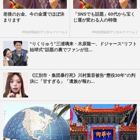
老後のお金、今の金運でほぼ決
「SNSでも話題」60代から宝く
まります
じ運が変わる人の特徴
PR(合同会社デジタルファーム )
PR(合同会社デジタルファーム )
“りくりゅう”三浦璃来・木原龍一、ドジャース“リフト
始球式”話題の裏でファンが注...
《江別市・集団暴行死》川村葉音被告“懲役30年”の判
決に「甘すぎる」「遺族が報わ...