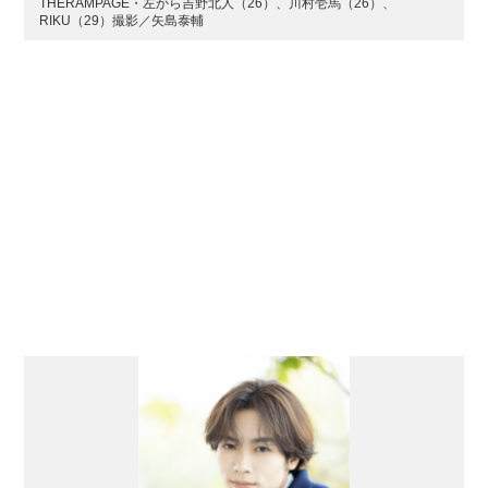
THERAMPAGE・左から吉野北人（26）、川村壱馬（26）、
RIKU（29）撮影／矢島泰輔