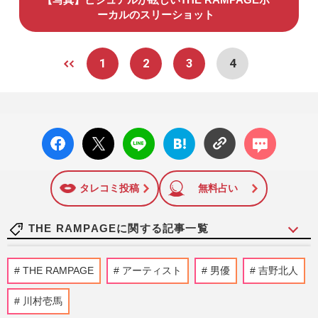
ーカルのスリーショット
1
2
3
4
facebo
X ポス
LINE
はてな
コメン
ok い
ト
ブック
ト
いね
マーク
に追加
タレコミ投稿
無料占い
THE RAMPAGEに関する記事一覧
THE RAMPAGE吉野北人が主演映画で学
THE RAMPAGE
アーティスト
男優
吉野北人
生役を熱演 高校時代に決めた自身の進路
とクランクイン日の秘密
川村壱馬
週刊女性2025年2月11日号
2025/1/31