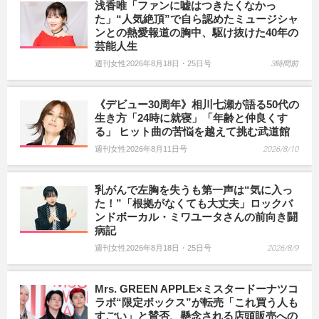
浅香唯「ファンに嘘はつきたくなかっ
た」“人気絶頂”で自ら認めたミュージシャ
ンとの熱愛報道の胸中、駆け抜けた40年の
芸能人生
週刊女性2026年8月18日・25日号
3時間前
《デビュー30周年》相川七瀬が語る50代の
生き方「24時に就寝」「年齢と仲良くす
る」 ヒット曲の苦悩を越えて挑む武道館
週刊女性2026年8月11日号
2026/8/10
乳がんで左胸を失うも第一声は“気に入っ
た！”「根拠がなくても大丈夫」ロックバ
ンドボーカル・ミワユータさんの前向き闘
病記
週刊女性2026年8月18日・25日号
2026/8/9
Mrs. GREEN APPLE×ミスタードーナツコ
ラボ“限定ボックス”が転売「これ買う人も
すごい」と賛否、懸念される店頭販売への