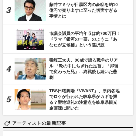
藤井フミヤが目黒区内の豪邸を約10
億円で売り出すに至った切実すぎる
事情とは
市議会議員の平均年収は約700万円！
ドラマ『銀河の一票』のように「あ
なたが立候補」という選択肢
毒蝮三太夫、90歳で語る戦争のリア
ル 「靴の中にちぎれた足首」「抑留
で変わった兄」…終戦後も続いた悲
劇
TBS日曜劇場『VIVANT』、県内各地
でロケが行われた岐阜県がカギを握
る？聖地巡礼の注意点を岐阜県観光
企画課に聞いた
アーティストの最新記事