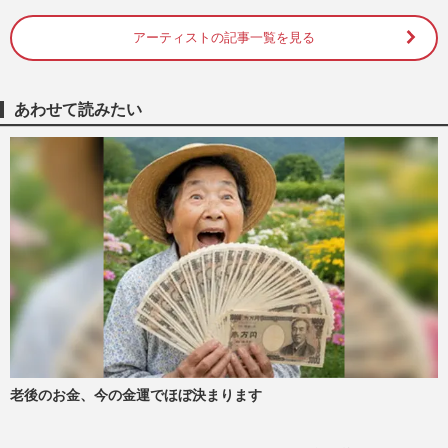
アーティストの記事一覧を見る
THE RAMPAGE藤原樹が先輩・橘ケンチ
原案の連ドラで初主演「“絶対に失敗でき
ない”というプレッシャー」
週刊女性2025年2月4日号
2025/1/23
あわせて読みたい
STARTO ENTERTAINMENTのチャリティ
ーシングルCD『WE ARE』が、『THE
RAMPAGE』新曲と同日発売でファ
ン“売…
週刊女性PRIME
2024/7/12
THE RAMPAGE・吉野北人、ドラマ
『1122 いいふうふ』で女風セラピスト役
に挑戦！初ベッドシーンは高畑充希
週刊女性2024年7月2日号
2024/6/21
老後のお金、今の金運でほぼ決まります
今週発売『週刊女性』7/2号の表紙と中身
はコチラ！