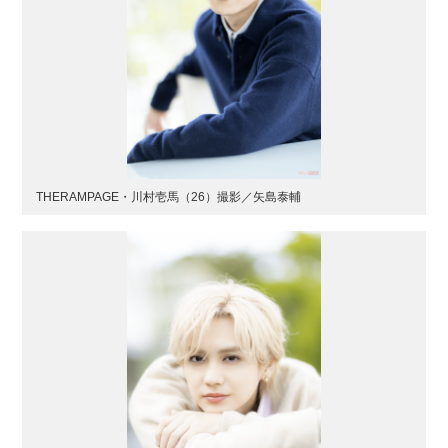
THERAMPAGE・川村壱馬（26）撮影／矢島泰輔