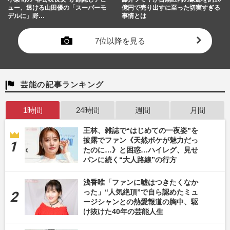
ュー、透ける山田優の「スーパーモ
億円で売り出すに至った切実すぎる
デルに」野…
事情とは
7位以降を見る
芸能の記事ランキング
1時間
24時間
週間
月間
王林、雑誌で“はじめての一夜姿”を
披露でファン《天然ボケが魅力だっ
たのに…》と困惑…ハイレグ、見せ
パンに続く“大人路線”の行方
浅香唯「ファンに嘘はつきたくなか
った」“人気絶頂”で自ら認めたミュ
ージシャンとの熱愛報道の胸中、駆
け抜けた40年の芸能人生