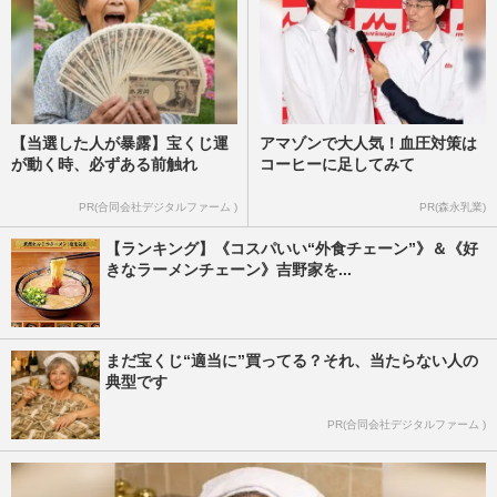
【当選した人が暴露】宝くじ運
アマゾンで大人気！血圧対策は
が動く時、必ずある前触れ
コーヒーに足してみて
PR(合同会社デジタルファーム )
PR(森永乳業)
【ランキング】《コスパいい“外食チェーン”》＆《好
きなラーメンチェーン》吉野家を...
まだ宝くじ“適当に”買ってる？それ、当たらない人の
典型です
PR(合同会社デジタルファーム )