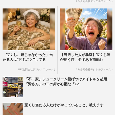
PR(合同会社デジタルファーム )
週刊女性本誌からのお知らせ
2024/6/18
「宝くじ、運じゃなかった」当
【当選した人が暴露】宝くじ運
たる人は“同じこと”してる
が動く時、必ずある前触れ
PR(合同会社デジタルファーム )
PR(合同会社デジタルファーム )
『不二家』シュークリーム投げつけアイドルを起用、
『資さん』の二の舞が心配な『Co...
宝くじ当たる人だけがやっていること、教えます