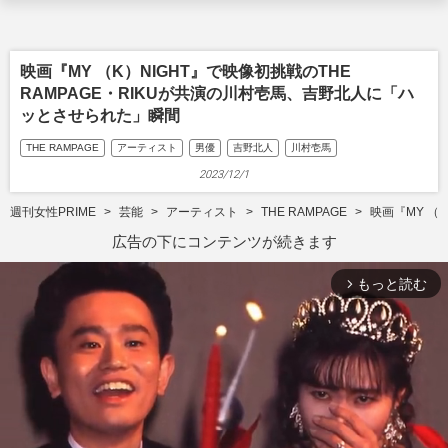
映画『MY （K）NIGHT』で映像初挑戦のTHE
RAMPAGE・RIKUが共演の川村壱馬、吉野北人に「ハ
ッとさせられた」瞬間
THE RAMPAGE
アーティスト
男優
吉野北人
川村壱馬
2023/12/1
週刊女性PRIME
芸能
アーティスト
THE RAMPAGE
映画『MY （
広告の下にコンテンツが続きます
もっと読む
arrow_forward_ios