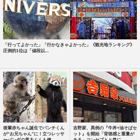
「行ってよかった」「行かなきゃよかった」《観光地ランキング》
圧倒的1位は「値段以...
後輩赤ちゃん誕生でパンチくん
吉野家、異例の『牛丼+油そばセ
が“お兄ちゃん”に！立つレッサ
ット』を開始「背徳感と重量が
ーパンダの風太くんも健...
ある」コンセプトと気に...