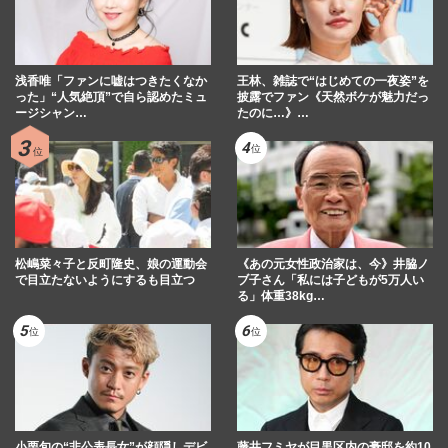
浅香唯「ファンに嘘はつきたくなか
王林、雑誌で“はじめての一夜姿”を
った」“人気絶頂”で自ら認めたミュ
披露でファン《天然ボケが魅力だっ
ージシャン…
たのに…》…
松嶋菜々子と反町隆史、娘の運動会
《あの元女性政治家は、今》井脇ノ
で目立たないようにするも目立つ
ブ子さん「私には子どもが5万人い
る」体重38kg…
小栗旬の“非公表長女”が顔隠しデビ
藤井フミヤが目黒区内の豪邸を約10