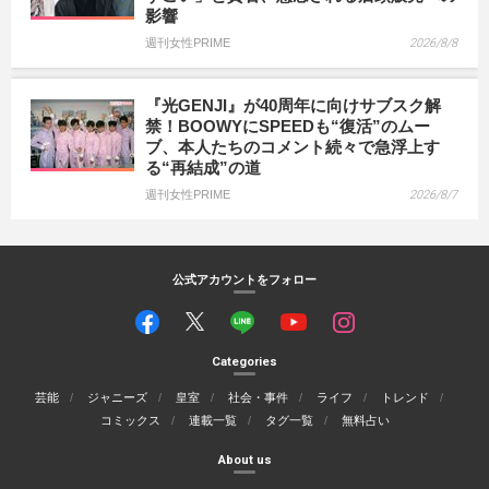
影響
週刊女性PRIME
2026/8/8
『光GENJI』が40周年に向けサブスク解
禁！BOOWYにSPEEDも“復活”のムー
ブ、本人たちのコメント続々で急浮上す
る“再結成”の道
週刊女性PRIME
2026/8/7
公式アカウントをフォロー
Categories
芸能
ジャニーズ
皇室
社会・事件
ライフ
トレンド
コミックス
連載一覧
タグ一覧
無料占い
About us