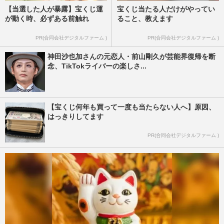
【当選した人が暴露】宝くじ運
宝くじ当たる人だけがやってい
が動く時、必ずある前触れ
ること、教えます
PR(合同会社デジタルファーム )
PR(合同会社デジタルファーム )
神田沙也加さんの元恋人・前山剛久が芸能界復帰を断
念、TikTokライバーの楽しさ...
【宝くじ何年も買って一度も当たらない人へ】原因、
はっきりしてます
PR(合同会社デジタルファーム )