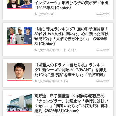
イレグスーツ」畑野ひろ子の美ボディ軍団
《2026年8月Choice》
週刊女性PRIME
2026/8/10
《推し球児ランキング》夏の甲子園開幕！
30代以上の女性に聞いた、心に残った高校
球児1位は「大柄で顔が小さい」《2026年
8月Choice》
週刊女性2025年8月19日・26日号
2026/8/10
《堺雅人のドラマ「当たり役」ランキン
グ》新シーズン開始の『VIVANT』を抑え
た1位は“流行語”を輩出した『半沢直樹』
週刊女性2026年8月11日号
2026/8/10
高野連、甲子園優勝・沖縄尚学応援団の
『チョンダラー』に禁止令「暴行には甘い
くせに…」“間違いだらけ”の謎対応に募る
批判《2026年8月Choice》