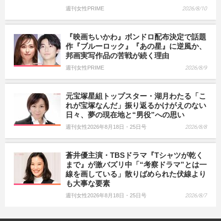
週刊女性PRIME
2026/8/10
『映画ちいかわ』ボンドロ配布決定で話題
作『ブルーロック』『あの星』に逆風か、
邦画実写作品の苦戦が続く理由
週刊女性PRIME
2026/8/9
元宝塚星組トップスター・湖月わたる「こ
れが宝塚なんだ」振り返るかけがえのない
日々、夢の現在地と“男役”への思い
週刊女性2026年8月18日・25日号
2026/8/8
蒼井優主演・TBSドラマ『Tシャツが乾く
まで』が激バズリ中「“考察ドラマ”とは一
線を画している」散りばめられた伏線より
も大事な要素
週刊女性2026年8月18日・25日号
2026/8/7