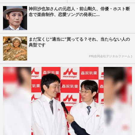
神田沙也加さんの元恋人・前山剛久、俳優・ホスト断
念で楽曲制作、恋愛ソングの発表に...
まだ宝くじ“適当に”買ってる？それ、当たらない人の
典型です
PR(合同会社デジタルファーム )