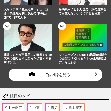
大河ドラマ『豊臣兄弟！』山田涼
松嶋菜々子と反町隆史、娘の運動会
介・栗原類ら初出演組の“扮装公
で目立たないようにするも目立つ
開”で「顔で天下…
藤井フミヤが目黒区内の豪邸を約10
ジャニーズとのLINEや暴露情報販売
億円で売り出すに至った切実すぎる
で金儲け「King & Prince永瀬廉は5
事情とは
万、なにわ男…
7位以降を見る
注目のタグ
中居正広
地震
震災
熊本震災