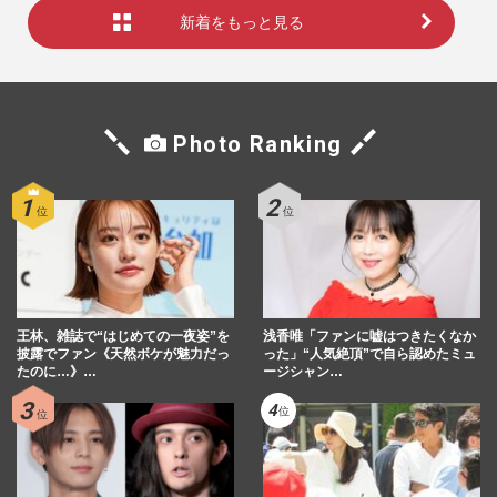
新着をもっと見る
Photo Ranking
王林、雑誌で“はじめての一夜姿”を
浅香唯「ファンに嘘はつきたくなか
披露でファン《天然ボケが魅力だっ
った」“人気絶頂”で自ら認めたミュ
たのに…》…
ージシャン…