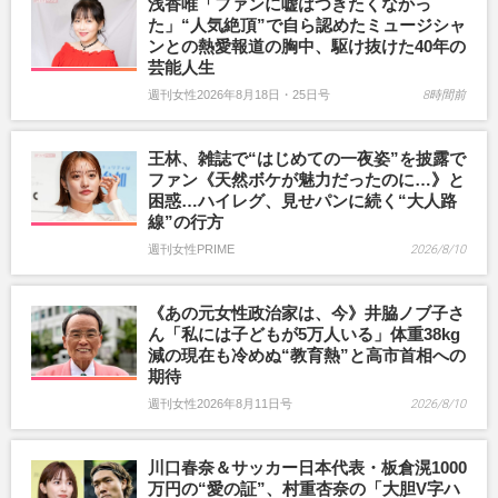
浅香唯「ファンに嘘はつきたくなかっ
た」“人気絶頂”で自ら認めたミュージシャ
ンとの熱愛報道の胸中、駆け抜けた40年の
芸能人生
週刊女性2026年8月18日・25日号
8時間前
王林、雑誌で“はじめての一夜姿”を披露で
ファン《天然ボケが魅力だったのに…》と
困惑…ハイレグ、見せパンに続く“大人路
線”の行方
週刊女性PRIME
2026/8/10
《あの元女性政治家は、今》井脇ノブ子さ
ん「私には子どもが5万人いる」体重38kg
減の現在も冷めぬ“教育熱”と高市首相への
期待
週刊女性2026年8月11日号
2026/8/10
川口春奈＆サッカー日本代表・板倉滉1000
万円の“愛の証”、村重杏奈の「大胆V字ハ