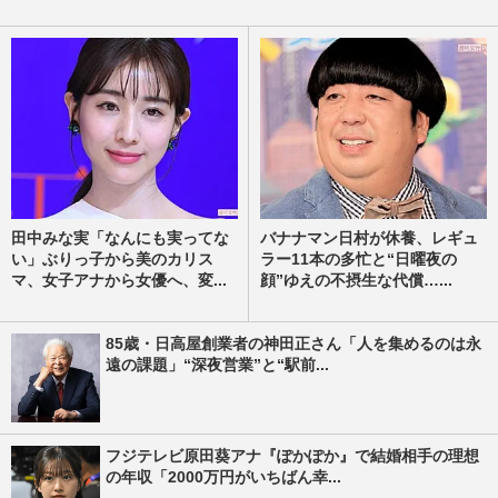
田中みな実「なんにも実ってな
バナナマン日村が休養、レギュ
い」ぶりっ子から美のカリス
ラー11本の多忙と“日曜夜の
マ、女子アナから女優へ、変...
顔”ゆえの不摂生な代償…...
85歳・日高屋創業者の神田正さん「人を集めるのは永
遠の課題」“深夜営業”と“駅前...
フジテレビ原田葵アナ『ぽかぽか』で結婚相手の理想
の年収「2000万円がいちばん幸...