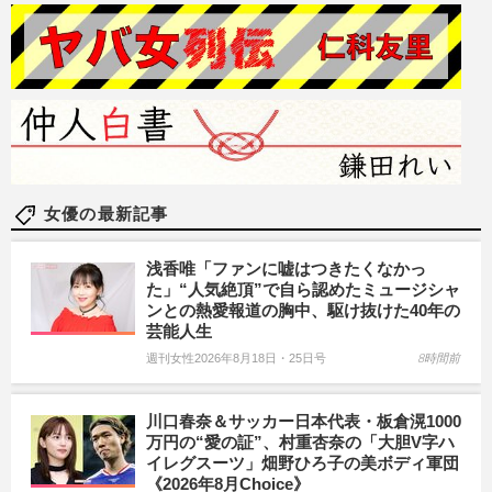
女優の最新記事
浅香唯「ファンに嘘はつきたくなかっ
た」“人気絶頂”で自ら認めたミュージシャ
ンとの熱愛報道の胸中、駆け抜けた40年の
芸能人生
週刊女性2026年8月18日・25日号
8時間前
川口春奈＆サッカー日本代表・板倉滉1000
万円の“愛の証”、村重杏奈の「大胆V字ハ
イレグスーツ」畑野ひろ子の美ボディ軍団
《2026年8月Choice》