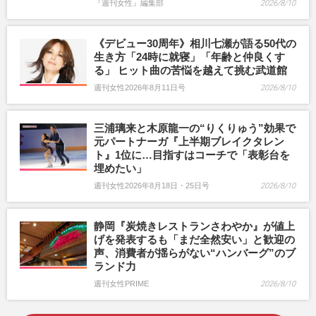
『週刊女性』編集部
2026/8/10
《デビュー30周年》相川七瀬が語る50代の
生き方「24時に就寝」「年齢と仲良くす
る」 ヒット曲の苦悩を越えて挑む武道館
週刊女性2026年8月11日号
2026/8/10
三浦璃来と木原龍一の“りくりゅう”効果で
元パートナーガ『上半期ブレイクタレン
ト』1位に…目指すはコーチで「表彰台を
埋めたい」
週刊女性2026年8月18日・25日号
2026/8/10
静岡『炭焼きレストランさわやか』が値上
げを発表するも「まだ全然安い」と歓迎の
声、消費者が揺らがない“ハンバーグ”のブ
ランド力
週刊女性PRIME
2026/8/10