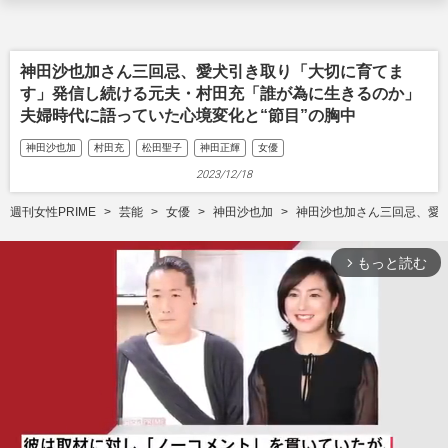
神田沙也加さん三回忌、愛犬引き取り「大切に育てま
す」発信し続ける元夫・村田充「誰が為に生きるのか」
夫婦時代に語っていた心境変化と“節目”の胸中
神田沙也加
村田充
松田聖子
神田正輝
女優
2023/12/18
週刊女性PRIME
芸能
女優
神田沙也加
神田沙也加さん三回忌、愛
もっと読む
arrow_forward_ios