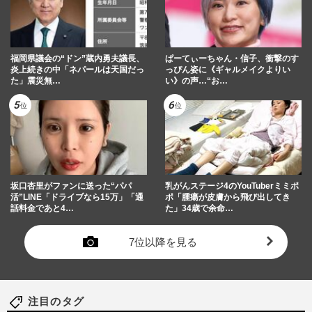
福岡県議会の“ドン”蔵内勇夫議長、
ぱーてぃーちゃん・信子、衝撃のす
炎上続きの中「ネパールは天国だっ
っぴん姿に《ギャルメイクよりい
た」震災無…
い》の声…“お…
坂口杏里がファンに送った“パパ
乳がんステージ4のYouTuberミミポ
活”LINE「ドライブなら15万」「通
ポ「腫瘍が皮膚から飛び出してき
話料金であと4…
た」34歳で余命…
7位以降を見る
注目のタグ