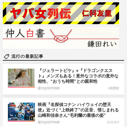
流行の最新記事
『ジェラートピケ』×『ドラゴンクエス
ト』メンズもある！意外なコラボの意外な
相性、“おうち時間”との親和性
週刊女性PRIME
5時間前
映画『名探偵コナン ハイウェイの堕天
使』近づく“上映終了”の足音、惜しまれる
山崎和佳奈さん“毛利蘭の最後の姿”
週刊女性PRIME
2026/8/5