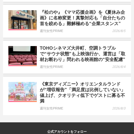
『松のや』《ママ応援企画》を《夏休み企
画》に名称変更！真摯対応も「自分たちの
首を絞める」難解極める“企業スタンス”
週刊女性PRIME
2026/8/5
TOHOシネマズ大井町、空調トラブル
で“サウナ状態”も上映強行か、運営は「取
材お断わり」問われる映画館の“安全配慮”
週刊女性PRIME
2026/8/4
《東京ディズニー》オリエンタルランド
が“増収報告”「満足度は比例していない」
値上げ、クオリティ低下でゲストに募る不
満
週刊女性PRIME
2026/8/3
公式アカウントをフォロー