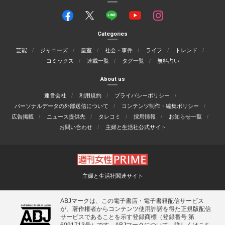
Categories
芸能
ジャニーズ
皇室
社会・事件
ライフ
トレンド
コミックス
連載一覧
タグ一覧
無料占い
About us
運営会社
利用規約
プライバシーポリシー
パーソナルデータの外部送信について
コンテンツ制作・編集ポリシー
広告掲載
ニュース提供先
タレコミ
採用情報
お知らせ一覧
お問い合わせ
主婦と生活社公式サイト
主婦と生活社関連サイト
ABJマークは、この電子書店・電子書籍配信サービス
が、著作権者からコンテンツ使用許諾を得た正規版配信
サービスであることを示す登録商標（登録番号 第
6091713号）です。ABJマークについて、詳しくはこち