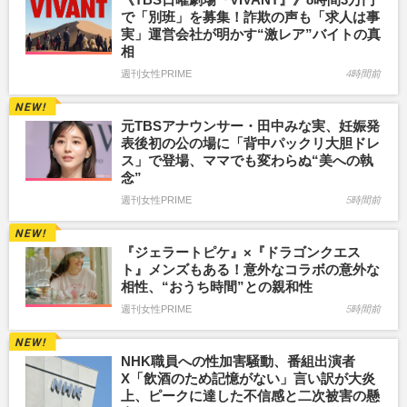
で「別班」を募集！詐欺の声も「求人は事
実」運営会社が明かす“激レア”バイトの真
相
週刊女性PRIME
4時間前
元TBSアナウンサー・田中みな実、妊娠発
表後初の公の場に「背中パックリ大胆ドレ
ス」で登場、ママでも変わらぬ“美への執
念”
週刊女性PRIME
5時間前
『ジェラートピケ』×『ドラゴンクエス
ト』メンズもある！意外なコラボの意外な
相性、“おうち時間”との親和性
週刊女性PRIME
5時間前
NHK職員への性加害騒動、番組出演者
X「飲酒のため記憶がない」言い訳が大炎
上、ピークに達した不信感と二次被害の懸