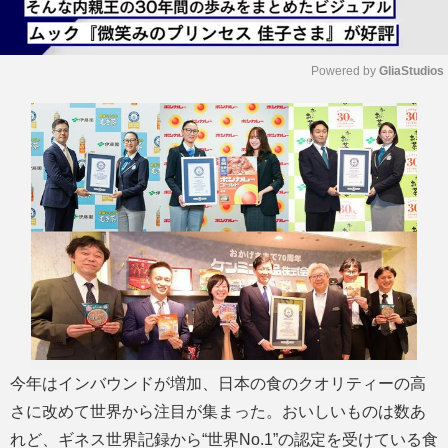
Powered by 
GliaStudios
M
u
t
e
今年はインバウンドが増加、日本の食のクオリティーの高
さに改めて世界から注目が集まった。おいしいものは数あ
れど、ギネス世界記録から“世界No.1”の認定を受けている食