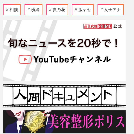
相撲
横綱
貴乃花
激ヤセ
女子アナ