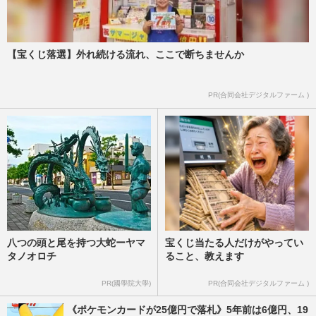
【宝くじ落選】外れ続ける流れ、ここで断ちませんか
PR(合同会社デジタルファーム )
八つの頭と尾を持つ大蛇ーヤマ
宝くじ当たる人だけがやってい
タノオロチ
ること、教えます
PR(國學院大學)
PR(合同会社デジタルファーム )
《ポケモンカードが25億円で落札》5年前は6億円、19