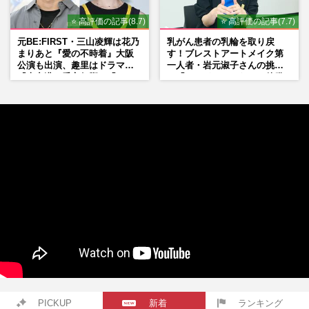
⭐ 高評価の記事(8.7)
⭐ 高評価の記事(7.7)
元BE:FIRST・三山凌輝は花乃
乳がん患者の乳輪を取り戻
まりあと『愛の不時着』大阪
す！ブレストアートメイク第
公演も出演、趣里はドラマ
一人者・岩元淑子さんの挑戦
『大空港』番宣行脚に「メン
と「ハードルしかない」啓発
タル強すぎ」の実情
の“壁”
PICKUP
新着
ランキング