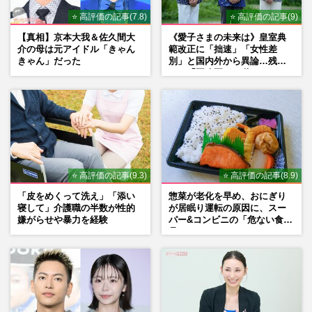
⭐ 高評価の記事(7.8)
⭐ 高評価の記事(9)
【真相】京本大我＆佐久間大
《愛子さまの未来は》皇室典
介の母は元アイドル「きゃん
範改正に「拙速」「女性差
きゃん」だった
別」と国内外から異論…残さ
れた「再改正」の道
⭐ 高評価の記事(9.3)
⭐ 高評価の記事(8.9)
「皮をめくって洗え」「添い
惣菜が老化を早め、おにぎり
寝して」介護職の半数が性的
が居眠り運転の原因に、スー
嫌がらせや暴力を経験
パー&コンビニの「危ない食
品」