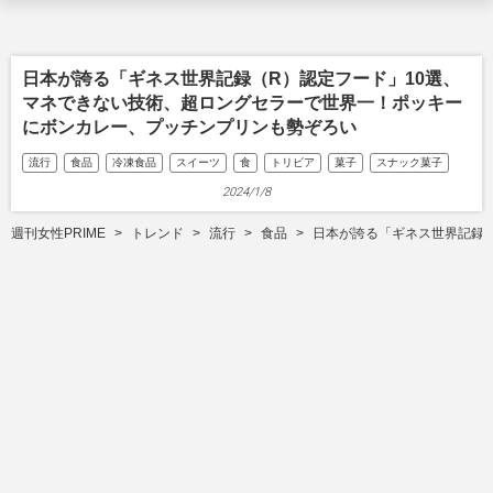
日本が誇る「ギネス世界記録（R）認定フード」10選、
マネできない技術、超ロングセラーで世界一！ポッキー
にボンカレー、プッチンプリンも勢ぞろい
流行
食品
冷凍食品
スイーツ
食
トリビア
菓子
スナック菓子
2024/1/8
週刊女性PRIME
トレンド
流行
食品
日本が誇る「ギネス世界記録