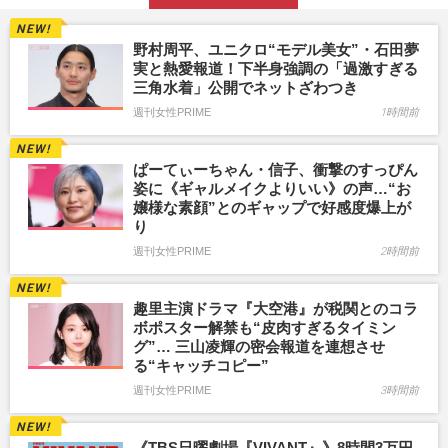
野村周平、ユニクロ“モデル美女”・石田夢
実と熱愛報道！下半身強調の「過激すぎる
三角水着」公開でネットざわつき
週刊女性PRIME
1時間前
ぱーてぃーちゃん・信子、衝撃のすっぴん
姿に《ギャルメイクよりいい》の声…“お
嬢様な素顔”とのギャップで好感度爆上が
り
週刊女性PRIME
2時間前
趣里主演ドラマ『大空港』が税関とのコラ
ボポスター解禁も“皮肉すぎるタイミン
グ”… 三山凌輝の密会報道を連想させ
る“キャッチコピー”
週刊女性PRIME
3時間前
《TBS日曜劇場『VIVANT』》8時間3万円