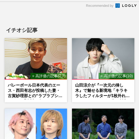
Recommended by
イチオシ記事
⭐ 高評価の記事(7.7)
⭐ 高評価の記事(10)
バレーボール日本代表のエー
山田涼介が『一次元の挿し
ス・西田有志が投稿した妻・
木』で魅せる新境地「キラキ
古賀紗理那との“ラブラブショ
ラしたフィルターが1枚外れて
ット”に「絶対に今じゃない」
くれたら」アイドル像を封印
「空気読んで」ネット上で批
した覚悟
判殺到の理由