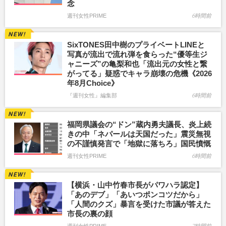
念
週刊女性PRIME
6時間前
SixTONES田中樹のプライベートLINEと
写真が流出で流れ弾を食らった“優等生ジ
ャニーズ”の亀梨和也「流出元の女性と繋
がってる」疑惑でキャラ崩壊の危機《2026
年8月Choice》
『週刊女性』編集部
6時間前
福岡県議会の“ドン”蔵内勇夫議長、炎上続
きの中「ネパールは天国だった」震災無視
の不謹慎発言で「地獄に落ちろ」国民憤慨
週刊女性PRIME
6時間前
【横浜・山中竹春市長がパワハラ認定】
「あのデブ」「あいつポンコツだから」
「人間のクズ」暴言を受けた市議が答えた
市長の裏の顔