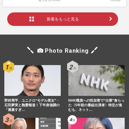
週刊女性PRIME
7時間前
新着をもっと見る
Photo Ranking
野村周平、ユニクロ“モデル美女”・
NHK職員への性加害で“出禁”食らっ
石田夢実と熱愛報道！下半身強調の
た〈5年前の番組出演者〉特定が進
「過激すぎ…
むも、ネット…