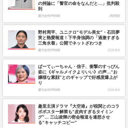
の持論に「警官の命をなんだと…」批判殺
到
週刊女性PRIME
2時間前
野村周平、ユニクロ“モデル美女”・石田夢
実と熱愛報道！下半身強調の「過激すぎる
三角水着」公開でネットざわつき
週刊女性PRIME
2026/8/6
ぱーてぃーちゃん・信子、衝撃のすっぴん
姿に《ギャルメイクよりいい》の声…“お
嬢様な素顔”とのギャップで好感度爆上が
り
週刊女性PRIME
2026/8/6
趣里主演ドラマ『大空港』が税関とのコラ
ボポスター解禁も“皮肉すぎるタイミン
グ”… 三山凌輝の密会報道を連想させ
る“キャッチコピー”