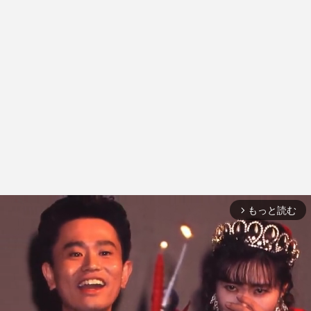
もっと読む
arrow_forward_ios