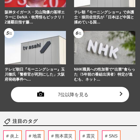
阪神タイガース・元山飛優の落球エ
テレ朝『モーニングショー』で弁護
ラーに DeNA・牧秀悟もビックリ！
士・猿田佐世氏が「日本ほど中国と
2連覇目指す藤…
揉めている国…
テレビ朝日『モーニングショー』玉
NHK職員への性加害で“出禁”食らっ
川徹氏「警察官が死刑にした」大阪
た〈5年前の番組出演者〉特定が進
府発砲事件へ…
むも、ネット…
7位以降を見る
注目のタグ
炎上
地震
熊本震災
震災
SNS