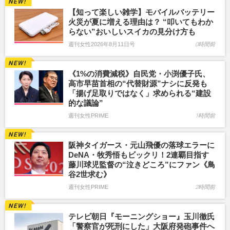
【知って楽しい雑学】モバイルバッテリー
火災が夏に増える理由は？ “叩いてもわか
らない”おいしいスイカの見分け方も
週刊女性2026年8月11日号
0時間前
《1%の消費減税》自民党・小渕優子氏、
高市早苗首相の“代替財源”ナシに反発も
「揚げ足取りではなく」求められる“建設
的な議論”
週刊女性PRIME
1時間前
阪神タイガース・元山飛優の落球エラーに
DeNA・牧秀悟もビックリ！2連覇目指す
藤川球児監督の“泣きどころ”にファン《鳥
谷2世求む》
週刊女性PRIME
2時間前
テレビ朝日『モーニングショー』玉川徹氏
「警察官が死刑にした」大阪府発砲事件へ