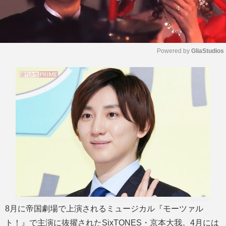
Powered by 
GliaStudios
M
u
t
e
8月に帝国劇場で上演されるミュージカル『モーツァル
ト！』で主演に抜擢されたSixTONES・京本大我。4月には