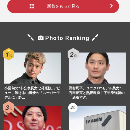
新着をもっと見る
Photo Ranking
小栗旬の“非公表長女”が顔隠しデビ
野村周平、ユニクロ“モデル美女”・
ュー、透ける山田優の「スーパーモ
石田夢実と熱愛報道！下半身強調の
デルに」野…
「過激すぎ…