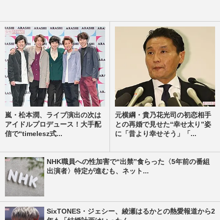
嵐・松本潤、ライブ演出の次は
元横綱・貴乃花光司の初恋相手
アイドルプロデュース！大手配
との再婚で見せた“幸せ太り”姿
信で“timelesz式...
に「昔より幸せそう」「...
NHK職員への性加害で“出禁”食らった〈5年前の番組
出演者〉特定が進むも、ネット...
SixTONES・ジェシー、綾瀬はるかとの熱愛報道から2