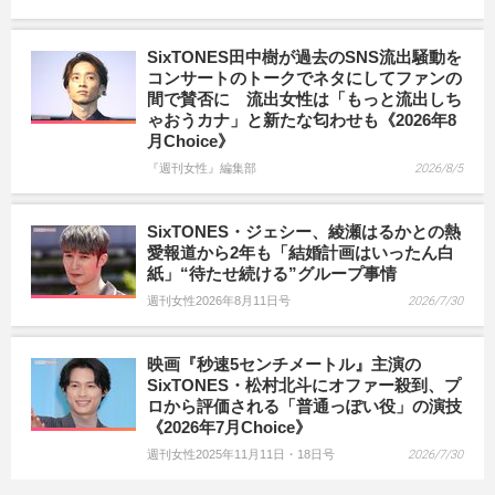
SixTONES田中樹が過去のSNS流出騒動を
コンサートのトークでネタにしてファンの
間で賛否に 流出女性は「もっと流出しち
ゃおうカナ」と新たな匂わせも《2026年8
月Choice》
『週刊女性』編集部
2026/8/5
SixTONES・ジェシー、綾瀬はるかとの熱
愛報道から2年も「結婚計画はいったん白
紙」“待たせ続ける”グループ事情
週刊女性2026年8月11日号
2026/7/30
映画『秒速5センチメートル』主演の
SixTONES・松村北斗にオファー殺到、プ
ロから評価される「普通っぽい役」の演技
《2026年7月Choice》
週刊女性2025年11月11日・18日号
2026/7/30