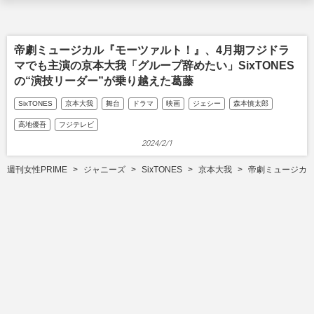
帝劇ミュージカル『モーツァルト！』、4月期フジドラ
マでも主演の京本大我「グループ辞めたい」SixTONES
の“演技リーダー”が乗り越えた葛藤
SixTONES
京本大我
舞台
ドラマ
映画
ジェシー
森本慎太郎
高地優吾
フジテレビ
2024/2/1
週刊女性PRIME
ジャニーズ
SixTONES
京本大我
帝劇ミュージカル