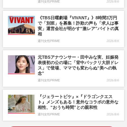
週刊女性PRIME
2026/8/6
《TBS日曜劇場『VIVANT』》8時間3万円
で「別班」を募集！詐欺の声も「求人は事
実」運営会社が明かす“激レア”バイトの真
相
週刊女性PRIME
2026/8/6
元TBSアナウンサー・田中みな実、妊娠発
表後初の公の場に「背中パックリ大胆ドレ
ス」で登場、ママでも変わらぬ“美への執
念”
週刊女性PRIME
2026/8/6
『ジェラートピケ』×『ドラゴンクエス
ト』メンズもある！意外なコラボの意外な
相性、“おうち時間”との親和性
週刊女性PRIME
2026/8/6