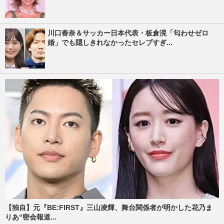
川口春奈＆サッカー日本代表・板倉滉「匂わせゼロ
婚」でも隠しきれなかったセレブすぎ...
【独自】元『BE:FIRST』三山凌輝、舞台関係者が明かした花乃ま
りあ“密会報道...