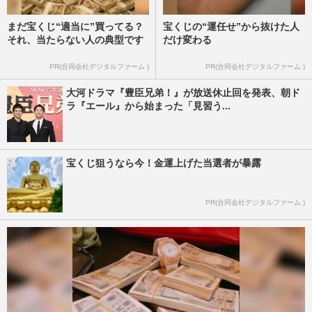
まだ宝くじ“適当に”買ってる？
宝くじの“運任せ”から抜けた人
それ、当たらない人の典型です
だけ変わる
PR(合同会社デジタルファーム )
PR(合同会社デジタルファーム )
大河ドラマ『豊臣兄弟！』が放送休止回を発表、朝ド
ラ『エール』から始まった「見習う...
宝くじ狙うなら今！金運上げた当選者が暴露
PR(合同会社デジタルファーム )