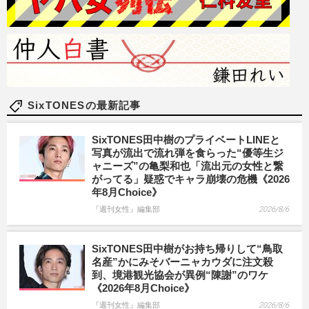
SixTONESの最新記事
SixTONES田中樹のプライベートLINEと
写真が流出で流れ弾を食らった“優等生ジ
ャニーズ”の亀梨和也「流出元の女性と繋
がってる」疑惑でキャラ崩壊の危機《2026
年8月Choice》
『週刊女性』編集部
2026/8/6
SixTONES田中樹がお持ち帰りして“鳥取
名産”かにみそバーニャカウダに注文殺
到、境港観光協会が異例“陳謝”のワケ
《2026年8月Choice》
『週刊女性』編集部
2026/8/6