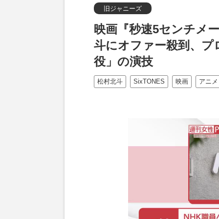
旧ジャニーズ
映画『秒速5センチメー
斗にオファー殺到、プ
役」の演技
松村北斗
SixTONES
映画
アニメ