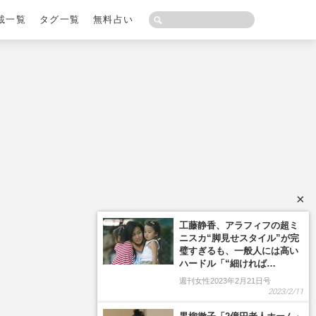
載一覧
タグ一覧
無料占い
×
工藤静香、アラフィフの超ミ
ニスカ“脚見せスタイル”が完
璧すぎるも、一般人には高い
ハードル「“細ければ…
週刊女性2023年2月21日号
2023/2/11