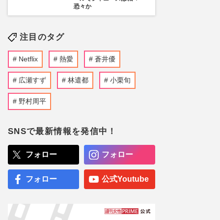
恐々か
注目のタグ
Netflix
熱愛
蒼井優
広瀬すず
林遣都
小栗旬
野村周平
SNSで最新情報を発信中！
フォロー
フォロー
フォロー
公式Youtube