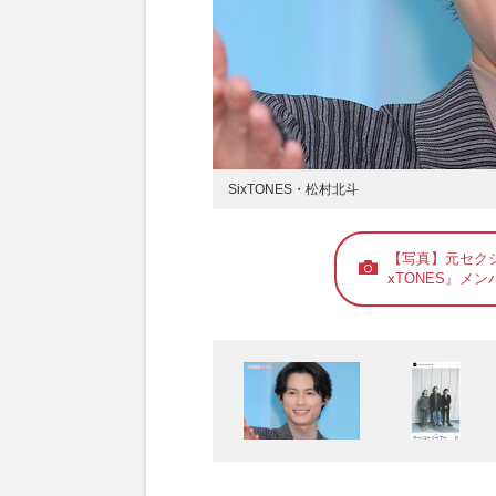
SixTONES・松村北斗
【写真】元セクシ
xTONES』メン