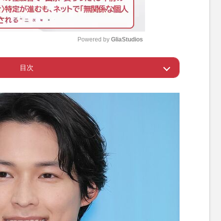
Powered by 
GliaStudios
目次
M
u
初めてのアフレコ
t
e
いのが普通っぽい役