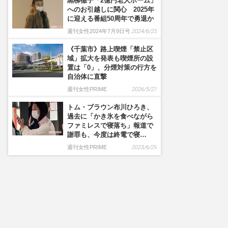
黒柳徹子「2億円老人ホーム」
へのお引越しに関心 2025年
に迎える番組50周年で勇退か
週刊女性2024年7月9日号
2024/6/25
《千葉市》路上喫煙「禁止区
域」拡大を発表も喫煙所の設
置は「0」、分煙対策の行方を
自治体に直撃
週刊女性PRIME
2026/5/27
トム・ブラウン布川ひろき、
過去に「かき氷を食べながら
ファミレスで寝落ち」報道で
謝罪も、今度は終電で寝…
週刊女性PRIME
2023/6/29