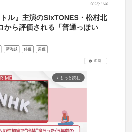
2025/11/4
トル』主演のSixTONES・松村北
ロから評価される「普通っぽい
新海誠
俳優
男優
印刷
もっと読む
arrow_forward_ios