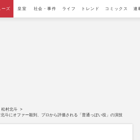
ニーズ
皇室
社会・事件
ライフ
トレンド
コミックス
連
松村北斗
・松村北斗にオファー殺到、プロから評価される「普通っぽい役」の演技