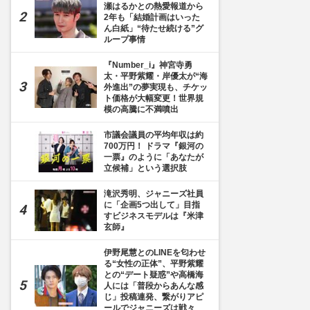
瀬はるかとの熱愛報道から
2年も「結婚計画はいった
ん白紙」“待たせ続ける”グ
ループ事情
『Number_i』神宮寺勇
太・平野紫耀・岸優太が“海
外進出”の夢実現も、チケッ
ト価格が大幅変更！世界規
模の高騰に不満噴出
市議会議員の平均年収は約
700万円！ ドラマ『銀河の
一票』のように「あなたが
立候補」という選択肢
滝沢秀明、ジャニーズ社員
に「企画5つ出して」目指
すビジネスモデルは『米津
玄師』
伊野尾慧とのLINEを匂わせ
る“女性の正体”、平野紫耀
との“デート疑惑”や高橋海
人には「普段からあんな感
じ」投稿連発、繋がりアピ
ールでジャニーズは戦々