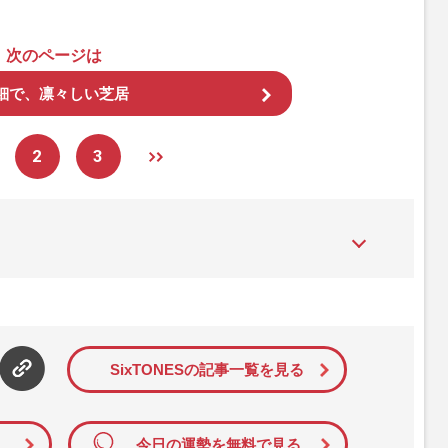
次のページは
細で、凛々しい芝居
2
3
た女性週刊誌。芸能ゴシップや事件、皇室の話題、感動ドキュメン
発信している。2017年12月12日号で「眞子さま嫁ぎ先の“義
」報道をスクープ。この一報から約2か月後、宮内庁は結婚延期を
雑誌ジャーナリズム賞」大賞を受賞した。毎週火曜日発売。
SixTONESの記事一覧を見る
今日の運勢を無料で見る