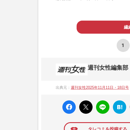
繊
1
週刊女性編集部
1957年3月6日に日本で最初に創刊され
ト、美容・健康・グルメ・占いに関する情報を
出典元：
週刊女性2025年11月11日・18日号
母”が抱える400万円超の“借金トラブル”
発表。同記事は2018年の「編集者が選ぶ
faceboo
X ポス
LINE
はてな
k いい
ト
ブック
ね
マーク
に追加
タレコミを投稿する