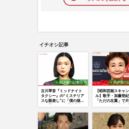
イチオシ記事
⭐ 高評価の記事(9.7)
⭐ 高評価の記
古川琴音『ミッドナイト
【昭和芸能スキャン
タクシー』の“ミステリア
ル】歌手・加藤登紀
スな眼差し”に「僕の描く
「ただの左翼」で片
女の子みたい」現代美術
られない凄絶半生《
家・奈良美智氏もSNS
闘争、獄中結婚、別
で“公認”
内ゲバ事件》