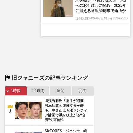
黒柳徹子「2億円老人ホーム」
へのお引越しに関心 2025年
に迎える番組50周年で勇退か
週刊女性2024年7月9日号
2024/6/25
旧ジャニーズの記事ランキング
1時間
24時間
週間
月間
滝沢秀明氏「男手が必要」
熊本地震の復興支援を表
明、中居正広もボランティ
ア計画で浮かび上がる“合
流”の可能性
SixTONES・ジェシー、綾