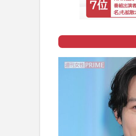
Page 1
ー 新海アニメで
Page 2
ー いちばん難し