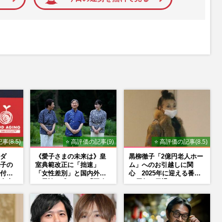
事(8.5)
⭐ 高評価の記事(9)
⭐ 高評価の記事(8.5)
ダ
《愛子さまの未来は》皇
黒柳徹子「2億円老人ホー
子の
室典範改正に「拙速」
ム」へのお引越しに関
付け
「女性差別」と国内外か
心 2025年に迎える番組
東大
ら異論…残された「再改
50周年で勇退か
荘で
正」の道