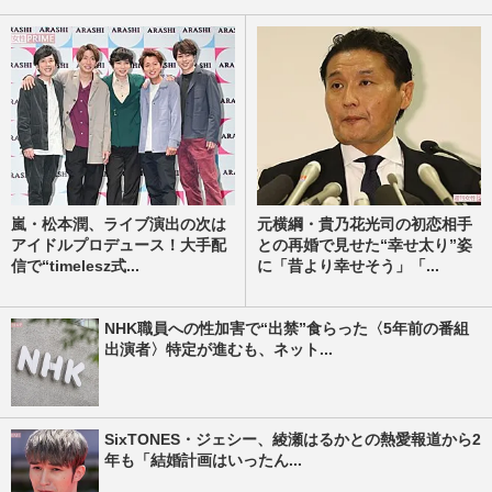
嵐・松本潤、ライブ演出の次は
元横綱・貴乃花光司の初恋相手
アイドルプロデュース！大手配
との再婚で見せた“幸せ太り”姿
信で“timelesz式...
に「昔より幸せそう」「...
NHK職員への性加害で“出禁”食らった〈5年前の番組
出演者〉特定が進むも、ネット...
SixTONES・ジェシー、綾瀬はるかとの熱愛報道から2
年も「結婚計画はいったん...