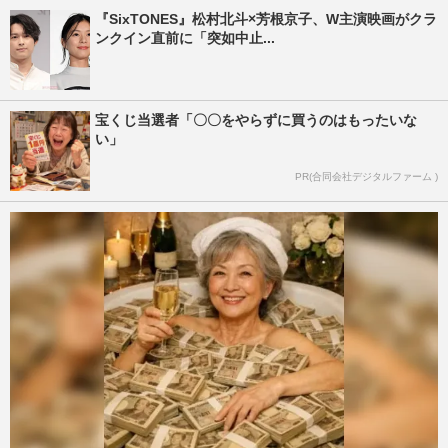
『SixTONES』松村北斗×芳根京子、W主演映画がクラ
ンクイン直前に「突如中止...
宝くじ当選者「〇〇をやらずに買うのはもったいな
い」
PR(合同会社デジタルファーム )