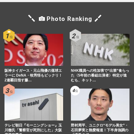
Photo Ranking
阪神タイガース・元山飛優の落球エ
NHK職員への性加害で“出禁”食らっ
ラーに DeNA・牧秀悟もビックリ！
た〈5年前の番組出演者〉特定が進
2連覇目指す藤…
むも、ネット…
テレビ朝日『モーニングショー』玉
野村周平、ユニクロ“モデル美女”・
川徹氏「警察官が死刑にした」大阪
石田夢実と熱愛報道！下半身強調の