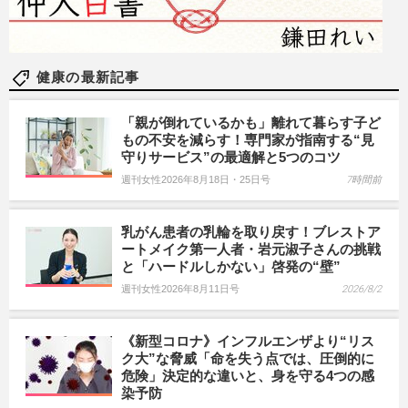
健康の最新記事
「親が倒れているかも」離れて暮らす子ど
もの不安を減らす！専門家が指南する“見
守りサービス”の最適解と5つのコツ
週刊女性2026年8月18日・25日号
7時間前
乳がん患者の乳輪を取り戻す！ブレストア
ートメイク第一人者・岩元淑子さんの挑戦
と「ハードルしかない」啓発の“壁”
週刊女性2026年8月11日号
2026/8/2
《新型コロナ》インフルエンザより“リス
ク大”な脅威「命を失う点では、圧倒的に
危険」決定的な違いと、身を守る4つの感
染予防