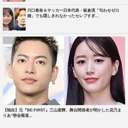
川口春奈＆サッカー日本代表・板倉滉「匂わせゼロ
婚」でも隠しきれなかったセレブすぎ...
【独自】元『BE:FIRST』三山凌輝、舞台関係者が明かした花乃ま
りあ“密会報道...