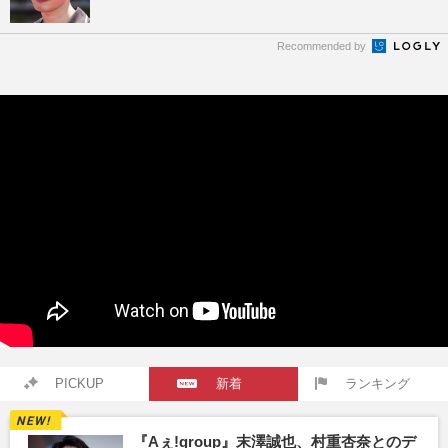
Recommended by
PICKUP
新着
ランキング
『Aぇ!group』末澤誠也、村重杏奈とのデ