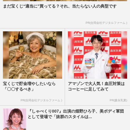
まだ宝くじ“適当に”買ってる？それ、当たらない人の典型です
PR(合同会社デジタルファーム )
宝くじで貯金増やしたいなら
アマゾンで大人気！血圧対策は
「〇〇するべき」
コーヒーに足してみて
PR(合同会社デジタルファーム )
PR(森永乳業)
『しゃべくり007』出演の畑野ひろ子、美ボディ軍団
として登場で「抜群のスタイルは...