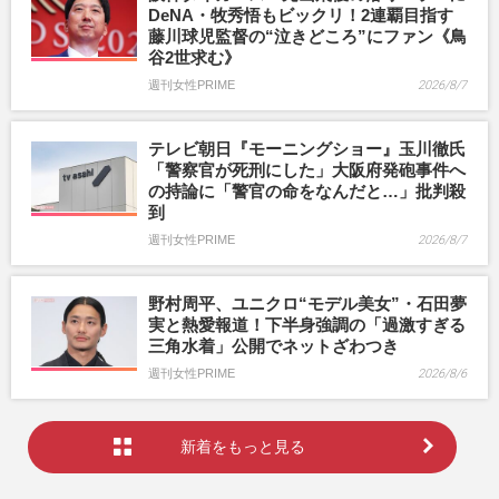
DeNA・牧秀悟もビックリ！2連覇目指す
藤川球児監督の“泣きどころ”にファン《鳥
谷2世求む》
週刊女性PRIME
2026/8/7
テレビ朝日『モーニングショー』玉川徹氏
「警察官が死刑にした」大阪府発砲事件へ
の持論に「警官の命をなんだと…」批判殺
到
週刊女性PRIME
2026/8/7
野村周平、ユニクロ“モデル美女”・石田夢
実と熱愛報道！下半身強調の「過激すぎる
三角水着」公開でネットざわつき
週刊女性PRIME
2026/8/6
新着をもっと見る