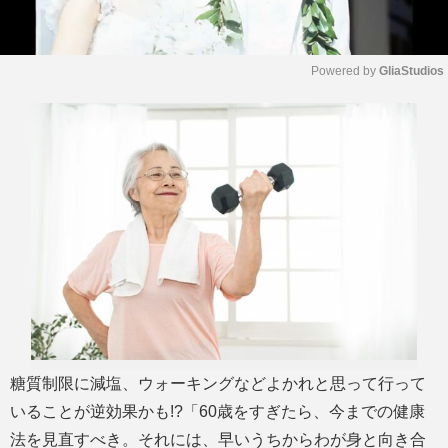
Powered by 
GliaStudios
M
u
t
e
糖質制限に減塩、ウォーキングなどよかれと思って行って
いることが逆効果かも!?「60歳をすぎたら、今までの健康
法を見直すべき。それには、早いうちからわが身と向き合