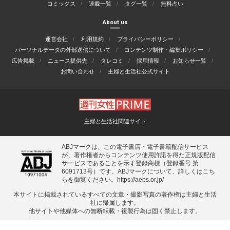
コミックス
連載一覧
タグ一覧
無料占い
About us
運営会社
利用規約
プライバシーポリシー
パーソナルデータの外部送信について
コンテンツ制作・編集ポリシー
広告掲載
ニュース提供先
タレコミ
採用情報
お知らせ一覧
お問い合わせ
主婦と生活社公式サイト
主婦と生活社関連サイト
ABJマークは、この電子書店・電子書籍配信サービス
が、著作権者からコンテンツ使用許諾を得た正規版配信
サービスであることを示す登録商標（登録番号 第
6091713号）です。ABJマークについて、詳しくはこち
らを御覧ください。
https://aebs.or.jp/
本サイトに掲載されているすべての⽂章・撮影写真の著作権は主婦と⽣活
社に帰属します。
他サイトや他媒体への無断転載・複製⾏為は固く禁⽌します。