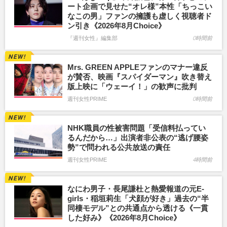
ート企画で見せた“オレ様”本性「ちっこい
なこの男」ファンの擁護も虚しく視聴者ド
ン引き《2026年8月Choice》
『週刊女性』編集部
0時間前
Mrs. GREEN APPLEファンのマナー違反
が賛否、映画『スパイダーマン』吹き替え
版上映に「ウェーイ！」の歓声に批判
週刊女性PRIME
0時間前
NHK職員の性被害問題「受信料払ってい
るんだから…」出演者非公表の“逃げ腰姿
勢”で問われる公共放送の責任
週刊女性PRIME
4時間前
なにわ男子・長尾謙杜と熱愛報道の元E-
girls・稲垣莉生「犬顔が好き」過去の“半
同棲モデル”との共通点から透ける《一貫
した好み》《2026年8月Choice》