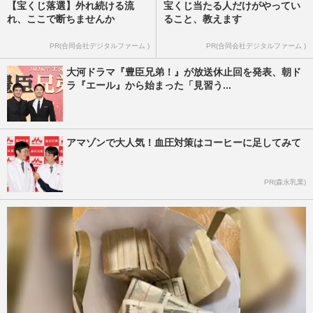
【宝くじ落選】外れ続ける流
宝くじ当たる人だけがやってい
れ、ここで断ちませんか
ること、教えます
PR(合同会社デジタルファーム )
PR(合同会社デジタルファーム )
大河ドラマ『豊臣兄弟！』が放送休止回を発表、朝ド
ラ『エール』から始まった「見習う...
アマゾンで大人気！血圧対策はコーヒーに足してみて
PR(森永乳業)