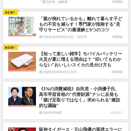
『週刊女性』編集部
5時間前
「親が倒れているかも」離れて暮らす子ど
もの不安を減らす！専門家が指南する“見
守りサービス”の最適解と5つのコツ
週刊女性2026年8月18日・25日号
7時間前
【知って楽しい雑学】モバイルバッテリー
火災が夏に増える理由は？ “叩いてもわか
らない”おいしいスイカの見分け方も
週刊女性2026年8月11日号
8時間前
《1%の消費減税》自民党・小渕優子氏、
高市早苗首相の“代替財源”ナシに反発も
「揚げ足取りではなく」求められる“建設
的な議論”
週刊女性PRIME
2026/8/7
阪神タイガース・元山飛優の落球エラーに