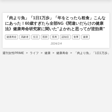
「肉より魚」「1日1万歩」「年をとったら粗食」こんな
にあった！60歳すぎたら全部NG《間違いだらけの健康
法》健康寿命研究家に聞いた”よかれと思ってが逆効果”
健康寿命
高齢者
生活
医師
長寿
認知症
食事
健康
2024/2/4
週刊女性PRIME
ライフ
健康
健康寿命
「肉より魚」「1日1万歩」