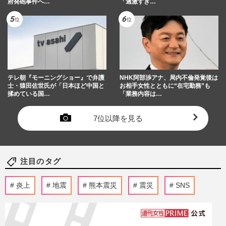
府発砲事件へ…
「過激すぎ…
テレ朝『モーニングショー』で弁護
NHK阿部渉アナ、局内不倫発覚後は
士・猿田佐世氏が「日本ほど中国と
お相手女性とともに“在宅勤務”も
揉めている国…
「業務内容は…
7位以降を見る
注目のタグ
炎上
地震
熊本震災
震災
SNS