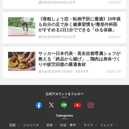
週刊女性2026年8月11日号
2026/8/2
《骨粗しょう症・転倒予防に最適》10年後
も自分の足で歩く健康習慣を!整形外科医
がすすめる1日1分でできる「ゆる体操」
週刊女性2026年7月21日号
2026/8/1
サッカー日本代表・長友佑都専属シェフが
教える「絶品から揚げ」…鶏肉は身体づく
りや疲労回復の最適食材
週刊女性2026年7月28日・8月4日号
2026/7/26
公式アカウントをフォロー
Categories
芸能
ジャニーズ
皇室
社会・事件
ライフ
トレンド