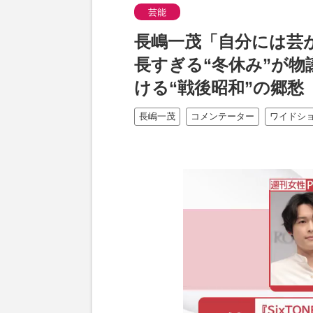
芸能
長嶋一茂「自分には芸
長すぎる“冬休み”が
ける“戦後昭和”の郷愁
長嶋一茂
コメンテーター
ワイドシ