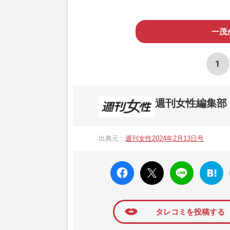
一茂
1
週刊女性編集部
1957年3月6日に日本で最初に創刊され
ト、美容・健康・グルメ・占いに関する情報を
出典元：
週刊女性2024年2月13日号
母”が抱える400万円超の“借金トラブル”
発表。同記事は2018年の「編集者が選ぶ
faceboo
X ポス
LINE
はてな
k いい
ト
ブック
ね
マーク
に追加
タレコミを投稿する