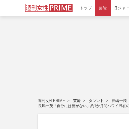
トップ
芸能
旧ジャ
週刊女性PRIME
芸能
タレント
長嶋一茂
長嶋一茂「自分には芸がない」約1か月間ハワイ滞在の