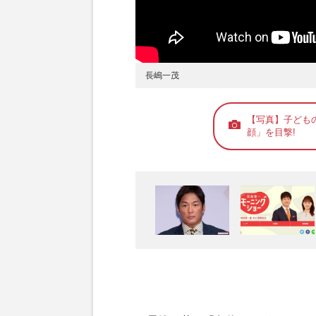
長嶋一茂
【写真】子ども
顔」を目撃!