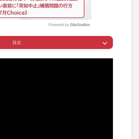
Powered by 
GliaStudios
目次
M
u
してくれる」
t
e
を稼げる理由