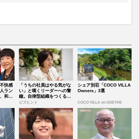
不快感
「うちの社員はやる気がな
シェア別荘「COCO VILLA
人ラン
い」と嘆くリーダーへの警
Owners」3選
、和田
鐘。自律型組織をつくる前
に外せな...
ビズヒント
COCO VILLA on GOETHE