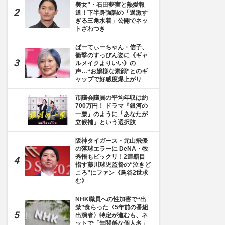
美女”・石田夢実と熱愛報
道！下半身強調の「過激す
ぎる三角水着」公開でネッ
トざわつき
ぱーてぃーちゃん・信子、
衝撃のすっぴん姿に《ギャ
ルメイクよりいい》の
声…“お嬢様な素顔”とのギ
ャップで好感度爆上がり
市議会議員の平均年収は約
700万円！ ドラマ『銀河の
一票』のように「あなたが
立候補」という選択肢
阪神タイガース・元山飛優
の落球エラーに DeNA・牧
秀悟もビックリ！2連覇目
指す藤川球児監督の“泣きど
ころ”にファン《鳥谷2世求
む》
NHK職員への性加害で“出
禁”食らった〈5年前の番組
出演者〉特定が進むも、ネ
ットで「無関係な個人名」