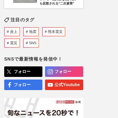
も拡散される“二次被害”
注目のタグ
炎上
地震
熊本震災
震災
SNS
SNSで最新情報を発信中！
フォロー
フォロー
フォロー
公式Youtube