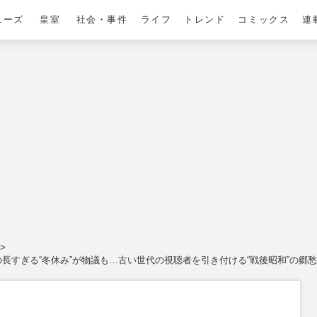
ニーズ
皇室
社会・事件
ライフ
トレンド
コミックス
連
長すぎる“冬休み”が物議も…古い世代の視聴者を引き付ける“戦後昭和”の郷愁