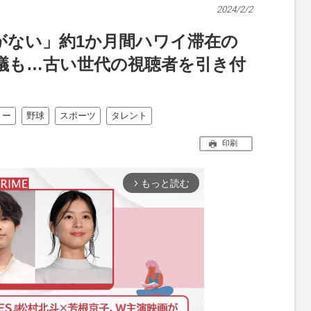
2024/2/2
がない」約1か月間ハワイ滞在の
物議も…古い世代の視聴者を引き付
ョー
野球
スポーツ
タレント
印刷
もっと読む
arrow_forward_ios