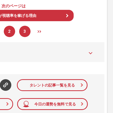
次のページは
が視聴率を稼げる理由
2
3
た女性週刊誌。芸能ゴシップや事件、皇室の話題、感動ドキュメン
発信している。2017年12月12日号で「眞子さま嫁ぎ先の“義
」報道をスクープ。この一報から約2か月後、宮内庁は結婚延期を
雑誌ジャーナリズム賞」大賞を受賞した。毎週火曜日発売。
タレントの記事一覧を見る
今日の運勢を無料で見る