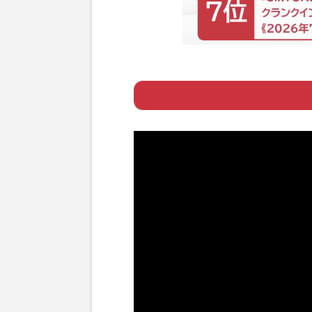
Page 1
ー 「ハワイが治
Page 2
ー 一茂が視聴率