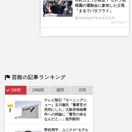
芸能の記事ランキング
1時間
24時間
週間
月間
テレビ朝日『モーニングシ
ョー』玉川徹氏「警察官が
死刑にした」大阪府発砲事
件への持論に「警官の命を
なんだと…」批判殺到
野村周平、ユニクロ“モデル