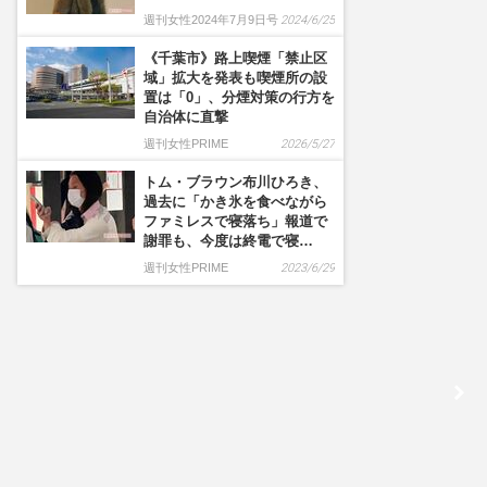
週刊女性2024年7月9日号
2024/6/25
《千葉市》路上喫煙「禁止区
域」拡大を発表も喫煙所の設
置は「0」、分煙対策の行方を
自治体に直撃
週刊女性PRIME
2026/5/27
トム・ブラウン布川ひろき、
過去に「かき氷を食べながら
ファミレスで寝落ち」報道で
謝罪も、今度は終電で寝…
週刊女性PRIME
2023/6/29