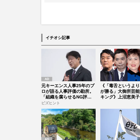
イチオシ記事
元キーエンス人事25年のプ
《「毒舌というより
ロが語る人事評価の勘所。
が勝る」大御所芸能
「組織を腐らせるNG評
キング》上沼恵美子
価」とは...
アキ子ら...
ビズヒント