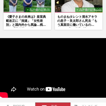
⭐ 高評価の記事(9)
⭐ 高評価の記事(10)
《愛子さまの未来は》皇室典
ものまねタレント清水アキラ
範改正に「拙速」「女性差
の息子・良太郎さん死去「も
別」と国内外から異論…残さ
う真面目に働いているの
れた「再改正」の道
で」、2度の逮捕も諦めなかっ
た芸能界“波乱に満ちた37年”