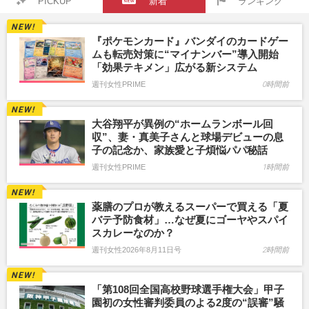
PICKUP
新着
ランキング
『ポケモンカード』バンダイのカードゲー
ムも転売対策に“マイナンバー”導入開始
「効果テキメン」広がる新システム
週刊女性PRIME
0時間前
大谷翔平が異例の“ホームランボール回
収”、妻・真美子さんと球場デビューの息
子の記念か、家族愛と子煩悩パパ秘話
週刊女性PRIME
1時間前
薬膳のプロが教えるスーパーで買える「夏
バテ予防食材」…なぜ夏にゴーヤやスパイ
スカレーなのか？
週刊女性2026年8月11日号
2時間前
「第108回全国高校野球選手権大会」甲子
園初の女性審判委員のよる2度の“誤審”騒