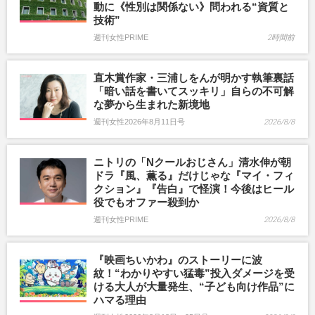
動に《性別は関係ない》問われる“資質と
技術”
週刊女性PRIME
2時間前
直木賞作家・三浦しをんが明かす執筆裏話
「暗い話を書いてスッキリ」自らの不可解
な夢から生まれた新境地
週刊女性2026年8月11日号
2026/8/8
ニトリの「Nクールおじさん」清水伸が朝
ドラ『風、薫る』だけじゃな『マイ・フィ
クション』『告白』で怪演！今後はヒール
役でもオファー殺到か
週刊女性PRIME
2026/8/8
『映画ちいかわ』のストーリーに波
紋！“わかりやすい猛毒”投入ダメージを受
ける大人が大量発生、“子ども向け作品”に
ハマる理由