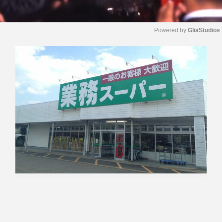
Powered by 
GliaStudios
M
u
t
e