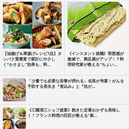
【油揚げ＆厚揚げレシピ7品】タ
《インスタント袋麺》罪悪感が
ンパク質豊富で家計にやさし
激減で、満足感がアップ！？料
く“かさまし”効果も、料...
理研究家が教える“ちょい...
「少量でも必要な栄養が摂れる」名医が考案！がんを
予防する長生き『煮込み』と『抗が...
《三國清三シェフ提案》飽きた定番おかずも美味し
く！フランス料理の巨匠が教える“新...