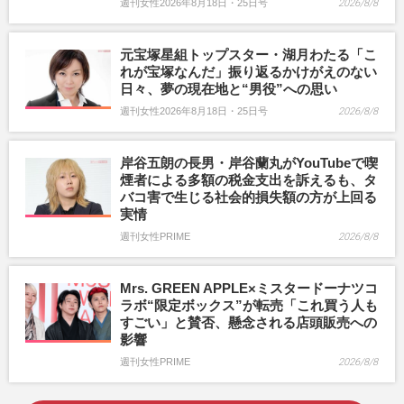
週刊女性2026年8月18日・25日号
2026/8/8
元宝塚星組トップスター・湖月わたる「こ
れが宝塚なんだ」振り返るかけがえのない
日々、夢の現在地と“男役”への思い
週刊女性2026年8月18日・25日号
2026/8/8
岸谷五朗の長男・岸谷蘭丸がYouTubeで喫
煙者による多額の税金支出を訴えるも、タ
バコ害で生じる社会的損失額の方が上回る
実情
週刊女性PRIME
2026/8/8
Mrs. GREEN APPLE×ミスタードーナツコ
ラボ“限定ボックス”が転売「これ買う人も
すごい」と賛否、懸念される店頭販売への
影響
週刊女性PRIME
2026/8/8