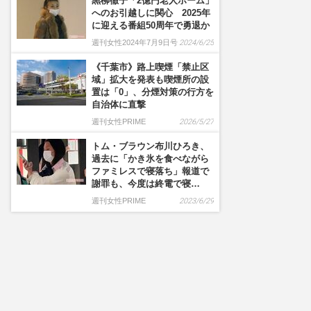
黒柳徹子「2億円老人ホーム」
へのお引越しに関心 2025年
に迎える番組50周年で勇退か
週刊女性2024年7月9日号
2024/6/25
《千葉市》路上喫煙「禁止区
域」拡大を発表も喫煙所の設
置は「0」、分煙対策の行方を
自治体に直撃
週刊女性PRIME
2026/5/27
トム・ブラウン布川ひろき、
過去に「かき氷を食べながら
ファミレスで寝落ち」報道で
謝罪も、今度は終電で寝…
週刊女性PRIME
2023/6/29