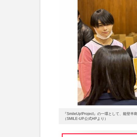
『SmileUp!Project』の一環として
（SMILE-UP.公式HPより）