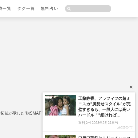
載一覧
タグ一覧
無料占い
×
哉が示した“脱SMAP”の意思