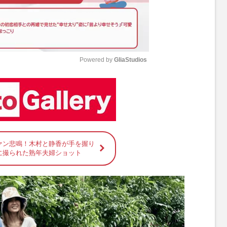
Powered by 
GliaStudios
M
u
t
e
ァン悲鳴！木村と静香が手を握り
に撮られた熟年夫婦ショット