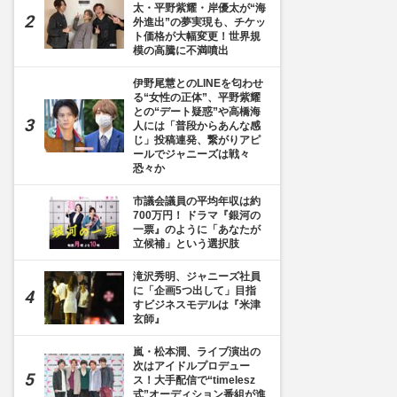
太・平野紫耀・岸優太が“海
外進出”の夢実現も、チケッ
ト価格が大幅変更！世界規
模の高騰に不満噴出
伊野尾慧とのLINEを匂わせ
る“女性の正体”、平野紫耀
との“デート疑惑”や高橋海
人には「普段からあんな感
じ」投稿連発、繋がりアピ
ールでジャニーズは戦々
恐々か
市議会議員の平均年収は約
700万円！ ドラマ『銀河の
一票』のように「あなたが
立候補」という選択肢
滝沢秀明、ジャニーズ社員
に「企画5つ出して」目指
すビジネスモデルは『米津
玄師』
嵐・松本潤、ライブ演出の
次はアイドルプロデュー
ス！大手配信で“timelesz
式”オーディション番組が進