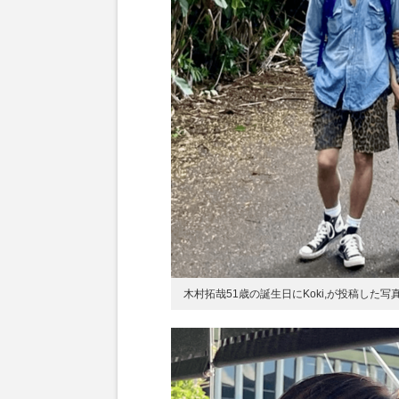
木村拓哉51歳の誕生日にKoki,が投稿した写真