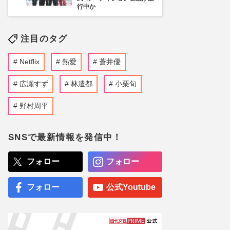
行中か
注目のタグ
Netflix
熱愛
蒼井優
広瀬すず
林遣都
小栗旬
野村周平
SNSで最新情報を発信中！
フォロー
フォロー
フォロー
公式Youtube