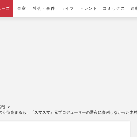
ニーズ
皇室
社会・事件
ライフ
トレンド
コミックス
連
拓哉
の期待高まるも、『スマスマ』元プロデューサーの通夜に参列しなかった木村拓