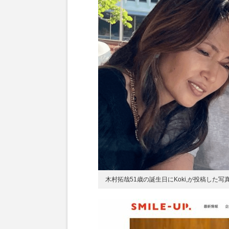
木村拓哉51歳の誕生日にKoki,が投稿した写真