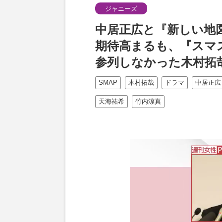
ジャニーズ
中居正広と『新しい地図
期待高まるも、『スマ
参列しなかった木村拓哉
SMAP
木村拓哉
ドラマ
中居正広
天海祐希
竹内涼真