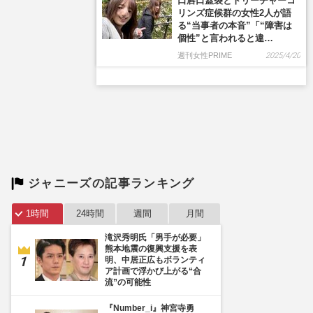
ジャニーズの記事ランキング
1時間
24時間
週間
月間
滝沢秀明氏「男手が必要」
熊本地震の復興支援を表
明、中居正広もボランティ
ア計画で浮かび上がる“合
流”の可能性
『Number_i』神宮寺勇