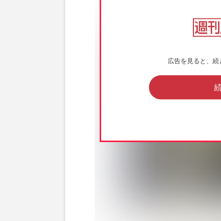
広告を見ると、続
『SmileUp!Project』の一環として
（SMILE-UP.公式HPより）