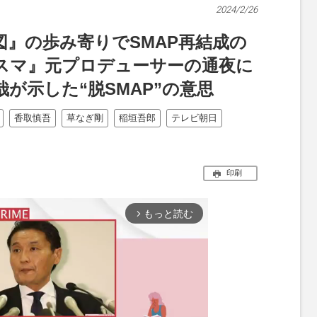
2024/2/26
』の歩み寄りでSMAP再結成の
スマ』元プロデューサーの通夜に
が示した“脱SMAP”の意思
香取慎吾
草なぎ剛
稲垣吾郎
テレビ朝日
印刷
もっと読む
arrow_forward_ios