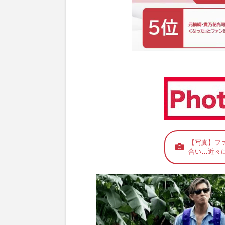
【写真】フ
合い…近々