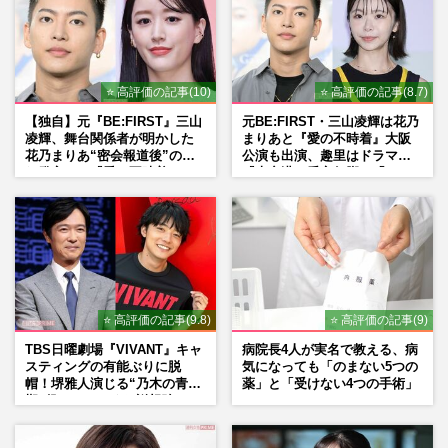
⭐ 高評価の記事(10)
⭐ 高評価の記事(8.7)
【独自】元『BE:FIRST』三山
元BE:FIRST・三山凌輝は花乃
凌輝、舞台関係者が明かした
まりあと『愛の不時着』大阪
花乃まりあ“密会報道後”の呆
公演も出演、趣里はドラマ
れ発言と、『愛の不時着』の
『大空港』番宣行脚に「メン
劇場が答えた共演舞台の行方
タル強すぎ」の実情
⭐ 高評価の記事(9.8)
⭐ 高評価の記事(9)
TBS日曜劇場『VIVANT』キャ
病院長4人が実名で教える、病
スティングの有能ぶりに脱
気になっても「のまない5つの
帽！堺雅人演じる“乃木の青年
薬」と「受けない4つの手術」
期”役は、そっくり説根強い
Mr.Children桜井和寿のバンド
マン長男・櫻井海音だった