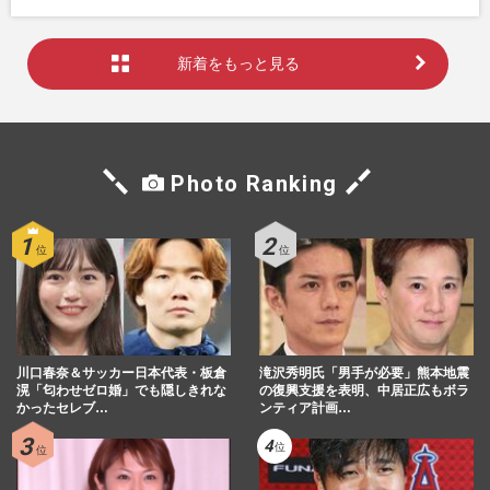
新着をもっと見る
Photo Ranking
川口春奈＆サッカー日本代表・板倉
滝沢秀明氏「男手が必要」熊本地震
滉「匂わせゼロ婚」でも隠しきれな
の復興支援を表明、中居正広もボラ
かったセレブ…
ンティア計画…