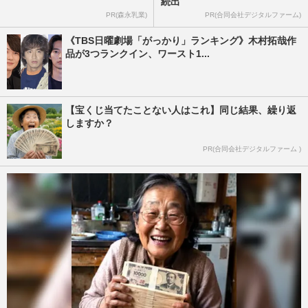
続出
PR(森永乳業)
PR(合同会社デジタルファーム)
《TBS日曜劇場「がっかり」ランキング》木村拓哉作
品が3つランクイン、ワースト1...
【宝くじ当てたことない人はこれ】同じ結果、繰り返
しますか？
PR(合同会社デジタルファーム )