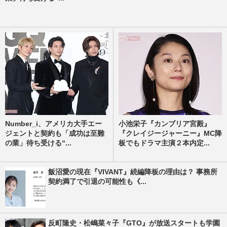
Number_i、アメリカ大手エー
小池栄子『カンブリア宮殿』
ジェントと契約も「成功は至難
『クレイジージャーニー』MC降
の業」待ち受ける“...
板でもドラマ主演２本内定...
飯沼愛の現在『VIVANT』続編降板の理由は？ 事務所
契約満了で引退の可能性も《...
反町隆史・松嶋菜々子『GTO』が放送スタートも学園