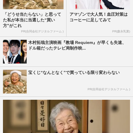
「どうせ当たらない」と思って
アマゾンで大人気！血圧対策は
た私が本当に当選した“買い
コーヒーに足してみて
方”がこれ
PR(合同会社デジタルファーム )
PR(森永乳業)
木村拓哉主演映画『教場 Requiem』が早くも失速、
ドル箱だったテレビ局制作映...
宝くじ“なんとなく”で買っている限り変わらない
PR(合同会社デジタルファーム )