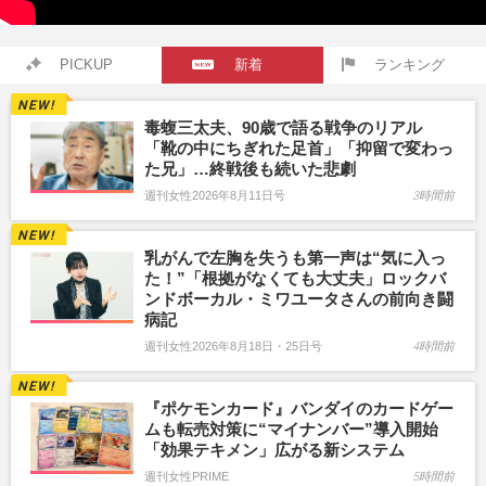
PICKUP
新着
ランキング
毒蝮三太夫、90歳で語る戦争のリアル
「靴の中にちぎれた足首」「抑留で変わっ
た兄」…終戦後も続いた悲劇
週刊女性2026年8月11日号
3時間前
乳がんで左胸を失うも第一声は“気に入っ
た！”「根拠がなくても大丈夫」ロックバ
ンドボーカル・ミワユータさんの前向き闘
病記
週刊女性2026年8月18日・25日号
4時間前
『ポケモンカード』バンダイのカードゲー
ムも転売対策に“マイナンバー”導入開始
「効果テキメン」広がる新システム
週刊女性PRIME
5時間前