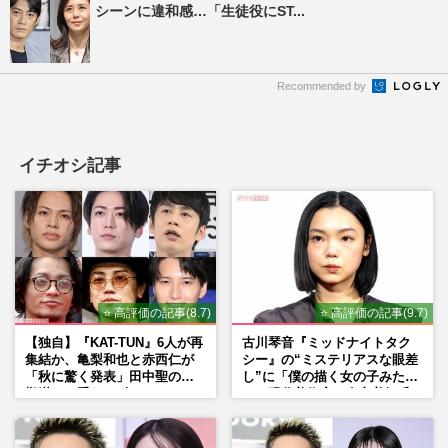
シーンに違和感…「生徒役にST...
Recommended by
イチオシ記事
⭐ 高評価の記事(8.7)
⭐ 高評価の記事(9.7)
【独自】『KAT-TUN』6人が再
古川琴音『ミッドナイトタク
集結か、亀梨和也と赤西仁が
シー』の“ミステリアスな眼差
「秋に驚く発表」田中聖の刑
し”に「僕の描く女の子みた
期満了と重なる“匂わせ”では
い」現代美術家・奈良美智氏
ない理由
もSNSで“公認”