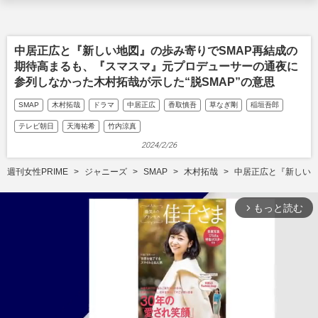
中居正広と『新しい地図』の歩み寄りでSMAP再結成の
期待高まるも、『スマスマ』元プロデューサーの通夜に
参列しなかった木村拓哉が示した“脱SMAP”の意思
SMAP
木村拓哉
ドラマ
中居正広
香取慎吾
草なぎ剛
稲垣吾郎
テレビ朝日
天海祐希
竹内涼真
2024/2/26
週刊女性PRIME
ジャニーズ
SMAP
木村拓哉
中居正広と『新しい地
もっと読む
arrow_forward_ios