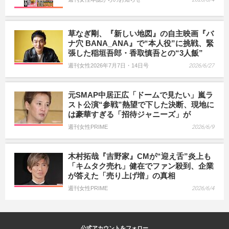
草なぎ剛、『新しい地図』の自主映画『バ
ナ穴 BANA_ANA』で“本人役”に挑戦、緊
張した稲垣吾郎・香取慎吾との“3人飯”
週刊女性2026年7月7日・14日号
2026/6/27
元SMAP中居正広「ドームで見たい」嵐ラ
スト公演“参戦”熱望で下した決断、現地に
は豪華すぎる「招待ジャニーズ」が
週刊女性PRIME
2026/6/9
木村拓哉『吉野家』CMが“迎え舌”炎上も
「キムタク売れ」健在でファン殺到、企業
が答えた「売り上げ増」の真相
週刊女性PRIME
2026/6/4
公式アカウントをフォロー