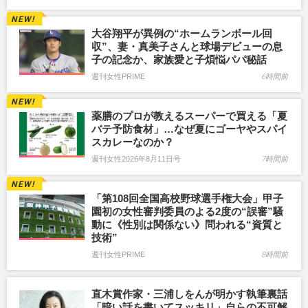
大谷翔平が異例の“ホームランボール回
収”、妻・真美子さんと球場デビューの息
子の記念か、家族愛と子煩悩パパ秘話
週刊女性PRIME
6時間前
薬膳のプロが教えるスーパーで買える「夏
バテ予防食材」…なぜ夏にゴーヤやスパイ
スカレーなのか？
週刊女性2026年8月11日号
7時間前
「第108回全国高校野球選手権大会」甲子
園初の女性審判委員のよる2度の“誤審”騒
動に《性別は関係ない》問われる“資質と
技術”
週刊女性PRIME
8時間前
直木賞作家・三浦しをんが明かす執筆裏話
「暗い話を書いてスッキリ」自らの不可解