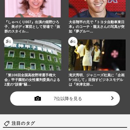
『しゃべくり007』出演の畑野ひろ
大谷翔平の兄で『トヨタ自動車東日
子、美ボディ軍団として登場で「抜
本』のコーチ・龍太さんの写真が突
群のスタイル…
如『夢グルー…
「第108回全国高校野球選手権大
滝沢秀明、ジャニーズ社員に「企画
会」甲子園初の女性審判委員のよる
5つ出して」目指すビジネスモデル
2度の“誤審”騒…
は『米津玄師…
7位以降を見る
注目のタグ