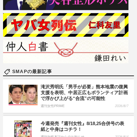
SMAPの最新記事
滝沢秀明氏「男手が必要」熊本地震の復興
支援を表明、中居正広もボランティア計画
で浮かび上がる“合流”の可能性
週刊女性PRIME
2026/8/7
今週発売『週刊女性』8/18,25合併号の表
紙と中身はコチラ！
週刊女性本誌からのお知らせ
2026/8/4