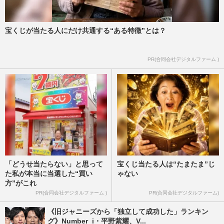
宝くじが当たる人にだけ共通する“ある特徴”とは？
PR(合同会社デジタルファーム )
「どうせ当たらない」と思って
宝くじ当たる人は“たまたま”じ
た私が本当に当選した“買い
ゃない
方”がこれ
PR(合同会社デジタルファーム )
PR(合同会社デジタルファーム)
《旧ジャニーズから「独立して成功した」ランキン
グ》Number_i・平野紫耀、V...