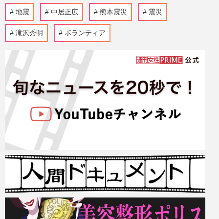
地震
中居正広
熊本震災
震災
滝沢秀明
ボランティア