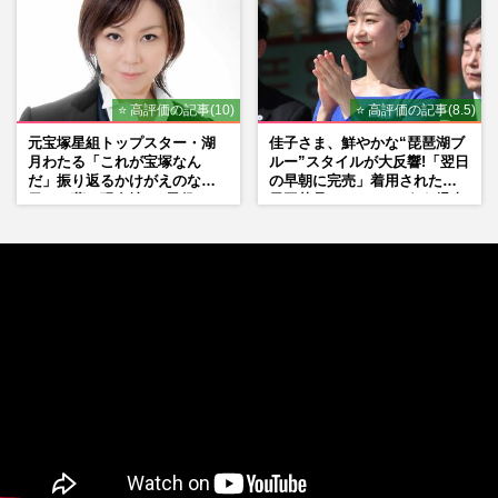
⭐ 高評価の記事(10)
⭐ 高評価の記事(8.5)
元宝塚星組トップスター・湖
佳子さま、鮮やかな“琵琶湖ブ
月わたる「これが宝塚なん
ルー”スタイルが大反響!「翌日
だ」振り返るかけがえのない
の早朝に完売」着用された地
日々、夢の現在地と“男役”へ
元工芸品のイヤリングが“爆売
の思い
れ”