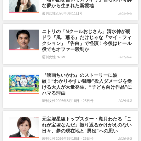
な夢から生まれた新境地
週刊女性2026年8月11日号
2026/8/8
ニトリの「Nクールおじさん」清水伸が朝
ドラ『風、薫る』だけじゃな『マイ・フィ
クション』『告白』で怪演！今後はヒール
役でもオファー殺到か
週刊女性PRIME
2026/8/8
『映画ちいかわ』のストーリーに波
紋！“わかりやすい猛毒”投入ダメージを受
ける大人が大量発生、“子ども向け作品”に
ハマる理由
週刊女性2026年8月18日・25日号
2026/8/8
元宝塚星組トップスター・湖月わたる「こ
れが宝塚なんだ」振り返るかけがえのない
日々、夢の現在地と“男役”への思い
週刊女性2026年8月18日・25日号
2026/8/8