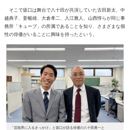
そこで坂口は舞台で八十田が共演していた古田新太、中
越典子、姜暢雄、大倉孝二、入江雅人、山西惇らが同じ事
務所「キューブ」の所属であることを知り、さまざまな個
性の俳優がいることに興味を持ったという。
「芸能界に入るきっかけ」と坂口が語る俳優の八十田勇一と