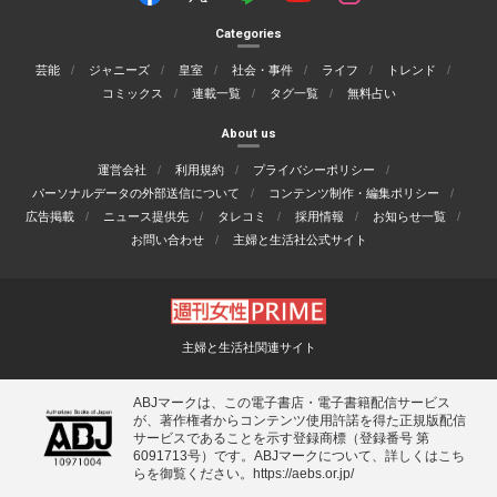
Categories
芸能
ジャニーズ
皇室
社会・事件
ライフ
トレンド
コミックス
連載一覧
タグ一覧
無料占い
About us
運営会社
利用規約
プライバシーポリシー
パーソナルデータの外部送信について
コンテンツ制作・編集ポリシー
広告掲載
ニュース提供先
タレコミ
採用情報
お知らせ一覧
お問い合わせ
主婦と生活社公式サイト
主婦と生活社関連サイト
ABJマークは、この電子書店・電子書籍配信サービス
が、著作権者からコンテンツ使用許諾を得た正規版配信
サービスであることを示す登録商標（登録番号 第
6091713号）です。ABJマークについて、詳しくはこち
らを御覧ください。
https://aebs.or.jp/