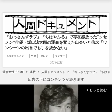
『おっさんずラブ』『ちはやふる』で存在感放った“クセ
メン”俳優・坂口涼太郎の運命を変えた出会いと信念「ワ
ンシーンの出番でも手を抜かない」
人間ドキュメント
男優
タレント
ダンサー
2024/3/23
週刊女性PRIME
連載
人間ドキュメント
『おっさんずラブ』『ちはや
広告の下にコンテンツが続きます
もっと読む
arrow_forward_ios