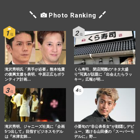
Photo Ranking
滝沢秀明氏「男手が必要」熊本地震
くら寿司、閉店間際の“ネタ大盛
の復興支援を表明、中居正広もボラ
り”写真が話題に「出会えたらラッ
ンティア計画…
キー」広報が明…
滝沢秀明、ジャニーズ社員に「企画
小栗旬の“非公表長女”が顔隠しデビ
5つ出して」目指すビジネスモデル
ュー、透ける山田優の「スーパーモ
は『米津玄師…
デルに」野…