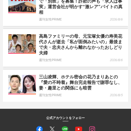
で「別班」を募集！詐欺の声も「求人は事
実」運営会社が明かす“激レア”バイトの真
相
週刊女性PRIME
2026/8/6
高島ファミリーの母、元宝塚女優の寿美花
代さんが逝去「私が面倒みたいの」最後ま
で夫・忠夫さんから離れなかったおしどり
夫婦
週刊女性PRIME
2026/8/6
三山凌輝、ホテル密会の花乃まりあとの
『愛の不時着』舞台完走報告で謝罪なし、
妻・趣里との関係にも暗雲
週刊女性PRIME
2026/8/5
公式アカウントをフォロー