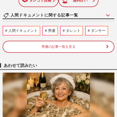
タレコミ投稿
無料占い
人間ドキュメントに関する記事一覧
元宝塚星組トップスター・湖月わたる「こ
人間ドキュメント
男優
タレント
ダンサー
れが宝塚なんだ」振り返るかけがえのない
日々、夢の現在地と“男役…
週刊女性2026年8月18日・25日号
2026/8/8
男優の記事一覧を見る
《9歳から実父による性虐待》弟は29歳で
自死、母は笑って見るだけ…叔母で女優・
あわせて読みたい
藤田三保も協力で訴える“…
週刊女性2026年8月11日号
2026/8/1
【訃報】社長からホームレス、そして62歳
で作家デビューの赤松利市、67年の衝撃人
生「私は“下級国民”。死…
週刊女性2023年11月7日号
2026/7/24