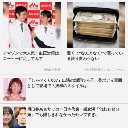
アマゾンで大人気！血圧対策は
宝くじ“なんとなく”で買ってい
コーヒーに足してみて
る限り変わらない
PR(森永乳業)
PR(合同会社デジタルファーム )
『しゃべくり007』出演の畑野ひろ子、美ボディ軍団
として登場で「抜群のスタイルは...
川口春奈＆サッカー日本代表・板倉滉「匂わせゼロ
婚」でも隠しきれなかったセレブすぎ...