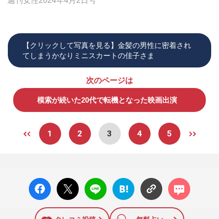
週刊女性2024年4月2日号
【クリックして写真を見る】金髪の男性に密着され
てしまうかなりミニスカートの佳子さま
次のページは
模索が続いた20代で転機となった映画出演
1
2
3
4
5
facebo
X ポス
LINE
はてな
コメン
ok い
ト
ブック
ト
いね
マーク
に追加