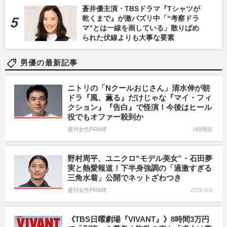
蒼井優主演・TBSドラマ『Tシャツが
乾くまで』が激バズリ中「“考察ドラ
マ”とは一線を画している」散りばめ
られた伏線よりも大事な要素
男優の最新記事
ニトリの「Nクールおじさん」清水伸が朝
ドラ『風、薫る』だけじゃな『マイ・フィ
クション』『告白』で怪演！今後はヒール
役でもオファー殺到か
週刊女性PRIME
6時間前
野村周平、ユニクロ“モデル美女”・石田夢
実と熱愛報道！下半身強調の「過激すぎる
三角水着」公開でネットざわつき
週刊女性PRIME
2026/8/6
《TBS日曜劇場『VIVANT』》8時間3万円