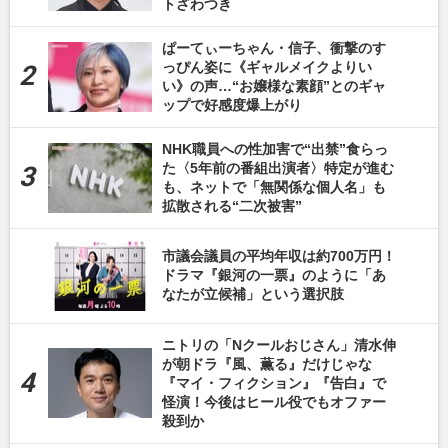
トざわつき
ぱーてぃーちゃん・信子、衝撃のす
っぴん姿に《ギャルメイクよりい
い》の声…“お嬢様な素顔”とのギャ
ップで好感度爆上がり
NHK職員への性加害で“出禁”食らっ
た〈5年前の番組出演者〉特定が進む
も、ネットで「無関係な個人名」も
拡散される“二次被害”
市議会議員の平均年収は約700万円！
ドラマ『銀河の一票』のように「あ
なたが立候補」という選択肢
ニトリの「Nクールおじさん」清水伸
が朝ドラ『風、薫る』だけじゃな
『マイ・フィクション』『告白』で
怪演！今後はヒール役でもオファー
殺到か