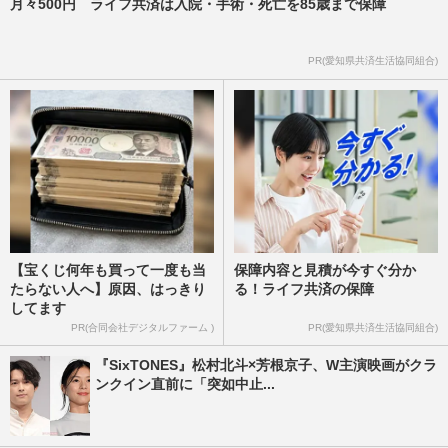
月々500円 ライフ共済は入院・手術・死亡を85歳まで保障
PR(愛知県共済生活協同組合)
【宝くじ何年も買って一度も当
保障内容と見積が今すぐ分か
たらない人へ】原因、はっきり
る！ライフ共済の保障
してます
PR(合同会社デジタルファーム )
PR(愛知県共済生活協同組合)
『SixTONES』松村北斗×芳根京子、W主演映画がクラ
ンクイン直前に「突如中止...