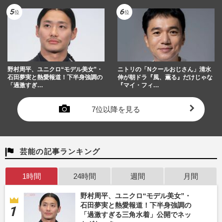
野村周平、ユニクロ“モデル美女”・
ニトリの「Nクールおじさん」清水
石田夢実と熱愛報道！下半身強調の
伸が朝ドラ『風、薫る』だけじゃな
「過激すぎ…
『マイ・フィ…
7位以降を見る
芸能の記事ランキング
1時間
24時間
週間
月間
野村周平、ユニクロ“モデル美女”・
石田夢実と熱愛報道！下半身強調の
「過激すぎる三角水着」公開でネッ