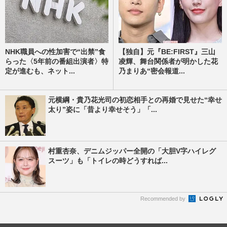
NHK職員への性加害で“出禁”食
【独自】元『BE:FIRST』三山
らった〈5年前の番組出演者〉特
凌輝、舞台関係者が明かした花
定が進むも、ネット...
乃まりあ“密会報道...
元横綱・貴乃花光司の初恋相手との再婚で見せた“幸せ
太り”姿に「昔より幸せそう」「...
村重杏奈、デニムジッパー全開の「大胆V字ハイレグ
スーツ」も「トイレの時どうすれば...
Recommended by