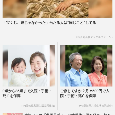
【訃報】作家・赤松利市さん70歳で逝去、
ホームレスを経て62歳でデビュー「私
は“下級国民”。死ぬまで差別…
週刊女性PRIME
2026/7/24
「宝くじ、運じゃなかった」当たる人は“同じこと”してる
お片づけ習慣化コンサルタント・西崎彩智
PR(合同会社デジタルファーム )
さん、〈モラハラ離婚・質屋通い〉経験の
主婦が「年商5億円」のカ…
週刊女性2026年7月28日・8月4日号
2026/7/21
0歳から85歳まで入院・手術・
ご存じですか？月々500円で入
死亡を保障
院・手術・死亡を保障
PR(愛知県共済生活協同組合)
PR(愛知県共済生活協同組合)