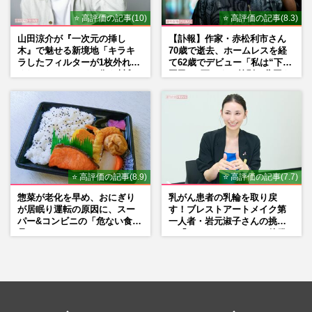
⭐ 高評価の記事(10)
⭐ 高評価の記事(8.3)
山田涼介が『一次元の挿し
【訃報】作家・赤松利市さん
木』で魅せる新境地「キラキ
70歳で逝去、ホームレスを経
ラしたフィルターが1枚外れて
て62歳でデビュー「私は“下級
くれたら」アイドル像を封印
国民”。死ぬまで差別と貧困を
した覚悟
書き続けます」壮絶人生
⭐ 高評価の記事(8.9)
⭐ 高評価の記事(7.7)
惣菜が老化を早め、おにぎり
乳がん患者の乳輪を取り戻
が居眠り運転の原因に、スー
す！ブレストアートメイク第
パー&コンビニの「危ない食
一人者・岩元淑子さんの挑戦
品」
と「ハードルしかない」啓発
の“壁”