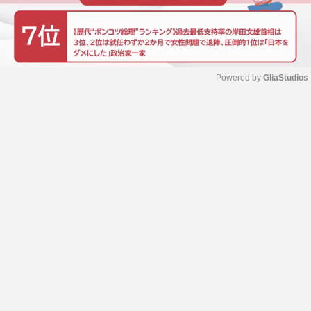
Powered by 
GliaStudios
M
u
t
e