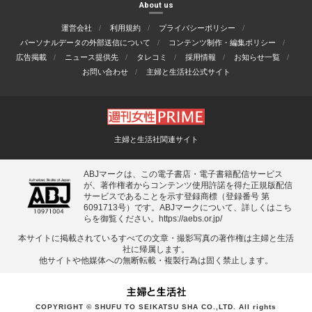
About us
運営会社
利用規約
プライバシーポリシー
パーソナルデータの外部送信について
コンテンツ制作・編集ポリシー
広告掲載
ニュース提供先
タレコミ
採用情報
お知らせ一覧
お問い合わせ
主婦と生活社公式サイト
主婦と生活社関連サイト
ABJマークは、この電子書店・電子書籍配信サービス
が、著作権者からコンテンツ使用許諾を得た正規版配信
サービスであることを示す登録商標（登録番号 第
6091713号）です。ABJマークについて、詳しくはこち
らを御覧ください。
https://aebs.or.jp/
本サイトに掲載されているすべての⽂章・撮影写真の著作権は主婦と⽣活
社に帰属します。
他サイトや他媒体への無断転載・複製⾏為は固く禁⽌します。
COPYRIGHT © SHUFU TO SEIKATSU SHA CO.,LTD. All rights