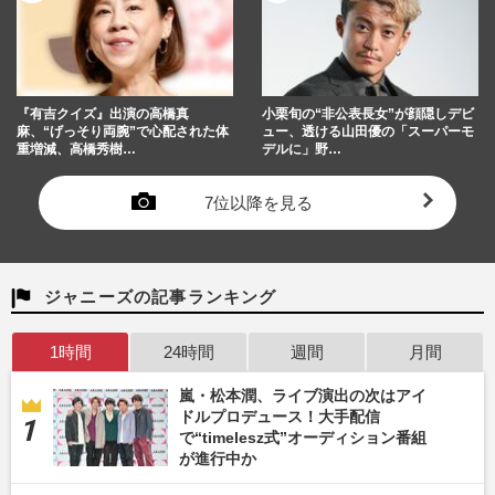
『有吉クイズ』出演の高橋真
小栗旬の“非公表長女”が顔隠しデビ
麻、“げっそり両腕”で心配された体
ュー、透ける山田優の「スーパーモ
重増減、高橋秀樹…
デルに」野…
7位以降を見る
ジャニーズの記事ランキング
1時間
24時間
週間
月間
嵐・松本潤、ライブ演出の次はアイ
ドルプロデュース！大手配信
で“timelesz式”オーディション番組
が進行中か