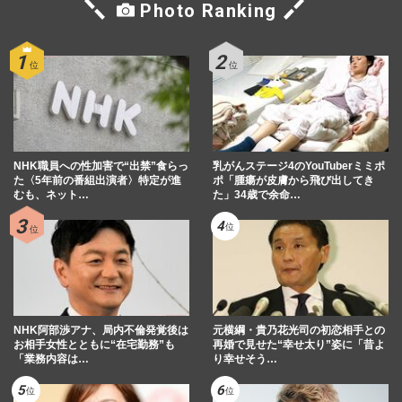
Photo Ranking
NHK職員への性加害で“出禁”食らっ
乳がんステージ4のYouTuberミミポ
た〈5年前の番組出演者〉特定が進
ポ「腫瘍が皮膚から飛び出してき
むも、ネット…
た」34歳で余命…
NHK阿部渉アナ、局内不倫発覚後は
元横綱・貴乃花光司の初恋相手との
お相手女性とともに“在宅勤務”も
再婚で見せた“幸せ太り”姿に「昔よ
「業務内容は…
り幸せそう…