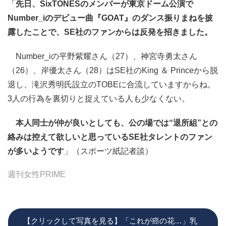
「
先日、SixTONESのメンバーが東京ドーム公演で
Number_iのデビュー曲『GOAT』のダンス振りまねを披
露したことで、SE社のファンからは反発を招きました。
Number_iの平野紫耀さん（27）、神宮寺勇太さん
（26）、岸優太さん（28）はSE社のKing ＆ Princeから脱
退し、滝沢秀明氏設立のTOBEに合流していますからね。
3人の行為を裏切りと捉えている人も少なくない。
本人同士が仲が良いとしても、公の場では“退所組”との
絡みは控えて欲しいと思っているSE社タレントのファン
が多いようです
」（スポーツ紙記者談）
週刊女性PRIME
【クリックして写真を見る】「これが癌の花…」乳