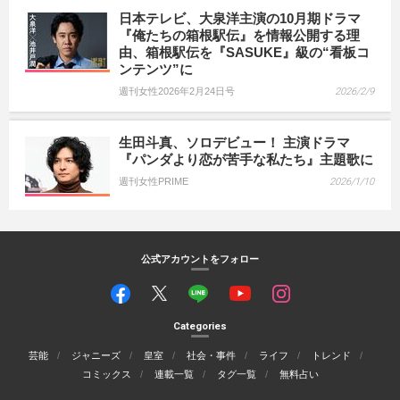
日本テレビ、大泉洋主演の10月期ドラマ
『俺たちの箱根駅伝』を情報公開する理
由、箱根駅伝を『SASUKE』級の“看板コ
ンテンツ”に
週刊女性2026年2月24日号
2026/2/9
生田斗真、ソロデビュー！ 主演ドラマ
『パンダより恋が苦手な私たち』主題歌に
週刊女性PRIME
2026/1/10
公式アカウントをフォロー
Categories
芸能
ジャニーズ
皇室
社会・事件
ライフ
トレンド
コミックス
連載一覧
タグ一覧
無料占い