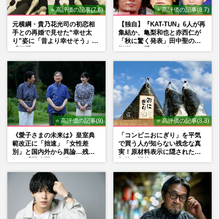
⭐ 高評価の記事(7.6)
⭐ 高評価の記事(8.7)
【2025年timelesz記事BEST5】『タイプ
元横綱・貴乃花光司の初恋相
【独自】『KAT-TUN』6人が再
ロ』一般新人メンバー、女性写真流出、目
手との再婚で見せた“幸せ太
集結か、亀梨和也と赤西仁が
り”姿に「昔より幸せそう」
「秋に驚く発表」田中聖の刑
黒蓮と原嘉孝の絆、問題視さ…
「可愛くなった」とファンほ
期満了と重なる“匂わせ”では
週刊女性PRIME
2025/12/27
っこり
ない理由
⭐ 高評価の記事(9)
⭐ 高評価の記事(8.3)
《愛子さまの未来は》皇室典
「コンビニおにぎり」を平気
範改正に「拙速」「女性差
で買う人が知らない残念な真
別」と国内外から異論…残さ
実！原材料表示に隠された添
れた「再改正」の道
加物の正体