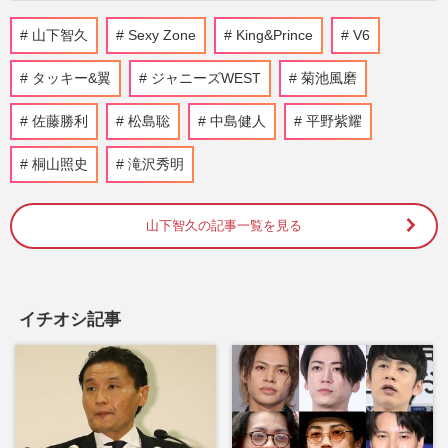
timelesz菊池風磨の実父・菊池常利の“ア
山下智久
Sexy Zone
King&Prince
V6
クスタ”が4時間で完売「予想以上の注文
数」を生んだイケおじぶり…
タッキー&翼
ジャニーズWEST
菊池風磨
『週刊女性』編集部
2026/7/24
佐藤勝利
松島聡
中島健人
平野紫耀
《バレンタイン》女性が選ぶ本命チョコを
桐山照史
滝沢秀明
「もらいたくない」男性有名人は…宮根誠
司や菊池風磨ら抑えた1位…
週刊女性2026年2月24日号
2026/2/13
山下智久の記事一覧を見る
河合郁人、テレ朝『炎のチャレンジャー』
かくれんぼ企画で隠れた人の場所を暴露す
る“裏切り行為”に菊池風…
イチオシ記事
週刊女性PRIME
2026/1/13
【2026年】結婚しそうな芸能人カップル！
有村架純＆高橋海人他、ランキング発表
週刊女性2026年1月6日・13日号
2025/12/31