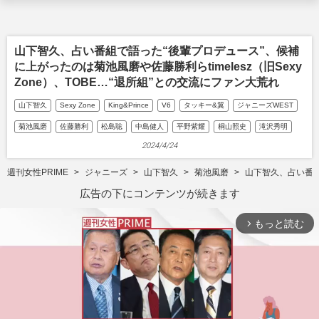
山下智久、占い番組で語った“後輩プロデュース”、候補
に上がったのは菊池風磨や佐藤勝利らtimelesz（旧Sexy
Zone）、TOBE…“退所組”との交流にファン大荒れ
山下智久
Sexy Zone
King&Prince
V6
タッキー&翼
ジャニーズWEST
菊池風磨
佐藤勝利
松島聡
中島健人
平野紫耀
桐山照史
滝沢秀明
2024/4/24
週刊女性PRIME
ジャニーズ
山下智久
菊池風磨
山下智久、占い番組で
広告の下にコンテンツが続きます
もっと読む
arrow_forward_ios