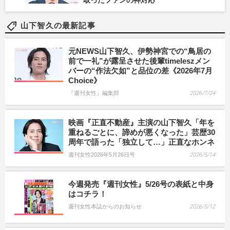
山下智久の最新記事
元NEWS山下智久、伊勢神宮での“鳥居の
前で一礼”が露呈させた後輩timeleszメン
バーの“作法欠如”と品位の差《2026年7月
Choice》
『週刊女性』編集部
2026/7/24
映画『正直不動産』主演の山下智久「年を
重ねるごとに、諦めが悪くなった」芸歴30
周年で語った「独立して…」正直なホンネ
週刊女性2026年5月26日号
2026/5/14
今週発売『週刊女性』5/26号の表紙と中身
はコチラ！
週刊女性本誌からのお知らせ
2026/5/12