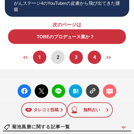
がんステージ4のYouTuberの皮膚から飛び出てきた腫
瘍
次のページは
TOBEのプロデュース業か？
1
2
3
4
facebo
X ポス
LINE
はてな
コメン
ok い
ト
ブック
ト
いね
マーク
に追加
タレコミ投稿
無料占い
菊池風磨に関する記事一覧