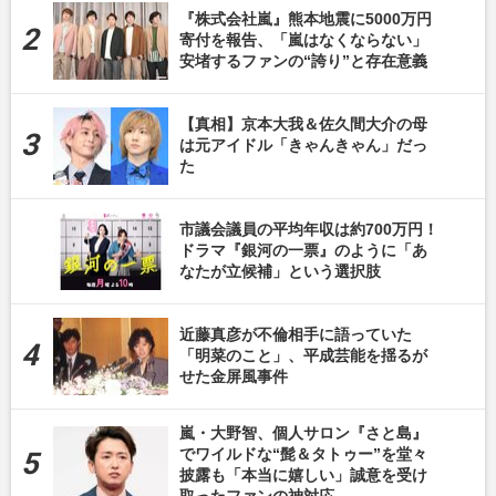
『株式会社嵐』熊本地震に5000万円
寄付を報告、「嵐はなくならない」
安堵するファンの“誇り”と存在意義
【真相】京本大我＆佐久間大介の母
は元アイドル「きゃんきゃん」だっ
た
市議会議員の平均年収は約700万円！
ドラマ『銀河の一票』のように「あ
なたが立候補」という選択肢
近藤真彦が不倫相手に語っていた
「明菜のこと」、平成芸能を揺るが
せた金屏風事件
嵐・大野智、個人サロン『さと島』
でワイルドな“髭＆タトゥー”を堂々
披露も「本当に嬉しい」誠意を受け
取ったファンの神対応