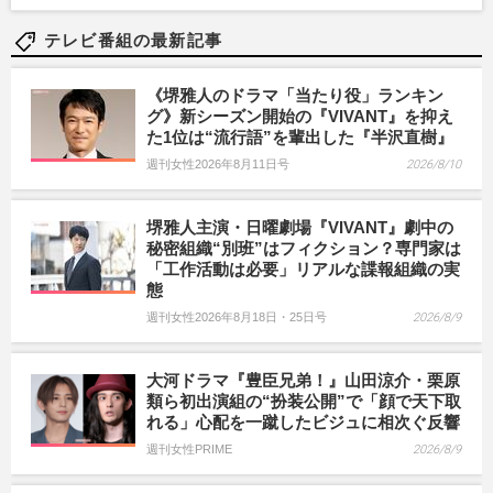
テレビ番組の最新記事
《堺雅人のドラマ「当たり役」ランキン
グ》新シーズン開始の『VIVANT』を抑え
た1位は“流行語”を輩出した『半沢直樹』
週刊女性2026年8月11日号
2026/8/10
堺雅人主演・日曜劇場『VIVANT』劇中の
秘密組織“別班”はフィクション？専門家は
「工作活動は必要」リアルな諜報組織の実
態
週刊女性2026年8月18日・25日号
2026/8/9
大河ドラマ『豊臣兄弟！』山田涼介・栗原
類ら初出演組の“扮装公開”で「顔で天下取
れる」心配を一蹴したビジュに相次ぐ反響
週刊女性PRIME
2026/8/9