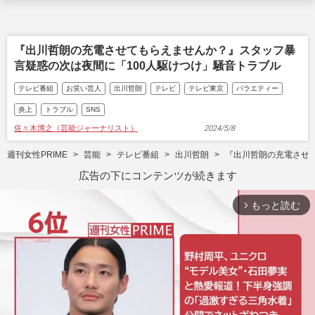
『出川哲朗の充電させてもらえませんか？』スタッフ暴
言疑惑の次は夜間に「100人駆けつけ」騒音トラブル
テレビ番組
お笑い芸人
出川哲朗
テレビ
テレビ東京
バラエティー
炎上
トラブル
SNS
佐々木博之（芸能ジャーナリスト）
2024/5/8
週刊女性PRIME
芸能
テレビ番組
出川哲朗
『出川哲朗の充電させ
広告の下にコンテンツが続きます
もっと読む
arrow_forward_ios