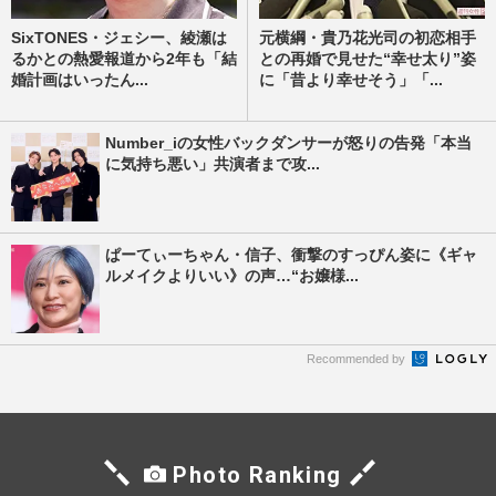
SixTONES・ジェシー、綾瀬は
元横綱・貴乃花光司の初恋相手
るかとの熱愛報道から2年も「結
との再婚で見せた“幸せ太り”姿
婚計画はいったん...
に「昔より幸せそう」「...
Number_iの女性バックダンサーが怒りの告発「本当
に気持ち悪い」共演者まで攻...
ぱーてぃーちゃん・信子、衝撃のすっぴん姿に《ギャ
ルメイクよりいい》の声…“お嬢様...
Recommended by
Photo Ranking