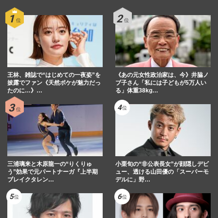
王林、雑誌で“はじめての一夜姿”を
《あの元女性政治家は、今》井脇ノ
披露でファン《天然ボケが魅力だっ
ブ子さん「私には子どもが5万人い
たのに…》…
る」体重38kg…
三浦璃来と木原龍一の“りくりゅ
小栗旬の“非公表長女”が顔隠しデビ
う”効果で元パートナーガ『上半期
ュー、透ける山田優の「スーパーモ
ブレイクタレン…
デルに」野…