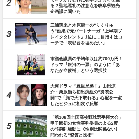
る？聖地巡礼の注意点を岐阜県観光
企画課に聞いた
三浦璃来と木原龍一の“りくりゅ
う”効果で元パートナーガ『上半期ブ
レイクタレント』1位に…目指すはコ
ーチで「表彰台を埋めたい」
市議会議員の平均年収は約700万円！
ドラマ『銀河の一票』のように「あ
なたが立候補」という選択肢
大河ドラマ『豊臣兄弟！』山田涼
介・栗原類ら初出演組の“扮装公
開”で「顔で天下取れる」心配を一蹴
したビジュに相次ぐ反響
「第108回全国高校野球選手権大会」
甲子園初の女性審判委員のよる2度
の“誤審”騒動に《性別は関係ない》
問われる“資質と技術”