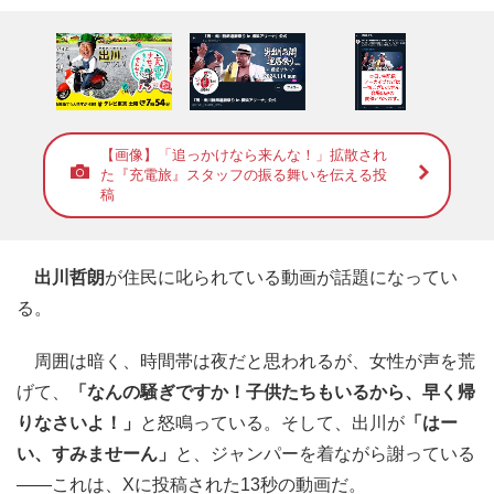
【画像】「追っかけなら来んな！」拡散され
た『充電旅』スタッフの振る舞いを伝える投
稿
出川哲朗
が住民に叱られている動画が話題になってい
る。
周囲は暗く、時間帯は夜だと思われるが、女性が声を荒
げて、
「なんの騒ぎですか！子供たちもいるから、早く帰
りなさいよ！」
と怒鳴っている。そして、出川が
「はー
い、すみませーん」
と、ジャンパーを着ながら謝っている
――これは、Xに投稿された13秒の動画だ。