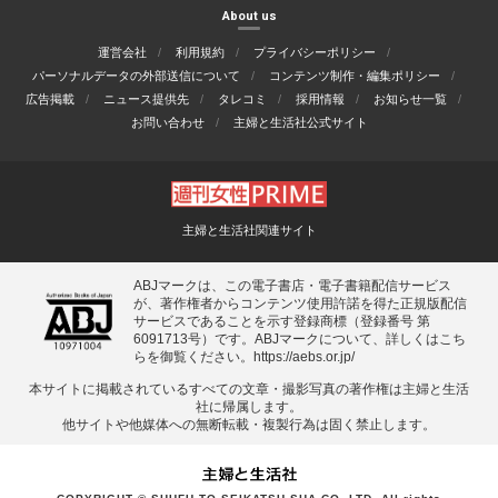
About us
運営会社
利用規約
プライバシーポリシー
パーソナルデータの外部送信について
コンテンツ制作・編集ポリシー
広告掲載
ニュース提供先
タレコミ
採用情報
お知らせ一覧
お問い合わせ
主婦と生活社公式サイト
主婦と生活社関連サイト
ABJマークは、この電子書店・電子書籍配信サービス
が、著作権者からコンテンツ使用許諾を得た正規版配信
サービスであることを示す登録商標（登録番号 第
6091713号）です。ABJマークについて、詳しくはこち
らを御覧ください。
https://aebs.or.jp/
本サイトに掲載されているすべての⽂章・撮影写真の著作権は主婦と⽣活
社に帰属します。
他サイトや他媒体への無断転載・複製⾏為は固く禁⽌します。