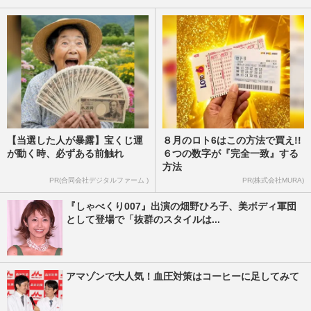
【当選した人が暴露】宝くじ運
８月のロト6はこの方法で買え!!
が動く時、必ずある前触れ
６つの数字が『完全一致』する
方法
PR(合同会社デジタルファーム )
PR(株式会社MURA)
『しゃべくり007』出演の畑野ひろ子、美ボディ軍団
として登場で「抜群のスタイルは...
アマゾンで大人気！血圧対策はコーヒーに足してみて