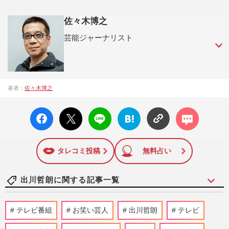
佐々木博之
芸能ジャーナリスト
元フライデー記者。現在も週刊誌等で取材活動を続けてお
著者：
佐々木博之
り、テレビ・ラジオ番組などでコメンテーターとしても活躍
中。
facebo
X ポス
LINE
はてな
コメン
ok い
ト
ブック
ト
いね
マーク
に追加
タレコミ投稿
無料占い
出川哲朗に関する記事一覧
和田アキ子、『アッコにおまかせ!』最終
テレビ番組
お笑い芸人
出川哲朗
テレビ
回まで貫いた“昭和ノリ”と物議醸した過去
の“暴力映像”