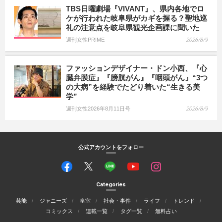
TBS日曜劇場『VIVANT』、県内各地でロ
ケが行われた岐阜県がカギを握る？聖地巡
礼の注意点を岐阜県観光企画課に聞いた
週刊女性PRIME
2026/8/9
ファッションデザイナー・ドン小西、『心
臓弁膜症』『膀胱がん』『咽頭がん』“3つ
の大病”を経験でたどり着いた“生きる美
学”
週刊女性2026年8月11日号
2026/8/9
公式アカウントをフォロー
Categories
芸能
ジャニーズ
皇室
社会・事件
ライフ
トレンド
コミックス
連載一覧
タグ一覧
無料占い