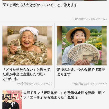
ブシャツα』CMが見ていら…
宝くじ当たる人だけがやっていること、教えます
週刊女性2025年8月12日号
2025/8/1
PR(合同会社デジタルファーム )
「どうせ当たらない」と思って
老後のお金、今の金運でほぼ決
た私が本当に当選した“買い
まります
方”がこれ
PR(合同会社デジタルファーム )
PR(合同会社デジタルファーム )
大河ドラマ『豊臣兄弟！』が放送休止回を発表、朝ド
ラ『エール』から始まった「見習う...