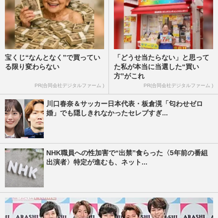
宝くじ“なんとなく”で買ってい
「どうせ当たらない」と思って
る限り変わらない
た私が本当に当選した“買い
方”がこれ
PR(合同会社デジタルファーム )
PR(合同会社デジタルファーム )
川口春奈＆サッカー日本代表・板倉滉「匂わせゼロ
婚」でも隠しきれなかったセレブすぎ...
NHK職員への性加害で“出禁”食らった〈5年前の番組
出演者〉特定が進むも、ネット...