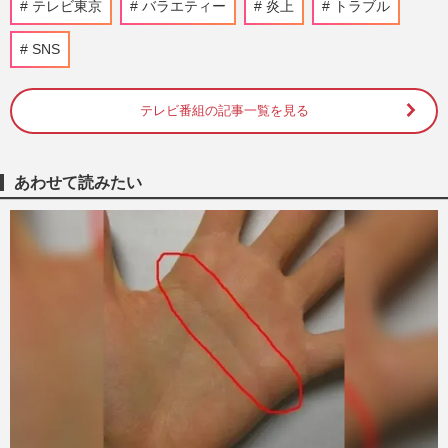
テレビ東京
バラエティー
炎上
トラブル
週刊女性PRIME
2026/3/30
SNS
河合郁人、テレ朝『炎のチャレンジャー』
かくれんぼ企画で隠れた人の場所を暴露す
る“裏切り行為”に菊池風…
テレビ番組の記事一覧を見る
週刊女性PRIME
2026/1/13
あわせて読みたい
【横山裕】ドッキリGPで骨折！ 番組に批
判殺到、危険性指摘の“前科”
週刊女性2026年1月6日・13日号
2025/12/23
出川哲朗はクマとキス、藤原喜明は檻の中
で生身バトル…“今じゃ絶対放送禁止”の対
クマTV番組エピソード
週刊女性PRIME
2025/11/23
出川哲朗、頸椎症性神経根症を告白に「着
るだけで…」謳い文句の医療機器『リライ