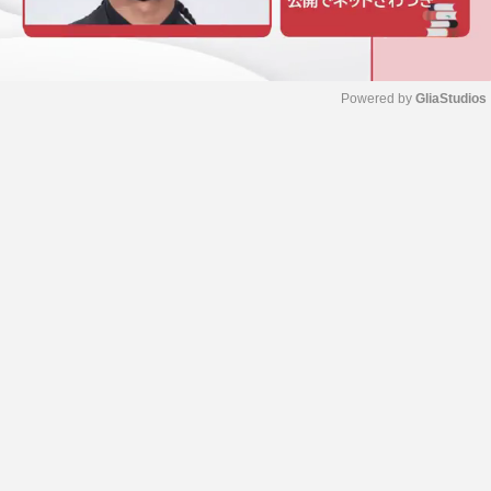
Powered by 
GliaStudios
M
u
t
e