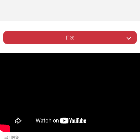
目次
Page 1
ー SNS普及の影響
Page 2
ー トラブルが終了の“引き金”にも
出川哲朗