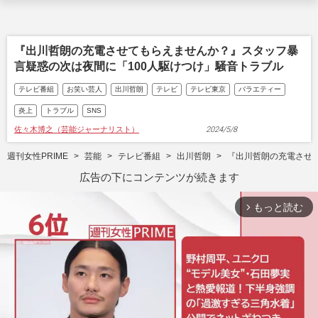
『出川哲朗の充電させてもらえませんか？』スタッフ暴
言疑惑の次は夜間に「100人駆けつけ」騒音トラブル
テレビ番組
お笑い芸人
出川哲朗
テレビ
テレビ東京
バラエティー
炎上
トラブル
SNS
佐々木博之（芸能ジャーナリスト）
2024/5/8
週刊女性PRIME
芸能
テレビ番組
出川哲朗
『出川哲朗の充電させ
広告の下にコンテンツが続きます
もっと読む
arrow_forward_ios