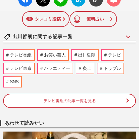
ok い
ト
ブック
ト
いね
マーク
に追加
タレコミ投稿
無料占い
出川哲朗に関する記事一覧
和田アキ子、『アッコにおまかせ!』最終
テレビ番組
お笑い芸人
出川哲朗
テレビ
回まで貫いた“昭和ノリ”と物議醸した過去
の“暴力映像”
テレビ東京
バラエティー
炎上
トラブル
週刊女性PRIME
2026/3/30
SNS
河合郁人、テレ朝『炎のチャレンジャー』
かくれんぼ企画で隠れた人の場所を暴露す
る“裏切り行為”に菊池風…
テレビ番組の記事一覧を見る
週刊女性PRIME
2026/1/13
あわせて読みたい
【横山裕】ドッキリGPで骨折！ 番組に批
判殺到、危険性指摘の“前科”