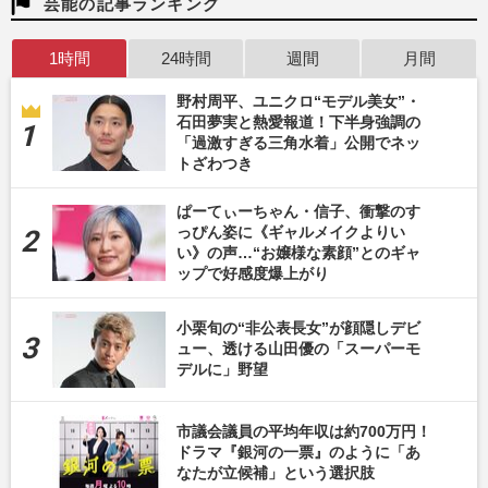
芸能の記事ランキング
1時間
24時間
週間
月間
野村周平、ユニクロ“モデル美女”・
石田夢実と熱愛報道！下半身強調の
「過激すぎる三角水着」公開でネッ
トざわつき
ぱーてぃーちゃん・信子、衝撃のす
っぴん姿に《ギャルメイクよりい
い》の声…“お嬢様な素顔”とのギャ
ップで好感度爆上がり
小栗旬の“非公表長女”が顔隠しデビ
ュー、透ける山田優の「スーパーモ
デルに」野望
市議会議員の平均年収は約700万円！
ドラマ『銀河の一票』のように「あ
なたが立候補」という選択肢