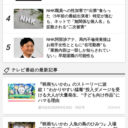
NHK職員への性加害で“出禁”食らっ
た〈5年前の番組出演者〉特定が進む
も、ネットで「無関係な個人名」も
拡散される“二次被害”
NHK阿部渉アナ、局内不倫発覚後は
お相手女性とともに“在宅勤務”も
「業務内容は一部しか知らされてい
ない」早期退職の可能性も
テレビ番組の最新記事
『映画ちいかわ』のストーリーに波
紋！“わかりやすい猛毒”投入ダメージを受
ける大人が大量発生、“子ども向け作品”に
ハマる理由
週刊女性2026年8月18日・25日号
2026/8/8
『映画ちいかわ 人魚の島のひみつ』入場