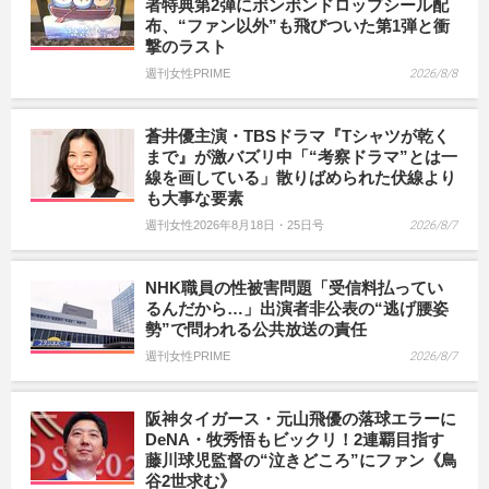
者特典第2弾にボンボンドロップシール配
布、“ファン以外”も飛びついた第1弾と衝
撃のラスト
週刊女性PRIME
2026/8/8
蒼井優主演・TBSドラマ『Tシャツが乾く
まで』が激バズリ中「“考察ドラマ”とは一
線を画している」散りばめられた伏線より
も大事な要素
週刊女性2026年8月18日・25日号
2026/8/7
NHK職員の性被害問題「受信料払ってい
るんだから…」出演者非公表の“逃げ腰姿
勢”で問われる公共放送の責任
週刊女性PRIME
2026/8/7
阪神タイガース・元山飛優の落球エラーに
DeNA・牧秀悟もビックリ！2連覇目指す
藤川球児監督の“泣きどころ”にファン《鳥
谷2世求む》