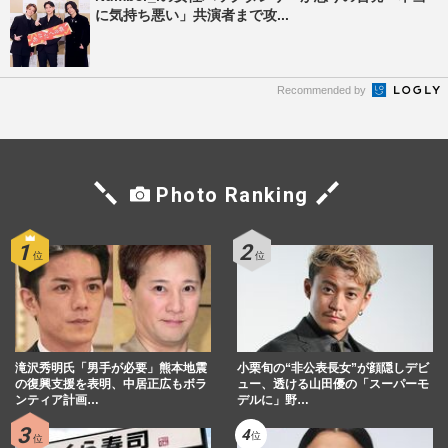
に気持ち悪い」共演者まで攻...
Recommended by
Photo Ranking
滝沢秀明氏「男手が必要」熊本地震
小栗旬の“非公表長女”が顔隠しデビ
の復興支援を表明、中居正広もボラ
ュー、透ける山田優の「スーパーモ
ンティア計画…
デルに」野…