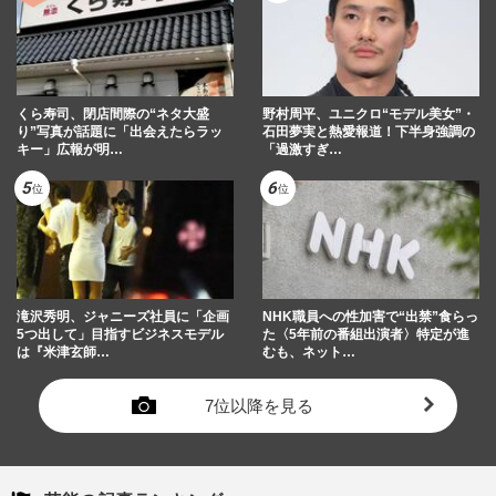
くら寿司、閉店間際の“ネタ大盛
野村周平、ユニクロ“モデル美女”・
り”写真が話題に「出会えたらラッ
石田夢実と熱愛報道！下半身強調の
キー」広報が明…
「過激すぎ…
滝沢秀明、ジャニーズ社員に「企画
NHK職員への性加害で“出禁”食らっ
5つ出して」目指すビジネスモデル
た〈5年前の番組出演者〉特定が進
は『米津玄師…
むも、ネット…
7位以降を見る