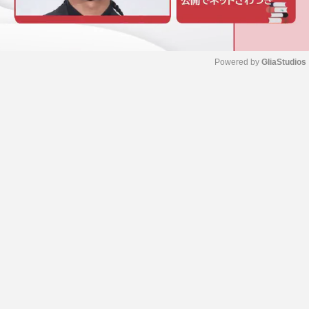
Powered by 
GliaStudios
M
u
t
e