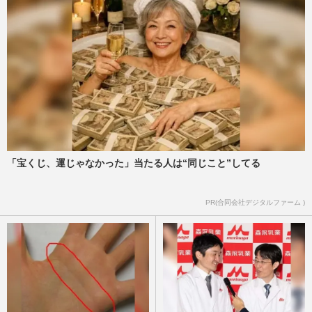
週刊女性2026年1月6日・13日号
2025/12/23
出川哲朗はクマとキス、藤原喜明は檻の中
で生身バトル…“今じゃ絶対放送禁止”の対
クマTV番組エピソード
週刊女性PRIME
2025/11/23
出川哲朗、頸椎症性神経根症を告白に「着
るだけで…」謳い文句の医療機器『リライ
ブシャツα』CMが見ていら…
「宝くじ、運じゃなかった」当たる人は“同じこと”してる
週刊女性2025年8月12日号
2025/8/1
PR(合同会社デジタルファーム )