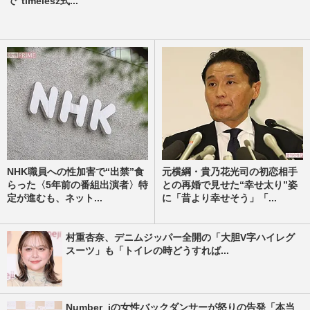
で“timelesz式...
NHK職員への性加害で“出禁”食
元横綱・貴乃花光司の初恋相手
らった〈5年前の番組出演者〉特
との再婚で見せた“幸せ太り”姿
定が進むも、ネット...
に「昔より幸せそう」「...
村重杏奈、デニムジッパー全開の「大胆V字ハイレグ
スーツ」も「トイレの時どうすれば...
Number_iの女性バックダンサーが怒りの告発「本当