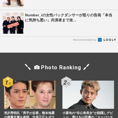
Number_iの女性バックダンサーが怒りの告発「本当
に気持ち悪い」共演者まで攻...
Recommended by
Photo Ranking
滝沢秀明氏「男手が必要」熊本地震
小栗旬の“非公表長女”が顔隠しデビ
の復興支援を表明、中居正広もボラ
ュー、透ける山田優の「スーパーモ