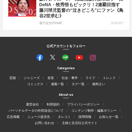
DeNA・牧秀悟もビックリ！2連覇目指す
藤川球児監督の“泣きどころ”にファン《鳥
谷2世求む》
週刊女性PRIME
2026/8/7
公式アカウントをフォロー
Categories
芸能
ジャニーズ
皇室
社会・事件
ライフ
トレンド
コミックス
連載一覧
タグ一覧
無料占い
About us
運営会社
利用規約
プライバシーポリシー
パーソナルデータの外部送信について
コンテンツ制作・編集ポリシー
広告掲載
ニュース提供先
タレコミ
採用情報
お知らせ一覧
お問い合わせ
主婦と生活社公式サイト