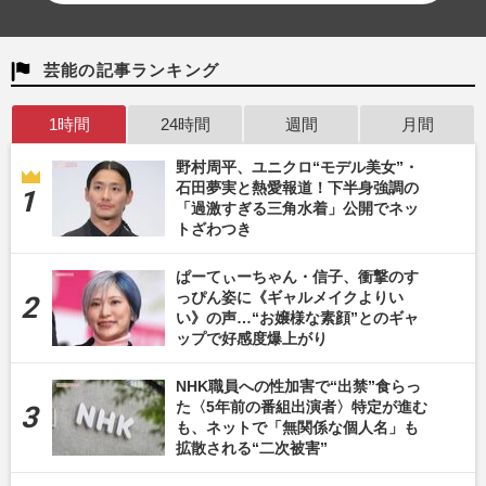
芸能の記事ランキング
1時間
24時間
週間
月間
野村周平、ユニクロ“モデル美女”・
石田夢実と熱愛報道！下半身強調の
「過激すぎる三角水着」公開でネッ
トざわつき
ぱーてぃーちゃん・信子、衝撃のす
っぴん姿に《ギャルメイクよりい
い》の声…“お嬢様な素顔”とのギャ
ップで好感度爆上がり
NHK職員への性加害で“出禁”食らっ
た〈5年前の番組出演者〉特定が進む
も、ネットで「無関係な個人名」も
拡散される“二次被害”