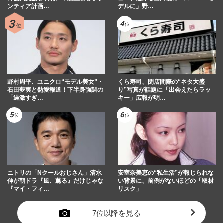
ンティア計画…
デルに」野…
野村周平、ユニクロ“モデル美女”・
くら寿司、閉店間際の“ネタ大盛
石田夢実と熱愛報道！下半身強調の
り”写真が話題に「出会えたらラッ
「過激すぎ…
キー」広報が明…
ニトリの「Nクールおじさん」清水
安室奈美恵の“私生活”が報じられな
伸が朝ドラ『風、薫る』だけじゃな
い背景に、前例がないほどの「取材
『マイ・フィ…
リスク」
7位以降を見る