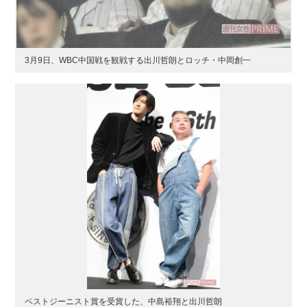
3月9日、WBC中国戦を観戦する出川哲朗とロッチ・中岡創一
ベストジーニスト賞を受賞した、中島裕翔と出川哲朗