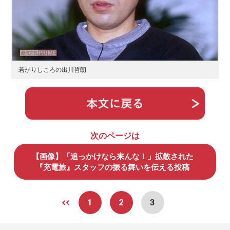
若かりしころの出川哲朗
次のページは
【画像】「追っかけなら来んな！」拡散された
『充電旅』スタッフの振る舞いを伝える投稿
1
2
3