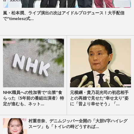
嵐・松本潤、ライブ演出の次はアイドルプロデュース！大手配信
で“timelesz式...
NHK職員への性加害で“出禁”食
元横綱・貴乃花光司の初恋相手
らった〈5年前の番組出演者〉特
との再婚で見せた“幸せ太り”姿
定が進むも、ネット...
に「昔より幸せそう」「...
村重杏奈、デニムジッパー全開の「大胆V字ハイレグ
スーツ」も「トイレの時どうすれば...