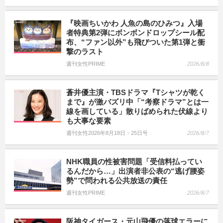
『映画ちいかわ 人魚の島のひみつ』入場
者特典第2弾にボンボンドロップシール配
布、“ファン以外”も飛びついた第1弾と衝
撃のラスト
週刊女性PRIME
2026/8/8
蒼井優主演・TBSドラマ『Tシャツが乾く
まで』が激バズリ中「“考察ドラマ”とは一
線を画している」散りばめられた伏線より
も大事な要素
週刊女性2026年8月18日・25日号
2026/8/7
NHK職員の性被害問題「受信料払ってい
るんだから…」出演者非公表の“逃げ腰姿
勢”で問われる公共放送の責任
週刊女性PRIME
2026/8/7
阪神タイガース・元山飛優の落球エラーに