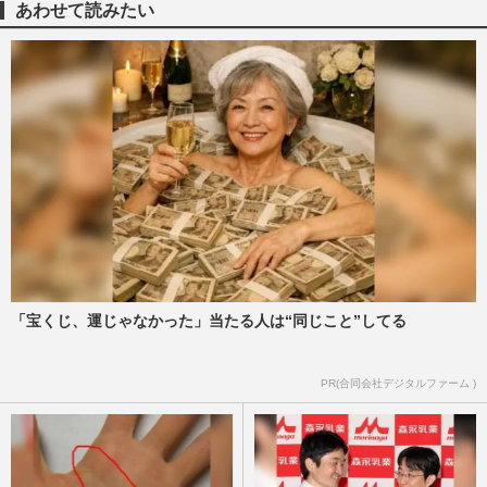
あわせて読みたい
【横山裕】ドッキリGPで骨折！ 番組に批
判殺到、危険性指摘の“前科”
週刊女性2026年1月6日・13日号
2025/12/23
出川哲朗はクマとキス、藤原喜明は檻の中
で生身バトル…“今じゃ絶対放送禁止”の対
クマTV番組エピソード
週刊女性PRIME
2025/11/23
出川哲朗、頸椎症性神経根症を告白に「着
るだけで…」謳い文句の医療機器『リライ
ブシャツα』CMが見ていら…
「宝くじ、運じゃなかった」当たる人は“同じこと”してる
週刊女性2025年8月12日号
2025/8/1
PR(合同会社デジタルファーム )