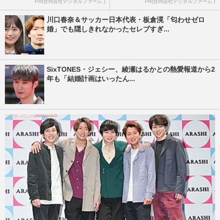
PR(合同会社デジタルファーム )
PR(合同会社デジタルファーム )
川口春奈＆サッカー日本代表・板倉滉「匂わせゼロ
婚」でも隠しきれなかったセレブすぎ...
SixTONES・ジェシー、綾瀬はるかとの熱愛報道から2
年も「結婚計画はいったん...