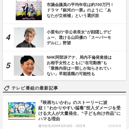
市議会議員の平均年収は約700万円！
ドラマ『銀河の一票』のように「あ
なたが立候補」という選択肢
小栗旬の“非公表長女”が顔隠しデビ
ュー、透ける山田優の「スーパーモ
デルに」野望
NHK阿部渉アナ、局内不倫発覚後は
お相手女性とともに“在宅勤務”も
「業務内容は一部しか知らされてい
ない」早期退職の可能性も
テレビ番組の最新記事
『映画ちいかわ』のストーリーに波
紋！“わかりやすい猛毒”投入ダメージを受
ける大人が大量発生、“子ども向け作品”に
ハマる理由
週刊女性2026年8月18日・25日号
2026/8/8