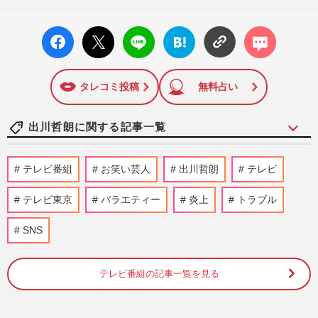
facebo
X ポス
LINE
はてな
コメン
ok い
ト
ブック
ト
いね
マーク
に追加
タレコミ投稿
無料占い
出川哲朗に関する記事一覧
和田アキ子、『アッコにおまかせ!』最終
テレビ番組
お笑い芸人
出川哲朗
テレビ
回まで貫いた“昭和ノリ”と物議醸した過去
の“暴力映像”
テレビ東京
バラエティー
炎上
トラブル
週刊女性PRIME
2026/3/30
SNS
河合郁人、テレ朝『炎のチャレンジャー』
かくれんぼ企画で隠れた人の場所を暴露す
る“裏切り行為”に菊池風…
テレビ番組の記事一覧を見る
週刊女性PRIME
2026/1/13