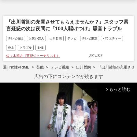
『出川哲朗の充電させてもらえませんか？』スタッフ暴
言疑惑の次は夜間に「100人駆けつけ」騒音トラブル
テレビ番組
お笑い芸人
出川哲朗
テレビ
テレビ東京
バラエティー
炎上
トラブル
SNS
佐々木博之（芸能ジャーナリスト）
2024/5/8
週刊女性PRIME
芸能
テレビ番組
出川哲朗
『出川哲朗の充電させ
広告の下にコンテンツが続きます
もっと読む
arrow_forward_ios