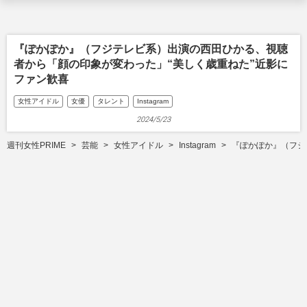
『ぽかぽか』（フジテレビ系）出演の西田ひかる、視聴
者から「顔の印象が変わった」“美しく歳重ねた”近影に
ファン歓喜
女性アイドル
女優
タレント
Instagram
2024/5/23
週刊女性PRIME
芸能
女性アイドル
Instagram
『ぽかぽか』（フジ