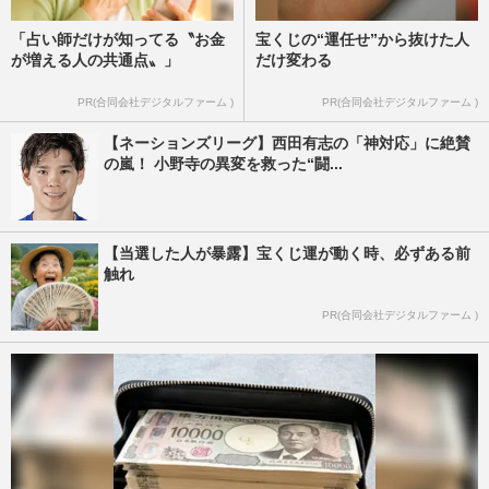
「占い師だけが知ってる〝お金
宝くじの“運任せ”から抜けた人
が増える人の共通点〟」
だけ変わる
PR(合同会社デジタルファーム )
PR(合同会社デジタルファーム )
【ネーションズリーグ】西田有志の「神対応」に絶賛
の嵐！ 小野寺の異変を救った“闘...
【当選した人が暴露】宝くじ運が動く時、必ずある前
触れ
PR(合同会社デジタルファーム )