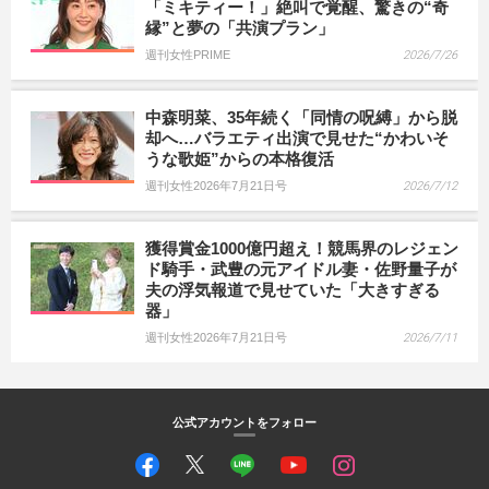
「ミキティー！」絶叫で覚醒、驚きの“奇
縁”と夢の「共演プラン」
週刊女性PRIME
2026/7/26
中森明菜、35年続く「同情の呪縛」から脱
却へ…バラエティ出演で見せた“かわいそ
うな歌姫”からの本格復活
週刊女性2026年7月21日号
2026/7/12
獲得賞金1000億円超え！競馬界のレジェン
ド騎手・武豊の元アイドル妻・佐野量子が
夫の浮気報道で見せていた「大きすぎる
器」
週刊女性2026年7月21日号
2026/7/11
公式アカウントをフォロー