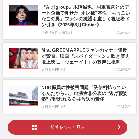
『Aぇ!group』末澤誠也、村重杏奈とのデ
ート企画で見せた“オレ様”本性「ちっこい
なこの男」ファンの擁護も虚しく視聴者ド
ン引き《2026年8月Choice》
『週刊女性』編集部
2026/8/7
Mrs. GREEN APPLEファンのマナー違反
が賛否、映画『スパイダーマン』吹き替え
版上映に「ウェーイ！」の歓声に批判
週刊女性PRIME
2026/8/7
NHK職員の性被害問題「受信料払ってい
るんだから…」出演者非公表の“逃げ腰姿
勢”で問われる公共放送の責任
週刊女性PRIME
2026/8/7
新着をもっと見る