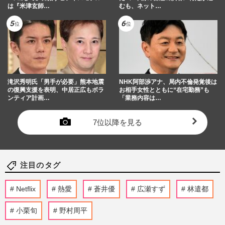
は『米津玄師…
むも、ネット…
滝沢秀明氏「男手が必要」熊本地震
NHK阿部渉アナ、局内不倫発覚後は
の復興支援を表明、中居正広もボラ
お相手女性とともに“在宅勤務”も
ンティア計画…
「業務内容は…
7位以降を見る
注目のタグ
Netflix
熱愛
蒼井優
広瀬すず
林遣都
小栗旬
野村周平