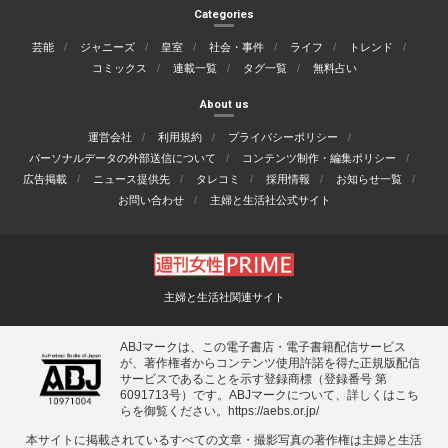
Categories
芸能
ジャニーズ
皇室
社会・事件
ライフ
トレンド
コミックス
連載一覧
タグ一覧
無料占い
About us
運営会社
利用規約
プライバシーポリシー
パーソナルデータの外部送信について
コンテンツ制作・編集ポリシー
広告掲載
ニュース提供先
タレコミ
採用情報
お知らせ一覧
お問い合わせ
主婦と生活社公式サイト
主婦と生活社関連サイト
ABJマークは、この電子書店・電子書籍配信サービス
が、著作権者からコンテンツ使用許諾を得た正規版配信
サービスであることを示す登録商標（登録番号 第
6091713号）です。ABJマークについて、詳しくはこち
らを御覧ください。
https://aebs.or.jp/
本サイトに掲載されているすべての⽂章・撮影写真の著作権は主婦と⽣活