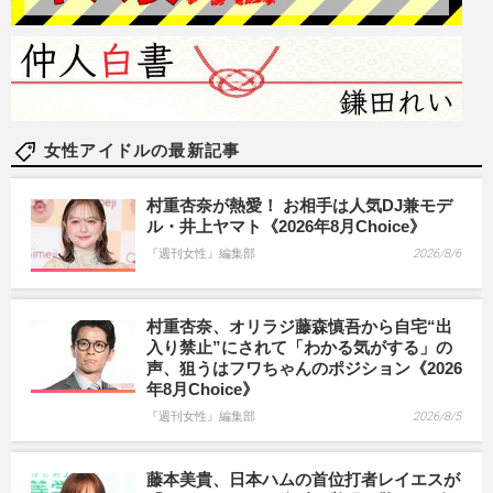
女性アイドルの最新記事
村重杏奈が熱愛！ お相手は人気DJ兼モデ
ル・井上ヤマト《2026年8月Choice》
『週刊女性』編集部
2026/8/6
村重杏奈、オリラジ藤森慎吾から自宅“出
入り禁止”にされて「わかる気がする」の
声、狙うはフワちゃんのポジション《2026
年8月Choice》
『週刊女性』編集部
2026/8/5
藤本美貴、日本ハムの首位打者レイエスが