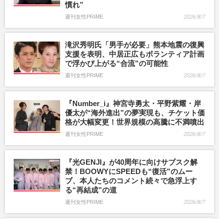
慣れ”
週刊女性PRIME
2026/8/7
滝沢秀明氏「男手が必要」熊本地震の復興
支援を表明、中居正広もボランティア計画
で浮かび上がる“合流”の可能性
週刊女性PRIME
2026/8/7
『Number_i』神宮寺勇太・平野紫耀・岸
優太が“海外進出”の夢実現も、チケット価
格が大幅変更！世界規模の高騰に不満噴出
週刊女性PRIME
2026/8/7
『光GENJI』が40周年に向けサブスク解
禁！BOOWYにSPEEDも“復活”のムー
ブ、本人たちのコメント続々で急浮上す
る“再結成”の道
週刊女性PRIME
2026/8/7