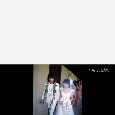
もっと読む
arrow_forward_ios