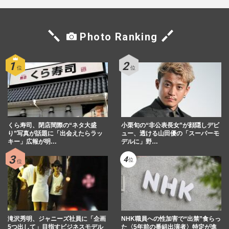
Photo Ranking
くら寿司、閉店間際の“ネタ大盛
小栗旬の“非公表長女”が顔隠しデビ
り”写真が話題に「出会えたらラッ
ュー、透ける山田優の「スーパーモ
キー」広報が明…
デルに」野…
滝沢秀明、ジャニーズ社員に「企画
NHK職員への性加害で“出禁”食らっ
5つ出して」目指すビジネスモデル
た〈5年前の番組出演者〉特定が進