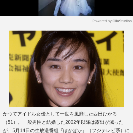
Powered by 
GliaStudios
M
u
t
e
かつてアイドル女優として一世を風靡した西田ひかる
（51）。一般男性と結婚した2002年以降は露出が減った
が、5月14日の生放送番組『ぽかぽか』（フジテレビ系）に