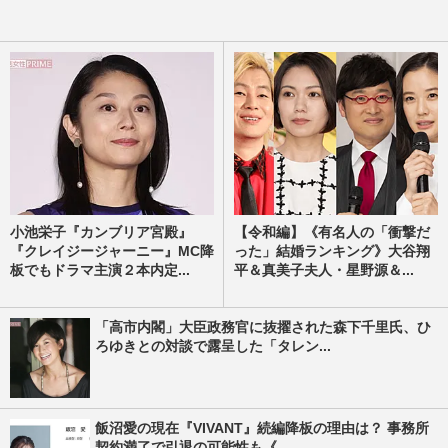
小池栄子『カンブリア宮殿』
【令和編】《有名人の「衝撃だ
『クレイジージャーニー』MC降
った」結婚ランキング》大谷翔
板でもドラマ主演２本内定...
平＆真美子夫人・星野源＆...
「高市内閣」大臣政務官に抜擢された森下千里氏、ひ
ろゆきとの対談で露呈した「タレン...
飯沼愛の現在『VIVANT』続編降板の理由は？ 事務所
契約満了で引退の可能性も《...