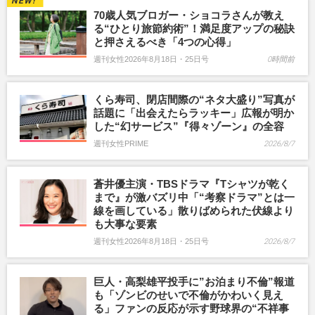
70歳人気ブロガー・ショコラさんが教え
る“ひとり旅節約術”！満足度アップの秘訣
と押さえるべき「4つの心得」
週刊女性2026年8月18日・25日号
0時間前
くら寿司、閉店間際の“ネタ大盛り”写真が
話題に「出会えたらラッキー」広報が明か
した“幻サービス”『得々ゾーン』の全容
週刊女性PRIME
2026/8/7
蒼井優主演・TBSドラマ『Tシャツが乾く
まで』が激バズリ中「“考察ドラマ”とは一
線を画している」散りばめられた伏線より
も大事な要素
週刊女性2026年8月18日・25日号
2026/8/7
巨人・高梨雄平投手に”お泊まり不倫”報道
も「ゾンビのせいで不倫がかわいく見え
る」ファンの反応が示す野球界の“不祥事