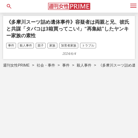
open
《多摩川スーツ詰め遺体事件》容疑者は両親と兄、彼氏
と共謀「タバコは3箱買ってこい!」“再集結”したヤンキ
ー家族の素性
事件
殺人事件
親子
家族
加害者家族
トラブル
2024/6/4
週刊女性PRIME
社会・事件
事件
殺人事件
《多摩川スーツ詰め遺体