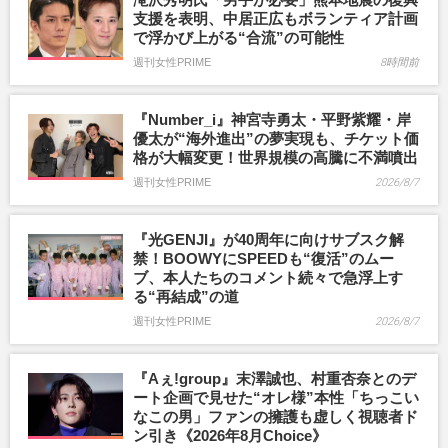
支援を表明、中居正広もボランティア計画
で浮かび上がる“合流”の可能性
週刊女性PRIME
8時間前
『Number_i』神宮寺勇太・平野紫耀・岸
優太が“海外進出”の夢実現も、チケット価
格が大幅変更！世界規模の高騰に不満噴出
週刊女性PRIME
2026/8/7
『光GENJI』が40周年に向けサブスク解
禁！BOOWYにSPEEDも“復活”のムー
ブ、本人たちのコメント続々で急浮上す
る“再結成”の道
週刊女性PRIME
2026/8/7
『Aぇ!group』末澤誠也、村重杏奈とのデ
ート企画で見せた“オレ様”本性「ちっこい
なこの男」ファンの擁護も虚しく視聴者ド
ン引き《2026年8月Choice》