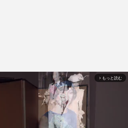
もっと読む
arrow_forward_ios