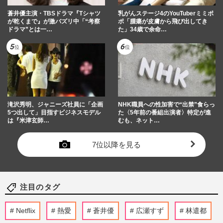
蒼井優主演・TBSドラマ『Tシャツ
乳がんステージ4のYouTuberミミポ
が乾くまで』が激バズリ中「“考察
ポ「腫瘍が皮膚から飛び出してき
ドラマ”とは一…
た」34歳で余命…
滝沢秀明、ジャニーズ社員に「企画
NHK職員への性加害で“出禁”食らっ
5つ出して」目指すビジネスモデル
た〈5年前の番組出演者〉特定が進
は『米津玄師…
むも、ネット…
7位以降を見る
注目のタグ
Netflix
熱愛
蒼井優
広瀬すず
林遣都