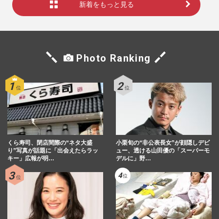
新着をもっと見る
Photo Ranking
くら寿司、閉店間際の“ネタ大盛
小栗旬の“非公表長女”が顔隠しデビ
り”写真が話題に「出会えたらラッ
ュー、透ける山田優の「スーパーモ
キー」広報が明…
デルに」野…