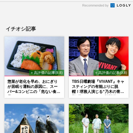
Recommended by
イチオシ記事
⭐ 高評価の記事(8.8)
⭐ 高評価の記事(9.8)
惣菜が老化を早め、おにぎり
TBS日曜劇場『VIVANT』キャ
が居眠り運転の原因に、スー
スティングの有能ぶりに脱
パー&コンビニの「危ない食
帽！堺雅人演じる“乃木の青年
品」
期”役は、そっくり説根強い
Mr.Children桜井和寿のバンド
マン長男・櫻井海音だった