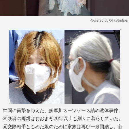
Powered by 
GliaStudios
M
u
t
e
世間に衝撃を与えた、多摩川スーツケース詰め遺体事件。
容疑者の両親はおおよそ20年以上も別々に暮らしていた。
元交際相手ともめた娘のために家族は再び一致団結し、新