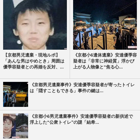
【京都男児遺棄・現地ルポ】
《京都小6遺体遺棄》安達優季容
「あんな男はやめとき」周囲は
疑者は「非常に神経質」浮かび
優季容疑者との再婚を反対、...
上がる人物像と“焦る心...
《京都男児遺棄事件》安達優季容疑者が寄ったトイレ
は「隠すこともできる」事件の鍵は...
《京都小6男児遺棄事件》安達優季容疑者の新供述で
浮上した“公衆トイレ”の謎「結希...