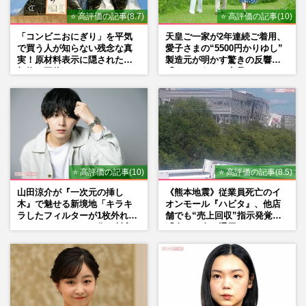
⭐ 高評価の記事(8.7)
⭐ 高評価の記事(10)
「コンビニおにぎり」を平気
天皇ご一家が2年連続ご着用、
で買う人が知らない残念な真
愛子さまの“5500円かりゆし”
実！原材料表示に隠された添
製造元が明かす驚きの反響
加物の正体
「まさかうちの商品とは…」
⭐ 高評価の記事(10)
⭐ 高評価の記事(8.5)
山田涼介が『一次元の挿し
《熊本地震》従業員死亡のイ
木』で魅せる新境地「キラキ
オンモール『ハビタ』、他店
ラしたフィルターが1枚外れて
舗でも“売上回収”指示発覚で
くれたら」アイドル像を封印
「命より金」通用しなくなっ
した覚悟
た言い訳