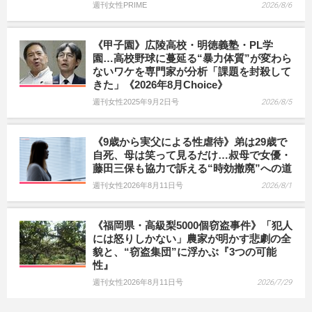
週刊女性PRIME
2026/8/6
《甲子園》広陵高校・明徳義塾・PL学
園…高校野球に蔓延る“暴力体質”が変わら
ないワケを専門家が分析「課題を封殺して
きた」《2026年8月Choice》
週刊女性2025年9月2日号
2026/8/5
《9歳から実父による性虐待》弟は29歳で
自死、母は笑って見るだけ…叔母で女優・
藤田三保も協力で訴える“時効撤廃”への道
週刊女性2026年8月11日号
2026/8/1
《福岡県・高級梨5000個窃盗事件》「犯人
には怒りしかない」農家が明かす悲劇の全
貌と、“窃盗集団”に浮かぶ『3つの可能
性』
週刊女性2026年8月11日号
2026/7/29