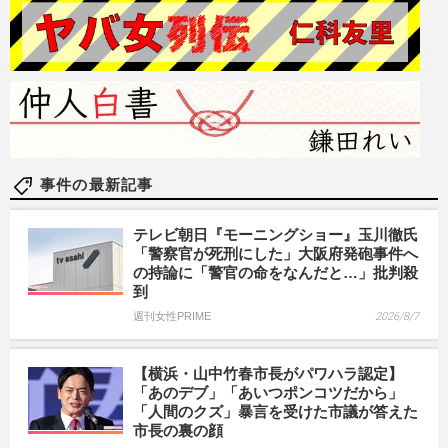
事件の最新記事
テレビ朝日『モーニングショー』玉川徹氏
「警察官が死刑にした」大阪府発砲事件へ
の持論に「警官の命をなんだと…」批判殺
到
週刊女性PRIME
2026/8/7
【横浜・山中竹春市長がパワハラ認定】
「あのデブ」「あいつポンコツだから」
「人間のクズ」暴言を受けた市議が答えた
市長の裏の顔