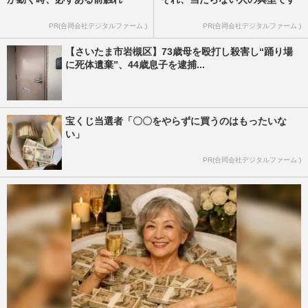
PR(合同会社デジタルファーム )
PR(合同会社デジタルファーム )
【さいたま市岩槻区】73歳母を殴打し殺害し“踊り場
に死体遺棄”、44歳息子を逮捕...
宝くじ当選者「〇〇をやらずに買うのはもったいな
い」
PR(合同会社デジタルファーム )