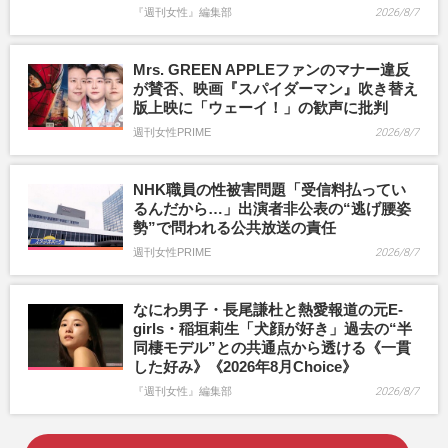
『週刊女性』編集部
2026/8/7
Mrs. GREEN APPLEファンのマナー違反
が賛否、映画『スパイダーマン』吹き替え
版上映に「ウェーイ！」の歓声に批判
週刊女性PRIME
2026/8/7
NHK職員の性被害問題「受信料払ってい
るんだから…」出演者非公表の“逃げ腰姿
勢”で問われる公共放送の責任
週刊女性PRIME
2026/8/7
なにわ男子・長尾謙杜と熱愛報道の元E-
girls・稲垣莉生「犬顔が好き」過去の“半
同棲モデル”との共通点から透ける《一貫
した好み》《2026年8月Choice》
『週刊女性』編集部
2026/8/7