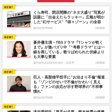
くら寿司、閉店間際の“ネタ大盛り”写真が
話題に「出会えたらラッキー」広報が明か
した“幻サービス”『得々ゾーン』の全容
週刊女性PRIME
5時間前
蒼井優主演・TBSドラマ『Tシャツが乾く
まで』が激バズリ中「“考察ドラマ”とは一
線を画している」散りばめられた伏線より
も大事な要素
週刊女性2026年8月18日・25日号
6時間前
巨人・高梨雄平投手に”お泊まり不倫”報道
も「ゾンビのせいで不倫がかわいく見え
る」ファンの反応が示す野球界の“不祥事
慣れ”
週刊女性PRIME
8時間前
滝沢秀明氏「男手が必要」熊本地震の復興