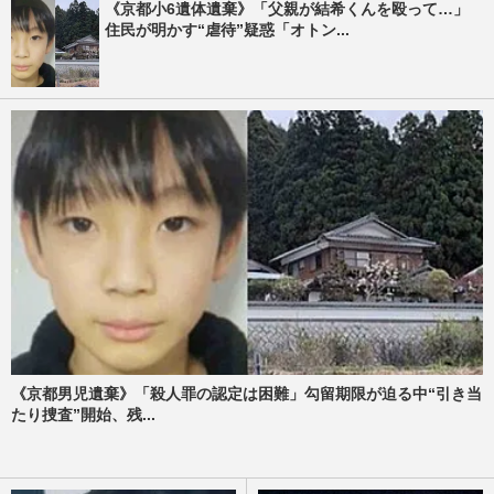
《京都小6遺体遺棄》「父親が結希くんを殴って…」
住民が明かす“虐待”疑惑「オトン...
《京都男児遺棄》「殺人罪の認定は困難」勾留期限が迫る中“引き当
たり捜査”開始、残...