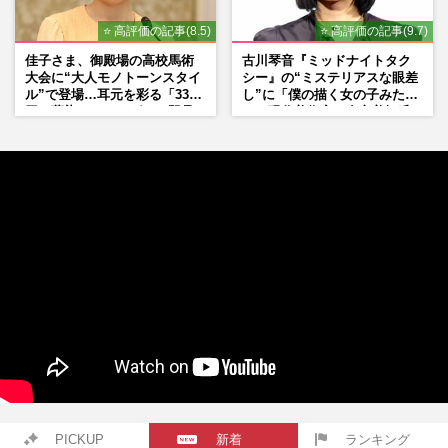
⭐ 高評価の記事(8.5)
⭐ 高評価の記事(9.7)
佳子さま、御殿場の高校馬術
古川琴音『ミッドナイトタク
大会に“大人モノトーンスタイ
シー』の“ミステリアスな眼差
ル”で登場…耳元を彩る「3300
し”に「僕の描く女の子みた
円の藍染イヤリング」は即品
い」現代美術家・奈良美智氏
薄に
もSNSで“公認”
PICKUP
新着
ランキング