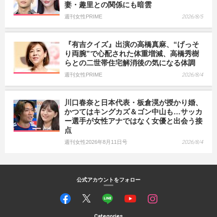
妻・趣里との関係にも暗雲
週刊女性PRIME
2026/8/5
『有吉クイズ』出演の高橋真麻、“げっそ
り両腕”で心配された体重増減、高橋秀樹
らとの二世帯住宅解消後の気になる体調
週刊女性PRIME
2026/8/4
川口春奈と日本代表・板倉滉が授かり婚、
かつてはキングカズ＆ゴン中山も…サッカ
ー選手が女性アナではなく女優と出会う接
点
週刊女性2026年8月11日号
2026/8/4
公式アカウントをフォロー
Categories