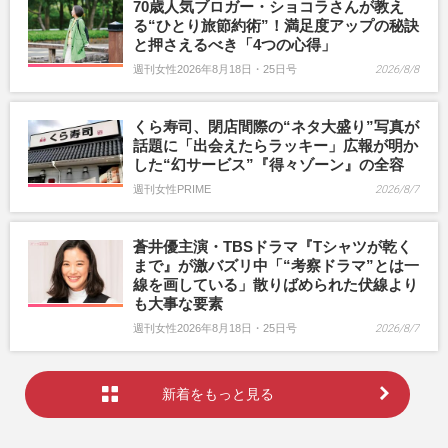
70歳人気ブロガー・ショコラさんが教え
る“ひとり旅節約術”！満足度アップの秘訣
と押さえるべき「4つの心得」
週刊女性2026年8月18日・25日号
2026/8/8
くら寿司、閉店間際の“ネタ大盛り”写真が
話題に「出会えたらラッキー」広報が明か
した“幻サービス”『得々ゾーン』の全容
週刊女性PRIME
2026/8/7
蒼井優主演・TBSドラマ『Tシャツが乾く
まで』が激バズリ中「“考察ドラマ”とは一
線を画している」散りばめられた伏線より
も大事な要素
週刊女性2026年8月18日・25日号
2026/8/7
新着をもっと見る