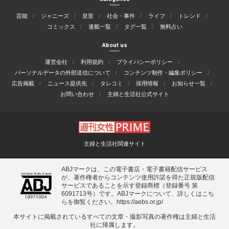
芸能
ジャニーズ
皇室
社会・事件
ライフ
トレンド
コミックス
連載一覧
タグ一覧
無料占い
About us
運営会社
利用規約
プライバシーポリシー
パーソナルデータの外部送信について
コンテンツ制作・編集ポリシー
広告掲載
ニュース提供先
タレコミ
採用情報
お知らせ一覧
お問い合わせ
主婦と生活社公式サイト
主婦と生活社関連サイト
ABJマークは、この電子書店・電子書籍配信サービス
が、著作権者からコンテンツ使用許諾を得た正規版配信
サービスであることを示す登録商標（登録番号 第
6091713号）です。ABJマークについて、詳しくはこち
らを御覧ください。
https://aebs.or.jp/
本サイトに掲載されているすべての⽂章・撮影写真の著作権は主婦と⽣活
社に帰属します。