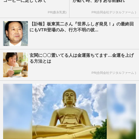
コーヒーに足してみて
が動く時、必ずある前触れ
PR(森永乳業)
PR(合同会社デジタルファーム )
【訃報】板東英二さん『世界ふしぎ発見！』の最終回
にもVTR登場のみ、行方不明の彼...
玄関に〇〇置いてる人は金運落ちてます…金運を上げ
る方法とは
PR(合同会社デジタルファーム )