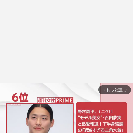
もっと読む
arrow_forward_ios