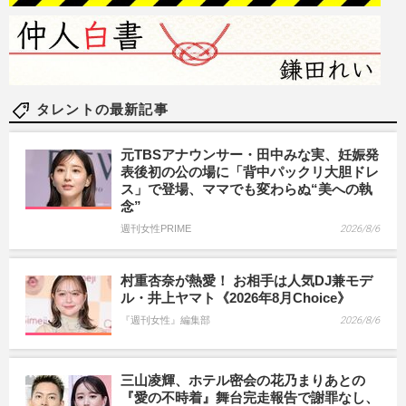
タレントの最新記事
元TBSアナウンサー・田中みな実、妊娠発
表後初の公の場に「背中パックリ大胆ドレ
ス」で登場、ママでも変わらぬ“美への執
念”
週刊女性PRIME
2026/8/6
村重杏奈が熱愛！ お相手は人気DJ兼モデ
ル・井上ヤマト《2026年8月Choice》
『週刊女性』編集部
2026/8/6
三山凌輝、ホテル密会の花乃まりあとの
『愛の不時着』舞台完走報告で謝罪なし、