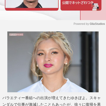
Powered by 
GliaStudios
M
u
t
e
バラエティー番組への出演が増えてきたゆきぽよ。スキャ
ンダルで仕事が激減したこともあったが、徐々に復帰を果