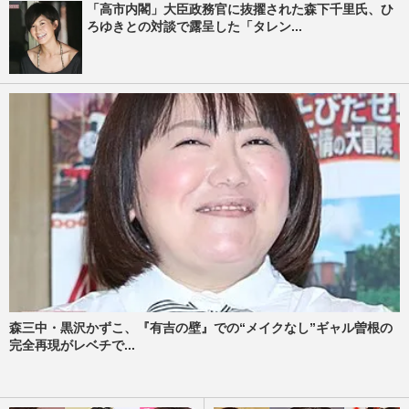
「高市内閣」大臣政務官に抜擢された森下千里氏、ひ
ろゆきとの対談で露呈した「タレン...
森三中・黒沢かずこ、『有吉の壁』での“メイクなし”ギャル曽根の
完全再現がレベチで...