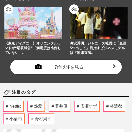
《東京ディズニー》オリエンタルラ
滝沢秀明、ジャニーズ社員に「企画
ンドが“増収報告”「満足度は比例し
5つ出して」目指すビジネスモデル
ていない」…
は『米津玄師…
7位以降を見る
注目のタグ
Netflix
熱愛
蒼井優
広瀬すず
林遣都
小栗旬
野村周平