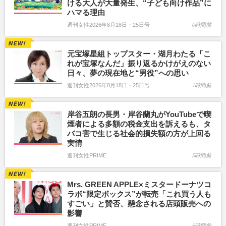
ける大人が大量発生、“子ども向け作品”に
ハマる理由
週刊女性2026年8月18日・25日号
0時間前
元宝塚星組トップスター・湖月わたる「こ
れが宝塚なんだ」振り返るかけがえのない
日々、夢の現在地と“男役”への思い
週刊女性2026年8月18日・25日号
1時間前
岸谷五朗の長男・岸谷蘭丸がYouTubeで喫
煙者による多額の税金支出を訴えるも、タ
バコ害で生じる社会的損失額の方が上回る
実情
週刊女性PRIME
5時間前
Mrs. GREEN APPLE×ミスタードーナツコ
ラボ“限定ボックス”が転売「これ買う人も
すごい」と賛否、懸念される店頭販売への
影響
週刊女性PRIME
6時間前