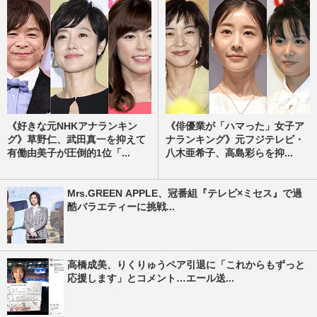
《好きな元NHKアナランキン
《俳優業が「ハマった」女子ア
グ》草野仁、武田真一を抑えて
ナランキング》元フジテレビ・
有働由美子が圧倒的1位「...
八木亜希子、高島彩らを抑...
Mrs.GREEN APPLE、冠番組『テレビ×ミセス』で過
酷バラエティーに挑戦...
高橋成美、りくりゅうペア引退に「これからもずっと
応援します」とコメント…エール送...