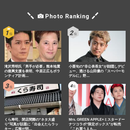
Photo Ranking
滝沢秀明氏「男手が必要」熊本地震
小栗旬の“非公表長女”が顔隠しデビ
の復興支援を表明、中居正広もボラ
ュー、透ける山田優の「スーパーモ
ンティア計画…
デルに」野…
くら寿司、閉店間際の“ネタ大盛
Mrs. GREEN APPLE×ミスタードー
り”写真が話題に「出会えたらラッ
ナツコラボ“限定ボックス”が転売
キー」広報が明…
「これ買う人も…