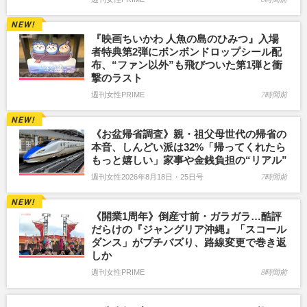
『映画ちいかわ 人魚の島のひみつ』入場
者特典第2弾にボンボンドロップシール配
布、“ファン以外”も飛びついた第1弾と衝
撃のラスト
週刊女性PRIME
7時間前
《お盆帰省調査》親・祖父母世代の帰省の
本音、しんどい派は32%「帰ってくれたら
もっと嬉しい」家事や金銭負担の“リアル”
週刊女性2026年8月18日・25日号
7時間前
《開業1周年》倒産寸前・ガラガラ…酷評
だらけの『ジャングリア沖縄』「スコール
ダンス」がプチバズり、路線変更で巻き返
しか
週刊女性PRIME
8時間前