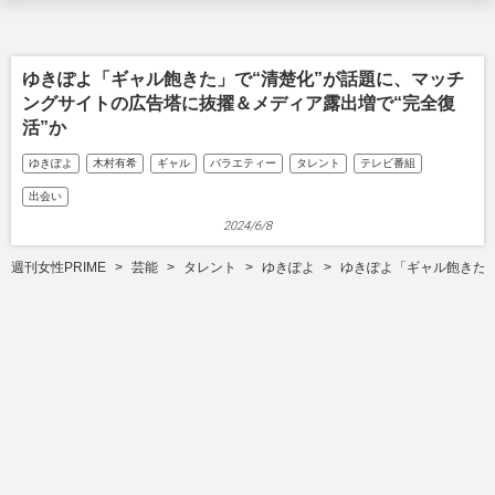
ゆきぽよ「ギャル飽きた」で“清楚化”が話題に、マッチ
ングサイトの広告塔に抜擢＆メディア露出増で“完全復
活”か
ゆきぽよ
木村有希
ギャル
バラエティー
タレント
テレビ番組
出会い
2024/6/8
週刊女性PRIME
芸能
タレント
ゆきぽよ
ゆきぽよ「ギャル飽きた」