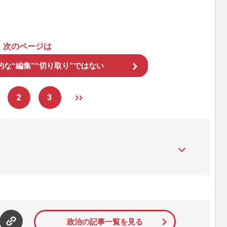
次のページは
な“編集”“切り取り”ではない
2
3
』は、2015年（平成27年）1月に開設された主婦と生活社が運
性PRIME』編集者が担当する連載陣の執筆記事を配信するほ
された記事から、インターネット利用者層にとって特に関心の
て配信しています！
政治の記事一覧を見る