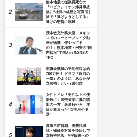
熊本地震で従業員死亡の
『ハビタ』イオン爆発事故
後に“社長の経歴と写真”削
除で「逃げようとしてる」
逃げの態勢に非難
茂木敏充外務大臣、メキシ
コでのコーヒーブレイク動
画が物議「何やってる
の？」熊本地震・円安の“国
内状況”で問われるSNSの
TPO
市議会議員の平均年収は約
700万円！ ドラマ『銀河の
一票』のように「あなたが
立候補」という選択肢
女性トイレ「男性以上の便
器数に」国交省案に批判噴
出の一方「最適解やろ」注
目が集まった“女性用小便
器”
高市早苗首相、消費税減
税・物価高対策を後回しで
支持率急落、V字回復への