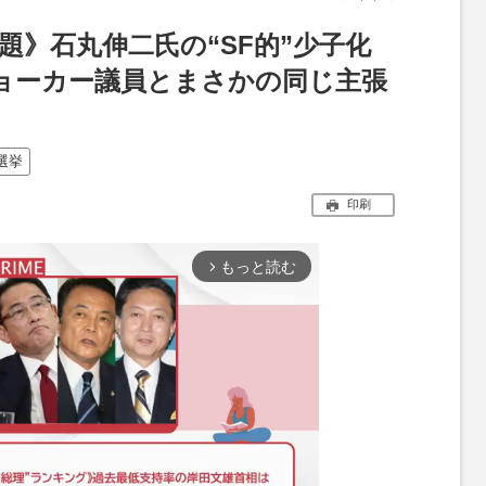
題》石丸伸二氏の“SF的”少子化
ョーカー議員とまさかの同じ主張
選挙
印刷
もっと読む
arrow_forward_ios