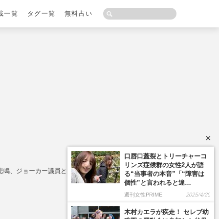
載一覧
タグ一覧
無料占い
×
口唇口蓋裂とトリーチャーコ
リンズ症候群の女性2人が語
ト悲鳴、ジョーカー議員とまさかの同じ主張か
る“当事者の本音”「“障害は
個性”と言われると違…
週刊女性PRIME
2025/4/20
木村カエラが疾走！ セレブ幼