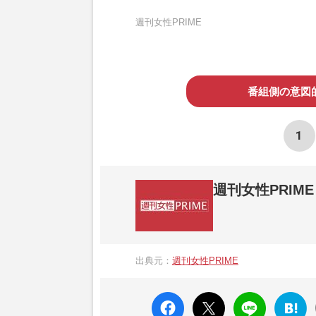
週刊女性PRIME
番組側の意図的
1
週刊女性PRIME
『週刊女性PRIME（シュージョプライム）
営する日本のニュースサイトです。『週刊女
出典元：
週刊女性PRIME
か、女性週刊誌『週刊女性』の誌面に掲載
高い題材の記事を、WEB向けにリライトし
faceboo
X ポス
LINE
はてな
k いい
ト
ブック