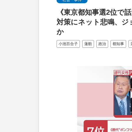
《東京都知事選2位で話
対策にネット悲鳴、ジ
か
小池百合子
蓮舫
政治
都知事