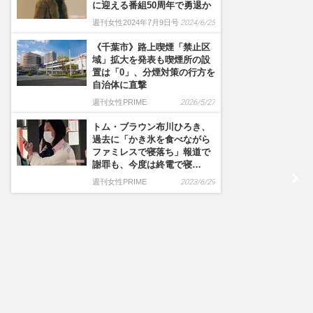
に迎える番組50周年で勇退か
週刊女性2024年7月9日号
2024/6/25
《千葉市》路上喫煙「禁止区
域」拡大を発表も喫煙所の設
置は「0」、分煙対策の行方を
自治体に直撃
週刊女性PRIME
2026/5/27
トム・ブラウン布川ひろき、
過去に「かき氷を食べながら
ファミレスで寝落ち」報道で
謝罪も、今度は終電で寝…
週刊女性PRIME
2023/6/29