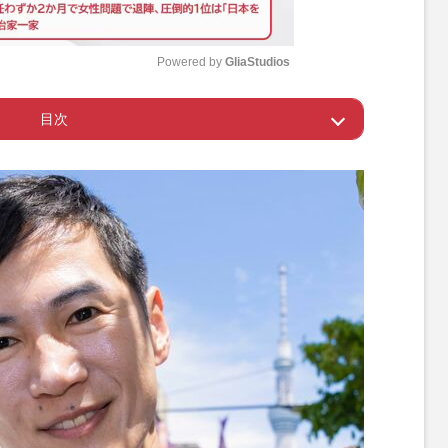
Powered by 
GliaStudios
目次
M
u
すぎる”発言に困惑
t
e
な“編集”“切り取り”ではない