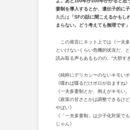
よ。あと100年か200年かかると
妻制を導入するとか、遺伝子的に子
丸氏は
「SFの話に聞こえるかもし
まらない。どう考えても無理です」
この発言にネット上では《一夫多
といけないくらい危機的状況だ、と
読み取る声もあるものの、“大胆す
《純粋にデリカシーのないキモいオ
《喋れば喋るだけボロが出ますね》
《一夫多妻制とか、例えがキモい。
《政策の甘さとかは調整できるけど
やばい》
《「一夫多妻制」は少子化対策でも
じゃん》