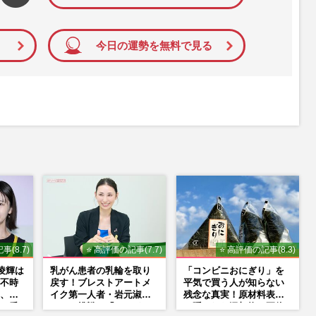
今日の運勢を無料で見る
事(8.7)
⭐ 高評価の記事(7.7)
⭐ 高評価の記事(8.3)
山凌輝は
乳がん患者の乳輪を取り
「コンビニおにぎり」を
不時
戻す！ブレストアートメ
平気で買う人が知らない
、趣
イク第一人者・岩元淑子
残念な真実！原材料表示
』番
さんの挑戦と「ハードル
に隠された添加物の正体