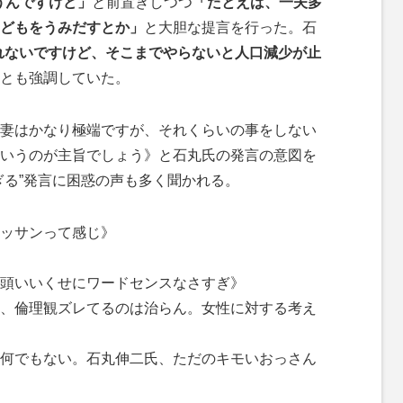
思うんですけど」
と前置きしつつ
「たとえば、一夫多
どもをうみだすとか」
と大胆な提言を行った。石
れないですけど、そこまでやらないと人口減少が止
とも強調していた。
妻はかなり極端ですが、それくらいの事をしない
いうのが主旨でしょう》と石丸氏の発言の意図を
ぎる”発言に困惑の声も多く聞かれる。
ッサンって感じ》
頭いいくせにワードセンスなさすぎ》
、倫理観ズレてるのは治らん。女性に対する考え
何でもない。石丸伸二氏、ただのキモいおっさん