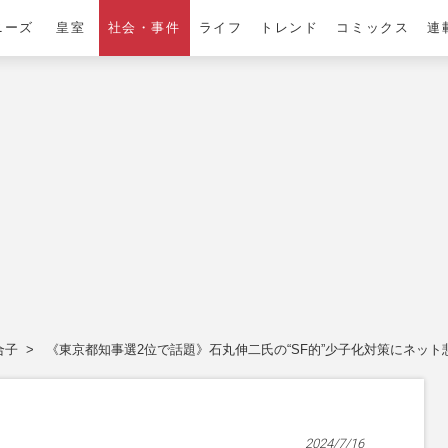
ニーズ
皇室
社会・事件
ライフ
トレンド
コミックス
連
合子
《東京都知事選2位で話題》石丸伸二氏の“SF的”少子化対策にネッ
2024/7/16