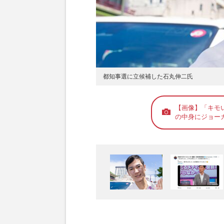
都知事選に立候補した石丸伸二氏
【画像】「キモ
の中身にジョー