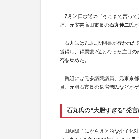
7月14日放送の『そこまで言って
補、元安芸高田市長の
石丸伸二
氏が
石丸氏は7日に投開票が行われた東
獲得し、得票数2位となった注目の
否を集めた。
番組には元参議院議員、元東京都
員、元明石市長の泉房穂氏などがゲ
石丸氏の“大胆すぎる”発言
田嶋陽子氏から具体的な少子化対