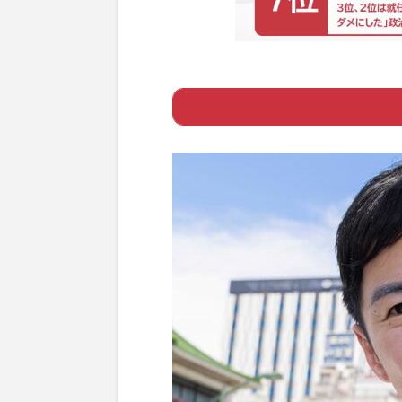
Page 1
ー 石丸氏の“大胆
Page 2
ー 番組側の意図的