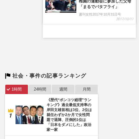
稚園の運動会に参加した父母
「まるでバタフライ」
週刊女性2017年10月31日号
2017/10/17
社会・事件の記事ランキング
1時間
24時間
週間
月間
《歴代“ポンコツ総理”ラン
キング》過去最低支持率の
岸田文雄首相は3位、2位は
就任わずか2か月で女性問
題で退陣、圧倒的1位は
「日本をダメにした」政治
家一家