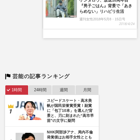
芸能の記事ランキング
1時間
24時間
週間
月間
スピードスケート・高木美
帆が国民栄誉賞受賞！副賞
に「包丁10本」を選んだ背
景と、刃に刻まれた“高市早
苗”の文字に疑問
NHK阿部渉アナ、局内不倫
発覚後はお相手女性ととも