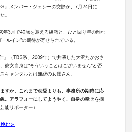
NES』メンバー・ジェシーの交際が、7月24日に
れた。
来年3月で40歳を迎える綾瀬と、ひと回り年の離れ
ゴールイン”の期待が寄せられている。
仁』（TBS系、2009年）で共演した大沢たかおさ
、彼女自身は“そういうことはございません”と否
スキャンダルとは無縁の女優さん。
いますか、これまで恋愛よりも、事務所の期待に応
象。アラフォーにしてようやく、自身の幸せを掴
芸能リポーター）
に挑む＞