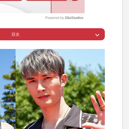
Powered by 
GliaStudios
目次
M
u
て愛してくれる人がいる
t
e