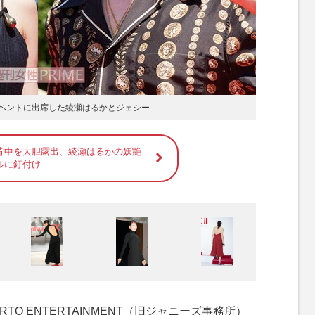
イベントに出席した綾瀬はるかとジェシー
背中を大胆露出、綾瀬はるかの妖艶
ルに釘付け
O ENTERTAINMENT（旧ジャニーズ事務所）