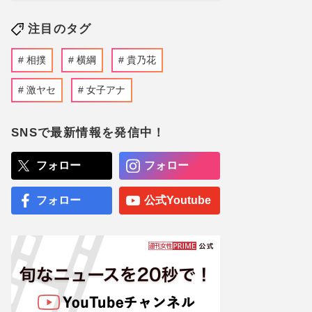
注目のタグ
相撲
横綱
貴乃花
激ヤセ
女子アナ
SNSで最新情報を発信中！
フォロー
フォロー
フォロー
公式Youtube