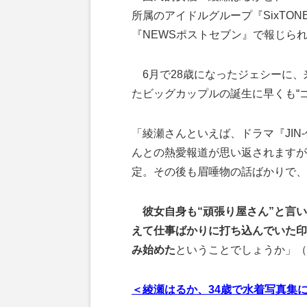
所属のアイドルグループ『SixTO
『NEWSポストセブン』で報じら
6月で28歳になったジェシーに、
たビッグカップルの誕生に早くも“
「綾瀬さんといえば、ドラマ『JIN-
んとの熱愛報道が思い返されますが
定。その後も眉唾物の話ばかりで、
彼女自身も“頑張り屋さん”と言
えて仕事ばかりに打ち込んでいた印
み始めた
ということでしょうか」（
＜綾瀬はるか、34歳で水着写真集