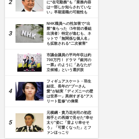
に“在宅勤務”も「業務内容
は一部しか知らされていな
い」早期退職の可能性も
NHK職員への性加害で“出
禁”食らった〈5年前の番組
出演者〉特定が進むも、ネ
ットで「無関係な個人名」
も拡散される“二次被害”
市議会議員の平均年収は約
700万円！ ドラマ『銀河の
一票』のように「あなたが
立候補」という選択肢
フィギュアスケート・羽生
結弦、長年の“プーさん
愛”が結実「ディズニーの壁
は世界一」異例すぎる“アス
リート監修”の偉業
元横綱・貴乃花光司の初恋
相手との再婚で見せた“幸せ
太り”姿に「昔より幸せそ
う」「可愛くなった」とフ
ァンほっこり