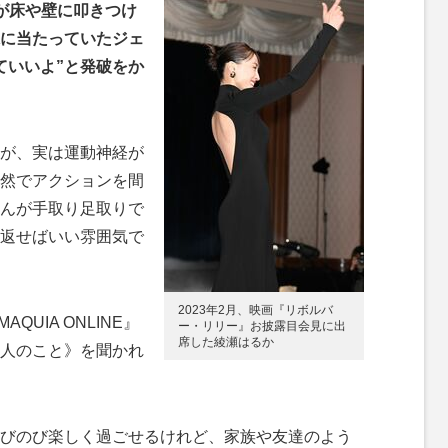
が床や壁に叩きつけ
に当たっていたジェ
ていいよ”と発破をか
が、実は運動神経が
然でアクションを間
んが手取り足取りで
返せばいい雰囲気で
2023年2月、映画『リボルバ
UIA ONLINE』
ー・リリー』お披露目会見に出
席した綾瀬はるか
人のこと》を聞かれ
びのび楽しく過ごせるけれど、家族や友達のよう