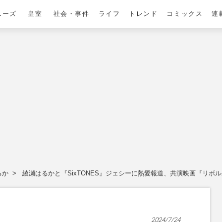
ニーズ
皇室
社会・事件
ライフ
トレンド
コミックス
連
るか
綾瀬はるかと『SixTONES』ジェシーに熱愛報道、共演映画『リボ
2024/7/24