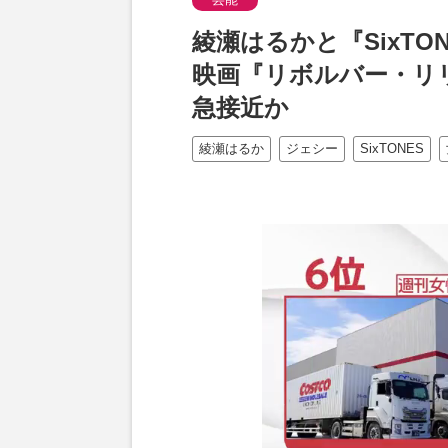
綾瀬はるかと『SixT
映画『リボルバー・リ
急接近か
綾瀬はるか
ジェシー
SixTONES