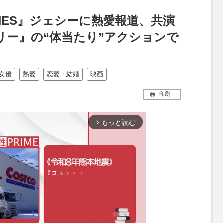
ONES』ジェシーに熱愛報道、共演
リー』の“体当たり”アクションで
女優
熱愛
恋愛・結婚
映画
印刷
もっと読む
arrow_forward_ios