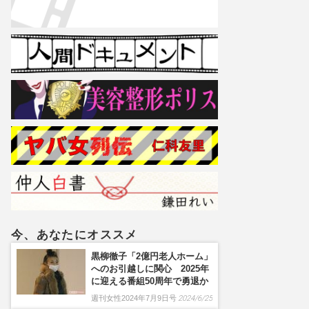
今、あなたにオススメ
黒柳徹子「2億円老人ホーム」
へのお引越しに関心 2025年
に迎える番組50周年で勇退か
週刊女性2024年7月9日号
2024/6/25