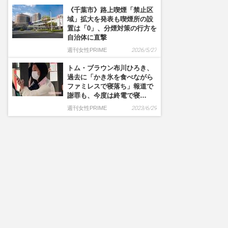
《千葉市》路上喫煙「禁止区
域」拡大を発表も喫煙所の設
置は「0」、分煙対策の行方を
自治体に直撃
週刊女性PRIME
2026/5/27
トム・ブラウン布川ひろき、
過去に「かき氷を食べながら
ファミレスで寝落ち」報道で
謝罪も、今度は終電で寝…
週刊女性PRIME
2023/6/29