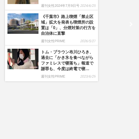
週刊女性2024年7月9日号
2024/6/25
《千葉市》路上喫煙「禁止区
域」拡大を発表も喫煙所の設
置は「0」、分煙対策の行方を
自治体に直撃
週刊女性PRIME
2026/5/27
トム・ブラウン布川ひろき、
過去に「かき氷を食べながら
ファミレスで寝落ち」報道で
謝罪も、今度は終電で寝…
週刊女性PRIME
2023/6/29