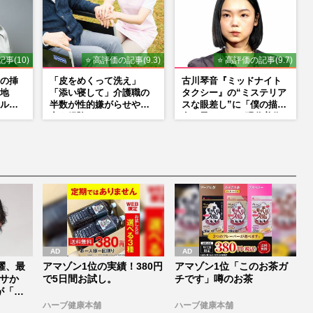
事(10)
⭐ 高評価の記事(9.3)
⭐ 高評価の記事(9.7)
の挿
「皮をめくって洗え」
古川琴音『ミッドナイト
地
「添い寝して」介護職の
タクシー』の“ミステリア
ルタ
半数が性的嫌がらせや暴
スな眼差し”に「僕の描く
たら」
力を経験
女の子みたい」現代美術
た覚
家・奈良美智氏もSNS
で“公認”
紫耀、最
アマゾン1位の実績！380円
アマゾン1位「このお茶ガ
ダサか
で5日間お試し。
チです」噂のお茶
が「本
ハーブ健康本舗
ハーブ健康本舗