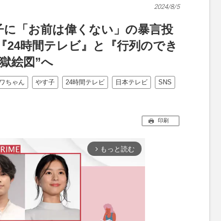
2024/8/5
子に「お前は偉くない」の暴言投
『24時間テレビ』と『行列のでき
獄絵図”へ
ワちゃん
やす子
24時間テレビ
日本テレビ
SNS
印刷
もっと読む
arrow_forward_ios