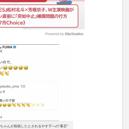
Powered by 
GliaStudios
M
u
t
e
ちゃんが投稿したとされるやす子への“暴言”