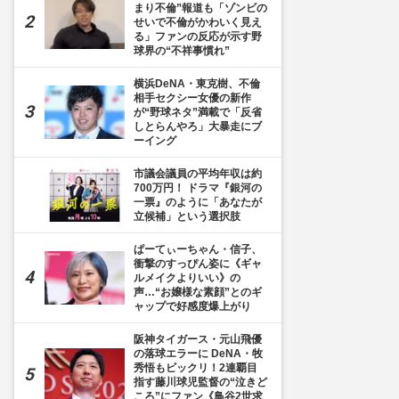
まり不倫”報道も「ゾンビの
せいで不倫がかわいく見え
る」ファンの反応が示す野
球界の“不祥事慣れ”
横浜DeNA・東克樹、不倫
相手セクシー女優の新作
が“野球ネタ”満載で「反省
しとらんやろ」大暴走にブ
ーイング
市議会議員の平均年収は約
700万円！ ドラマ『銀河の
一票』のように「あなたが
立候補」という選択肢
ぱーてぃーちゃん・信子、
衝撃のすっぴん姿に《ギャ
ルメイクよりいい》の
声…“お嬢様な素顔”とのギ
ャップで好感度爆上がり
阪神タイガース・元山飛優
の落球エラーに DeNA・牧
秀悟もビックリ！2連覇目
指す藤川球児監督の“泣きど
ころ”にファン《鳥谷2世求