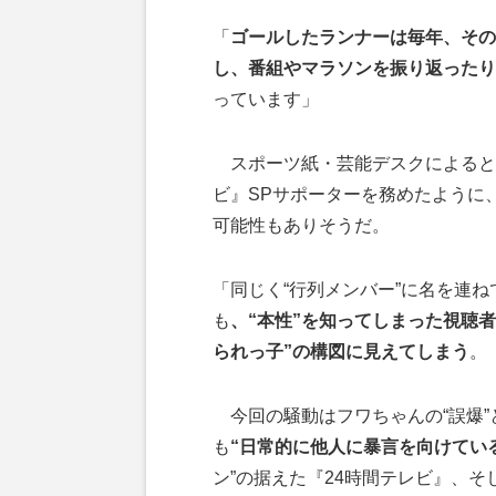
「
ゴールしたランナーは毎年、その
し、番組やマラソンを振り返ったり
っています」
スポーツ紙・芸能デスクによると、
ビ』SPサポーターを務めたように
可能性もありそうだ。
「同じく“行列メンバー”に名を連
も
、“本性”を知ってしまった視聴
られっ子”の構図に見えてしまう
。
今回の騒動はフワちゃんの“誤爆”
も
“日常的に他人に暴言を向けてい
ン”の据えた『24時間テレビ』、