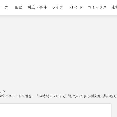
ニーズ
皇室
社会・事件
ライフ
トレンド
コミックス
連
ん
稿にネットドン引き、『24時間テレビ』と『行列のできる相談所』共演なら“