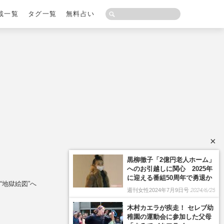
載一覧
タグ一覧
無料占い
×
黒柳徹子「2億円老人ホーム」
へのお引越しに関心 2025年
に迎える番組50周年で勇退か
地獄絵図”へ
週刊女性2024年7月9日号
2024/6/25
木村カエラが疾走！ セレブ幼
稚園の運動会に参加した父母