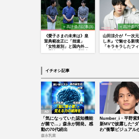
⭐ 高評価の記事(9)
⭐ 高評価の記
《愛子さまの未来は》皇
山田涼介が『一次元
室典範改正に「拙速」
し木』で魅せる新境
「女性差別」と国内外か
「キラキラしたフィ
ら異論…残された「再改
ーが1枚外れてくれ
正」の道
アイドル像を封印し
悟
イチオシ記事
「気になっていた認知機能
Number_i・平野
が菌で…」森永が開発。感
新MVで披露した“
動の70代続出
わ”衝撃ビジュアル
当...
森永乳業