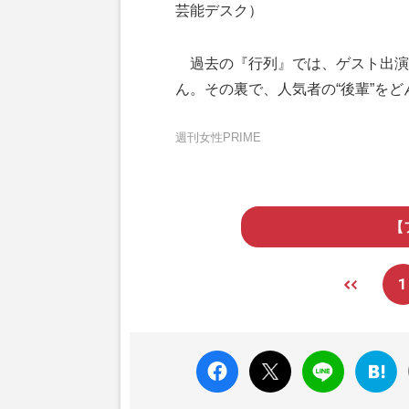
芸能デスク）
過去の『行列』では、ゲスト出演
ん。その裏で、人気者の“後輩”を
週刊女性PRIME
【
1
faceboo
X ポス
LINE
はてな
k いい
ト
ブック
ね
マーク
に追加