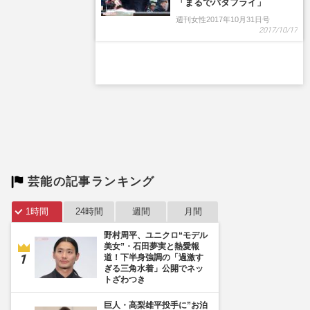
「まるでバタフライ」
週刊女性2017年10月31日号
2017/10/17
芸能の記事ランキング
1時間
24時間
週間
月間
野村周平、ユニクロ“モデル
美女”・石田夢実と熱愛報
道！下半身強調の「過激す
ぎる三角水着」公開でネッ
トざわつき
巨人・高梨雄平投手に”お泊