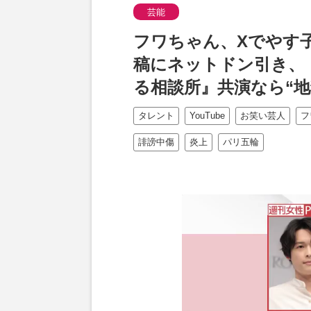
芸能
フワちゃん、Xでやす
稿にネットドン引き、
る相談所』共演なら“地
タレント
YouTube
お笑い芸人
フ
誹謗中傷
炎上
パリ五輪