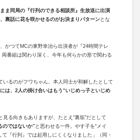
まま同局の『行列のできる相談所』生放送に出演
、裏話に花を咲かせるのがお決まりパターン
とな
かつてMCの東野幸治ら出演者が『24時間テレ
、両番組は関わり深く、今年も何らかの形で関わる
ねているのがフワちゃん。本人同士が和解したとして
者には、2人の掛け合いはもう“いじめっ子といじめ
と見る向きもありますが、たとえ“裏垢”だとして
るのではないか”
と思わせる一件。やす子を“メイ
そして『行列』では起用しにくくなりました」（同・