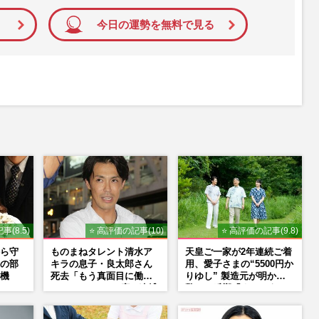
今日の運勢を無料で見る
事(8.5)
⭐ 高評価の記事(10)
⭐ 高評価の記事(9.8)
ら守
ものまねタレント清水ア
天皇ご一家が2年連続ご着
の部
キラの息子・良太郎さん
用、愛子さまの“5500円か
機
死去「もう真面目に働い
りゆし” 製造元が明かす
ているので」、2度の逮捕
驚きの反響「まさかうち
も諦めなかった芸能界“波
の商品とは…」
乱に満ちた37年”