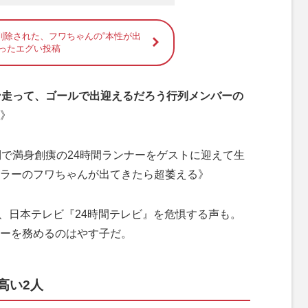
削除された、フワちゃんの“本性が出
がったエグい投稿
ン走って、ゴールで出迎えるだろう行列メンバーの
》
列で満身創痍の24時間ランナーをゲストに迎えて生
ラーのフワちゃんが出てきたら超萎える》
る、日本テレビ『24時間テレビ』を危惧する声も。
ーを務めるのはやす子だ。
高い2人