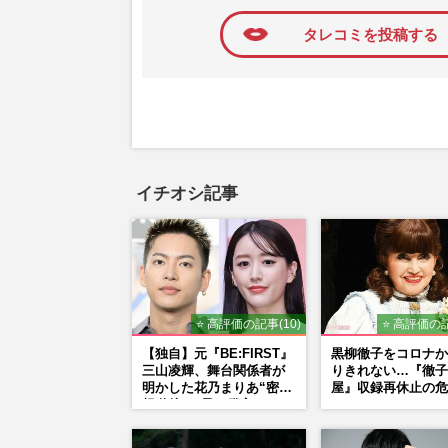
タレコミを投稿する
イチオシ記事
⭐ 高評価の記事(10)
⭐ 高評価の記
【独自】元『BE:FIRST』
黒柳徹子をコロナか
三山凌輝、舞台関係者が
りきれない…『徹子
明かした花乃まりあ“密会
屋』収録再休止の危
報道後”の呆れ発言と、
『愛の不時着』の劇場が
答えた共演舞台の行方