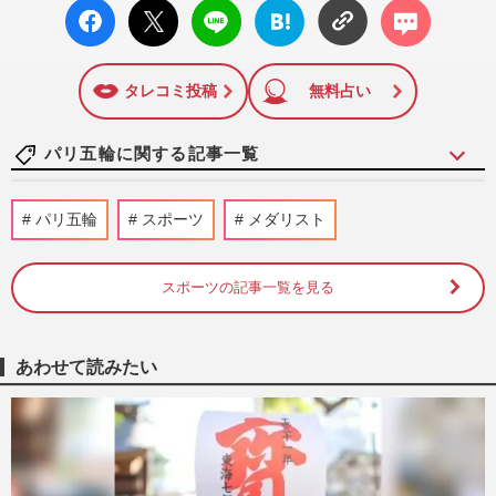
facebo
X ポス
LINE
はてな
コメン
ok い
ト
ブック
ト
いね
マーク
に追加
タレコミ投稿
無料占い
パリ五輪に関する記事一覧
パリ五輪女子ボクシング金メダル「体内に
パリ五輪
スポーツ
メダリスト
睾丸」のイマネ・ヘリフ選手、“性別検査
拒否”で大会を欠場
週刊女性PRIME
2025/6/7
スポーツの記事一覧を見る
パリ五輪辞退の体操女子・宮田笙子選手、
飲酒と喫煙が発覚も涙の再出発と高校時代
あわせて読みたい
からの恩師とロス五輪へ
週刊女性2025年1月21日・28日号
2025/1/13
瀬戸大也の“やらかし”にネット呆れ声！
馬淵優佳との離婚協議報道