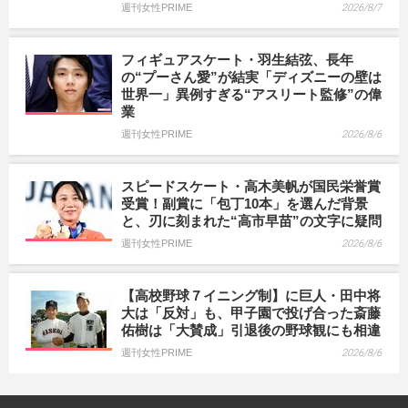
週刊女性PRIME
2026/8/7
フィギュアスケート・羽生結弦、長年
の“プーさん愛”が結実「ディズニーの壁は
世界一」異例すぎる“アスリート監修”の偉
業
週刊女性PRIME
2026/8/6
スピードスケート・高木美帆が国民栄誉賞
受賞！副賞に「包丁10本」を選んだ背景
と、刃に刻まれた“高市早苗”の文字に疑問
週刊女性PRIME
2026/8/6
【高校野球７イニング制】に巨人・田中将
大は「反対」も、甲子園で投げ合った斎藤
佑樹は「大賛成」引退後の野球観にも相違
週刊女性PRIME
2026/8/6