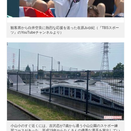
観客席から白井空良に熱烈な応援を送った在原みゆ紀（『TBSスポー
ツ』のYouTubeチャンネルより）
小山小のすぐ近くには、吉沢恋が7歳から通う小山公園のスケボー練
習コースがあった。平成19年からたくさんの優秀な選手を輩出してい