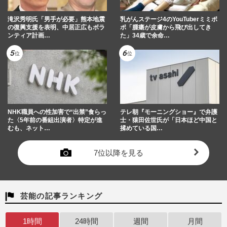
滝沢秀明氏「男手が必要」熊本地震
乳がんステージ4のYouTuberミミポ
の復興支援を表明、中居正広もボラ
ポ「腫瘍が皮膚から飛び出してき
ンティア計画…
た」34歳で余命…
NHK職員への性加害で“出禁”食らっ
テレ朝『モーニングショー』で弁護
た〈5年前の番組出演者〉特定が進
士・猿田佐世氏が「日本ほど中国と
むも、ネット…
揉めている国…
7位以降を見る
芸能の記事ランキング
1時間
24時間
週間
月間