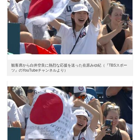
観客席から白井空良に熱烈な応援を送った在原みゆ紀（『TBSスポー
ツ』のYouTubeチャンネルより）