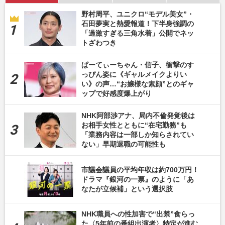
野村周平、ユニクロ“モデル美女”・
石田夢実と熱愛報道！下半身強調の
「過激すぎる三角水着」公開でネッ
トざわつき
ぱーてぃーちゃん・信子、衝撃のす
っぴん姿に《ギャルメイクよりい
い》の声…“お嬢様な素顔”とのギャ
ップで好感度爆上がり
NHK阿部渉アナ、局内不倫発覚後は
お相手女性とともに“在宅勤務”も
「業務内容は一部しか知らされてい
ない」早期退職の可能性も
市議会議員の平均年収は約700万円！
ドラマ『銀河の一票』のように「あ
なたが立候補」という選択肢
NHK職員への性加害で“出禁”食らっ
た〈5年前の番組出演者〉特定が進む