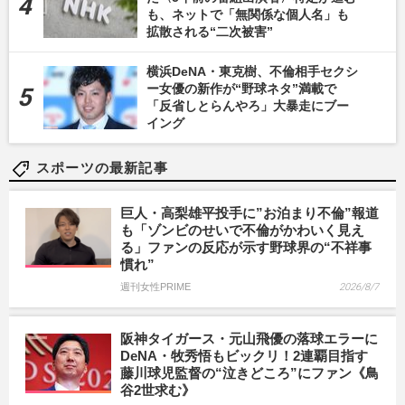
も、ネットで「無関係な個人名」も
拡散される“二次被害”
横浜DeNA・東克樹、不倫相手セクシ
ー女優の新作が“野球ネタ”満載で
「反省しとらんやろ」大暴走にブー
イング
スポーツの最新記事
巨人・高梨雄平投手に”お泊まり不倫”報道
も「ゾンビのせいで不倫がかわいく見え
る」ファンの反応が示す野球界の“不祥事
慣れ”
週刊女性PRIME
2026/8/7
阪神タイガース・元山飛優の落球エラーに
DeNA・牧秀悟もビックリ！2連覇目指す
藤川球児監督の“泣きどころ”にファン《鳥
谷2世求む》