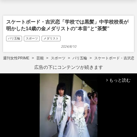
スケートボード・吉沢恋「学校では黒髪」中学校校長が
明かした14歳の金メダリストの“本音”と“茶髪”
パリ五輪
スポーツ
メダリスト
2024/8/10
週刊女性PRIME
芸能
スポーツ
パリ五輪
スケートボード・吉沢恋「
広告の下にコンテンツが続きます
もっと読む
arrow_forward_ios