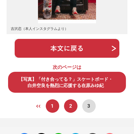
吉沢恋（本人インスタグラムより）
次のページは
【写真】「付き合ってる？」スケートボード・
白井空良を熱烈に応援する在原みゆ紀
1
2
3