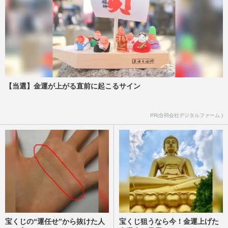
週刊女性PRIME
2024/11/22
パリ五輪女子ボクシング金メダリスト
の“性別”が流出「体内に睾丸が埋もれてい
る」の衝撃に“やっぱり”の…
週刊女性PRIME
2024/11/10
【当選】金運が上がる直前に起こるサイン
『新語・流行語大賞』ノミネートされた
PR(合同会社デジタルファーム )
【令和の米騒動】に、立浪和義氏の登壇を
期待する中日ドラゴンズファ…
週刊女性PRIME
2024/11/6
宝くじの“運任せ”から抜けた人
宝くじ狙うなら今！金運上げた