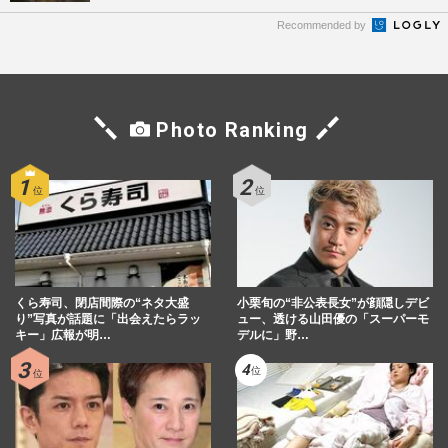
Recommended by
Photo Ranking
くら寿司、閉店間際の“ネタ大盛
小栗旬の“非公表長女”が顔隠しデビ
り”写真が話題に「出会えたらラッ
ュー、透ける山田優の「スーパーモ
キー」広報が明…
デルに」野…