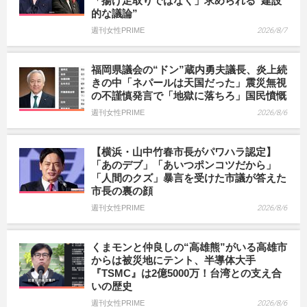
「揚げ足取りではなく」求められる“建設
的な議論”
週刊女性PRIME
2026/8/7
福岡県議会の“ドン”蔵内勇夫議長、炎上続
きの中「ネパールは天国だった」震災無視
の不謹慎発言で「地獄に落ちろ」国民憤慨
週刊女性PRIME
2026/8/6
【横浜・山中竹春市長がパワハラ認定】
「あのデブ」「あいつポンコツだから」
「人間のクズ」暴言を受けた市議が答えた
市長の裏の顔
週刊女性PRIME
2026/8/6
くまモンと仲良しの“高雄熊”がいる高雄市
からは被災地にテント、半導体大手
『TSMC』は2億5000万！台湾との支え合
いの歴史
週刊女性PRIME
2026/8/6