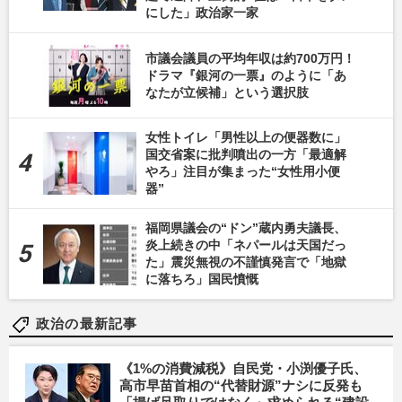
にした」政治家一家
市議会議員の平均年収は約700万円！
ドラマ『銀河の一票』のように「あ
なたが立候補」という選択肢
女性トイレ「男性以上の便器数に」
国交省案に批判噴出の一方「最適解
やろ」注目が集まった“女性用小便
器”
福岡県議会の“ドン”蔵内勇夫議長、
炎上続きの中「ネパールは天国だっ
た」震災無視の不謹慎発言で「地獄
に落ちろ」国民憤慨
政治の最新記事
《1%の消費減税》自民党・小渕優子氏、
高市早苗首相の“代替財源”ナシに反発も