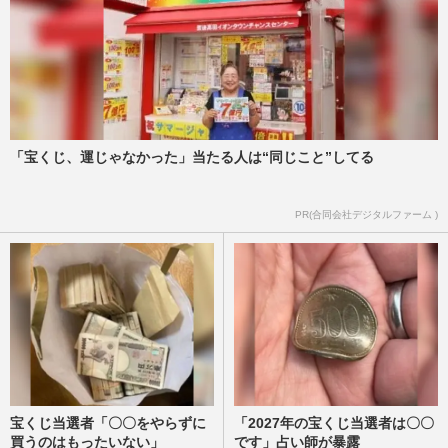
「宝くじ、運じゃなかった」当たる人は“同じこと”してる
PR(合同会社デジタルファーム )
宝くじ当選者「〇〇をやらずに
「2027年の宝くじ当選者は〇〇
買うのはもったいない」
です」占い師が暴露