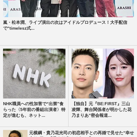
嵐・松本潤、ライブ演出の次はアイドルプロデュース！大手配信
で“timelesz式...
NHK職員への性加害で“出禁”食
【独自】元『BE:FIRST』三山
らった〈5年前の番組出演者〉特
凌輝、舞台関係者が明かした花
定が進むも、ネット...
乃まりあ“密会報道...
元横綱・貴乃花光司の初恋相手との再婚で見せた“幸せ