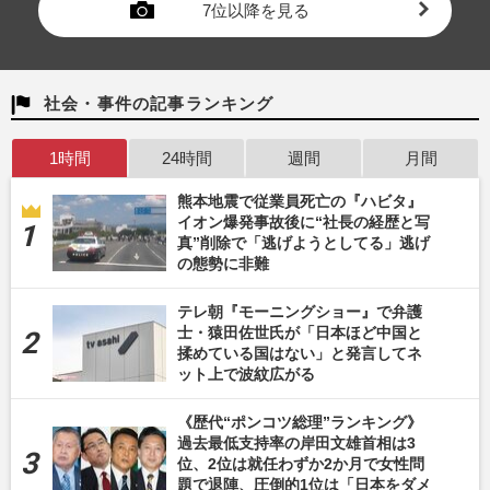
7位以降を見る
社会・事件の記事ランキング
1時間
24時間
週間
月間
熊本地震で従業員死亡の『ハビタ』
イオン爆発事故後に“社長の経歴と写
真”削除で「逃げようとしてる」逃げ
の態勢に非難
テレ朝『モーニングショー』で弁護
士・猿田佐世氏が「日本ほど中国と
揉めている国はない」と発言してネ
ット上で波紋広がる
《歴代“ポンコツ総理”ランキング》
過去最低支持率の岸田文雄首相は3
位、2位は就任わずか2か月で女性問
題で退陣、圧倒的1位は「日本をダメ