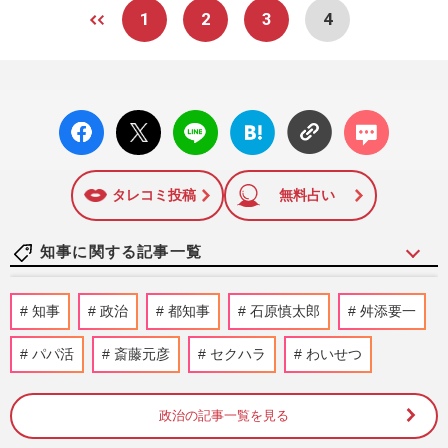
1
2
3
4
facebo
X ポス
LINE
はてな
コメン
ok い
ト
ブック
ト
いね
マーク
に追加
タレコミ投稿
無料占い
知事に関する記事一覧
兵庫県採用6割辞退の非常事態も、斎藤元
知事
政治
都知事
石原慎太郎
舛添要一
彦知事はパワハラ疑惑をよそに“SNS投
稿”に奔走する違和感
パパ活
斎藤元彦
セクハラ
わいせつ
週刊女性PRIME
2026/4/10
政治の記事一覧を見る
東国原英夫氏、宮崎県知事選に再挑戦を表
明するもSNSでは“出戻り出馬”に「まだ未