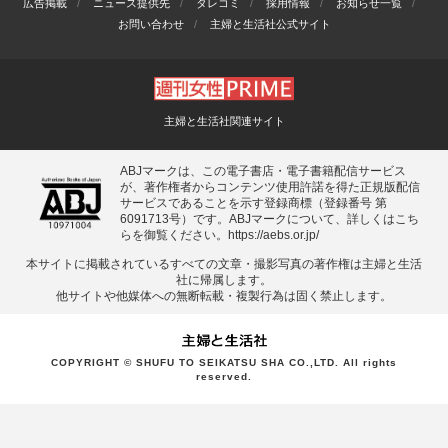
広告掲載
ニュース提供先
タレコミ
採用情報
お知らせ一覧
お問い合わせ
主婦と生活社公式サイト
主婦と生活社関連サイト
ABJマークは、この電子書店・電子書籍配信サービス
が、著作権者からコンテンツ使用許諾を得た正規版配信
サービスであることを示す登録商標（登録番号 第
6091713号）です。ABJマークについて、詳しくはこち
らを御覧ください。
https://aebs.or.jp/
本サイトに掲載されているすべての⽂章・撮影写真の著作権は主婦と⽣活
社に帰属します。
他サイトや他媒体への無断転載・複製⾏為は固く禁⽌します。
COPYRIGHT © SHUFU TO SEIKATSU SHA CO.,LTD. All rights
reserved.