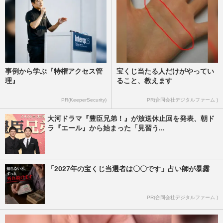
事例から学ぶ『特権アクセス管
宝くじ当たる人だけがやってい
理』
ること、教えます
PR(KeeperSecurity)
PR(合同会社デジタルファーム )
大河ドラマ『豊臣兄弟！』が放送休止回を発表、朝ド
ラ『エール』から始まった「見習う...
「2027年の宝くじ当選者は〇〇です」占い師が暴露
PR(合同会社デジタルファーム )