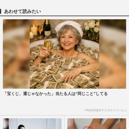
練あったんかい」と厳し…
週刊女性PRIME
2026/3/29
あわせて読みたい
【不登校】群馬発「ユニパス」にゆたぼん
異論！ 知事の提案にネットも波紋
週刊女性PRIME
2026/1/22
《20年で1000通メールの衝撃》前福井県
知事と黒岩神奈川県知事… 専門家が指摘
する「セクハラ」と「不倫」…
週刊女性PRIME
2026/1/11
福井県・杉本達治前知事「キスしちゃう」
「宝くじ、運じゃなかった」当たる人は“同じこと”してる
衝撃セクハラの“揉み消し疑惑”で指摘され
る「恐ろしい組織風土」
PR(合同会社デジタルファーム )
週刊女性PRIME
2026/1/9