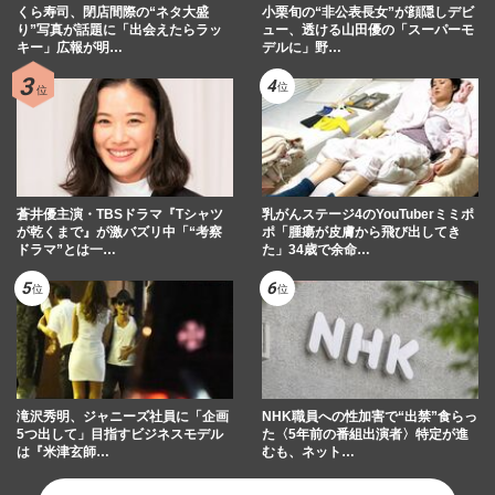
くら寿司、閉店間際の“ネタ大盛
小栗旬の“非公表長女”が顔隠しデビ
り”写真が話題に「出会えたらラッ
ュー、透ける山田優の「スーパーモ
キー」広報が明…
デルに」野…
蒼井優主演・TBSドラマ『Tシャツ
乳がんステージ4のYouTuberミミポ
が乾くまで』が激バズリ中「“考察
ポ「腫瘍が皮膚から飛び出してき
ドラマ”とは一…
た」34歳で余命…
滝沢秀明、ジャニーズ社員に「企画
NHK職員への性加害で“出禁”食らっ
5つ出して」目指すビジネスモデル
た〈5年前の番組出演者〉特定が進
は『米津玄師…
むも、ネット…