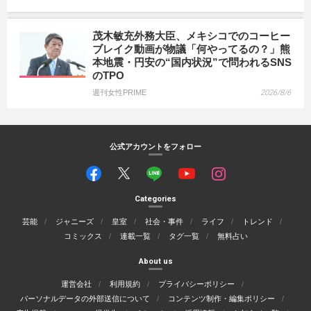
茂木敏充外務大臣、メキシコでのコーヒー
ブレイク動画が物議「何やってるの？」熊
本地震・円安の“国内状況”で問われるSNS
のTPO
週刊女性PRIME
2026/8/6
公式アカウントをフォロー
Categories
芸能
ジャニーズ
皇室
社会・事件
ライフ
トレンド
コミックス
連載一覧
タグ一覧
無料占い
About us
運営会社
利用規約
プライバシーポリシー
パーソナルデータの外部送信について
コンテンツ制作・編集ポリシー