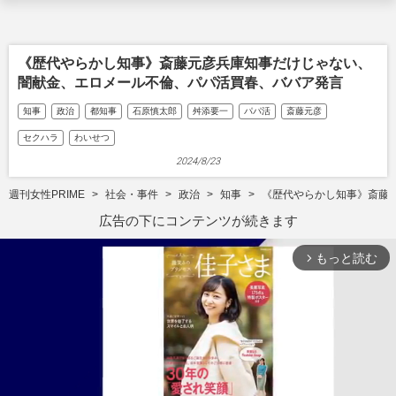
《歴代やらかし知事》斎藤元彦兵庫知事だけじゃない、
闇献金、エロメール不倫、パパ活買春、ババア発言
知事
政治
都知事
石原慎太郎
舛添要一
パパ活
斎藤元彦
セクハラ
わいせつ
2024/8/23
週刊女性PRIME
社会・事件
政治
知事
《歴代やらかし知事》斎藤
広告の下にコンテンツが続きます
もっと読む
arrow_forward_ios