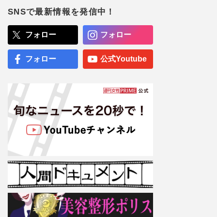
薫る』だけじゃな『マイ・
フィクション』『告白』で
SNSで最新情報を発信中！
怪演！今後はヒール役でも
オファー殺到か
フォロー
フォロー
SixTONES・ジェシー、綾
瀬はるかとの熱愛報道から
2年も「結婚計画はいった
フォロー
公式Youtube
ん白紙」“待たせ続ける”グ
ループ事情
専門医が厳選した「がんに
勝てる10食材」徹底活用マ
ル秘テクニック、1日10点
満点の“早見シート”簡単管
理で手軽にがん予防
【大阪より強引？】横浜
市、’27年花博に合わせ「市
内全域」路上喫煙禁止方針
も、喫煙所整備は“ノープラ
ン”の現状
小栗旬の“非公表長女”が顔
隠しデビュー、透ける山田
優の「スーパーモデルに」
野望