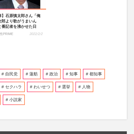
悼】石原慎太郎さん「俺
次郎より歌がうまいん
と番記者を沸かせた日
性PRIME
2022/2/2
自民党
蓮舫
政治
知事
都知事
セクハラ
わいせつ
選挙
人物
小説家