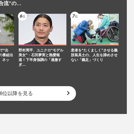
合流”の…
で“出
野村周平、ユニクロ“モデル
患者を“たくましく”させる義
の番組出
美女”・石田夢実と熱愛報
肢装具士の、人生を諦めさせ
、ネッ
道！下半身強調の「過激す
ない「義足」づくり
ぎ…
8位以降を見る