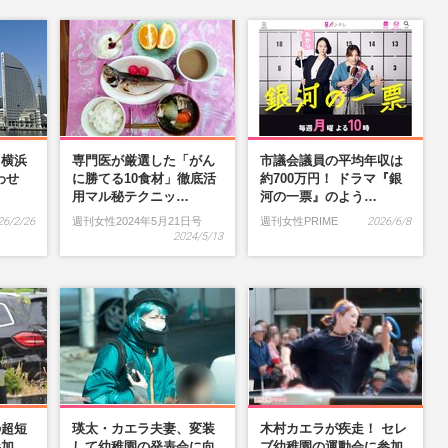
】横浜
専門医が厳選した「がん
市議会議員の平均年収は
わせ
に勝てる10食材」徹底活
約700万円！ ドラマ『銀
…
用マル秘テクニッ…
河の一票』のよう…
26/2/26
週刊女性2024年5月21日号
週刊女性PRIME
2026/6/8
2024/5/13
の超短
瑛太・カエラ夫妻、変装
木村カエラが疾走！ セレ
参加、
して幼稚園の発表会に向
ブ幼稚園の運動会に参加