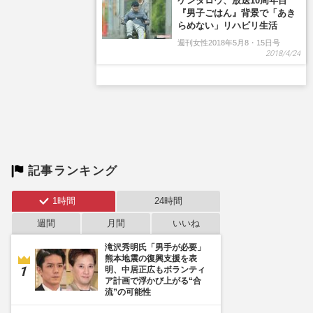
ケンタロウ、放送10周年目
『男子ごはん』背景で「あき
らめない」リハビリ生活
週刊女性2018年5月8・15日号
2018/4/24
記事ランキング
1時間
24時間
週間
月間
いいね
滝沢秀明氏「男手が必要」
熊本地震の復興支援を表
明、中居正広もボランティ
ア計画で浮かび上がる“合
流”の可能性