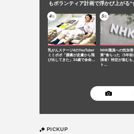
もボランティア計画で浮かび上がる“
乳がんステージ4のYouTuber
NHK職員への性加害
ミミポポ「腫瘍が皮膚から飛
禁”食らった〈5年前
び出してきた」34歳で余命…
演者〉特定が進むも
ト…
PICKUP