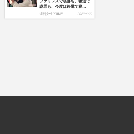
ファミレスで寝落ち」報道で
謝罪も、今度は終電で寝…
週刊女性PRIME
2023/6/29