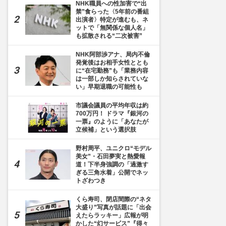
NHK職員への性加害で“出
禁”食らった〈5年前の番組
出演者〉特定が進むも、ネ
ットで「無関係な個人名」
も拡散される“二次被害”
NHK阿部渉アナ、局内不倫
発覚後はお相手女性ととも
に“在宅勤務”も「業務内容
は一部しか知らされていな
い」早期退職の可能性も
市議会議員の平均年収は約
700万円！ ドラマ『銀河の
一票』のように「あなたが
立候補」という選択肢
野村周平、ユニクロ“モデル
美女”・石田夢実と熱愛報
道！下半身強調の「過激す
ぎる三角水着」公開でネッ
トざわつき
くら寿司、閉店間際の“ネタ
大盛り”写真が話題に「出会
えたらラッキー」広報が明
かした“幻サービス”『得々