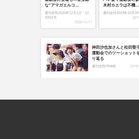
な“アマガエルコ…
木村カエラは不機
週刊女性2020年12月1日・12
週刊女性2019年10月2
月8日号
201
2020/11/17
神田沙也加さんと松田聖
運動会でのツーショット
り返る
週刊女性PRIME
2019/