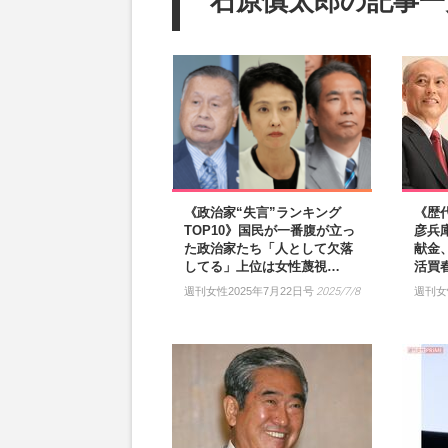
石原慎太郎の記事一
《政治家“失言”ランキング
《歴
TOP10》国民が一番腹が立っ
彦兵
た政治家たち「人として欠落
献金
してる」上位は女性蔑視…
活買
週刊女性2025年7月22日号
2025/7/8
週刊女