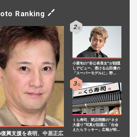
oto Ranking
小栗旬の“非公表長女”が顔隠
しデビュー、透ける山田優の
「スーパーモデルに」野…
くら寿司、閉店間際の“ネタ
大盛り”写真が話題に「出会
えたらラッキー」広報が明…
の復興支援を表明、中居正広