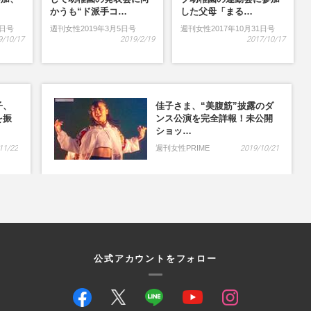
…
かうも“ド派手コ…
した父母「まる…
9日号
週刊女性2019年3月5日号
週刊女性2017年10月31日号
9/10/17
2019/2/19
2017/10/17
子、
佳子さま、“美腹筋”披露のダ
を振
ンス公演を完全詳報！未公開
ショッ…
11/22
週刊女性PRIME
2019/10/21
公式アカウントをフォロー