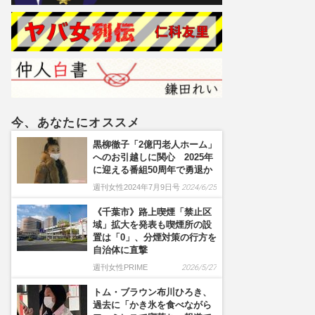
今、あなたにオススメ
黒柳徹子「2億円老人ホーム」
へのお引越しに関心 2025年
に迎える番組50周年で勇退か
週刊女性2024年7月9日号
2024/6/25
《千葉市》路上喫煙「禁止区
域」拡大を発表も喫煙所の設
置は「0」、分煙対策の行方を
自治体に直撃
週刊女性PRIME
2026/5/27
トム・ブラウン布川ひろき、
過去に「かき氷を食べながら