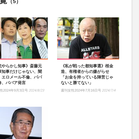
覧
（5）
代やらかし知事》斎藤元
《私が戦った都知事選》桜金
庫知事だけじゃない、闇
造、有権者からの嫌がらせ
、エロメール不倫、パパ
「お金を持っている陣営じゃ
春、ババア発言
ないと勝てない」
性2024年9月3日号
2024/8/23
週刊女性2024年7月16日号
2024/7/4