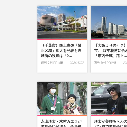
《千葉市》路上喫煙「禁
【大阪より強引？
止区域」拡大を発表も喫
市、’27年花博に合
煙所の設置は「0…
「市内全域」路上
週刊女性PRIME
2026/5/27
週刊女性PRIME
20
永山瑛太・木村カエラが
瑛太が美脚あらわ
運動会に登場も…全身緑
パン姿で運動会に