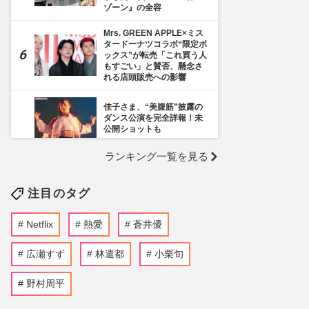
ゾーン』の全容
Mrs. GREEN APPLE×ミス
タードーナツコラボ“限定ボ
ックス”が転売「これ買う人
もすごい」と賛否、懸念さ
れる店頭販売への影響
佳子さま、“美腹筋”披露の
ダンス公演を完全詳報！未
公開ショットも
ランキング一覧を見る
《千葉市》路上喫煙「禁止
区域」拡大を発表も喫煙所
の設置は「0」、分煙対策
注目のタグ
の行方を自治体に直撃
ぱーてぃーちゃん・信子、
Netflix
熱愛
蒼井優
衝撃のすっぴん姿に《ギャ
ルメイクよりいい》の
声…“お嬢様な素顔”とのギ
広瀬すず
林遣都
小栗旬
ャップで好感度爆上がり
野村周平
ニトリの「Nクールおじさ
ん」清水伸が朝ドラ『風、