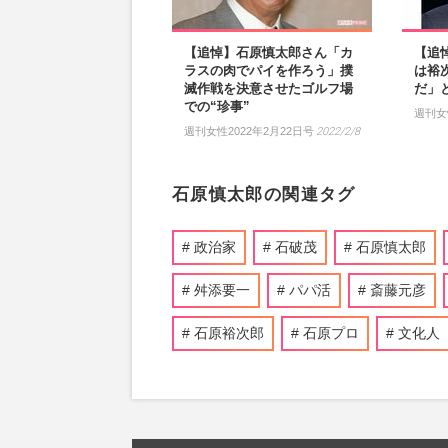
【追悼】石原慎太郎さん「カ
【追
ラスの肉でパイを作ろう」撲
は裕
滅作戦を決意させたゴルフ場
だ」
での“珍事”
週刊女
週刊女性2022年2月22日号
2022/2/8
石原慎太郎の関連タグ
政治家
石破茂
石原慎太郎
舛添要一
パパ活
斎藤元彦
石原裕次郎
石原プロ
文化人