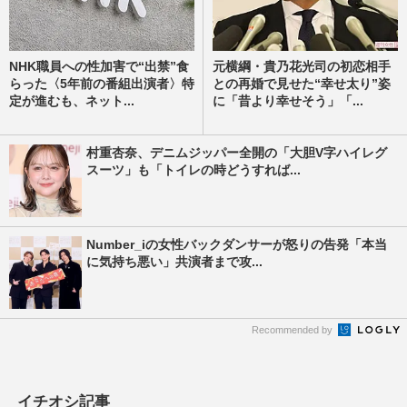
NHK職員への性加害で“出禁”食
元横綱・貴乃花光司の初恋相手
らった〈5年前の番組出演者〉特
との再婚で見せた“幸せ太り”姿
定が進むも、ネット...
に「昔より幸せそう」「...
村重杏奈、デニムジッパー全開の「大胆V字ハイレグ
スーツ」も「トイレの時どうすれば...
Number_iの女性バックダンサーが怒りの告発「本当
に気持ち悪い」共演者まで攻...
Recommended by
イチオシ記事