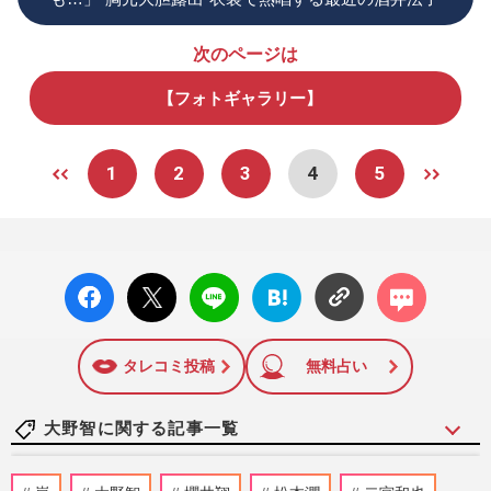
次のページは
【フォトギャラリー】
1
2
3
4
5
facebo
X ポス
LINE
はてな
コメン
ok い
ト
ブック
ト
いね
マーク
に追加
タレコミ投稿
無料占い
大野智に関する記事一覧
嵐・松本潤、ライブ演出の次はアイドルプ