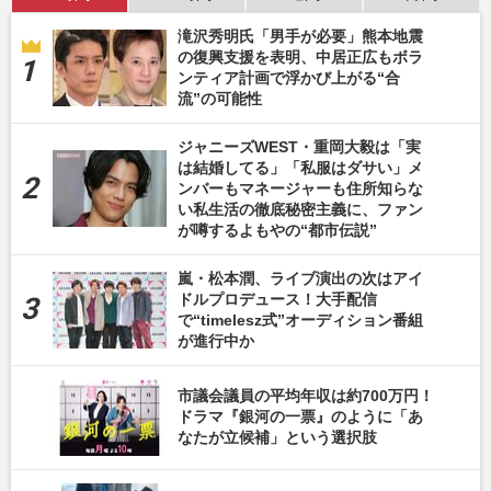
滝沢秀明氏「男手が必要」熊本地震
の復興支援を表明、中居正広もボラ
ンティア計画で浮かび上がる“合
流”の可能性
ジャニーズWEST・重岡大毅は「実
は結婚してる」「私服はダサい」メ
ンバーもマネージャーも住所知らな
い私生活の徹底秘密主義に、ファン
が噂するよもやの“都市伝説”
嵐・松本潤、ライブ演出の次はアイ
ドルプロデュース！大手配信
で“timelesz式”オーディション番組
が進行中か
市議会議員の平均年収は約700万円！
ドラマ『銀河の一票』のように「あ
なたが立候補」という選択肢