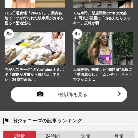
TBS日曜劇場『VIVANT』、県内各
くら寿司、閉店間際の“ネタ大盛
地でロケが行われた岐阜県がカギを
り”写真が話題に「出会えたらラッ
握る？聖地巡礼…
キー」広報が明…
乳がんステージ4のYouTuberミミポ
工藤静香が披露した“個性派”私服に
ポ「腫瘍が皮膚から飛び出してき
「季節感なし」「ムレそう」ネット
た」34歳で余命…
でツッコミ…
7位以降を見る
旧ジャニーズの記事ランキング
1時間
24時間
週間
月間