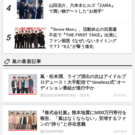
山田涼介、六本木ヒルズ『ZARA』
で買い物デートした”お相手”
『Snow Man』、活動休止の目黒蓮
不在で『THE FIRST TAKE』出演に
ファン困惑《なぜいないタイミング
で？》“9人”が誓う進化
嵐の最新記事
嵐・松本潤、ライブ演出の次はアイドルプ
ロデュース！大手配信で“timelesz式”オー
ディション番組が進行中か
週刊女性2026年8月18日・25日号
2026/8/5
『株式会社嵐』熊本地震に5000万円寄付を
報告、「嵐はなくならない」安堵するファ
ンの“誇り”と存在意義
週刊女性PRIME
2026/8/4