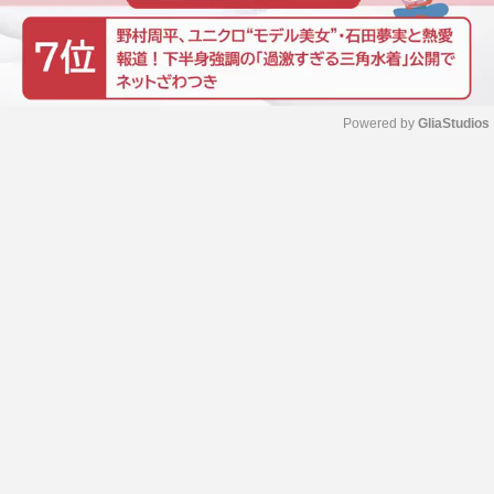
Powered by 
GliaStudios
M
u
t
e