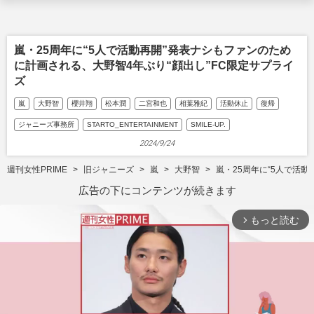
嵐・25周年に“5人で活動再開”発表ナシもファンのため
に計画される、大野智4年ぶり“顔出し”FC限定サプライ
ズ
嵐
大野智
櫻井翔
松本潤
二宮和也
相葉雅紀
活動休止
復帰
ジャニーズ事務所
STARTO_ENTERTAINMENT
SMILE-UP.
2024/9/24
週刊女性PRIME
旧ジャニーズ
嵐
大野智
嵐・25周年に“5人で活
広告の下にコンテンツが続きます
もっと読む
arrow_forward_ios