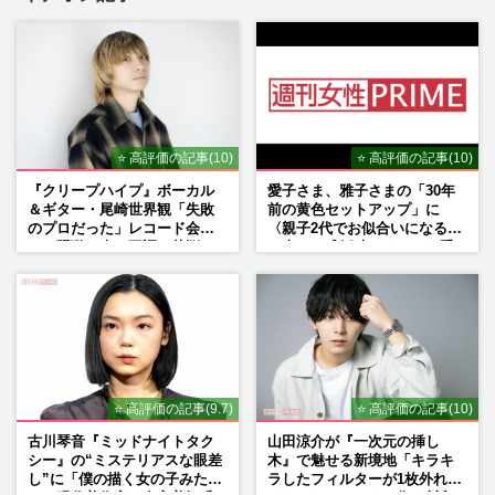
⭐ 高評価の記事(10)
⭐ 高評価の記事(10)
『クリープハイプ』ボーカル
愛子さま、雅子さまの「30年
＆ギター・尾崎世界観「失敗
前の黄色セットアップ」に
のプロだった」レコード会社
〈親子2代でお似合いになる〉
との騒動、声の不調…苦悩の
の声、ご成婚時のドレスも手
先で見つけた“今”
がけた森英恵さんとの絆
⭐ 高評価の記事(9.7)
⭐ 高評価の記事(10)
古川琴音『ミッドナイトタク
山田涼介が『一次元の挿し
シー』の“ミステリアスな眼差
木』で魅せる新境地「キラキ
し”に「僕の描く女の子みた
ラしたフィルターが1枚外れて