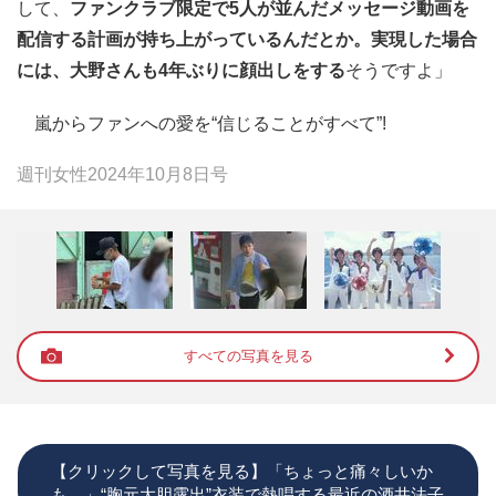
して、
ファンクラブ限定で5人が並んだメッセージ動画を
配信する計画が持ち上がっているんだとか。実現した場合
には、大野さんも4年ぶりに顔出しをする
そうですよ」
嵐からファンへの愛を“信じることがすべて”!
週刊女性2024年10月8日号
すべての写真を見る
【クリックして写真を見る】「ちょっと痛々しいか
も…」“胸元大胆露出”衣装で熱唱する最近の酒井法子