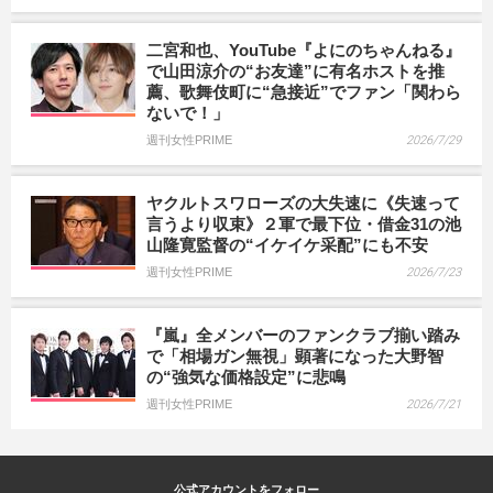
二宮和也、YouTube『よにのちゃんねる』
で山田涼介の“お友達”に有名ホストを推
薦、歌舞伎町に“急接近”でファン「関わら
ないで！」
週刊女性PRIME
2026/7/29
ヤクルトスワローズの大失速に《失速って
言うより収束》２軍で最下位・借金31の池
山隆寛監督の“イケイケ采配”にも不安
週刊女性PRIME
2026/7/23
『嵐』全メンバーのファンクラブ揃い踏み
で「相場ガン無視」顕著になった大野智
の“強気な価格設定”に悲鳴
週刊女性PRIME
2026/7/21
公式アカウントをフォロー