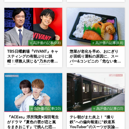
い」現代美術家・奈良美智氏
くれたら」アイドル像を封印
もSNSで“公認”
した覚悟
⭐ 高評価の記事(9.8)
⭐ 高評価の記事(8.8)
TBS日曜劇場『VIVANT』キャ
惣菜が老化を早め、おにぎり
スティングの有能ぶりに脱
が居眠り運転の原因に、スー
帽！堺雅人演じる“乃木の青年
パー&コンビニの「危ない食
期”役は、そっくり説根強い
品」
Mr.Children桜井和寿のバンド
マン長男・櫻井海音だった
⭐ 高評価の記事(10)
⭐ 高評価の記事(10)
『ACEes』浮所飛貴×深田竜生
テレ朝がまた炎上！ “撮り
がドラマ『夏色の雲が恋と嵐
鉄”への偏向報道に“鉄道系
をまきおこす』で挑んだ恋人
YouTuber”のスーツが反論