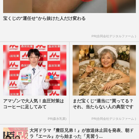
『嵐』経済効果1000億円ラストツアー後、
松本潤は若手育成に尽力・大野智は沖縄で
宝くじの“運任せ”から抜けた人だけ変わる
自由人、解散後の5色の未…
週刊女性2026年2月17日号
2026/7/16
PR(合同会社デジタルファーム )
アマゾンで大人気！血圧対策は
まだ宝くじ“適当に”買ってる？
コーヒーに足してみて
それ、当たらない人の典型です
PR(森永乳業)
PR(合同会社デジタルファーム )
大河ドラマ『豊臣兄弟！』が放送休止回を発表、朝ド
ラ『エール』から始まった「見習う...