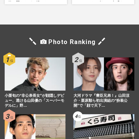
役、照れながら挑んだキュン
ネットからも怒りの声「また
シーン秘話
印象操作」「局の仕込みで
は？」
Photo Ranking
小栗旬の“非公表長女”が顔隠しデビ
大河ドラマ『豊臣兄弟！』山田涼
ュー、透ける山田優の「スーパーモ
介・栗原類ら初出演組の“扮装公
デルに」野…
開”で「顔で天下…