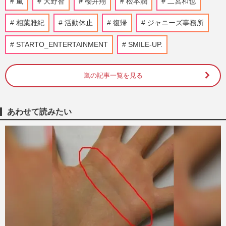
嵐
大野智
櫻井翔
松本潤
二宮和也
ロデュース！大手配信で“timelesz式”オー
ディション番組が進行中…
相葉雅紀
活動休止
復帰
ジャニーズ事務所
週刊女性2026年8月18日・25日号
2026/8/5
STARTO_ENTERTAINMENT
SMILE-UP.
『嵐』全メンバーのファンクラブ揃い踏み
で「相場ガン無視」顕著になった大野智
の“強気な価格設定”に悲鳴
嵐の記事一覧を見る
週刊女性PRIME
2026/7/21
あわせて読みたい
嵐・大野智、STARTO社の退所発表に秘め
られた“引退”の本音「言わない美学」が示
すグループへの敬意と“5…
週刊女性2026年3月24日・31日号
2026/7/17
嵐・大野智、沖縄で個人サロン『さと島』
を開設も「お金の匂いがプンプン」熱狂フ
ァンも困惑する強気な“料…
週刊女性PRIME
2026/7/16