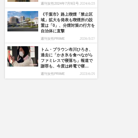
週刊女性2024年7月9日号
2024/6/25
《千葉市》路上喫煙「禁止区
域」拡大を発表も喫煙所の設
置は「0」、分煙対策の行方を
自治体に直撃
週刊女性PRIME
2026/5/27
トム・ブラウン布川ひろき、
過去に「かき氷を食べながら
ファミレスで寝落ち」報道で
謝罪も、今度は終電で寝…
週刊女性PRIME
2023/6/29