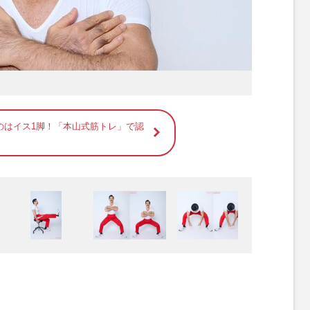
のはイス1脚！「本山式筋トレ」で認