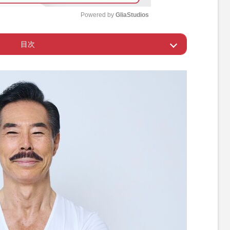
Powered by 
GliaStudios
目次
M
u
れない。認知症のサインかも
t
e
や強めの筋トレがカギに
レ】にトライ！