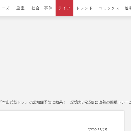
ニーズ
皇室
社会・事件
ライフ
トレンド
コミックス
連
『本山式筋トレ』が認知症予防に効果！ 記憶力が2.5倍に改善の簡単トレー
2024/11/18