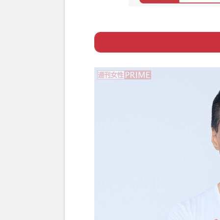
Page 1
ー 運動しても疲
Page 2
ー 意識集中とや
Page 3
ー 【本山式筋ト