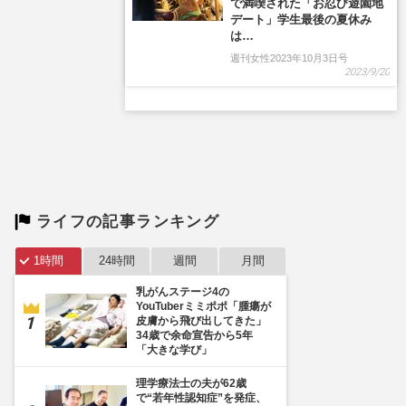
で満喫された「お忍び遊園地
デート」学生最後の夏休み
は…
週刊女性2023年10月3日号
2023/9/20
ライフの記事ランキング
1時間
24時間
週間
月間
乳がんステージ4の
YouTuberミミポポ「腫瘍が
皮膚から飛び出してきた」
34歳で余命宣告から5年
「大きな学び」
理学療法士の夫が62歳
で“若年性認知症”を発症、