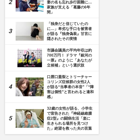
妻の名も忘れ歩行困難に…
家族が支える「葛藤の6年
間」
「独身だと信じていたの
に…」卑劣な手口を被害者
が語る『独身偽装』甘言に
隠されたその実情
市議会議員の平均年収は約
700万円！ ドラマ『銀河の
一票』のように「あなたが
立候補」という選択肢
口唇口蓋裂とトリーチャー
コリンズ症候群の女性2人
が語る“当事者の本音”「“障
害は個性”と言われると違和
感」
32歳の女性が語る、小学生
で宣告された『神経線維腫
症2型』の闘病生活「楽に
生きられる場所を見つけ
た」絶望を救った夫の言葉