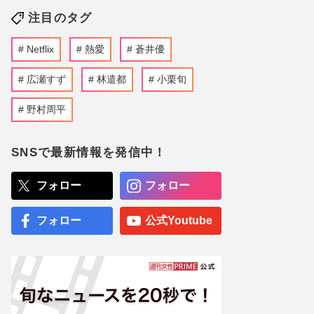
注目のタグ
Netflix
熱愛
蒼井優
広瀬すず
林遣都
小栗旬
野村周平
SNSで最新情報を発信中！
フォロー
フォロー
フォロー
公式Youtube