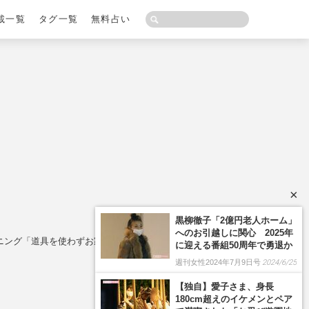
載一覧
タグ一覧
無料占い
×
黒柳徹子「2億円老人ホーム」
へのお引越しに関心 2025年
ニング「道具を使わずお家で5分」
に迎える番組50周年で勇退か
週刊女性2024年7月9日号
2024/6/25
【独自】愛子さま、身長
180cm超えのイケメンとペア