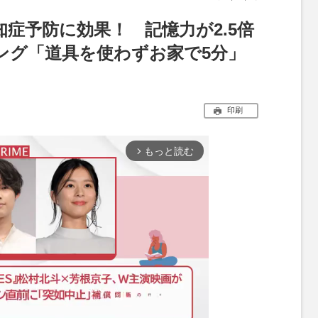
症予防に効果！ 記憶力が2.5倍
ング「道具を使わずお家で5分」
印刷
もっと読む
arrow_forward_ios