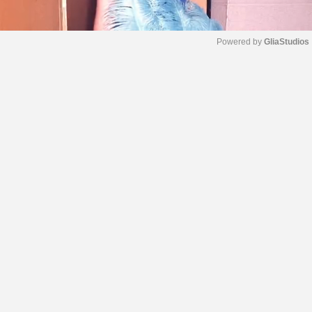
Powered by 
GliaStudios
M
u
t
e