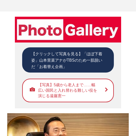
【クリックして写真を見る】「ほぼ下着
姿」山本里菜アナがTBSのため一肌脱い
だ「お着替え企画」
【写真】5歳から老人まで……幅
広い国民と入れ替わる難しい役を
演じる遠藤憲一