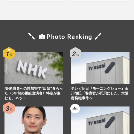
シーン秘話
Photo Ranking
NHK職員への性加害で“出禁”食らっ
テレビ朝日『モーニングショー』玉
た〈5年前の番組出演者〉特定が進
川徹氏「警察官が死刑にした」大阪
むも、ネット…
府発砲事件へ…