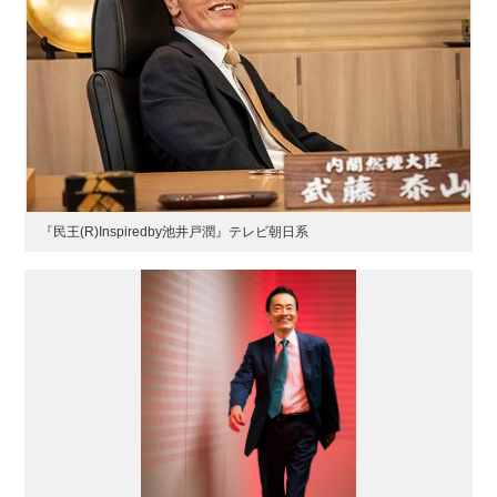
『民王(R)Inspiredby池井戸潤』テレビ朝日系