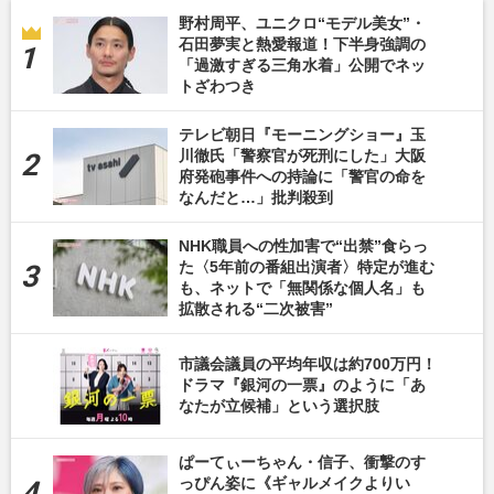
野村周平、ユニクロ“モデル美女”・
石田夢実と熱愛報道！下半身強調の
「過激すぎる三角水着」公開でネッ
トざわつき
テレビ朝日『モーニングショー』玉
川徹氏「警察官が死刑にした」大阪
府発砲事件への持論に「警官の命を
なんだと…」批判殺到
NHK職員への性加害で“出禁”食らっ
た〈5年前の番組出演者〉特定が進む
も、ネットで「無関係な個人名」も
拡散される“二次被害”
市議会議員の平均年収は約700万円！
ドラマ『銀河の一票』のように「あ
なたが立候補」という選択肢
ぱーてぃーちゃん・信子、衝撃のす
っぴん姿に《ギャルメイクよりい