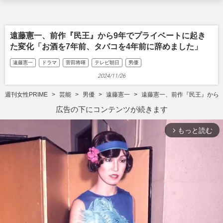
遠藤憲一、前作『民王』から9年でプライベートに起き
た変化「お酒を7年前、タバコを4年前に辞めました」
遠藤憲一
ドラマ
菅田将暉
テレビ朝日
男優
2024/11/26
週刊女性PRIME
芸能
男優
遠藤憲一
遠藤憲一、前作『民王』から9
広告の下にコンテンツが続きます
もっと読む
arrow_forward_ios