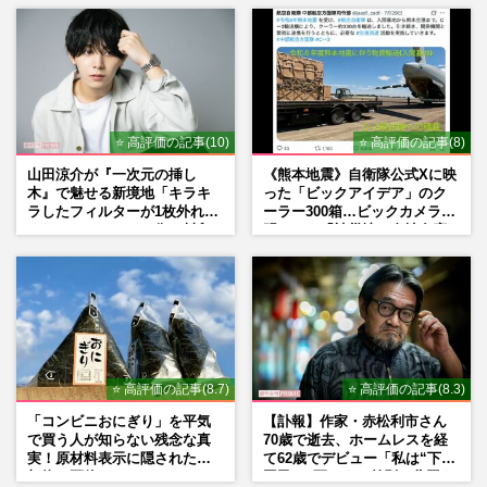
遠藤憲一が投稿したひな祭り画像に「いい
ね」の嵐、韓国で人気の“カチモリヘア”に
ギャップ萌えの女子多発
週刊女性PRIME
2025/3/5
遠藤憲一主演ドラマ『民王R』が全10話の
⭐ 高評価の記事(10)
⭐ 高評価の記事(8)
はずが8話で最終回…9年ぶり続編も視聴率
山田涼介が『一次元の挿し
《熊本地震》自衛隊公式Xに映
低迷で“2話短縮”の打ち切…
木』で魅せる新境地「キラキ
った「ビックアイデア」のク
週刊女性2025年1月1日号
2024/12/17
ラしたフィルターが1枚外れて
ーラー300箱…ビックカメラが
くれたら」アイドル像を封印
明かした「被災地に自社在庫
した覚悟
提供」の真相
遠藤憲一「正直怖すぎる」『民王』でのド
迫力“女装”が視聴者圧倒、63歳でも突飛な
キャラがハマるワケ
週刊女性PRIME
2024/12/4
⭐ 高評価の記事(8.7)
⭐ 高評価の記事(8.3)
「コンビニおにぎり」を平気
【訃報】作家・赤松利市さん
で買う人が知らない残念な真
70歳で逝去、ホームレスを経
実！原材料表示に隠された添
て62歳でデビュー「私は“下級
加物の正体
国民”。死ぬまで差別と貧困を