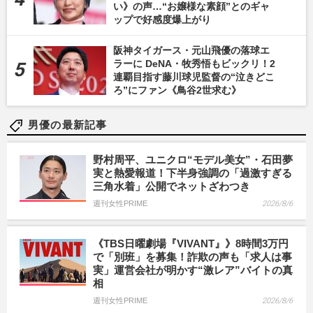
い》の声…“お嬢様な素顔”とのギャ
ップで好感度爆上がり
阪神タイガース・元山飛優の落球エ
ラーに DeNA・牧秀悟もビックリ！2
連覇目指す藤川球児監督の“泣きどこ
ろ”にファン《鳥谷2世求む》
男優の最新記事
野村周平、ユニクロ“モデル美女”・石田夢
実と熱愛報道！下半身強調の「過激すぎる
三角水着」公開でネットざわつき
週刊女性PRIME
2026/8/6
《TBS日曜劇場『VIVANT』》8時間3万円
で「別班」を募集！詐欺の声も「求人は事
実」運営会社が明かす“激レア”バイトの真
相
週刊女性PRIME
2026/8/6