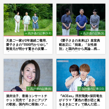
書き続けます」壮絶人生
⭐ 高評価の記事(9.8)
⭐ 高評価の記事(9)
天皇ご一家が2年連続ご着用、
《愛子さまの未来は》皇室典
愛子さまの“5500円かりゆし”
範改正に「拙速」「女性差
製造元が明かす驚きの反響
別」と国内外から異論…残さ
「まさかうちの商品とは…」
れた「再改正」の道
⭐ 高評価の記事(8)
⭐ 高評価の記事(10)
酒井法子、香港コンサートチ
『ACEes』浮所飛貴×深田竜生
ケット完売で「まさにアジア
がドラマ『夏色の雲が恋と嵐
の歌姫」国内外に根強いファ
をまきおこす』で挑んだ恋人
ンで完全復活か
役、照れながら挑んだキュン