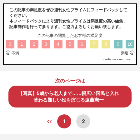
この記事の満足度をぜひ週刊女性プライムにフィードバックして
ください。
本フィードバックにより週刊女性プライムは満足度の高い編集、
記事制作を行って参ります。ご協力よろしくお願い致します。
この記事の閲覧したお客様の満足度
0
1
2
3
4
5
6
7
8
9
10
🙁
🙂
不満
満足
media weaver drive
次のページは
【写真】5歳から老人まで……幅広い国民と入れ
替わる難しい役を演じる遠藤憲一
1
2