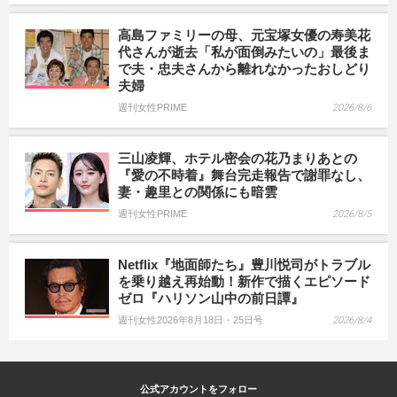
高島ファミリーの母、元宝塚女優の寿美花
代さんが逝去「私が面倒みたいの」最後ま
で夫・忠夫さんから離れなかったおしどり
夫婦
週刊女性PRIME
2026/8/6
三山凌輝、ホテル密会の花乃まりあとの
『愛の不時着』舞台完走報告で謝罪なし、
妻・趣里との関係にも暗雲
週刊女性PRIME
2026/8/5
Netflix『地面師たち』豊川悦司がトラブル
を乗り越え再始動！新作で描くエピソード
ゼロ『ハリソン山中の前日譚』
週刊女性2026年8月18日・25日号
2026/8/4
公式アカウントをフォロー