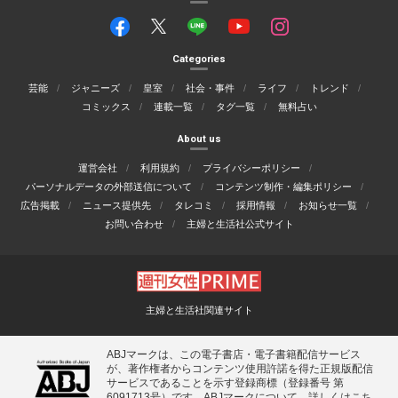
Categories
芸能
ジャニーズ
皇室
社会・事件
ライフ
トレンド
コミックス
連載一覧
タグ一覧
無料占い
About us
運営会社
利用規約
プライバシーポリシー
パーソナルデータの外部送信について
コンテンツ制作・編集ポリシー
広告掲載
ニュース提供先
タレコミ
採用情報
お知らせ一覧
お問い合わせ
主婦と生活社公式サイト
主婦と生活社関連サイト
ABJマークは、この電子書店・電子書籍配信サービス
が、著作権者からコンテンツ使用許諾を得た正規版配信
サービスであることを示す登録商標（登録番号 第
6091713号）です。ABJマークについて、詳しくはこち