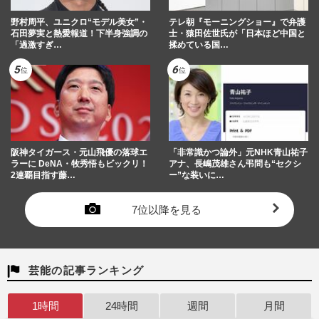
野村周平、ユニクロ“モデル美女”・
テレ朝『モーニングショー』で弁護
石田夢実と熱愛報道！下半身強調の
士・猿田佐世氏が「日本ほど中国と
「過激すぎ…
揉めている国…
阪神タイガース・元山飛優の落球エ
「非常識かつ論外」元NHK青山祐子
ラーに DeNA・牧秀悟もビックリ！
アナ、長嶋茂雄さん弔問も“セクシ
2連覇目指す藤…
ー”な装いに…
7位以降を見る
芸能の記事ランキング
1時間
24時間
週間
月間