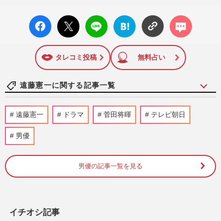
facebo
X ポス
LINE
はてな
コメン
ok い
ト
ブック
ト
いね
マーク
に追加
タレコミ投稿
無料占い
遠藤憲一に関する記事一覧
米倉涼子「書類送検」の波紋…知人男性は
遠藤憲一
ドラマ
菅田将暉
テレビ朝日
すでに出国、配信作品にも影響か
週刊女性PRIME
2026/1/20
男優
あのちゃん、SixTONESメンバーとの“ハ
男優の記事一覧を見る
イタッチ拒否”でファンから集まる賛辞
「気を遣わせてごめんね」
週刊女性PRIME
2025/9/24
イチオシ記事