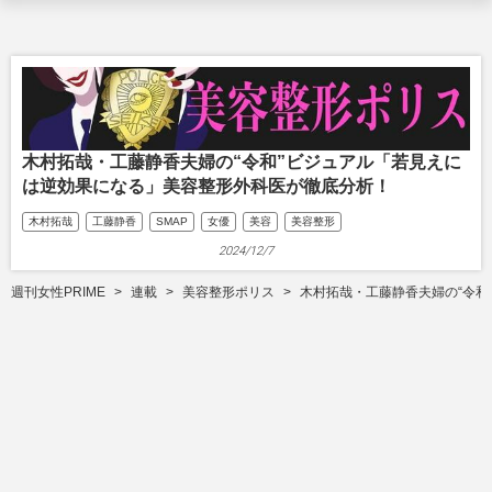
木村拓哉・工藤静香夫婦の“令和”ビジュアル「若見えに
は逆効果になる」美容整形外科医が徹底分析！
木村拓哉
工藤静香
SMAP
女優
美容
美容整形
2024/12/7
週刊女性PRIME
連載
美容整形ポリス
木村拓哉・工藤静香夫婦の“令和