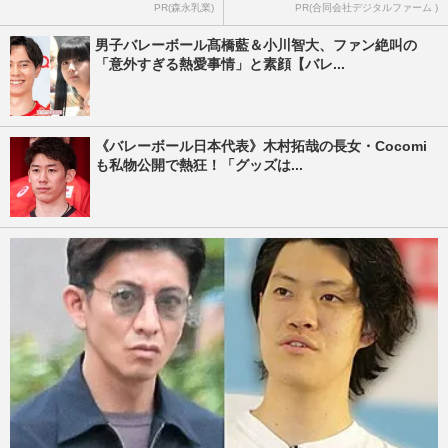
PR(森永乳業)
PR(合同会社デジタルファーム )
男子バレーボール髙橋藍＆小川智大、ファン絶叫の
「意外すぎる熱愛事情」と素顔【バレ...
《バレーボール日本代表》木村拓哉の長女・Cocomi
も私物公開で熱狂！「グッズは...