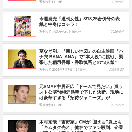
週刊女性PRIME
2026/8/7
今週発売『週刊女性』8/18,25合併号の表
紙と中身はコチラ！
週刊女性本誌からのお知らせ
2026/8/4
草なぎ剛、『新しい地図』の自主映画『バ
ナ穴 BANA_ANA』で“本人役”に挑戦、緊
張した稲垣吾郎・香取慎吾との“3人飯”
週刊女性2026年7月7日・14日号
2026/6/27
元SMAP中居正広「ドームで見たい」嵐ラ
スト公演“参戦”熱望で下した決断、現地に
は豪華すぎる「招待ジャニーズ」が
週刊女性PRIME
2026/6/9
木村拓哉『吉野家』CMが“迎え舌”炎上も
「キムタク売れ」健在でファン殺到、企業