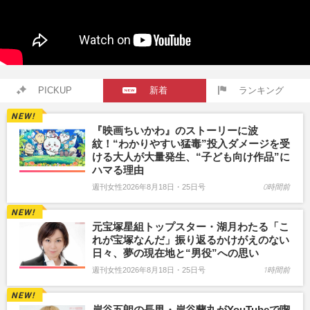
PICKUP
新着
ランキング
『映画ちいかわ』のストーリーに波
紋！“わかりやすい猛毒”投入ダメージを受
ける大人が大量発生、“子ども向け作品”に
ハマる理由
週刊女性2026年8月18日・25日号
0時間前
元宝塚星組トップスター・湖月わたる「こ
れが宝塚なんだ」振り返るかけがえのない
日々、夢の現在地と“男役”への思い
週刊女性2026年8月18日・25日号
1時間前
岸谷五朗の長男・岸谷蘭丸がYouTubeで喫