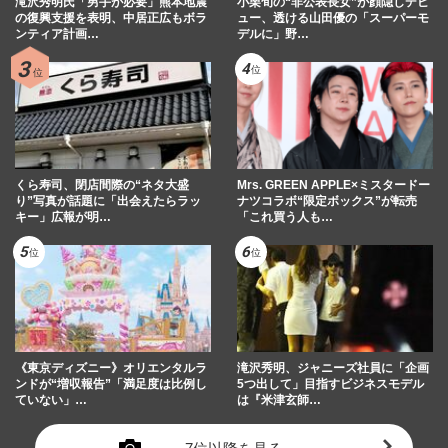
滝沢秀明氏「男手が必要」熊本地震
小栗旬の“非公表長女”が顔隠しデビ
の復興支援を表明、中居正広もボラ
ュー、透ける山田優の「スーパーモ
ンティア計画…
デルに」野…
くら寿司、閉店間際の“ネタ大盛
Mrs. GREEN APPLE×ミスタードー
り”写真が話題に「出会えたらラッ
ナツコラボ“限定ボックス”が転売
キー」広報が明…
「これ買う人も…
《東京ディズニー》オリエンタルラ
滝沢秀明、ジャニーズ社員に「企画
ンドが“増収報告”「満足度は比例し
5つ出して」目指すビジネスモデル
ていない」…
は『米津玄師…