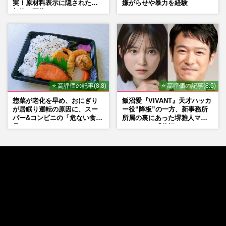
実！原材料表示に隠された添
嫌がらせや暴力を経験
加物の正体
⭐ 高評価の記事(8.8)
⭐ 高評価の記事(8.5)
惣菜が老化を早め、おにぎり
飯沼愛『VIVANT』天才ハッカ
が居眠り運転の原因に、スー
ー役“降板”の一方、新事務所
パー&コンビニの「危ない食
所属の裏にあった堺雅人マネ
品」
ージャーの「後押し」