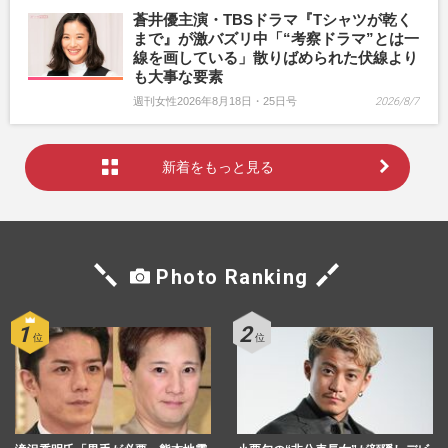
蒼井優主演・TBSドラマ『Tシャツが乾く
まで』が激バズリ中「“考察ドラマ”とは一
線を画している」散りばめられた伏線より
も大事な要素
週刊女性2026年8月18日・25日号
2026/8/7
新着をもっと見る
Photo Ranking