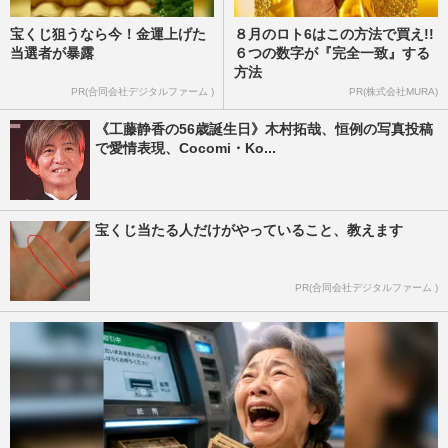
宝くじ狙うなら今！金運上げた
８月のロト6はこの方法で買え!!
当選者が暴露
６つの数字が『完全一致』する
方法
PR(合同会社デジタルファーム )
PR(株式会社MURA)
《工藤静香の56歳誕生日》木村拓哉、恒例の写真投稿
で愛情表現、Cocomi・Ko...
宝くじ当たる人だけがやっていること、教えます
PR(合同会社デジタルファーム )