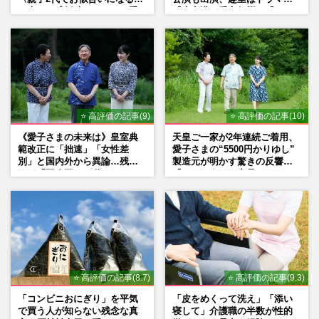
の声、ご成婚時のドレスも手
『大空港』番宣行脚に「メン
がけた森英恵さんとの絆
タル強すぎ」の実情
⭐ 高評価の記事(9)
⭐ 高評価の記事(10)
《愛子さまの未来は》皇室典
天皇ご一家が2年連続ご着用、
範改正に「拙速」「女性差
愛子さまの“5500円かりゆし”
別」と国内外から異論…残さ
製造元が明かす驚きの反響
れた「再改正」の道
「まさかうちの商品とは…」
⭐ 高評価の記事(8.7)
⭐ 高評価の記事(9.3)
「コンビニおにぎり」を平気
「皮をめくって洗え」「添い
で買う人が知らない残念な真
寝して」介護職の半数が性的