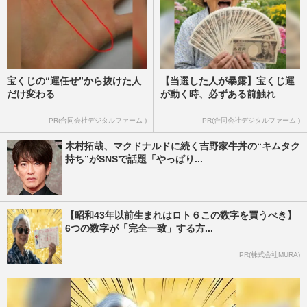
宝くじの“運任せ”から抜けた人
【当選した人が暴露】宝くじ運
だけ変わる
が動く時、必ずある前触れ
PR(合同会社デジタルファーム )
PR(合同会社デジタルファーム )
木村拓哉、マクドナルドに続く吉野家牛丼の“キムタク
持ち”がSNSで話題「やっぱり...
【昭和43年以前生まれはロト６この数字を買うべき】
6つの数字が「完全一致」する方...
PR(株式会社MURA)