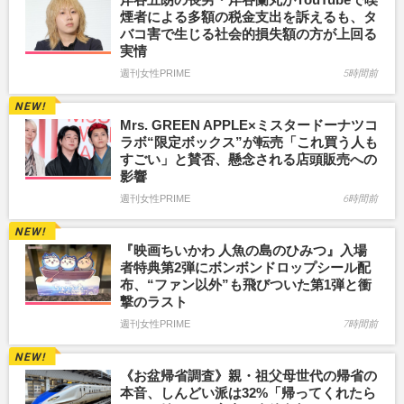
煙者による多額の税金支出を訴えるも、タ
バコ害で生じる社会的損失額の方が上回る
実情
週刊女性PRIME
5時間前
Mrs. GREEN APPLE×ミスタードーナツコ
ラボ“限定ボックス”が転売「これ買う人も
すごい」と賛否、懸念される店頭販売への
影響
週刊女性PRIME
6時間前
『映画ちいかわ 人魚の島のひみつ』入場
者特典第2弾にボンボンドロップシール配
布、“ファン以外”も飛びついた第1弾と衝
撃のラスト
週刊女性PRIME
7時間前
《お盆帰省調査》親・祖父母世代の帰省の
本音、しんどい派は32%「帰ってくれたら