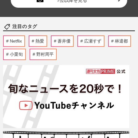
7位以降を見る
注目のタグ
Netflix
熱愛
蒼井優
広瀬すず
林遣都
小栗旬
野村周平