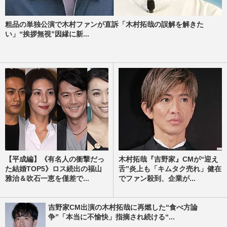
粗品の単独公演で木村ファンが直訴「木村拓哉の誤解を解きた
い」“挨拶無視”因縁に新...
【平成編】《有名人の衝撃だっ
木村拓哉『吉野家』CMが“迎え
た結婚TOP5》ロス続出の福山
舌”炎上も「キムタク売れ」健在
雅治＆吹石一恵を僅差で...
でファン殺到、企業が...
吉野家CM出演の木村拓哉に再燃した“食べ方論
争”「本当に不愉快」指摘され続ける“...