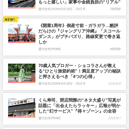
もっと嬉しい」家事や金銭負担の“リアル”
週刊女性2026年8月18日・25日号
7時間前
《開業1周年》倒産寸前・ガラガラ…酷評
だらけの『ジャングリア沖縄』「スコール
ダンス」がプチバズり、路線変更で巻き返
しか
週刊女性PRIME
8時間前
70歳人気ブロガー・ショコラさんが教え
る“ひとり旅節約術”！満足度アップの秘訣
と押さえるべき「4つの心得」
週刊女性2026年8月18日・25日号
2026/8/8
くら寿司、閉店間際の“ネタ大盛り”写真が
話題に「出会えたらラッキー」広報が明か
した“幻サービス”『得々ゾーン』の全容
週刊女性PRIME
2026/8/7