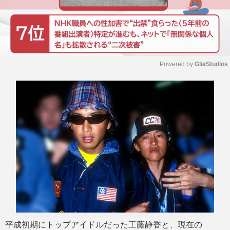
Powered by 
GliaStudios
M
u
t
e
平成初期にトップアイドルだった工藤静香と、現在の