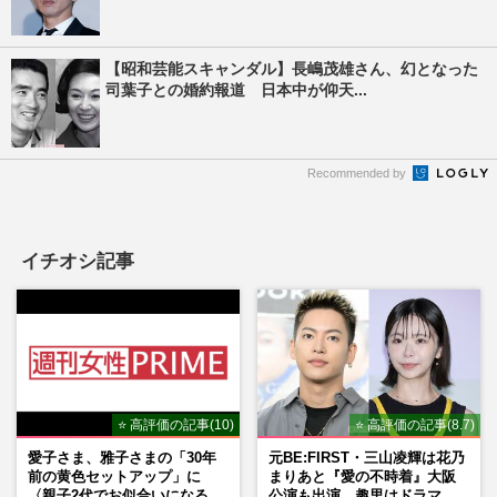
【昭和芸能スキャンダル】長嶋茂雄さん、幻となった
司葉子との婚約報道 日本中が仰天...
Recommended by
イチオシ記事
⭐ 高評価の記事(10)
⭐ 高評価の記事(8.7)
愛子さま、雅子さまの「30年
元BE:FIRST・三山凌輝は花乃
前の黄色セットアップ」に
まりあと『愛の不時着』大阪
〈親子2代でお似合いになる〉
公演も出演、趣里はドラマ