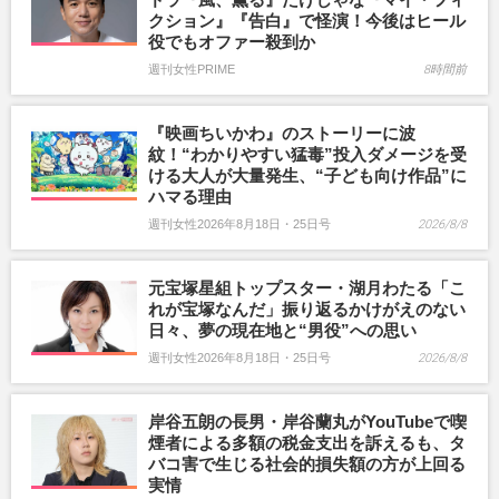
クション』『告白』で怪演！今後はヒール
役でもオファー殺到か
週刊女性PRIME
8時間前
『映画ちいかわ』のストーリーに波
紋！“わかりやすい猛毒”投入ダメージを受
ける大人が大量発生、“子ども向け作品”に
ハマる理由
週刊女性2026年8月18日・25日号
2026/8/8
元宝塚星組トップスター・湖月わたる「こ
れが宝塚なんだ」振り返るかけがえのない
日々、夢の現在地と“男役”への思い
週刊女性2026年8月18日・25日号
2026/8/8
岸谷五朗の長男・岸谷蘭丸がYouTubeで喫
煙者による多額の税金支出を訴えるも、タ
バコ害で生じる社会的損失額の方が上回る
実情