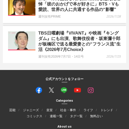
悼「彼のおかげで本が好きに」BTS・Vも
愛読、世界の人に共通する作品の“影響”
週刊女性PRIME
2026/7/28
TBS日曜劇場『VIVANT』や映画『キング
ダム』にも出演、歌舞伎役者・坂東彌十郎
が板橋区で送る最愛妻との“フランス流”生
活《2026年7月Choice》
週刊女性2026年7月7日・14日号
2026/7/25
公式アカウントをフォロー
Categories
芸能
ジャニーズ
皇室
社会・事件
ライフ
トレンド
コミックス
連載一覧
タグ一覧
無料占い
About us