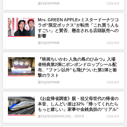
週刊女性PRIME
2026/8/8
Mrs. GREEN APPLE×ミスタードーナツコ
ラボ“限定ボックス”が転売「これ買う人も
すごい」と賛否、懸念される店頭販売への
影響
週刊女性PRIME
2026/8/8
『映画ちいかわ 人魚の島のひみつ』入場
者特典第2弾にボンボンドロップシール配
布、“ファン以外”も飛びついた第1弾と衝
撃のラスト
週刊女性PRIME
2026/8/8
《お盆帰省調査》親・祖父母世代の帰省の
本音、しんどい派は32%「帰ってくれたら
もっと嬉しい」家事や金銭負担の“リアル”
週刊女性2026年8月18日・25日号
2026/8/8