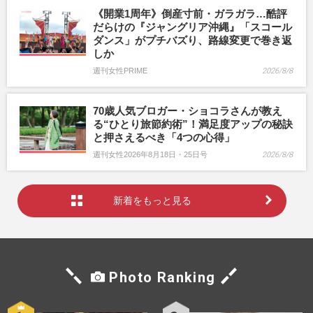
《開業1周年》倒産寸前・ガラガラ…酷評
だらけの『ジャングリア沖縄』「スコール
ダンス」がプチバズり、路線変更で巻き返
しか
週刊女性PRIME
2026/8/8
70歳人気ブロガー・ショコラさんが教え
る“ひとり旅節約術”！満足度アップの秘訣
と押さえるべき「4つの心得」
週刊女性2026年8月18日・25日号
2026/8/8
新着をもっと見る
Photo Ranking