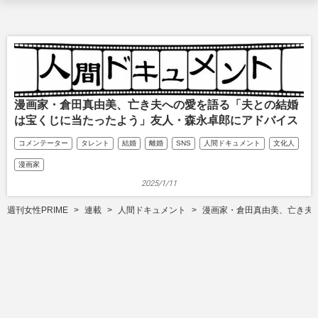
漫画家・倉田真由美、亡き夫への愛を語る「夫との結婚
は宝くじに当たったよう」友人・森永卓郎にアドバイス
コメンテーター
タレント
結婚
離婚
SNS
人間ドキュメント
文化人
漫画家
2025/1/11
週刊女性PRIME
連載
人間ドキュメント
漫画家・倉田真由美、亡き夫