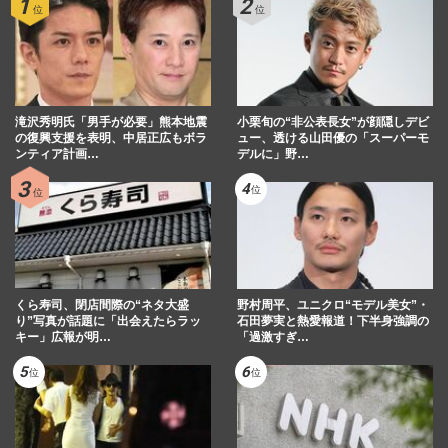
滝沢秀明氏「男手が必要」熊本地震
小栗旬の“非公表長女”が顔隠しデビ
の復興支援を表明、中居正広もボラ
ュー、透ける山田優の「スーパーモ
ンティア計画…
デルに」野…
くら寿司、閉店間際の“ネタ大盛
野村周平、ユニクロ“モデル美女”・
り”写真が話題に「出会えたらラッ
石田夢実と熱愛報道！下半身強調の
キー」広報が明…
「過激すぎ…