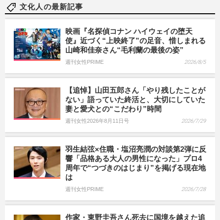
文化人の最新記事
映画『名探偵コナン ハイウェイの堕天
使』近づく“上映終了”の足音、惜しまれる
山崎和佳奈さん“毛利蘭の最後の姿”
週刊女性PRIME
2026/8/5
【追悼】山田五郎さん「やり残したことが
ない」語っていた終活と、大切にしていた
妻と愛犬との“こだわり”時間
週刊女性2026年8月11日号
2026/7/29
羽生結弦×住職・塩沼亮潤の対談第2弾に反
響「品格ある大人の男性になった」プロ4
周年で“つづきのはじまり”を掲げる現在地
は
週刊女性PRIME
2026/7/28
作家・東野圭吾さん死去に国境を越えた追