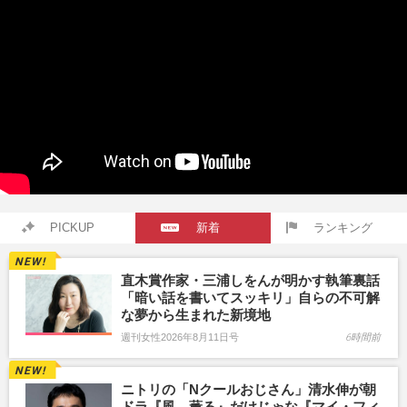
PICKUP
新着
ランキング
直木賞作家・三浦しをんが明かす執筆裏話
「暗い話を書いてスッキリ」自らの不可解
な夢から生まれた新境地
週刊女性2026年8月11日号
6時間前
ニトリの「Nクールおじさん」清水伸が朝
ドラ『風、薫る』だけじゃな『マイ・フィ