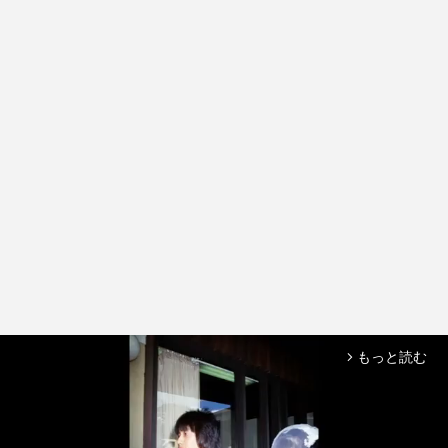
もっと読む
arrow_forward_ios