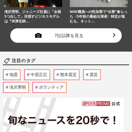
滝沢秀明、ジャニーズ社員に「企画
NHK職員への性加害で“出禁”食らっ
5つ出して」目指すビジネスモデル
た〈5年前の番組出演者〉特定が進
は『米津玄師…
むも、ネット…
7位以降を見る
注目のタグ
地震
中居正広
熊本震災
震災
滝沢秀明
ボランティア