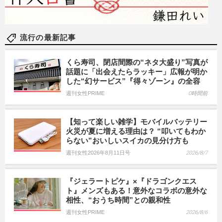
流行の最新記事
くら寿司、閉店間際の“ネタ大盛り”写真が
話題に「出会えたらラッキー」広報が明か
した“幻サービス”『得々ゾーン』の全容
週刊女性PRIME
0時間前
【知って楽しい雑学】モバイルバッテリー
火災が夏に増える理由は？ “叩いてもわか
らない”おいしいスイカの見分け方も
週刊女性2026年8月11日号
2026/8/7
『ジェラートピケ』×『ドラゴンクエス
ト』メンズもある！意外なコラボの意外な
相性、“おうち時間”との親和性
週刊女性PRIME
2026/8/6