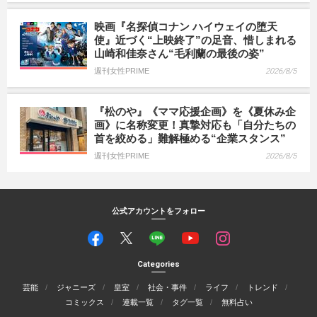
映画『名探偵コナン ハイウェイの堕天
使』近づく“上映終了”の足音、惜しまれる
山崎和佳奈さん“毛利蘭の最後の姿”
週刊女性PRIME
2026/8/5
『松のや』《ママ応援企画》を《夏休み企
画》に名称変更！真摯対応も「自分たちの
首を絞める」難解極める“企業スタンス”
週刊女性PRIME
2026/8/5
公式アカウントをフォロー
Categories
芸能
ジャニーズ
皇室
社会・事件
ライフ
トレンド
コミックス
連載一覧
タグ一覧
無料占い