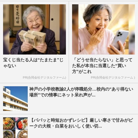
宝くじ当たる人は“たまたま”じ
「どうせ当たらない」と思って
ゃない
た私が本当に当選した“買い
方”がこれ
PR(合同会社デジタルファーム)
PR(合同会社デジタルファーム )
神戸の小学校教諭2人が停職処分…校内の“あり得ない
場所”での情事にネット呆れ声が...
【パパッと時短おかずレシピ】厳しい寒さで甘みがピ
ークの大根・白菜をおいしく使い切...