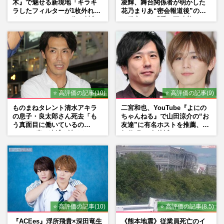
木』で魅せる新境地「キラキ
凌輝、舞台関係者が明かした
ラしたフィルターが1枚外れて
花乃まりあ“密会報道後”の呆
くれたら」アイドル像を封印
れ発言と、『愛の不時着』の
した覚悟
劇場が答えた共演舞台の行方
⭐ 高評価の記事(10)
⭐ 高評価の記事(9)
ものまねタレント清水アキラ
二宮和也、YouTube『よにの
の息子・良太郎さん死去「も
ちゃんねる』で山田涼介の“お
う真面目に働いているの
友達”に有名ホストを推薦、歌
で」、2度の逮捕も諦めなかっ
舞伎町に“急接近”でファン
た芸能界“波乱に満ちた37年”
「関わらないで！」
⭐ 高評価の記事(10)
⭐ 高評価の記事(8.5)
『ACEes』浮所飛貴×深田竜生
《熊本地震》従業員死亡のイ