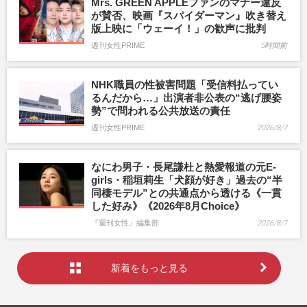
Mrs. GREEN APPLEファンのマナー違反
が賛否、映画『スパイダーマン』吹き替え
版上映に「ウェーイ！」の歓声に批判
週刊女性PRIME
5時間前
NHK職員の性被害問題「受信料払ってい
るんだから…」出演者非公表の“逃げ腰姿
勢”で問われる公共放送の責任
週刊女性PRIME
2026/8/7
なにわ男子・長尾謙杜と熱愛報道の元E-
girls・稲垣莉生「犬顔が好き」過去の“半
同棲モデル”との共通点から透ける《一貫
した好み》《2026年8月Choice》
『週刊女性』編集部
2026/8/7
新着をもっと見る