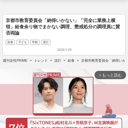
京都市教育委員会「納得いかない」「完全に業務上横
領」給食余り物でまかない調理、懲戒処分の調理員に賛
否両論
給食
子ども
学校
流行
2025/1/29
週刊女性PRIME
トレンド
流行
給食
京都市教育委員会「納得いか
もっと読む
arrow_forward_ios