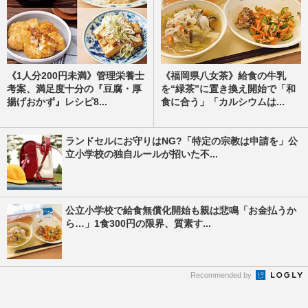
《1人分200円未満》管理栄養士
《福岡県八女茶》給食の牛乳
考案、満足度十分の『豆腐・厚
を“緑茶”に置き換え開始で「和
揚げおかず』レシピ8...
食に合う」「カルシウムは...
ランドセルにお守りはNG?「特定の宗教は申請を」公
立小学校の独自ルールが招いた不...
公立小学校で給食無償化開始も親は悲鳴「お金払うか
ら…」1食300円の限界、質素す...
Recommended by