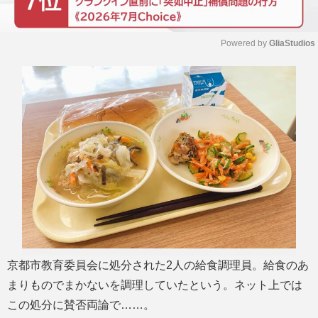
Powered by 
GliaStudios
M
u
t
e
京都市教育委員会に処分された2人の給食調理員。給食のあ
まりものでまかないを調理していたという。ネット上では
この処分に賛否両論で……。