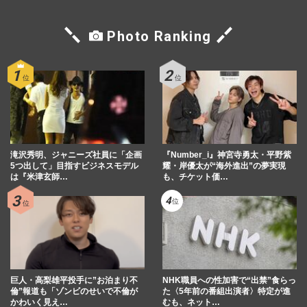
Photo Ranking
滝沢秀明、ジャニーズ社員に「企画
『Number_i』神宮寺勇太・平野紫
5つ出して」目指すビジネスモデル
耀・岸優太が“海外進出”の夢実現
は『米津玄師…
も、チケット価…
巨人・高梨雄平投手に”お泊まり不
NHK職員への性加害で“出禁”食らっ
倫”報道も「ゾンビのせいで不倫が
た〈5年前の番組出演者〉特定が進
かわいく見え…
むも、ネット…