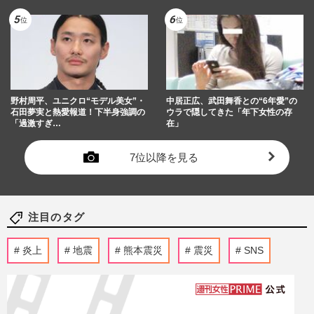
野村周平、ユニクロ“モデル美女”・
中居正広、武田舞香との“6年愛”の
石田夢実と熱愛報道！下半身強調の
ウラで隠してきた「年下女性の存
「過激すぎ…
在」
7位以降を見る
注目のタグ
炎上
地震
熊本震災
震災
SNS