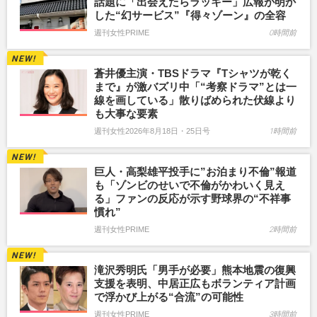
話題に「出会えたらラッキー」広報が明か
した“幻サービス”『得々ゾーン』の全容
週刊女性PRIME
0時間前
蒼井優主演・TBSドラマ『Tシャツが乾く
まで』が激バズリ中「“考察ドラマ”とは一
線を画している」散りばめられた伏線より
も大事な要素
週刊女性2026年8月18日・25日号
1時間前
巨人・高梨雄平投手に”お泊まり不倫”報道
も「ゾンビのせいで不倫がかわいく見え
る」ファンの反応が示す野球界の“不祥事
慣れ”
週刊女性PRIME
2時間前
滝沢秀明氏「男手が必要」熊本地震の復興
支援を表明、中居正広もボランティア計画
で浮かび上がる“合流”の可能性
週刊女性PRIME
3時間前