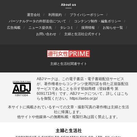
About us
運営会社
利用規約
プライバシーポリシー
パーソナルデータの外部送信について
コンテンツ制作・編集ポリシー
広告掲載
ニュース提供先
タレコミ
採用情報
お知らせ一覧
お問い合わせ
主婦と生活社公式サイト
主婦と生活社関連サイト
ABJマークは、この電子書店・電子書籍配信サービス
が、著作権者からコンテンツ使用許諾を得た正規版配信
サービスであることを示す登録商標（登録番号 第
6091713号）です。ABJマークについて、詳しくはこち
らを御覧ください。
https://aebs.or.jp/
本サイトに掲載されているすべての⽂章・撮影写真の著作権は主婦と⽣活
社に帰属します。
他サイトや他媒体への無断転載・複製⾏為は固く禁⽌します。