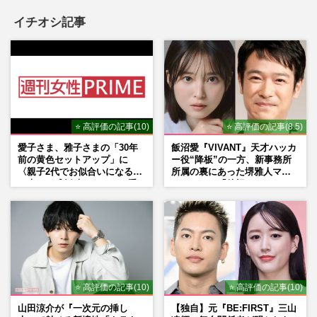
イチオシ記事
⭐ 高評価の記事(10)
⭐ 高評価の記事(8.5)
愛子さま、雅子さまの「30年
飯沼愛『VIVANT』天才ハッカ
前の黄色セットアップ」に
ー役“降板”の一方、新事務所
〈親子2代でお似合いになる〉
所属の裏にあった堺雅人マネ
の声、ご成婚時のドレスも手
ージャーの「後押し」
がけた森英恵さんとの絆
⭐ 高評価の記事(10)
⭐ 高評価の記事(10)
山田涼介が『一次元の挿し
【独自】元『BE:FIRST』三山