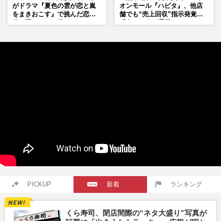
がドラマ『夏色の雲が恋と嵐
オンモール『ハビタ』、他店
をまきおこす』で挑んだ恋人
舗でも“売上回収”指示発覚で
役、照れながら挑んだキュン
「命より金」通用しなくなっ
シーン秘話
た言い訳
PICKUP
新着
ランキング
くら寿司、閉店間際の“ネタ大盛り”写真が