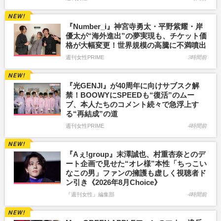
『Number_i』神宮寺勇太・平野紫耀・岸
優太が“海外進出”の夢実現も、チケット価
格が大幅変更！世界規模の高騰に不満噴出
週刊女性PRIME
3時間前
『光GENJI』が40周年に向けサブスク解
禁！BOOWYにSPEEDも“復活”のムー
ブ、本人たちのコメント続々で急浮上す
る“再結成”の道
週刊女性PRIME
4時間前
『Aぇ!group』末澤誠也、村重杏奈とのデ
ート企画で見せた“オレ様”本性「ちっこい
なこの男」ファンの擁護も虚しく視聴者ド
ン引き《2026年8月Choice》
『週刊女性』編集部
4時間前