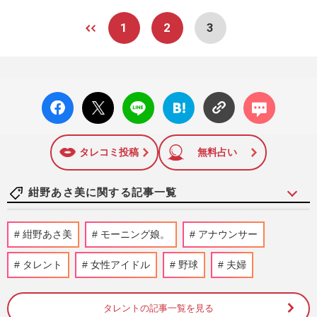
1
2
3
facebo
X ポス
LINE
はてな
コメン
ok い
ト
ブック
ト
いね
マーク
に追加
タレコミ投稿
無料占い
紺野あさ美に関する記事一覧
“暴言騒動”の元モー娘。北川莉央、テレ東
紺野あさ美
モーニング娘。
アナウンサー
入社で“再出発”するもファンやきもき
週刊女性PRIME
2026/4/2
タレント
女性アイドル
野球
夫婦
元モーニング娘。で第4子出産の紺野あさ
タレントの記事一覧を見る