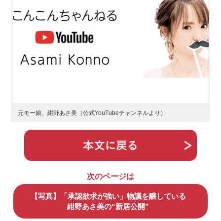
元モー娘。紺野あさ美（公式YouTubeチャンネルより）
次のページは
【写真】「承認欲求が強い」物議を醸している
紺野あさ美の“新居公開”