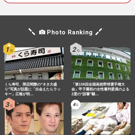
美「妊娠関係ないから」抜歯にツッコミ、
炎上恐れる“気にしい”気…
週刊女性PRIME
2024/10/9
元モーニング娘。で第4子妊娠中の紺野あ
Photo Ranking
さ美「なんかガリガリ」“激ヤセ”姿に心配
の声続出、テレ東アナ時…
週刊女性PRIME
2024/5/3
第4子妊娠発表の紺野あさ美、夫の日ハ
ム・杉浦稔大は「最高年俸は7000万円」収
入は若干“右肩下がり”も2軒…
くら寿司、閉店間際の“ネタ大盛
「第108回全国高校野球選手権大
週刊女性PRIME
2024/3/31
り”写真が話題に「出会えたらラッ
会」甲子園初の女性審判委員のよる
キー」広報が明…
2度の“誤審”騒…