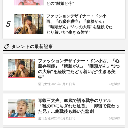
との“離婚と今”
ファッションデザイナー・ドン小
西、『心臓弁膜症』『膀胱がん』
『咽頭がん』“3つの大病”を経験でた
どり着いた“生きる美学”
タレントの最新記事
ファッションデザイナー・ドン小西、『心
臓弁膜症』『膀胱がん』『咽頭がん』“3つ
の大病”を経験でたどり着いた“生きる美
学”
週刊女性2026年8月11日号
1時間前
毒蝮三太夫、90歳で語る戦争のリアル
「靴の中にちぎれた足首」「抑留で変わっ
た兄」…終戦後も続いた悲劇
週刊女性2026年8月11日号
6時間前