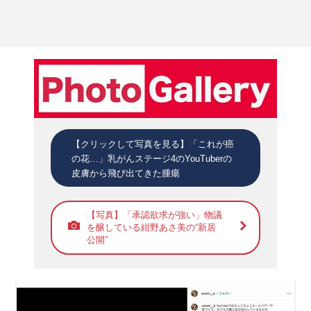
【クリックして写真を見る】「これが癌
の花…」乳がんステージ4のYouTuberの
皮膚から飛び出てきた腫瘍
【写真】「承認欲求が強い」物議
を醸している紺野あさ美の“新居
公開”