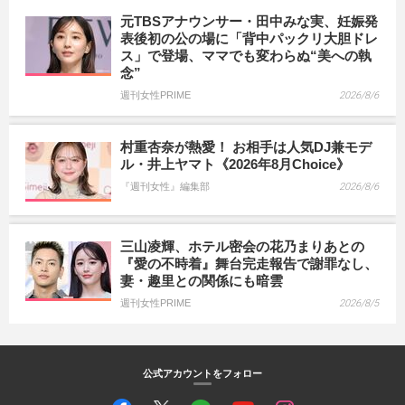
元TBSアナウンサー・田中みな実、妊娠発
表後初の公の場に「背中パックリ大胆ドレ
ス」で登場、ママでも変わらぬ“美への執
念”
週刊女性PRIME
2026/8/6
村重杏奈が熱愛！ お相手は人気DJ兼モデ
ル・井上ヤマト《2026年8月Choice》
『週刊女性』編集部
2026/8/6
三山凌輝、ホテル密会の花乃まりあとの
『愛の不時着』舞台完走報告で謝罪なし、
妻・趣里との関係にも暗雲
週刊女性PRIME
2026/8/5
公式アカウントをフォロー