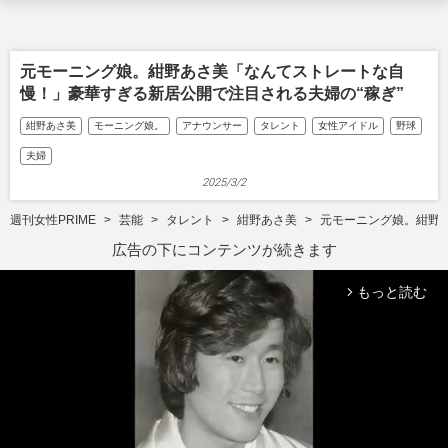
元モーニング娘。紺野あさ美「なんてストレートな自
慢！」豪華すぎる新居公開で注目される夫婦の“稼ぎ”
紺野あさ美
モーニング娘。
アナウンサー
タレント
女性アイドル
野球
夫婦
2025/3/2
週刊女性PRIME
芸能
タレント
紺野あさ美
元モーニング娘。紺野
広告の下にコンテンツが続きます
もっと読む
arrow_forward_ios