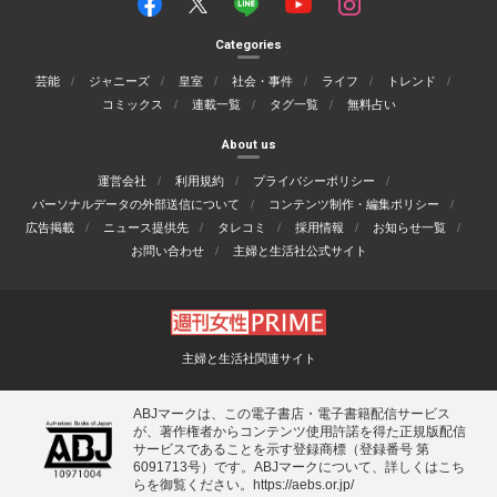
Categories
芸能
ジャニーズ
皇室
社会・事件
ライフ
トレンド
コミックス
連載一覧
タグ一覧
無料占い
About us
運営会社
利用規約
プライバシーポリシー
パーソナルデータの外部送信について
コンテンツ制作・編集ポリシー
広告掲載
ニュース提供先
タレコミ
採用情報
お知らせ一覧
お問い合わせ
主婦と生活社公式サイト
主婦と生活社関連サイト
ABJマークは、この電子書店・電子書籍配信サービス
が、著作権者からコンテンツ使用許諾を得た正規版配信
サービスであることを示す登録商標（登録番号 第
6091713号）です。ABJマークについて、詳しくはこち
らを御覧ください。
https://aebs.or.jp/