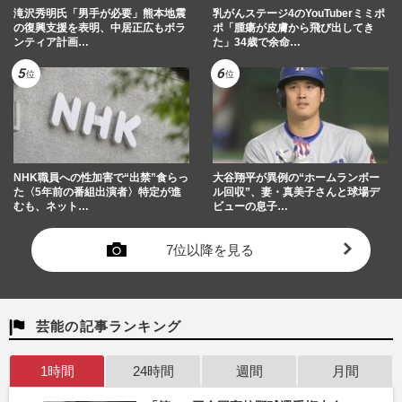
滝沢秀明氏「男手が必要」熊本地震
乳がんステージ4のYouTuberミミポ
の復興支援を表明、中居正広もボラ
ポ「腫瘍が皮膚から飛び出してき
ンティア計画…
た」34歳で余命…
NHK職員への性加害で“出禁”食らっ
大谷翔平が異例の“ホームランボー
た〈5年前の番組出演者〉特定が進
ル回収”、妻・真美子さんと球場デ
むも、ネット…
ビューの息子…
7位以降を見る
芸能の記事ランキング
1時間
24時間
週間
月間