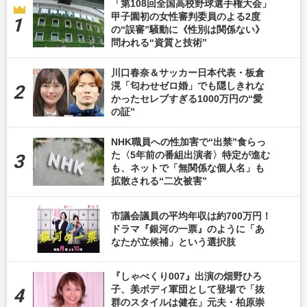
「第108回全国高校野球選手権大会」
甲子園初の女性審判委員のよる2度
の“誤審”騒動に《性別は関係ない》
問われる“資質と技術”
川口春奈＆サッカー日本代表・板倉
滉「匂わせゼロ婚」でも隠しきれな
かったセレブすぎる1000万円の“愛
の証”
NHK職員への性加害で“出禁”食らっ
た〈5年前の番組出演者〉特定が進む
も、ネットで「無関係な個人名」も
拡散される“二次被害”
市議会議員の平均年収は約700万円！
ドラマ『銀河の一票』のように「あ
なたが立候補」という選択肢
『しゃべくり007』出演の畑野ひろ
子、美ボディ軍団として登場で「抜
群のスタイルは健在」元夫・柏原崇