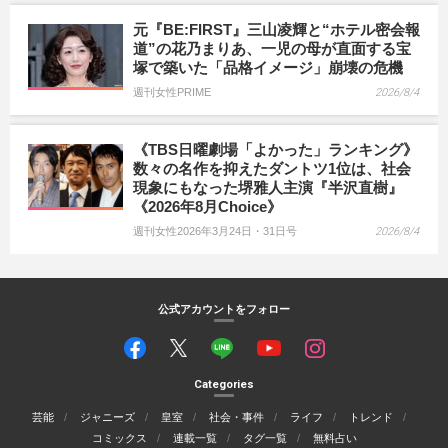
元『BE:FIRST』三山凌輝と“ホテル密会報
道”の花乃まりあ、一児の母が直面する宝
塚で築いた「品格イメージ」崩壊の危機
週刊女性PRIME
2026/8/4
《TBS日曜劇場「よかった」ランキング》
数々の名作を抑えたダントツ1位は、社会
現象にもなった堺雅人主演『半沢直樹』
《2026年8月Choice》
週刊女性2026年3月24日・31日号
2026/8/4
公式アカウントをフォロー
Categories
芸能
ジャニーズ
皇室
社会・事件
ライフ
トレンド
コミックス
連載一覧
タグ一覧
無料占い