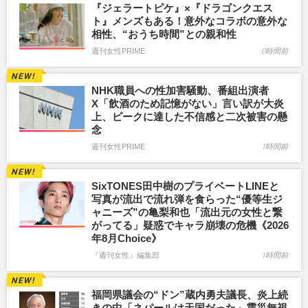
『ジェラートピケ』×『ドラゴンクエス
ト』メンズもある！意外なコラボの意外な
相性、“おうち時間”との親和性
週刊女性PRIME
0時間前
NHK職員への性加害騒動、番組出演者
X「飲酒のため記憶がない」言い訳が大炎
上、ピークに達した不信感と二次被害の懸
念
週刊女性PRIME
1時間前
SixTONES田中樹のプライベートLINEと
写真が流出で流れ弾を食らった“優等生ジ
ャニーズ”の亀梨和也「流出元の女性と繋
がってる」疑惑でキャラ崩壊の危機《2026
年8月Choice》
『週刊女性』編集部
1時間前
福岡県議会の“ドン”蔵内勇夫議長、炎上続
きの中「ネパールは天国だった」震災無視