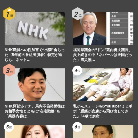
NHK職員への性加害で“出禁”食らっ
福岡県議会の“ドン”蔵内勇夫議長、
た〈5年前の番組出演者〉特定が進
炎上続きの中「ネパールは天国だっ
むも、ネット…
た」震災無…
NHK阿部渉アナ、局内不倫発覚後は
乳がんステージ4のYouTuberミミポ
お相手女性とともに“在宅勤務”も
ポ「腫瘍が皮膚から飛び出してき
「業務内容は…
た」34歳で余命…