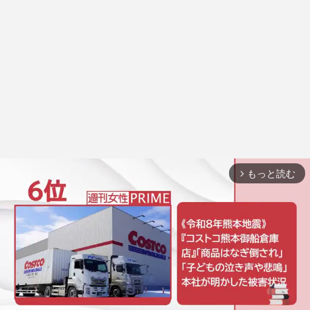
もっと読む
arrow_forward_ios