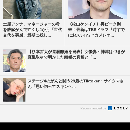
土屋アンナ、マネージャーの母
《松山ケンイチ》再ピーク到
を膵臓がんで亡くし4か月「世代
来！最新はTBSドラマ『時すで
交代を実感」最期に残し...
におスシ!?』“カメレオ...
【杉本哲太が還暦離婚を発表】女優妻・神津はづきが
直撃取材で明かした離婚の真相と「...
ステージ4のがんと闘う29歳のTiktoker・サイタマさ
ん「思い切ってスキンヘ...
Recommended by