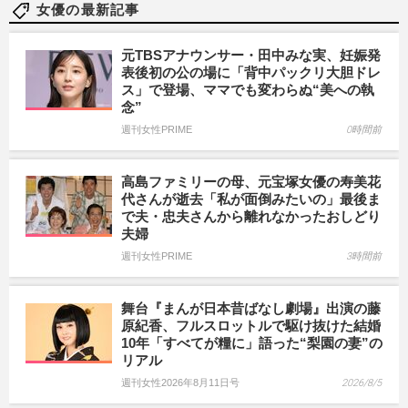
女優の最新記事
元TBSアナウンサー・田中みな実、妊娠発
表後初の公の場に「背中パックリ大胆ドレ
ス」で登場、ママでも変わらぬ“美への執
念”
週刊女性PRIME
0時間前
高島ファミリーの母、元宝塚女優の寿美花
代さんが逝去「私が面倒みたいの」最後ま
で夫・忠夫さんから離れなかったおしどり
夫婦
週刊女性PRIME
3時間前
舞台『まんが日本昔ばなし劇場』出演の藤
原紀香、フルスロットルで駆け抜けた結婚
10年「すべてが糧に」語った“梨園の妻”の
リアル
週刊女性2026年8月11日号
2026/8/5