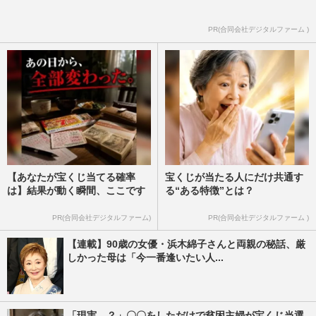
PR(合同会社デジタルファーム )
【あなたが宝くじ当てる確率
宝くじが当たる人にだけ共通す
は】結果が動く瞬間、ここです
る“ある特徴”とは？
PR(合同会社デジタルファーム)
PR(合同会社デジタルファーム )
【連載】90歳の女優・浜木綿子さんと両親の秘話、厳
しかった母は「今一番逢いたい人...
「現実…？」〇〇をしただけで貧困主婦が宝くじ当選