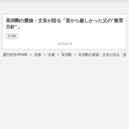
長渕剛の愛娘・文音が語る「昔から厳しかった父の”教育
方針”」
長渕剛
2015/6/19
週刊女性PRIME
芸能
女優
長渕剛
長渕剛の愛娘・文音が語る「昔か