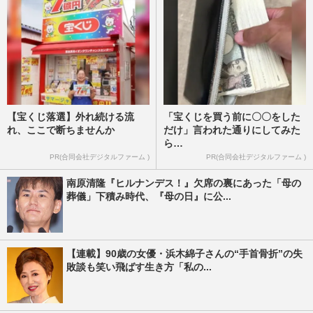
【宝くじ落選】外れ続ける流
「宝くじを買う前に〇〇をした
れ、ここで断ちませんか
だけ」言われた通りにしてみた
ら…
PR(合同会社デジタルファーム )
PR(合同会社デジタルファーム )
南原清隆『ヒルナンデス！』欠席の裏にあった「母の
葬儀」下積み時代、『母の日』に公...
【連載】90歳の女優・浜木綿子さんの“手首骨折”の失
敗談も笑い飛ばす生き方「私の...