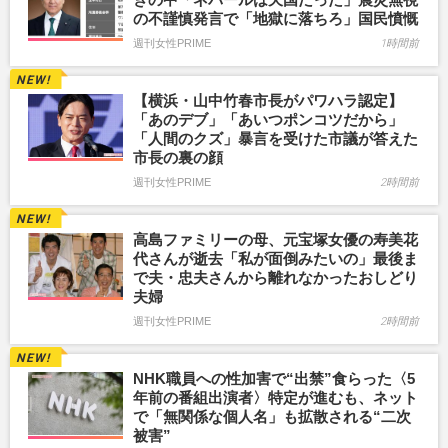
の不謹慎発言で「地獄に落ちろ」国民憤慨
週刊女性PRIME
1時間前
【横浜・山中竹春市長がパワハラ認定】
「あのデブ」「あいつポンコツだから」
「人間のクズ」暴言を受けた市議が答えた
市長の裏の顔
週刊女性PRIME
2時間前
高島ファミリーの母、元宝塚女優の寿美花
代さんが逝去「私が面倒みたいの」最後ま
で夫・忠夫さんから離れなかったおしどり
夫婦
週刊女性PRIME
2時間前
NHK職員への性加害で“出禁”食らった〈5
年前の番組出演者〉特定が進むも、ネット
で「無関係な個人名」も拡散される“二次
被害”