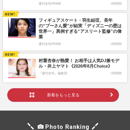
週刊女性PRIME
5時間前
フィギュアスケート・羽生結弦、長年
の“プーさん愛”が結実「ディズニーの壁は
世界一」異例すぎる“アスリート監修”の偉
業
週刊女性PRIME
6時間前
村重杏奈が熱愛！ お相手は人気DJ兼モデ
ル・井上ヤマト《2026年8月Choice》
『週刊女性』編集部
6時間前
新着をもっと見る
Photo Ranking