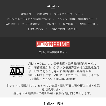
About us
運営会社
利用規約
プライバシーポリシー
パーソナルデータの外部送信について
コンテンツ制作・編集ポリシー
広告掲載
ニュース提供先
タレコミ
採用情報
お知らせ一覧
お問い合わせ
主婦と生活社公式サイト
主婦と生活社関連サイト
ABJマークは、この電子書店・電子書籍配信サービス
が、著作権者からコンテンツ使用許諾を得た正規版配信
サービスであることを示す登録商標（登録番号 第
6091713号）です。ABJマークについて、詳しくはこち
らを御覧ください。
https://aebs.or.jp/
本サイトに掲載されているすべての⽂章・撮影写真の著作権は主婦と⽣活
社に帰属します。
他サイトや他媒体への無断転載・複製⾏為は固く禁⽌します。