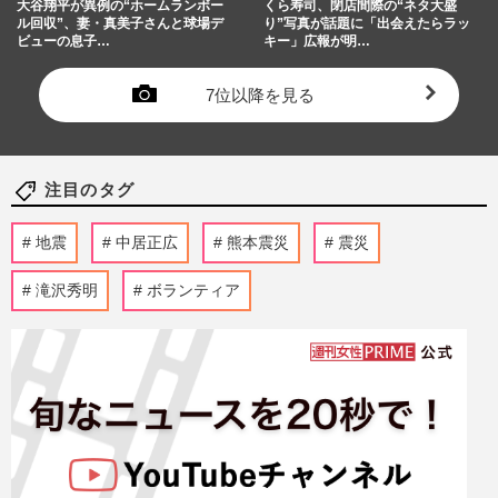
大谷翔平が異例の“ホームランボー
くら寿司、閉店間際の“ネタ大盛
ル回収”、妻・真美子さんと球場デ
り”写真が話題に「出会えたらラッ
ビューの息子…
キー」広報が明…
7位以降を見る
注目のタグ
地震
中居正広
熊本震災
震災
滝沢秀明
ボランティア