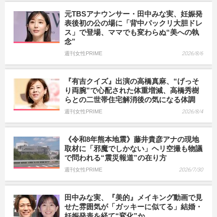
元TBSアナウンサー・田中みな実、妊娠発
表後初の公の場に「背中パックリ大胆ドレ
ス」で登場、ママでも変わらぬ“美への執
念”
週刊女性PRIME
2026/8/6
『有吉クイズ』出演の高橋真麻、“げっそ
り両腕”で心配された体重増減、高橋秀樹
らとの二世帯住宅解消後の気になる体調
週刊女性PRIME
2026/8/4
《令和8年熊本地震》藤井貴彦アナの現地
取材に「邪魔でしかない」ヘリ空撮も物議
で問われる“震災報道”の在り方
週刊女性PRIME
2026/7/30
田中みな実、『美的』メイキング動画で見
せた雰囲気が「ガッキーに似てる」結婚・
妊娠発表を経て“変化”か