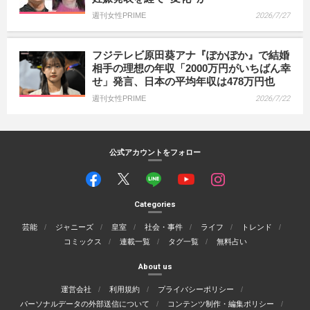
週刊女性PRIME
2026/7/27
フジテレビ原田葵アナ『ぽかぽか』で結婚
相手の理想の年収「2000万円がいちばん幸
せ」発言、日本の平均年収は478万円也
週刊女性PRIME
2026/7/22
公式アカウントをフォロー
Categories
芸能
ジャニーズ
皇室
社会・事件
ライフ
トレンド
コミックス
連載一覧
タグ一覧
無料占い
About us
運営会社
利用規約
プライバシーポリシー
パーソナルデータの外部送信について
コンテンツ制作・編集ポリシー