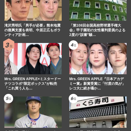
滝沢秀明氏「男手が必要」熊本地震
「第108回全国高校野球選手権大
の復興支援を表明、中居正広もボラ
会」甲子園初の女性審判委員のよる
ンティア計画…
2度の“誤審”騒…
Mrs. GREEN APPLE×ミスタードー
Mrs. GREEN APPLE『日本アカデ
ナツコラボ“限定ボックス”が転売
ミー賞』新賞受賞に「忖度の気が」
「これ買う人も…
レコ大に続き囁か…