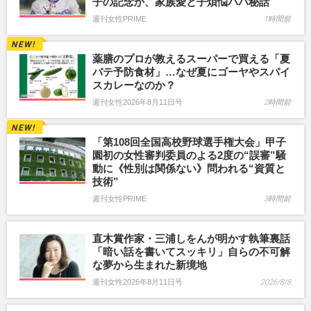
子の記念か、家族愛と子煩悩パパ秘話
週刊女性PRIME
1時間前
薬膳のプロが教えるスーパーで買える「夏
バテ予防食材」…なぜ夏にゴーヤやスパイ
スカレーなのか？
週刊女性2026年8月11日号
2時間前
「第108回全国高校野球選手権大会」甲子
園初の女性審判委員のよる2度の“誤審”騒
動に《性別は関係ない》問われる“資質と
技術”
週刊女性PRIME
3時間前
直木賞作家・三浦しをんが明かす執筆裏話
「暗い話を書いてスッキリ」自らの不可解
な夢から生まれた新境地
週刊女性2026年8月11日号
2026/8/8