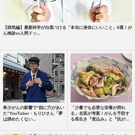
【病気編】最新科学が白黒つける「本当に身体にいいこと」6選！が
ん検診or人間ドッ...
希少がんの影響で“顔に穴があい
「少量でも必要な栄養が摂れ
た”YouTuber・もりひさん「夢
る」名医が考案！がんを予防す
は諦めたくない...
る長生き『煮込み』と『抗が...