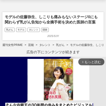
モデルの佐藤弥生、しこりも痛みもないステージ0にも
関わらず乳がん告知から全摘手術を決めた医師の言葉
乳がん
モデル
タレント
闘病
2025/5/31
週刊女性PRIME
芸能
タレント
乳がん
モデルの佐藤弥生、しこり
広告の下にコンテンツが続きます
もっと読む
arrow_forward_ios