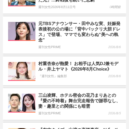
週刊女性2026年8月11日号
0時間前
元TBSアナウンサー・田中みな実、妊娠発
表後初の公の場に「背中パックリ大胆ドレ
ス」で登場、ママでも変わらぬ“美への執
念”
週刊女性PRIME
2026/8/6
村重杏奈が熱愛！ お相手は人気DJ兼モデ
ル・井上ヤマト《2026年8月Choice》
『週刊女性』編集部
2026/8/6
三山凌輝、ホテル密会の花乃まりあとの
『愛の不時着』舞台完走報告で謝罪なし、
妻・趣里との関係にも暗雲
週刊女性PRIME
2026/8/5