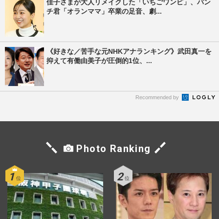
佳子さまが大人リメイクした「いちごワンピ」、パン
チ君「オランママ」卒業の足音、劇...
《好きな／苦手な元NHKアナランキング》武田真一を
抑えて有働由美子が圧倒的1位、...
Recommended by
Photo Ranking