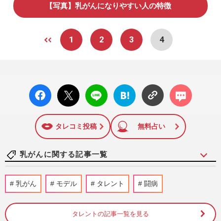
【写真】乳がんになりやすい人の特徴
1
2
3
4
facebo
X ポス
LINE
はてな
コメン
ok い
ト
ブック
ト
いね
マーク
に追加
タレコミ投稿
無料占い
乳がんに関する記事一覧
乳がんで左胸を失うも第一声は“気に入っ
乳がん
モデル
タレント
闘病
た！”「根拠がなくても大丈夫」ロックバ
ンドボーカル・ミワユータ…
週刊女性2026年8月18日・25日号
1時間前
タレントの記事一覧を見る