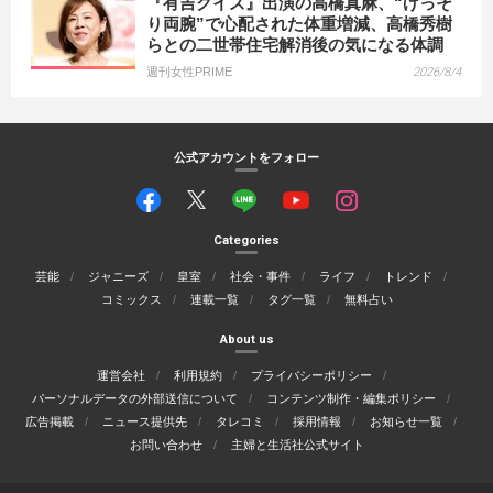
『有吉クイズ』出演の高橋真麻、“げっそ
り両腕”で心配された体重増減、高橋秀樹
らとの二世帯住宅解消後の気になる体調
週刊女性PRIME
2026/8/4
公式アカウントをフォロー
Categories
芸能
ジャニーズ
皇室
社会・事件
ライフ
トレンド
コミックス
連載一覧
タグ一覧
無料占い
About us
運営会社
利用規約
プライバシーポリシー
パーソナルデータの外部送信について
コンテンツ制作・編集ポリシー
広告掲載
ニュース提供先
タレコミ
採用情報
お知らせ一覧
お問い合わせ
主婦と生活社公式サイト