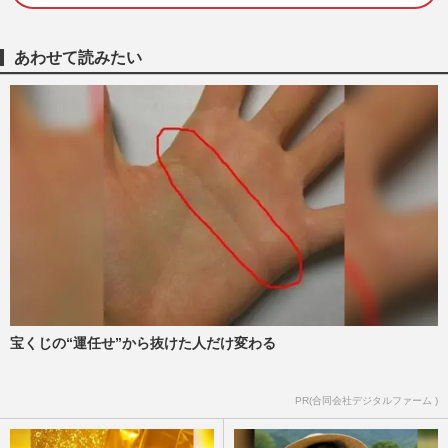
乳がん患者の乳輪を取り戻す！ブレストア
ートメイク第一人者・岩元淑子さんの挑戦
あわせて読みたい
と「ハードルしかない」啓…
週刊女性2026年8月11日号
2026/8/2
乳がん闘病中の演歌歌手・石原詢子「自ら
髪の毛をむしり取り…」抗がん剤の脱毛乗
り越え、仕事復帰へ見せた…
週刊女性2026年7月28日・8月4日号
2026/7/25
《乳がん闘病》念願のデビュー直後に判
明、歌手くろさわかな「死の恐怖、それで
もまた歌いたい」の決意
週刊女性2026年6月2日号
2026/6/6
宝くじの“運任せ”から抜けた人だけ変わる
40歳で乳がん発症の漫画家・夢野かつきさ
PR(合同会社デジタルファーム )
ん「ちゃんと終わりはある」全摘手術から
10年で辿り着いた“ポジテ…