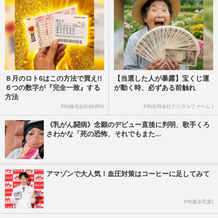
週刊女性2026年4月7日・14日号
2026/4/4
８月のロト6はこの方法で買え!!
【当選した人が暴露】宝くじ運
６つの数字が『完全一致』する
が動く時、必ずある前触れ
方法
PR(株式会社MURA)
PR(合同会社デジタルファーム )
《乳がん闘病》念願のデビュー直後に判明、歌手くろ
さわかな「死の恐怖、それでもまた...
アマゾンで大人気！血圧対策はコーヒーに足してみて
PR(森永乳業)