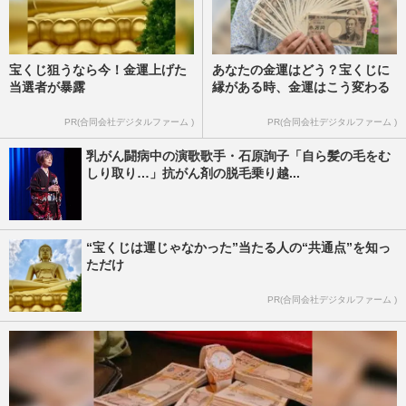
宝くじ狙うなら今！金運上げた
あなたの金運はどう？宝くじに
当選者が暴露
縁がある時、金運はこう変わる
PR(合同会社デジタルファーム )
PR(合同会社デジタルファーム )
乳がん闘病中の演歌歌手・石原詢子「自ら髪の毛をむ
しり取り…」抗がん剤の脱毛乗り越...
“宝くじは運じゃなかった”当たる人の“共通点”を知っ
ただけ
PR(合同会社デジタルファーム )