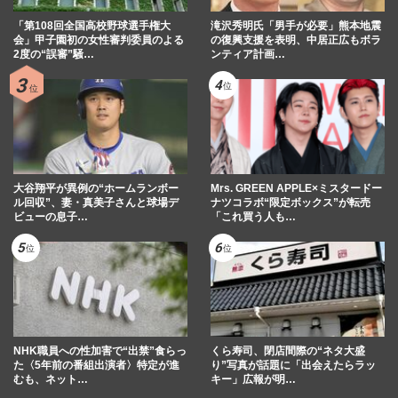
「第108回全国高校野球選手権大
滝沢秀明氏「男手が必要」熊本地震
会」甲子園初の女性審判委員のよる
の復興支援を表明、中居正広もボラ
2度の“誤審”騒…
ンティア計画…
大谷翔平が異例の“ホームランボー
Mrs. GREEN APPLE×ミスタードー
ル回収”、妻・真美子さんと球場デ
ナツコラボ“限定ボックス”が転売
ビューの息子…
「これ買う人も…
NHK職員への性加害で“出禁”食らっ
くら寿司、閉店間際の“ネタ大盛
た〈5年前の番組出演者〉特定が進
り”写真が話題に「出会えたらラッ
むも、ネット…
キー」広報が明…