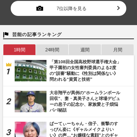
7位以降を見る
芸能の記事ランキング
1時間
24時間
週間
月間
「第108回全国高校野球選手権大会」
甲子園初の女性審判委員のよる2度
の“誤審”騒動に《性別は関係ない》
問われる“資質と技術”
大谷翔平が異例の“ホームランボール
回収”、妻・真美子さんと球場デビュ
ーの息子の記念か、家族愛と子煩悩
パパ秘話
ぱーてぃーちゃん・信子、衝撃のす
っぴん姿に《ギャルメイクよりい
い》の声…“お嬢様な素顔”とのギャ