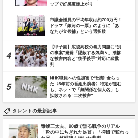
ップで好感度爆上がり
市議会議員の平均年収は約700万円！
ドラマ『銀河の一票』のように「あ
なたが立候補」という選択肢
【甲子園】広陵高校の暴力問題に“別
の事案”発覚「隠蔽する気満々」凄惨
な被害内容と“後手後手”対応に猛批
判
NHK職員への性加害で“出禁”食らっ
た〈5年前の番組出演者〉特定が進む
も、ネットで「無関係な個人名」も
拡散される“二次被害”
タレントの最新記事
毒蝮三太夫、90歳で語る戦争のリアル
「靴の中にちぎれた足首」「抑留で変わっ
た兄」…終戦後も続いた悲劇