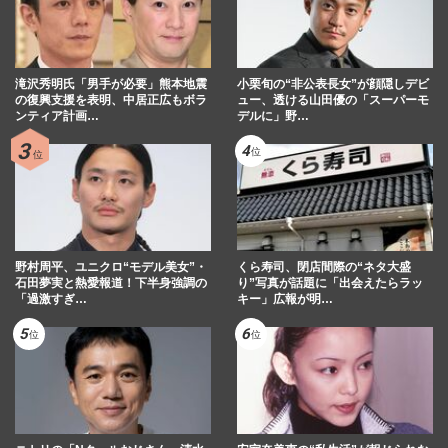
滝沢秀明氏「男手が必要」熊本地震
小栗旬の“非公表長女”が顔隠しデビ
の復興支援を表明、中居正広もボラ
ュー、透ける山田優の「スーパーモ
ンティア計画…
デルに」野…
野村周平、ユニクロ“モデル美女”・
くら寿司、閉店間際の“ネタ大盛
石田夢実と熱愛報道！下半身強調の
り”写真が話題に「出会えたらラッ
「過激すぎ…
キー」広報が明…