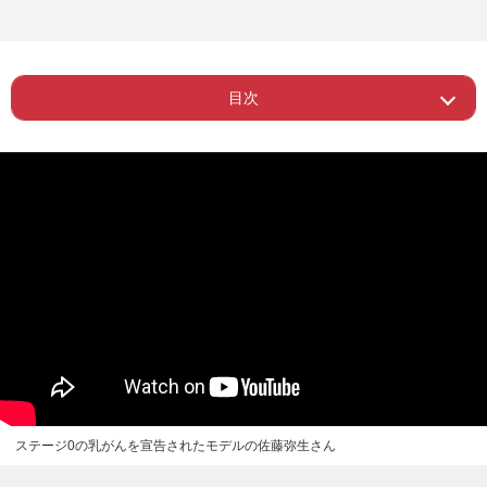
目次
ー ステージ0なのに全摘ってどういうこ
Page 1
と？
ー 全摘という決断をしたことに後悔は
Page 2
ない
Page 3
ー 婚活アプリにも登録
ステージ0の乳がんを宣告されたモデルの佐藤弥生さん