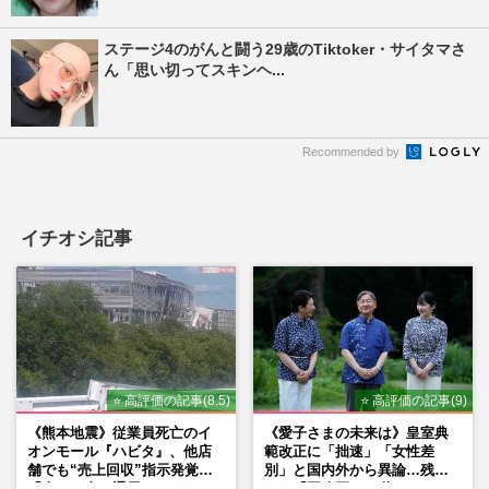
ステージ4のがんと闘う29歳のTiktoker・サイタマさ
ん「思い切ってスキンヘ...
Recommended by
イチオシ記事
⭐ 高評価の記事(8.5)
⭐ 高評価の記事(9)
《熊本地震》従業員死亡のイ
《愛子さまの未来は》皇室典
オンモール『ハビタ』、他店
範改正に「拙速」「女性差
舗でも“売上回収”指示発覚で
別」と国内外から異論…残さ
「命より金」通用しなくなっ
れた「再改正」の道