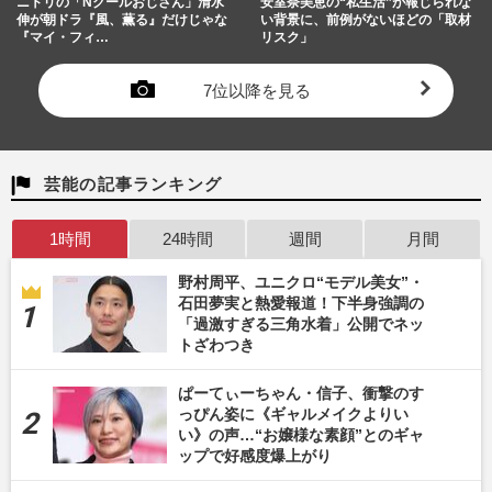
ニトリの「Nクールおじさん」清水
安室奈美恵の“私生活”が報じられな
伸が朝ドラ『風、薫る』だけじゃな
い背景に、前例がないほどの「取材
『マイ・フィ…
リスク」
7位以降を見る
芸能の記事ランキング
1時間
24時間
週間
月間
野村周平、ユニクロ“モデル美女”・
石田夢実と熱愛報道！下半身強調の
「過激すぎる三角水着」公開でネッ
トざわつき
ぱーてぃーちゃん・信子、衝撃のす
っぴん姿に《ギャルメイクよりい
い》の声…“お嬢様な素顔”とのギャ
ップで好感度爆上がり