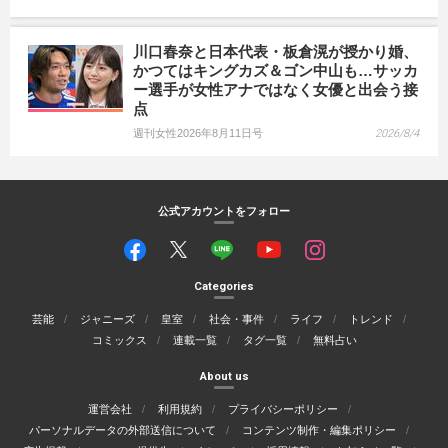
川口春奈と日本代表・板倉滉が授かり婚、
かつてはキングカズ＆ゴン中山も…サッカ
ー選手が女性アナではなく女優と出会う接
点
週刊女性2026年8月11日号
2026/8/4
公式アカウントをフォロー
Categories
芸能
ジャニーズ
皇室
社会・事件
ライフ
トレンド
コミックス
連載一覧
タグ一覧
無料占い
About us
運営会社
利用規約
プライバシーポリシー
パーソナルデータの外部送信について
コンテンツ制作・編集ポリシー