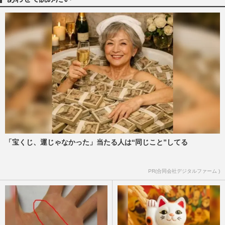
り越え、仕事復帰へ見せた…
週刊女性2026年7月28日・8月4日号
2026/7/25
《乳がん闘病》念願のデビュー直後に判
明、歌手くろさわかな「死の恐怖、それで
もまた歌いたい」の決意
週刊女性2026年6月2日号
2026/6/6
40歳で乳がん発症の漫画家・夢野かつきさ
ん「ちゃんと終わりはある」全摘手術から
10年で辿り着いた“ポジテ…
週刊女性2026年4月7日・14日号
2026/4/4
「宝くじ、運じゃなかった」当たる人は“同じこと”してる
乳がんを経て55歳で初婚「最初の5年間は
PR(合同会社デジタルファーム )
ずっと赤字」年商23億円『MTコスメティ
クス』板橋理恵社長が語った…
週刊女性2026年2月24日号
2026/2/21