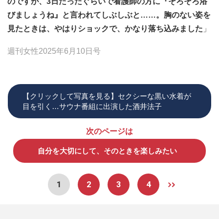
のですが、3日たったぐらいで看護師の方に『そろそろ浴
びましょうね』と言われてしぶしぶと……。胸のない姿を
見たときは、やはりショックで、かなり落ち込みました
」
週刊女性2025年6月10日号
【クリックして写真を見る】セクシーな黒い水着が
目を引く…サウナ番組に出演した酒井法子
次のページは
自分を大切にして、そのときを楽しみたい
1
2
3
4