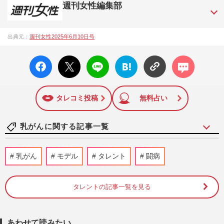
週刊女性編集部
1957年3月6日に日本で最初に創刊された女性週刊誌。芸能ゴ
出典元：
週刊女性2025年6月10日号
シップや事件、皇室の話題、感動ドキュメント、美容・健
康・グルメ・占いに関する情報を発信している。2017年12月
facebo
X ポス
LINE
はてな
コメン
12日号で「眞子さま嫁ぎ先の“義母”が抱える400万円超の“借金
ok い
ト
ブック
ト
トラブル”」報道をスクープ。この一報から約2か月後、宮内庁
いね
マーク
は結婚延期を発表。同記事は2018年の「編集者が選ぶ雑誌ジ
に追加
ャーナリズム賞」大賞を受賞した。毎週火曜日発売。
タレコミ投稿
無料占い
乳がんに関する記事一覧
乳がん患者の乳輪を取り戻す！ブレストア
乳がん
モデル
タレント
闘病
ートメイク第一人者・岩元淑子さんの挑戦
と「ハードルしかない」啓…
週刊女性2026年8月11日号
2026/8/2
タレントの記事一覧を見る
乳がん闘病中の演歌歌手・石原詢子「自ら
髪の毛をむしり取り…」抗がん剤の脱毛乗
あわせて読みたい