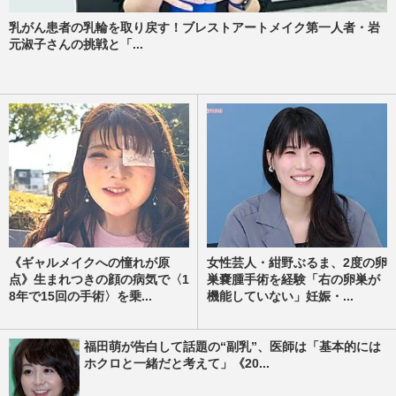
乳がん患者の乳輪を取り戻す！ブレストアートメイク第一人者・岩
元淑子さんの挑戦と「...
《ギャルメイクへの憧れが原
女性芸人・紺野ぶるま、2度の卵
点》生まれつきの顔の病気で〈1
巣嚢腫手術を経験「右の卵巣が
8年で15回の手術〉を乗...
機能していない」妊娠・...
福田萌が告白して話題の“副乳”、医師は「基本的には
ホクロと一緒だと考えて」《20...