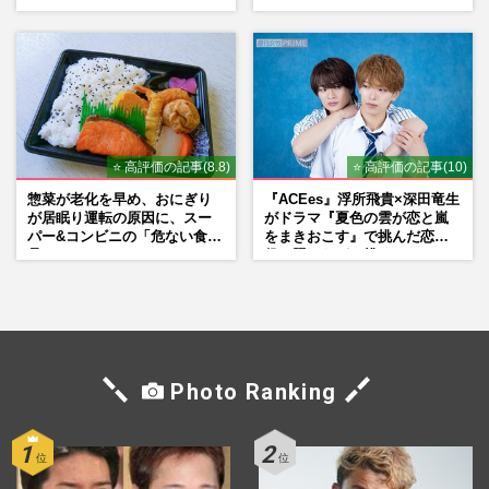
くれたら」アイドル像を封印
舞伎町に“急接近”でファン
した覚悟
「関わらないで！」
⭐ 高評価の記事(8.8)
⭐ 高評価の記事(10)
惣菜が老化を早め、おにぎり
『ACEes』浮所飛貴×深田竜生
が居眠り運転の原因に、スー
がドラマ『夏色の雲が恋と嵐
パー&コンビニの「危ない食
をまきおこす』で挑んだ恋人
品」
役、照れながら挑んだキュン
シーン秘話
Photo Ranking