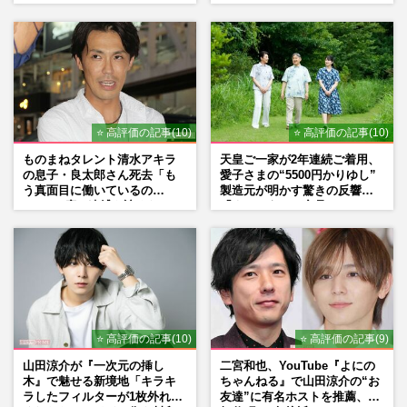
た言い訳
⭐ 高評価の記事(10)
⭐ 高評価の記事(10)
ものまねタレント清水アキラ
天皇ご一家が2年連続ご着用、
の息子・良太郎さん死去「も
愛子さまの“5500円かりゆし”
う真面目に働いているの
製造元が明かす驚きの反響
で」、2度の逮捕も諦めなかっ
「まさかうちの商品とは…」
た芸能界“波乱に満ちた37年”
⭐ 高評価の記事(10)
⭐ 高評価の記事(9)
山田涼介が『一次元の挿し
二宮和也、YouTube『よにの
木』で魅せる新境地「キラキ
ちゃんねる』で山田涼介の“お
ラしたフィルターが1枚外れて
友達”に有名ホストを推薦、歌