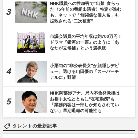
NHK職員への性加害で“出禁”食らっ
た〈5年前の番組出演者〉特定が進む
も、ネットで「無関係な個人名」も
拡散される“二次被害”
市議会議員の平均年収は約700万円！
ドラマ『銀河の一票』のように「あ
なたが立候補」という選択肢
小栗旬の“非公表長女”が顔隠しデビ
ュー、透ける山田優の「スーパーモ
デルに」野望
NHK阿部渉アナ、局内不倫発覚後は
お相手女性とともに“在宅勤務”も
「業務内容は一部しか知らされてい
ない」早期退職の可能性も
タレントの最新記事