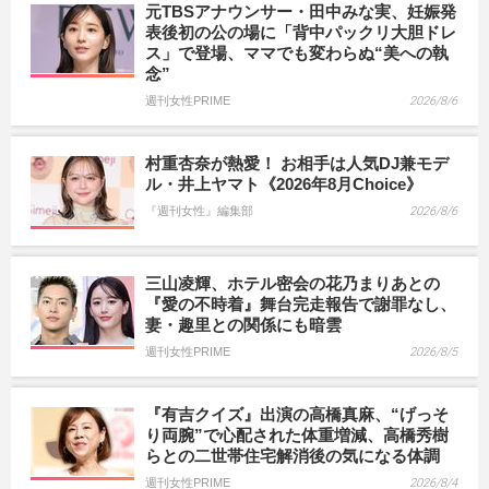
元TBSアナウンサー・田中みな実、妊娠発
表後初の公の場に「背中パックリ大胆ドレ
ス」で登場、ママでも変わらぬ“美への執
念”
週刊女性PRIME
2026/8/6
村重杏奈が熱愛！ お相手は人気DJ兼モデ
ル・井上ヤマト《2026年8月Choice》
『週刊女性』編集部
2026/8/6
三山凌輝、ホテル密会の花乃まりあとの
『愛の不時着』舞台完走報告で謝罪なし、
妻・趣里との関係にも暗雲
週刊女性PRIME
2026/8/5
『有吉クイズ』出演の高橋真麻、“げっそ
り両腕”で心配された体重増減、高橋秀樹
らとの二世帯住宅解消後の気になる体調
週刊女性PRIME
2026/8/4