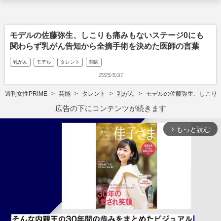
モデルの佐藤弥生、しこりも痛みもないステージ0にも
関わらず乳がん告知から全摘手術を決めた医師の言葉
乳がん
モデル
タレント
闘病
2025/5/31
週刊女性PRIME
芸能
タレント
乳がん
モデルの佐藤弥生、しこり
広告の下にコンテンツが続きます
もっと読む
arrow_forward_ios