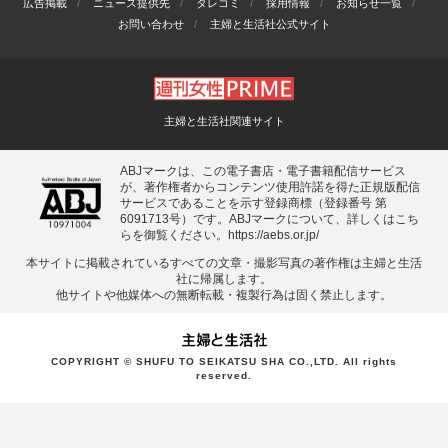
広告掲載
ニュース提供先
タレコミ
採用情報
お知らせ一覧
お問い合わせ
主婦と生活社公式サイト
主婦と生活社関連サイト
ABJマークは、この電子書店・電子書籍配信サービス
が、著作権者からコンテンツ使用許諾を得た正規版配信
サービスであることを示す登録商標（登録番号 第
6091713号）です。ABJマークについて、詳しくはこち
らを御覧ください。
https://aebs.or.jp/
本サイトに掲載されているすべての⽂章・撮影写真の著作権は主婦と⽣活
社に帰属します。
他サイトや他媒体への無断転載・複製⾏為は固く禁⽌します。
COPYRIGHT © SHUFU TO SEIKATSU SHA CO.,LTD. All rights
reserved.