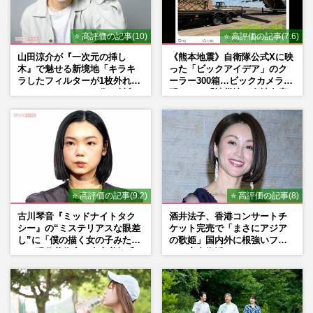
⭐ 高評価の記事(10)
⭐ 高評価の記事(7.6)
山田涼介が『一次元の挿し
《熊本地震》自衛隊公式Xに映
木』で魅せる新境地「キラキ
った「ビックアイデア」のク
ラしたフィルターが1枚外れて
ーラー300箱…ビックカメラが
くれたら」アイドル像を封印
明かした「被災地に自社在庫
した覚悟
提供」の真相
⭐ 高評価の記事(9.2)
⭐ 高評価の記事(8)
古川琴音『ミッドナイトタク
酒井法子、香港コンサートチ
シー』の“ミステリアスな眼差
ケット完売で「まさにアジア
し”に「僕の描く女の子みた
の歌姫」国内外に根強いファ
い」現代美術家・奈良美智氏
ンで完全復活か
もSNSで“公認”