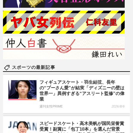
スポーツの最新記事
フィギュアスケート・羽生結弦、長年
の“プーさん愛”が結実「ディズニーの壁は
世界一」異例すぎる“アスリート監修”の偉
業
週刊女性PRIME
2026/8/6
スピードスケート・高木美帆が国民栄誉賞
受賞！副賞に「包丁10本」を選んだ背景