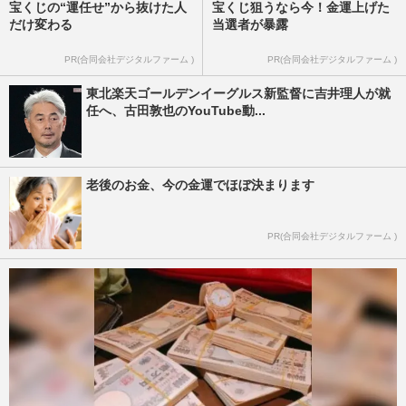
宝くじの“運任せ”から抜けた人
宝くじ狙うなら今！金運上げた
だけ変わる
当選者が暴露
PR(合同会社デジタルファーム )
PR(合同会社デジタルファーム )
東北楽天ゴールデンイーグルス新監督に吉井理人が就
任へ、古田敦也のYouTube動...
老後のお金、今の金運でほぼ決まります
PR(合同会社デジタルファーム )