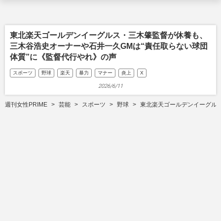
東北楽天ゴールデンイーグルス・三木肇監督が休養も、
三木谷浩史オーナーや石井一久GMは“責任取らない球団
体質”に《監督代行やれ》の声
スポーツ
野球
楽天
暴力
マナー
炎上
X
2026/6/11
週刊女性PRIME
芸能
スポーツ
野球
東北楽天ゴールデンイーグルス