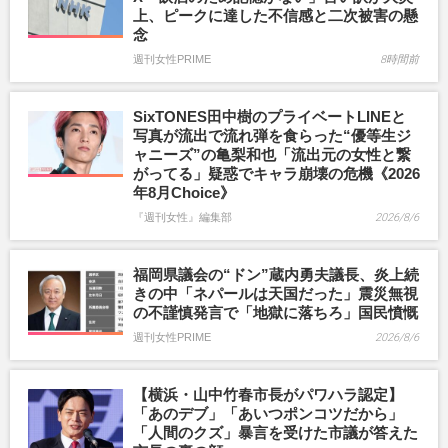
上、ピークに達した不信感と二次被害の懸
念
週刊女性PRIME
8時間前
SixTONES田中樹のプライベートLINEと
写真が流出で流れ弾を食らった“優等生ジ
ャニーズ”の亀梨和也「流出元の女性と繋
がってる」疑惑でキャラ崩壊の危機《2026
年8月Choice》
『週刊女性』編集部
2026/8/6
福岡県議会の“ドン”蔵内勇夫議長、炎上続
きの中「ネパールは天国だった」震災無視
の不謹慎発言で「地獄に落ちろ」国民憤慨
週刊女性PRIME
2026/8/6
【横浜・山中竹春市長がパワハラ認定】
「あのデブ」「あいつポンコツだから」
「人間のクズ」暴言を受けた市議が答えた