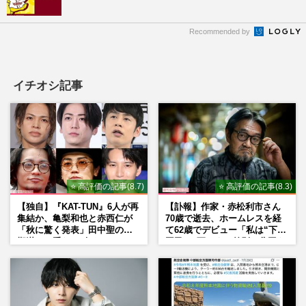
Recommended by
イチオシ記事
⭐ 高評価の記事(8.7)
⭐ 高評価の記事(8.3)
【独自】『KAT-TUN』6人が再
【訃報】作家・赤松利市さん
集結か、亀梨和也と赤西仁が
70歳で逝去、ホームレスを経
「秋に驚く発表」田中聖の刑
て62歳でデビュー「私は“下級
期満了と重なる“匂わせ”では
国民”。死ぬまで差別と貧困を
ない理由
書き続けます」壮絶人生