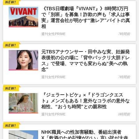
《TBS日曜劇場『VIVANT』》8時間3万円
で「別班」を募集！詐欺の声も「求人は事
実」運営会社が明かす“激レア”バイトの真
相
週刊女性PRIME
7時間前
元TBSアナウンサー・田中みな実、妊娠発
表後初の公の場に「背中パックリ大胆ドレ
ス」で登場、ママでも変わらぬ“美への執
念”
週刊女性PRIME
7時間前
『ジェラートピケ』×『ドラゴンクエス
ト』メンズもある！意外なコラボの意外な
相性、“おうち時間”との親和性
週刊女性PRIME
8時間前
NHK職員への性加害騒動、番組出演者
X「飲酒のため記憶がない」言い訳が大炎