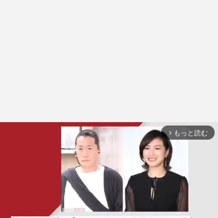
もっと読む
arrow_forward_ios