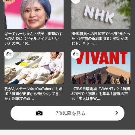
ぱーてぃーちゃん・信子、衝撃のす
NHK職員への性加害で“出禁”食らっ
っぴん姿に《ギャルメイクよりい
た〈5年前の番組出演者〉特定が進
い》の声…“お…
むも、ネット…
乳がんステージ4のYouTuberミミポ
《TBS日曜劇場『VIVANT』》8時間
ポ「腫瘍が皮膚から飛び出してき
3万円で「別班」を募集！詐欺の声
た」34歳で余命…
も「求人は事実…
7位以降を見る