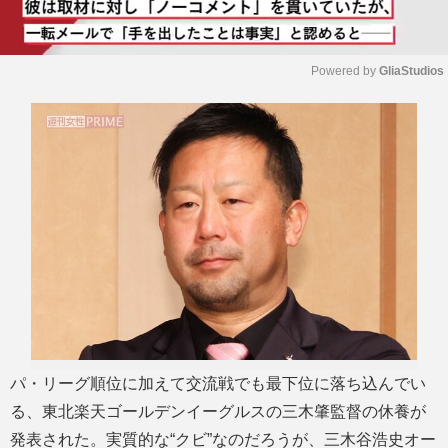
Powered by 
GliaStudios
M
u
t
e
パ・リーグ順位に加えて交流戦でも最下位に落ち込んでい
る、東北楽天ゴールデンイーグルスの三木肇監督の休養が
発表された。実質的な“クビ”なのだろうが、三木谷浩史オー