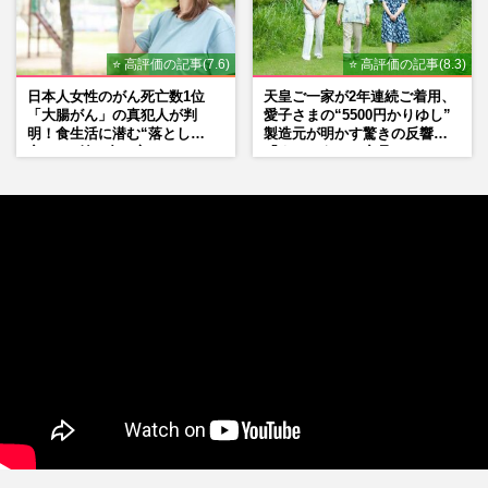
⭐ 高評価の記事(7.6)
⭐ 高評価の記事(8.3)
日本人女性のがん死亡数1位
天皇ご一家が2年連続ご着用、
「大腸がん」の真犯人が判
愛子さまの“5500円かりゆし”
明！食生活に潜む“落とし
製造元が明かす驚きの反響
穴”との付き合い方
「まさかうちの商品とは…」