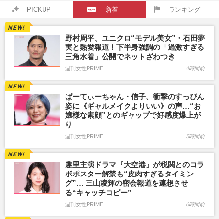
PICKUP
新着
ランキング
野村周平、ユニクロ“モデル美女”・石田夢
実と熱愛報道！下半身強調の「過激すぎる
三角水着」公開でネットざわつき
週刊女性PRIME
4時間前
ぱーてぃーちゃん・信子、衝撃のすっぴん
姿に《ギャルメイクよりいい》の声…“お
嬢様な素顔”とのギャップで好感度爆上が
り
週刊女性PRIME
5時間前
趣里主演ドラマ『大空港』が税関とのコラ
ボポスター解禁も“皮肉すぎるタイミン
グ”… 三山凌輝の密会報道を連想させ
る“キャッチコピー”
週刊女性PRIME
6時間前