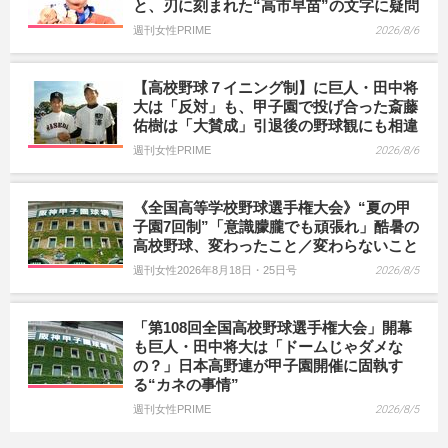
と、刃に刻まれた“高市早苗”の文字に疑問
週刊女性PRIME
2026/8/6
【高校野球７イニング制】に巨人・田中将
大は「反対」も、甲子園で投げ合った斎藤
佑樹は「大賛成」引退後の野球観にも相違
週刊女性PRIME
2026/8/6
《全国高等学校野球選手権大会》“夏の甲
子園7回制”「意識朦朧でも頑張れ」酷暑の
高校野球、変わったこと／変わらないこと
週刊女性2026年8月18日・25日号
2026/8/5
「第108回全国高校野球選手権大会」開幕
も巨人・田中将大は「ドームじゃダメな
の？」日本高野連が甲子園開催に固執す
る“カネの事情”
週刊女性PRIME
2026/8/5