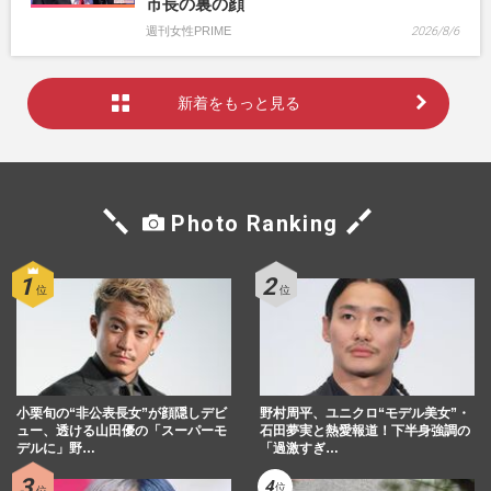
市長の裏の顔
週刊女性PRIME
2026/8/6
新着をもっと見る
Photo Ranking
小栗旬の“非公表長女”が顔隠しデビ
野村周平、ユニクロ“モデル美女”・
ュー、透ける山田優の「スーパーモ
石田夢実と熱愛報道！下半身強調の
デルに」野…
「過激すぎ…