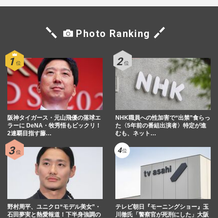
Photo Ranking
阪神タイガース・元山飛優の落球エ
NHK職員への性加害で“出禁”食らっ
ラーに DeNA・牧秀悟もビックリ！
た〈5年前の番組出演者〉特定が進
2連覇目指す藤…
むも、ネット…
野村周平、ユニクロ“モデル美女”・
テレビ朝日『モーニングショー』玉
石田夢実と熱愛報道！下半身強調の
川徹氏「警察官が死刑にした」大阪