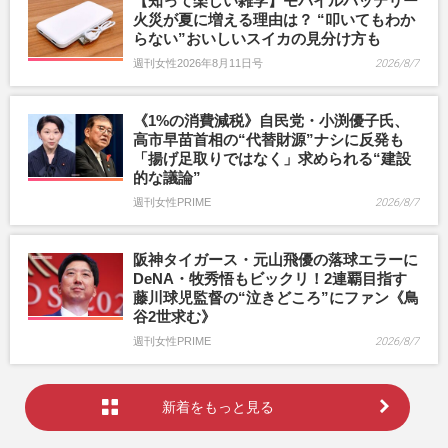
【知って楽しい雑学】モバイルバッテリー
火災が夏に増える理由は？ “叩いてもわか
らない”おいしいスイカの見分け方も
週刊女性2026年8月11日号
2026/8/7
《1%の消費減税》自民党・小渕優子氏、
高市早苗首相の“代替財源”ナシに反発も
「揚げ足取りではなく」求められる“建設
的な議論”
週刊女性PRIME
2026/8/7
阪神タイガース・元山飛優の落球エラーに
DeNA・牧秀悟もビックリ！2連覇目指す
藤川球児監督の“泣きどころ”にファン《鳥
谷2世求む》
週刊女性PRIME
2026/8/7
新着をもっと見る