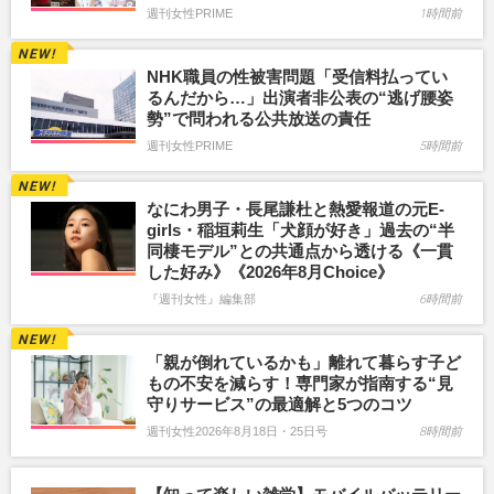
週刊女性PRIME
1時間前
NHK職員の性被害問題「受信料払ってい
るんだから…」出演者非公表の“逃げ腰姿
勢”で問われる公共放送の責任
週刊女性PRIME
5時間前
なにわ男子・長尾謙杜と熱愛報道の元E-
girls・稲垣莉生「犬顔が好き」過去の“半
同棲モデル”との共通点から透ける《一貫
した好み》《2026年8月Choice》
『週刊女性』編集部
6時間前
「親が倒れているかも」離れて暮らす子ど
もの不安を減らす！専門家が指南する“見
守りサービス”の最適解と5つのコツ
週刊女性2026年8月18日・25日号
8時間前