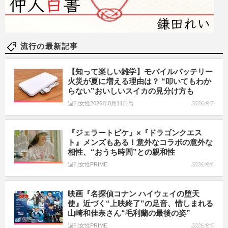
流行の最新記事
【知って楽しい雑学】モバイルバッテリー
火災が夏に増える理由は？ “叩いてもわか
らない”おいしいスイカの見分け方も
週刊女性2026年8月11日号
2026/8/7
『ジェラートピケ』×『ドラゴンクエス
ト』メンズもある！意外なコラボの意外な
相性、“おうち時間”との親和性
週刊女性PRIME
2026/8/6
映画『名探偵コナン ハイウェイの堕天
使』近づく“上映終了”の足音、惜しまれる
山崎和佳奈さん“毛利蘭の最後の姿”
週刊女性PRIME
2026/8/5