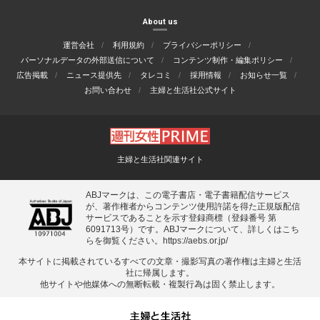
About us
運営会社
利用規約
プライバシーポリシー
パーソナルデータの外部送信について
コンテンツ制作・編集ポリシー
広告掲載
ニュース提供先
タレコミ
採用情報
お知らせ一覧
お問い合わせ
主婦と生活社公式サイト
主婦と生活社関連サイト
ABJマークは、この電子書店・電子書籍配信サービス
が、著作権者からコンテンツ使用許諾を得た正規版配信
サービスであることを示す登録商標（登録番号 第
6091713号）です。ABJマークについて、詳しくはこち
らを御覧ください。
https://aebs.or.jp/
本サイトに掲載されているすべての⽂章・撮影写真の著作権は主婦と⽣活
社に帰属します。
他サイトや他媒体への無断転載・複製⾏為は固く禁⽌します。