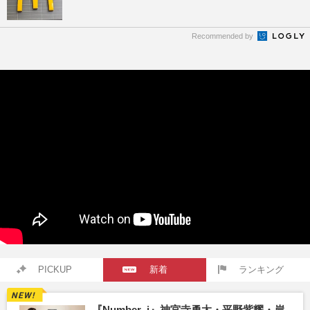
Recommended by
PICKUP
新着
ランキング
『Number_i』神宮寺勇太・平野紫耀・岸