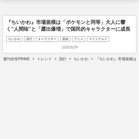
『ちいかわ』市場規模は「ポケモンと同等」大人に響
く“人間味”と「露出爆増」で国民的キャラクターに成長
ちいかわ
流行
キャラクター
漫画
アニメ
マクドナルド
2025/5/29
週刊女性PRIME
トレンド
流行
ちいかわ
『ちいかわ』市場規模は