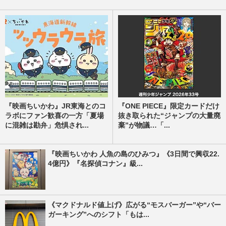
『映画ちいかわ』JR東海とのコ
『ONE PIECE』限定カードだけ
ラボにファン歓喜の一方「夏場
抜き取られた“ジャンプの大量廃
に混雑は勘弁」危惧され...
棄”が物議…「...
『映画ちいかわ 人魚の島のひみつ』《3日間で興収22.
4億円》『名探偵コナン』級...
《マクドナルド値上げ》広がる“モスバーガー”や“バー
ガーキング”へのシフト「もは...