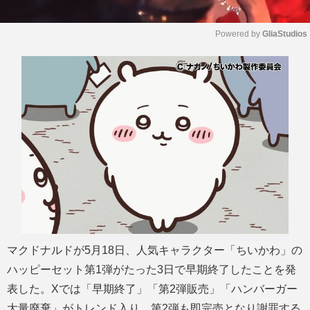
Powered by 
GliaStudios
M
u
t
e
マクドナルドが5月18日、人気キャラクター「ちいかわ」の
ハッピーセット第1弾がたった3日で早期終了したことを発
表した。Xでは「早期終了」「第2弾販売」「ハンバーガー
大量廃棄」がトレンド入り。第2弾も即完売となり謝罪する