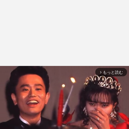
もっと読む
arrow_forward_ios