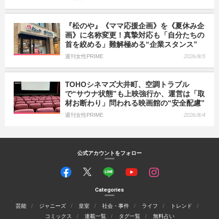
『松のや』《ママ応援企画》を《夏休み企
画》に名称変更！真摯対応も「自分たちの
首を絞める」難解極める“企業スタンス”
週刊女性PRIME
2026/8/5
TOHOシネマズ大井町、空調トラブル
で“サウナ状態”も上映強行か、運営は「取
材お断わり」問われる映画館の“安全配慮”
週刊女性PRIME
2026/8/4
公式アカウントをフォロー
Categories
芸能
ジャニーズ
皇室
社会・事件
ライフ
トレンド
コミックス
連載一覧
タグ一覧
無料占い