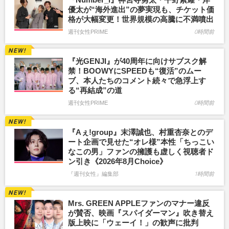
優太が“海外進出”の夢実現も、チケット価
格が大幅変更！世界規模の高騰に不満噴出
週刊女性PRIME
0時間前
『光GENJI』が40周年に向けサブスク解
禁！BOOWYにSPEEDも“復活”のムー
ブ、本人たちのコメント続々で急浮上す
る“再結成”の道
週刊女性PRIME
0時間前
『Aぇ!group』末澤誠也、村重杏奈とのデ
ート企画で見せた“オレ様”本性「ちっこい
なこの男」ファンの擁護も虚しく視聴者ド
ン引き《2026年8月Choice》
『週刊女性』編集部
1時間前
Mrs. GREEN APPLEファンのマナー違反
が賛否、映画『スパイダーマン』吹き替え
版上映に「ウェーイ！」の歓声に批判