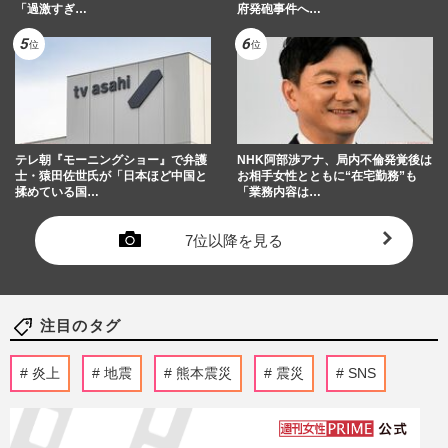
「過激すぎ…
府発砲事件へ…
テレ朝『モーニングショー』で弁護
NHK阿部渉アナ、局内不倫発覚後は
士・猿田佐世氏が「日本ほど中国と
お相手女性とともに“在宅勤務”も
揉めている国…
「業務内容は…
7位以降を見る
注目のタグ
炎上
地震
熊本震災
震災
SNS