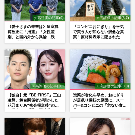
⭐ 高評価の記事(9)
⭐ 高評価の記事(8.7)
《愛子さまの未来は》皇室典
「コンビニおにぎり」を平気
範改正に「拙速」「女性差
で買う人が知らない残念な真
別」と国内外から異論…残さ
実！原材料表示に隠された添
れた「再改正」の道
加物の正体
⭐ 高評価の記事(10)
⭐ 高評価の記事(8.8)
【独自】元『BE:FIRST』三山
惣菜が老化を早め、おにぎり
凌輝、舞台関係者が明かした
が居眠り運転の原因に、スー
花乃まりあ“密会報道後”の呆
パー&コンビニの「危ない食
れ発言と、『愛の不時着』の
品」
劇場が答えた共演舞台の行方