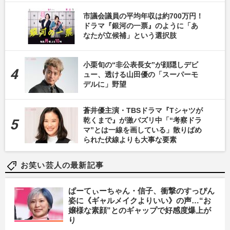
市議会議員の平均年収は約700万円！
ドラマ『銀河の一票』のように「あ
なたが立候補」という選択肢
小栗旬の“非公表長女”が顔隠しデビ
ュー、透ける山田優の「スーパーモ
デルに」野望
蒼井優主演・TBSドラマ『Tシャツが
乾くまで』が激バズリ中「“考察ドラ
マ”とは一線を画している」散りばめ
られた伏線よりも大事な要素
お笑い芸人の最新記事
ぱーてぃーちゃん・信子、衝撃のすっぴん
姿に《ギャルメイクよりいい》の声…“お
嬢様な素顔”とのギャップで好感度爆上が
り