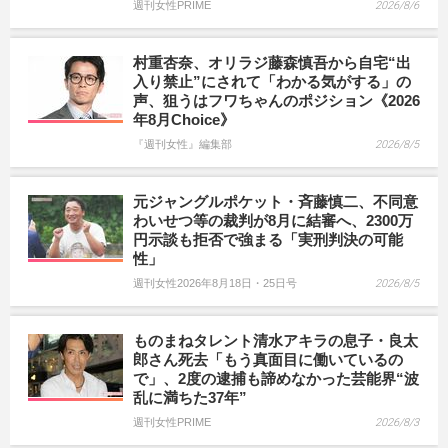
週刊女性PRIME
2026/8/6
村重杏奈、オリラジ藤森慎吾から自宅“出
入り禁止”にされて「わかる気がする」の
声、狙うはフワちゃんのポジション《2026
年8月Choice》
『週刊女性』編集部
2026/8/5
元ジャングルポケット・斉藤慎二、不同意
わいせつ等の裁判が8月に結審へ、2300万
円示談も拒否で強まる「実刑判決の可能
性」
週刊女性2026年8月18日・25日号
2026/8/5
ものまねタレント清水アキラの息子・良太
郎さん死去「もう真面目に働いているの
で」、2度の逮捕も諦めなかった芸能界“波
乱に満ちた37年”
週刊女性PRIME
2026/8/3