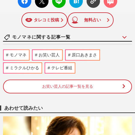
ok い
ト
ブック
ト
面に掲載された記事から、インターネット利用者層にとって
いね
マーク
特に関心の高い題材の記事を、WEB向けにリライトして配信
に追加
しています！
タレコミ投稿
無料占い
モノマネに関する記事一覧
ものまねタレント清水アキラの息子・良太
モノマネ
お笑い芸人
原口あきまさ
郎さん死去「もう真面目に働いているの
で」、2度の逮捕も諦めなか…
ミラクルひかる
テレビ番組
週刊女性PRIME
2026/8/3
お笑い芸人の記事一覧を見る
キンタロー。「2頭身の櫻井翔」衝撃のモ
ノマネ披露で“炎上”と思いきや「リスペク
トがうかがえる」ファン…
週刊女性PRIME
2026/6/9
あわせて読みたい
1000円カット、ものまね芸人・古賀シュウ
が「細かすぎる要望」でまさかの出入り禁