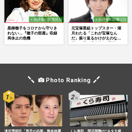
⭐ 高評価の記事(8.5)
⭐ 高評価の記事(10)
黒柳徹子をコロナから守りき
元宝塚星組トップスター・湖
れない…『徹子の部屋』収録
月わたる「これが宝塚なん
再休止の危機
だ」振り返るかけがえのない
日々、夢の現在地と“男役”へ
の思い
Photo Ranking
滝沢秀明氏「男手が必要」熊本地震
くら寿司、閉店間際の“ネタ大盛