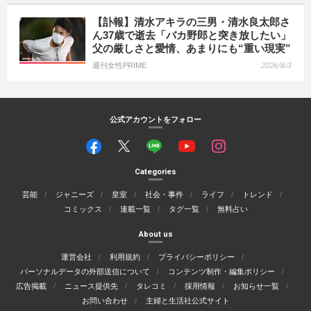
【訃報】清水アキラの三男・清水良太郎さ
ん37歳で逝去「バカ野郎と突き放したい」
父の厳しさと愛情、あまりにも“重い現実”
週刊女性PRIME
2026/8/3
公式アカウントをフォロー
Categories
芸能
ジャニーズ
皇室
社会・事件
ライフ
トレンド
コミックス
連載一覧
タグ一覧
無料占い
About us
運営会社
利用規約
プライバシーポリシー
パーソナルデータの外部送信について
コンテンツ制作・編集ポリシー
広告掲載
ニュース提供先
タレコミ
採用情報
お知らせ一覧
お問い合わせ
主婦と生活社公式サイト