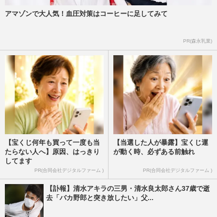
アマゾンで大人気！血圧対策はコーヒーに足してみて
PR(森永乳業)
【宝くじ何年も買って一度も当
【当選した人が暴露】宝くじ運
たらない人へ】原因、はっきり
が動く時、必ずある前触れ
してます
PR(合同会社デジタルファーム )
PR(合同会社デジタルファーム )
【訃報】清水アキラの三男・清水良太郎さん37歳で逝
去「バカ野郎と突き放したい」父...