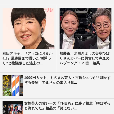
和田アキ子、『アッコにおまか
加藤茶、氷川きよしの美空ひば
せ!』最終回まで貫いた“昭和ノ
りさんカバーに興奮して鼻血の
リ”と物議醸した過去の...
ハプニング！？ 妻・綾菜...
1000円カット、ものまね芸人・古賀シュウが「細かす
ぎる要望」でまさかの出入り禁...
女性芸人の賞レース『THE W』に終了報道「噂はずっ
と流れてた」粗品の「笑えない...