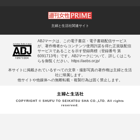
主婦と生活社関連サイト
ABJマークは、この電子書店・電子書籍配信サービス
が、著作権者からコンテンツ使用許諾を得た正規版配信
サービスであることを示す登録商標（登録番号 第
6091713号）です。ABJマークについて、詳しくはこち
らを御覧ください。
https://aebs.or.jp/
本サイトに掲載されているすべての⽂章・撮影写真の著作権は主婦と⽣活
社に帰属します。
他サイトや他媒体への無断転載・複製⾏為は固く禁⽌します。
COPYRIGHT © SHUFU TO SEIKATSU SHA CO.,LTD. All rights
reserved.