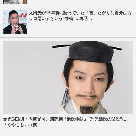
太田光が16年前に語っていた「言いたがりな自分はカ
ッコ悪い」という“後悔”…毒舌...
元光GENJI・内海光司、朗読劇『源氏物語』で“光源氏の父役”に
「ややこしい（笑...