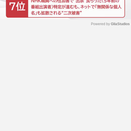
Powered by 
GliaStudios
M
u
t
e