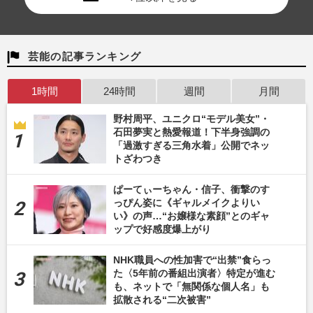
芸能の記事ランキング
1時間
24時間
週間
月間
野村周平、ユニクロ“モデル美女”・
石田夢実と熱愛報道！下半身強調の
「過激すぎる三角水着」公開でネッ
トざわつき
ぱーてぃーちゃん・信子、衝撃のす
っぴん姿に《ギャルメイクよりい
い》の声…“お嬢様な素顔”とのギャ
ップで好感度爆上がり
NHK職員への性加害で“出禁”食らっ
た〈5年前の番組出演者〉特定が進む
も、ネットで「無関係な個人名」も
拡散される“二次被害”