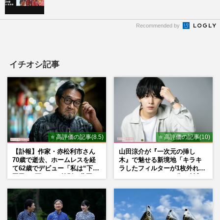
Recommended by
イチオシ記事
⭐ 高評価の記事(8.5)
⭐ 高評価の記事(10)
【訃報】作家・赤松利市さん
山田涼介が『一次元の挿し
70歳で逝去、ホームレスを経
木』で魅せる新境地「キラキ
て62歳でデビュー「私は“下級
ラしたフィルターが1枚外れて
国民”。死ぬまで差別と貧困を
くれたら」アイドル像を封印
書き続けます」壮絶人生
した覚悟