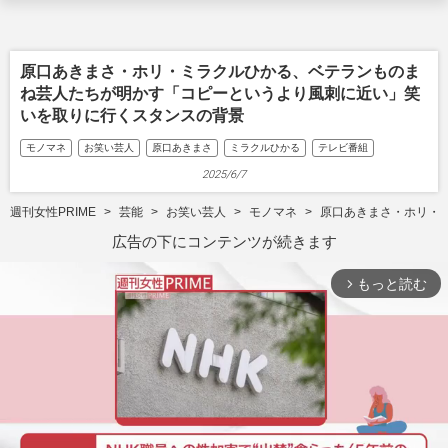
原口あきまさ・ホリ・ミラクルひかる、ベテランものま
ね芸人たちが明かす「コピーというより風刺に近い」笑
いを取りに行くスタンスの背景
モノマネ
お笑い芸人
原口あきまさ
ミラクルひかる
テレビ番組
2025/6/7
週刊女性PRIME
芸能
お笑い芸人
モノマネ
原口あきまさ・ホリ・
広告の下にコンテンツが続きます
もっと読む
arrow_forward_ios