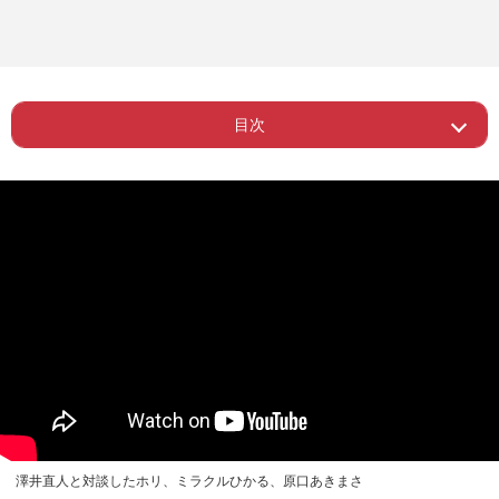
目次
ー 原口あきまさがものまね賞レースを
Page 1
やんわり避けている理由
Page 2
ー 新旧ものまね芸人の違いとは?
Page 3
ー 我々はお笑いの畑で……
ー 「ベテランこそアウェーの現場が多
Page 4
いですよね」
澤井直人と対談したホリ、ミラクルひかる、原口あきまさ