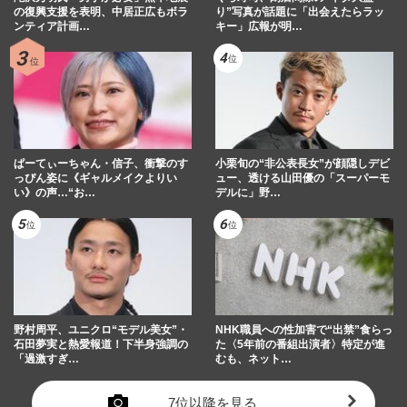
の復興支援を表明、中居正広もボラ
り”写真が話題に「出会えたらラッ
ンティア計画…
キー」広報が明…
ぱーてぃーちゃん・信子、衝撃のす
小栗旬の“非公表長女”が顔隠しデビ
っぴん姿に《ギャルメイクよりい
ュー、透ける山田優の「スーパーモ
い》の声…“お…
デルに」野…
野村周平、ユニクロ“モデル美女”・
NHK職員への性加害で“出禁”食らっ
石田夢実と熱愛報道！下半身強調の
た〈5年前の番組出演者〉特定が進
「過激すぎ…
むも、ネット…
7位以降を見る