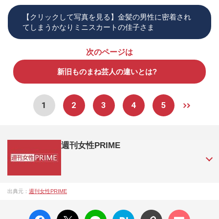
【クリックして写真を見る】金髪の男性に密着され
てしまうかなりミニスカートの佳子さま
次のページは
新旧ものまね芸人の違いとは?
1
2
3
4
5
週刊女性PRIME
『週刊女性PRIME（シュージョプライム）』は、2015年（平
出典元：
週刊女性PRIME
成27年）1月に開設された主婦と生活社が運営する日本のニュ
ースサイトです。『週刊女性PRIME』編集者が担当する連載
facebo
X ポス
LINE
はてな
コメン
陣の執筆記事を配信するほか、女性週刊誌『週刊女性』の誌