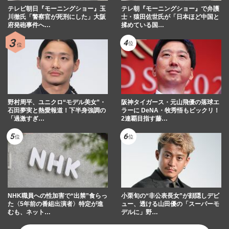
テレビ朝日『モーニングショー』玉
テレ朝『モーニングショー』で弁護
川徹氏「警察官が死刑にした」大阪
士・猿田佐世氏が「日本ほど中国と
府発砲事件へ…
揉めている国…
野村周平、ユニクロ“モデル美女”・
阪神タイガース・元山飛優の落球エ
石田夢実と熱愛報道！下半身強調の
ラーに DeNA・牧秀悟もビックリ！
「過激すぎ…
2連覇目指す藤…
NHK職員への性加害で“出禁”食らっ
小栗旬の“非公表長女”が顔隠しデビ
た〈5年前の番組出演者〉特定が進
ュー、透ける山田優の「スーパーモ
むも、ネット…
デルに」野…