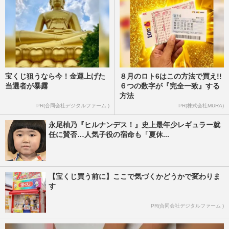
宝くじ狙うなら今！金運上げた
８月のロト6はこの方法で買え!!
当選者が暴露
６つの数字が『完全一致』する
方法
PR(合同会社デジタルファーム )
PR(株式会社MURA)
永尾柚乃『ヒルナンデス！』史上最年少レギュラー就
任に賛否…人気子役の宿命も「夏休...
【宝くじ買う前に】ここで気づくかどうかで変わりま
す
PR(合同会社デジタルファーム )