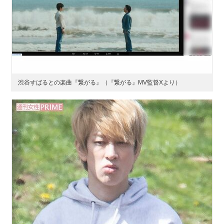
渋谷すばるとの楽曲『繋がる』（『繋がる』MV監督Xより）