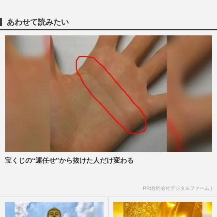
週刊女性2026年1月6日・13日号
2025/12/23
あわせて読みたい
元KAT-TUN・中丸雄一がファンとの焼き
肉オフ会開催へ、SUPER EIGHT・横山裕
もBBQ実施で〈会いに行けるアイ…
週刊女性2025年12月30日号
2025/12/17
フジ『ドッキリGP』SUPER EIGHT・横
山裕のけがが波紋、杉原アナの貝殻ビキニ
＆やす子も炎上、“安全管理”…
週刊女性PRIME
2025/12/15
『SUPER EIGHT』村上信五、結婚発表の
宝くじの“運任せ”から抜けた人だけ変わる
文書で元＆現メンバーに粋な計らい「泣か
せんなよ」注目集めた“貴”…
PR(合同会社デジタルファーム )
週刊女性PRIME
2025/10/14