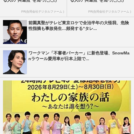
る人の“共通点”を知っただけ
る人の“共通点”を知っただけ
PR(合同会社デジタルファーム )
PR(合同会社デジタルファーム )
前園真聖がテレビ東京ロケで全治半年の大怪我、危険
性指摘も事故発生…頻発する“タレ...
ワークマン「不審者パーカー」に新色登場、SnowMa
nラウール愛用車が日本上陸で...