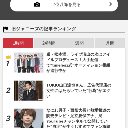
7位以降を見る
旧ジャニーズの記事ランキング
1時間
24時間
週間
月間
嵐・松本潤、ライブ演出の次はアイ
ドルプロデュース！大手配信
で“timelesz式”オーディション番組
が進行中か
TOKIO山口達也さん、広告代理店の
女性にはたらいていた“行為”がエグ
い
なにわ男子・西畑大吾と熱愛報道の
読売テレビ・足立夏保アナ、局
YouTubeチャンネルで公開してい
た“自宅”が生々しすぎてファン激怒