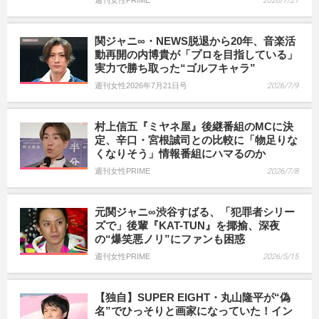
週刊女性PRIME
2026/7/21
関ジャニ∞・NEWS脱退から20年、音楽活
動再開の内博貴が「プロを目指している」
実力で勝ち取った“ゴルフキャラ”
週刊女性2026年7月21日号
2026/7/9
村上信五『ミヤネ屋』後継番組のMCに決
定、辛口・宮根誠司との比較に「物足りな
くなりそう」情報番組にハマるのか
週刊女性PRIME
2026/7/8
元関ジャニ∞渋谷すばる、「犯罪者シリー
ズで」後輩『KAT-TUN』を揶揄、深夜
の“爆笑悪ノリ”にファンも困惑
週刊女性PRIME
2026/5/15
【独自】SUPER EIGHT・丸山隆平が“偽
名”でひっそりと画家になっていた！イン