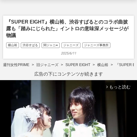
『SUPER EIGHT』横山裕、渋谷すばるとのコラボ曲披
露も「踏みにじられた」イントロの意味深メッセージが
物議
横山裕
渋谷すばる
関ジャニ∞
ジャニーズ
ジャニーズ事務所
2025/6/11
週刊女性PRIME
旧ジャニーズ
SUPER EIGHT
横山裕
『SUPER
広告の下にコンテンツが続きます
もっと読む
arrow_forward_ios