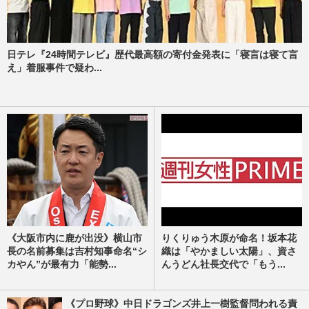
日テレ『24時間テレビ』歴代最高額の寄付金発表に「寝言は寝て言
え」着服事件で疑わ...
《大阪市内に鹿が出没》横山市
りくりゅう木原が命名！坂本花
長の名前募集は吉村知事命名“シ
織は「やかましい太陽」、資さ
カやん”が最有力「能勢...
んうどん社長交代で「もう...
《プロ野球》中日ドラゴンズ井上一樹監督問われる責