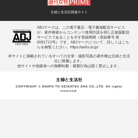
主婦と生活社関連サイト
ABJマークは、この電子書店・電子書籍配信サービス
が、著作権者からコンテンツ使用許諾を得た正規版配信
サービスであることを示す登録商標（登録番号 第
6091713号）です。ABJマークについて、詳しくはこち
らを御覧ください。
https://aebs.or.jp/
本サイトに掲載されているすべての⽂章・撮影写真の著作権は主婦と⽣活
社に帰属します。
他サイトや他媒体への無断転載・複製⾏為は固く禁⽌します。
COPYRIGHT © SHUFU TO SEIKATSU SHA CO.,LTD. All rights
reserved.