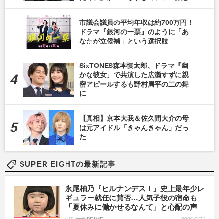
市議会議員の平均年収は約700万円！
ドラマ『銀河の一票』のように「あ
なたが立候補」という選択肢
SixTONES森本慎太郎、ドラマ『幽
かな彼女』で共演した広瀬すずに親
密アピールするも野村周平の二の舞
に
【真相】京本大我＆佐久間大介の母
は元アイドル「きゃんきゃん」だっ
た
SUPER EIGHTの最新記事
永尾柚乃『ヒルナンデス！』史上最年少レ
ギュラー就任に賛否…人気子役の宿命も
「夏休みに働かせるなんて」と心配の声