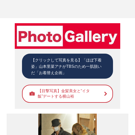
【クリックして写真を見る】「ほぼ下着
姿」山本里菜アナがTBSのため一肌脱い
だ「お着替え企画」
【目撃写真】金髪美女と“イタ
飯”デートする横山裕