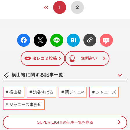
1
2
facebo
X ポス
LINE
はてな
コメン
ok い
ト
ブック
ト
いね
マーク
に追加
タレコミ投稿
無料占い
横山裕に関する記事一覧
永尾柚乃『ヒルナンデス！』史上最年少レ
横山裕
渋谷すばる
関ジャニ∞
ジャニーズ
ギュラー就任に賛否…人気子役の宿命も
「夏休みに働かせるなんて」…
ジャニーズ事務所
週刊女性PRIME
2026/7/21
SUPER EIGHTの記事一覧を見る
【横山裕】ドッキリGPで骨折！ 番組に批
判殺到、危険性指摘の“前科”