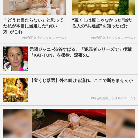
「どうせ当たらない」と思って
“宝くじは運じゃなかった”当た
た私が本当に当選した“買い
る人の“共通点”を知っただけ
方”がこれ
PR(合同会社デジタルファーム )
PR(合同会社デジタルファーム )
元関ジャニ∞渋谷すばる、「犯罪者シリーズで」後輩
『KAT-TUN』を揶揄、深夜の...
【宝くじ落選】外れ続ける流れ、ここで断ちませんか
PR(合同会社デジタルファーム )