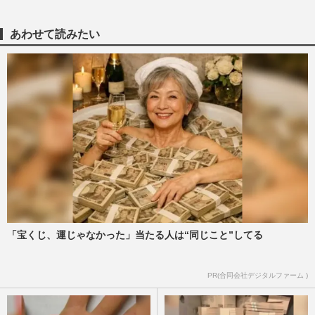
念アルバム発表、奥田民生ら『ユニコー
ン』はABEDON還暦ライブへ「レ…
週刊女性PRIME
2026/7/4
あわせて読みたい
氷室京介・布袋寅泰ら『BOOWY』全面掲
載の上毛新聞広告がメルカリ出品も、“転
売ヤー撃沈”「ファンの粋な…
週刊女性PRIME
2026/6/29
80年代の伝説バンド、氷室京介・布袋寅泰
ら『BOOWY』が突如として新聞全面に、
新情報解禁で期待される“再…
週刊女性PRIME
2026/6/25
「宝くじ、運じゃなかった」当たる人は“同じこと”してる
《'80年代「復活してほしいバンド」ベス
ト10》RC・チェッカーズ・BOOWYを抑
えたダントツ1位は『オフコース…
PR(合同会社デジタルファーム )
週刊女性2026年4月21日号
2026/4/20