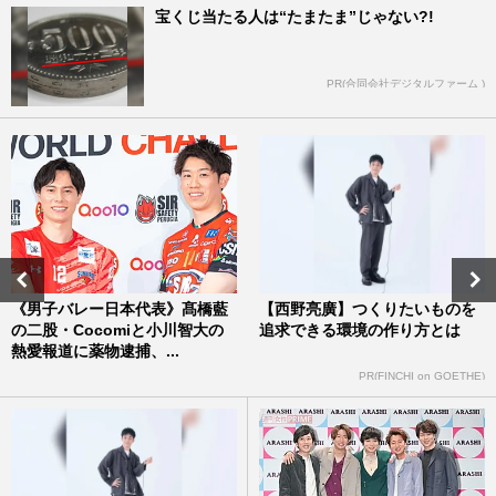
宝くじ当たる人は“たまたま”じゃない?!
PR(合同会社デジタルファーム )
《男子バレー日本代表》髙橋藍
【西野亮廣】つくりたいものを
の二股・Cocomiと小川智大の
追求できる環境の作り方とは
熱愛報道に薬物逮捕、...
PR(FINCHI on GOETHE)