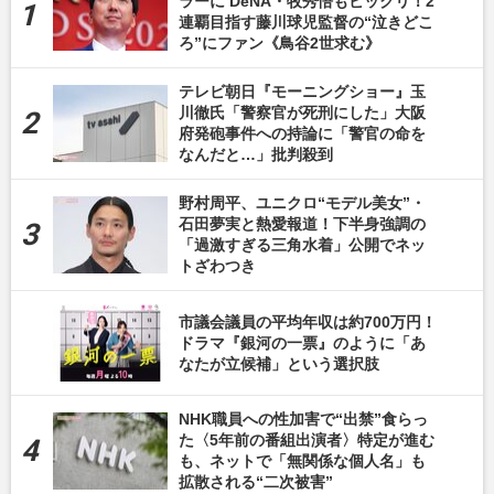
ラーに DeNA・牧秀悟もビックリ！2
連覇目指す藤川球児監督の“泣きどこ
ろ”にファン《鳥谷2世求む》
テレビ朝日『モーニングショー』玉
川徹氏「警察官が死刑にした」大阪
府発砲事件への持論に「警官の命を
なんだと…」批判殺到
野村周平、ユニクロ“モデル美女”・
石田夢実と熱愛報道！下半身強調の
「過激すぎる三角水着」公開でネッ
トざわつき
市議会議員の平均年収は約700万円！
ドラマ『銀河の一票』のように「あ
なたが立候補」という選択肢
NHK職員への性加害で“出禁”食らっ
た〈5年前の番組出演者〉特定が進む
も、ネットで「無関係な個人名」も
拡散される“二次被害”