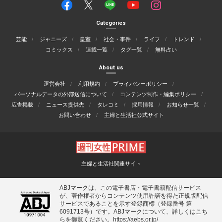
Categories
芸能
ジャニーズ
皇室
社会・事件
ライフ
トレンド
コミックス
連載一覧
タグ一覧
無料占い
About us
運営会社
利用規約
プライバシーポリシー
パーソナルデータの外部送信について
コンテンツ制作・編集ポリシー
広告掲載
ニュース提供先
タレコミ
採用情報
お知らせ一覧
お問い合わせ
主婦と生活社公式サイト
主婦と生活社関連サイト
ABJマークは、この電子書店・電子書籍配信サービス
が、著作権者からコンテンツ使用許諾を得た正規版配信
サービスであることを示す登録商標（登録番号 第
6091713号）です。ABJマークについて、詳しくはこち
らを御覧ください。
https://aebs.or.jp/