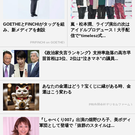
GOETHEとFINCHIがタッグを組
嵐・松本潤、ライブ演出の次は
み、新メディアを創設
アイドルプロデュース！大手配
信で“timelesz式...
PR(FINCHI on GOETHE)
《政治家失言ランキング》支持率急落の高市早
苗首相は3位、2位は“泣きマネ”の議員...
あなたの金運はどう？宝くじに縁がある時、金
運はこう変わる
PR(合同会社デジタルファーム )
『しゃべくり007』出演の畑野ひろ子、美ボディ
軍団として登場で「抜群のスタイルは...