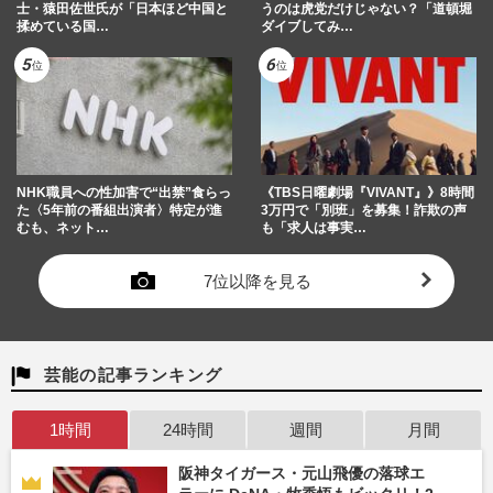
士・猿田佐世氏が「日本ほど中国と
うのは虎党だけじゃない？「道頓堀
揉めている国…
ダイブしてみ…
NHK職員への性加害で“出禁”食らっ
《TBS日曜劇場『VIVANT』》8時間
た〈5年前の番組出演者〉特定が進
3万円で「別班」を募集！詐欺の声
むも、ネット…
も「求人は事実…
7位以降を見る
芸能の記事ランキング
1時間
24時間
週間
月間
阪神タイガース・元山飛優の落球エ