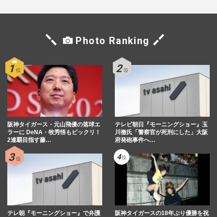
Photo Ranking
阪神タイガース・元山飛優の落球エ
テレビ朝日『モーニングショー』玉
ラーに DeNA・牧秀悟もビックリ！
川徹氏「警察官が死刑にした」大阪
2連覇目指す藤…
府発砲事件へ…
テレ朝『モーニングショー』で弁護
阪神タイガースの18年ぶり優勝を祝