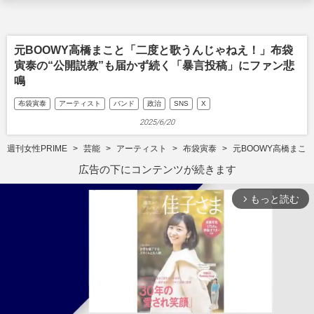
元BOOWY高橋まこと「二度と歌うんじゃねえ！」布袋
寅泰の“公開説教”も届かず続く「暴言投稿」にファン悲
鳴
布袋寅泰
アーティスト
バンド
政治
SNS
X
2025/6/20
週刊女性PRIME
芸能
アーティスト
布袋寅泰
元BOOWY高橋まこ
広告の下にコンテンツが続きます
もっと読む
arrow_forward_ios