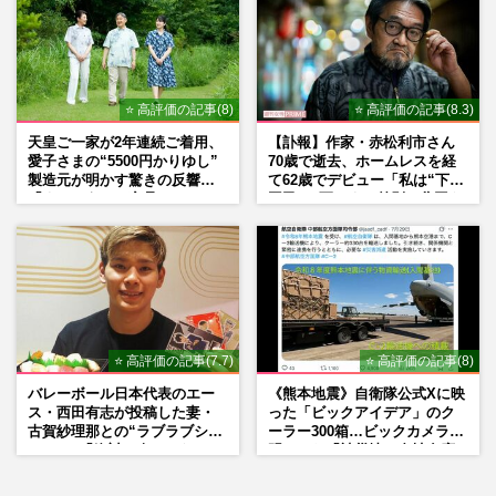
⭐ 高評価の記事(8)
⭐ 高評価の記事(8.3)
天皇ご一家が2年連続ご着用、
【訃報】作家・赤松利市さん
愛子さまの“5500円かりゆし”
70歳で逝去、ホームレスを経
製造元が明かす驚きの反響
て62歳でデビュー「私は“下級
「まさかうちの商品とは…」
国民”。死ぬまで差別と貧困を
書き続けます」壮絶人生
⭐ 高評価の記事(7.7)
⭐ 高評価の記事(8)
バレーボール日本代表のエー
《熊本地震》自衛隊公式Xに映
ス・西田有志が投稿した妻・
った「ビックアイデア」のク
古賀紗理那との“ラブラブショ
ーラー300箱…ビックカメラが
ット”に「絶対に今じゃない」
明かした「被災地に自社在庫
「空気読んで」ネット上で批
提供」の真相
判殺到の理由