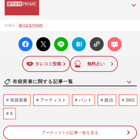
『週刊女性PRIME（シュージョプライム）』は、2015年（平
出典元：
週刊女性PRIME
成27年）1月に開設された主婦と生活社が運営する日本のニュ
ースサイトです。『週刊女性PRIME』編集者が担当する連載
facebo
X ポス
LINE
はてな
コメン
陣の執筆記事を配信するほか、女性週刊誌『週刊女性』の誌
ok い
ト
ブック
ト
面に掲載された記事から、インターネット利用者層にとって
いね
マーク
特に関心の高い題材の記事を、WEB向けにリライトして配信
に追加
しています！
タレコミ投稿
無料占い
布袋寅泰に関する記事一覧
BOOWYファン大熱狂のウラで弟分バンド
布袋寅泰
アーティスト
バンド
政治
SNS
『BUCK-TICK』ライブで警察沙汰の痴漢
トラブル！運営の警告文にファン…
X
週刊女性PRIME
2026/7/7
アーティストの記事一覧を見る
氷室京介ら『BOOWY』武道館40周年・記