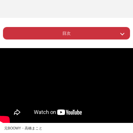
目次
Page 1
ー 布袋寅泰の“公開説教”
Page 2
ー 「BOOWYの株を下げないで」
元BOOWY・高橋まこと