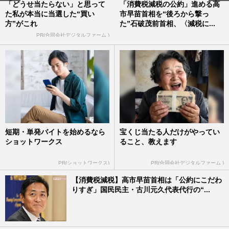
「どうせ当たらない」と思って
「消費税減税の公約」進める高
た私が本当に当選した“買い
市早苗首相を“後ろから撃っ
方”がこれ
た”石破茂前首相、〈減税に...
PR(合同会社デジタルファーム )
短期・単発バイトを始めるなら
宝くじ当たる人だけがやってい
ショットワークス
ること、教えます
PR(ショットワークス)
PR(合同会社デジタルファーム )
【消費税減税】高市早苗首相は「公約にこだわ
りすぎ」国民民主・古川元久代表代行の“...