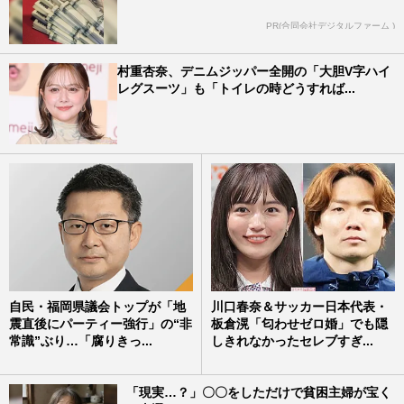
PR(合同会社デジタルファーム )
村重杏奈、デニムジッパー全開の「大胆V字ハイ
レグスーツ」も「トイレの時どうすれば...
自民・福岡県議会トップが「地
川口春奈＆サッカー日本代表・
震直後にパーティー強行」の“非
板倉滉「匂わせゼロ婚」でも隠
常識”ぶり…「腐りきっ...
しきれなかったセレブすぎ...
「現実…？」〇〇をしただけで貧困主婦が宝く