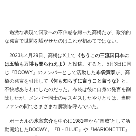
過激な表現で国政への不信感を綴った高橋だが、政治的
な発言で世間を騒がせたのはこれが初めてではない。
2023年4月29日、高橋はX上で
《もうこの三流国日本に
は五輪も万博も要らねえよ》
と投稿。すると、5月3日に同
じ『BOOWY』のメンバーとして活動した
布袋寅泰
が、高
橋の発言を引用して
《何も知らずに言うこと言うな》
と、
不快感あらわにしたのだった。布袋は後に自身の発言を削
除したが、メンバー同士のギスギスしたやりとりは、当時
ファンの間でさまざまな臆測を呼んでいた。
ボーカルの
氷室京介
を中心に1981年から“暴威”として活
動開始したBOOWY。『B・BLUE』や『MARIONETTE』