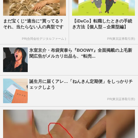
まだ宝くじ“適当に”買ってる？
【iDeCo】転職したときの手続
それ、当たらない人の典型です
き方法【個人型→企業型編】
PR(合同会社デジタルファーム )
PR(東京証券取引所)
氷室京介・布袋寅泰ら『BOOWY』全面掲載の上毛新
聞広告がメルカリ出品も、“転売...
誕生月に届くアレ…「ねんきん定期便」をしっかりチ
ェックしよう
PR(東京証券取引所)