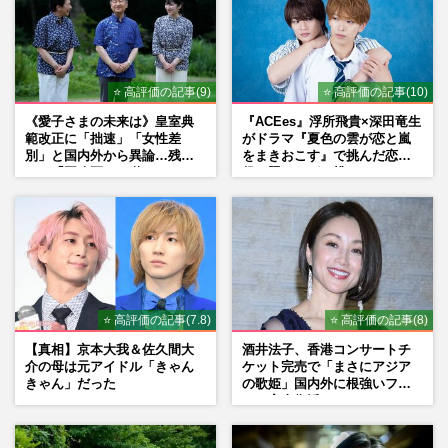
⭐ 高評価の記事(9)
⭐ 高評価の記事(10)
《愛子さまの未来は》皇室典
『ACEes』浮所飛貴×深田竜生
範改正に「拙速」「女性差
がドラマ『夏色の雲が恋と嵐
別」と国内外から異論…残さ
をまきおこす』で挑んだ恋人
れた「再改正」の道
役、照れながら挑んだキュン
シーン秘話
⭐ 高評価の記事(7.8)
⭐ 高評価の記事(8)
【真相】京本大我＆佐久間大
酒井法子、香港コンサートチ
介の母は元アイドル「きゃん
ケット完売で「まさにアジア
きゃん」だった
の歌姫」国内外に根強いファ
ンで完全復活か