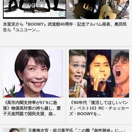
氷室京介ら『BOOWY』武道館40周年・記念アルバム発表、奥田民
生ら『ユニコーン...
《高市内閣支持率が57％に急
《'80年代「復活してほしいバン
落》物価高対策の持ち越し、愛
ド」ベスト10》RC・チェッカー
子天皇問題で国民失望、崩...
ズ・BOOWYを...
元事務次官・前川喜平氏「この際『急性肺炎』に…」