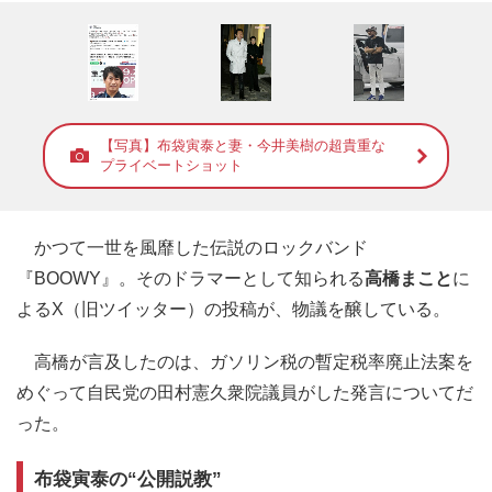
【写真】布袋寅泰と妻・今井美樹の超貴重な
プライベートショット
かつて一世を風靡した伝説のロックバンド
『BOOWY』。そのドラマーとして知られる
高橋まこと
に
よるX（旧ツイッター）の投稿が、物議を醸している。
高橋が言及したのは、ガソリン税の暫定税率廃止法案を
めぐって自民党の田村憲久衆院議員がした発言についてだ
った。
布袋寅泰の“公開説教”