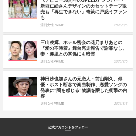
《デビュー30周年のSPEED》メンバー・
新垣仁絵さんデザインのカセットテープ販
売も「再生できない」奇策に戸惑うファン
も
週刊女性PRIME
2026/8/5
三山凌輝、ホテル密会の花乃まりあとの
『愛の不時着』舞台完走報告で謝罪なし、
妻・趣里との関係にも暗雲
週刊女性PRIME
2026/8/5
神田沙也加さんの元恋人・前山剛久、俳
優・ホスト断念で楽曲制作、恋愛ソングの
発表に”闇を感じる”物議を醸した衝撃の内
容
週刊女性PRIME
2026/8/3
公式アカウントをフォロー