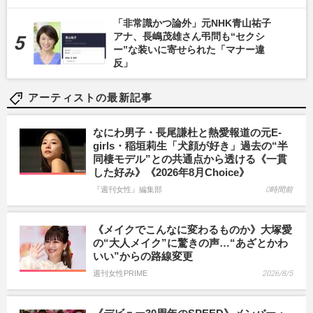
「非常識かつ論外」元NHK青山祐子
アナ、長嶋茂雄さん弔問も“セクシ
ー”な装いに寄せられた「マナー違
反」
アーティストの最新記事
なにわ男子・長尾謙杜と熱愛報道の元E-
girls・稲垣莉生「犬顔が好き」過去の“半
同棲モデル”との共通点から透ける《一貫
した好み》《2026年8月Choice》
『週刊女性』編集部
0時間前
《メイクでこんなに変わるものか》大塚愛
の“大人メイク”に驚きの声…“あざとかわ
いい”からの路線変更
週刊女性PRIME
2026/8/5