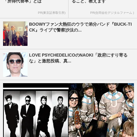
「所得代替率」とは
ること、教えます
PR(東京証券取引所)
PR(合同会社デジタルファーム )
BOOWYファン大熱狂のウラで弟分バンド『BUCK-TI
CK』ライブで警察沙汰の...
LOVE PSYCHEDELICOのNAOKI「政府にすり寄る
な」と激怒投稿、真...