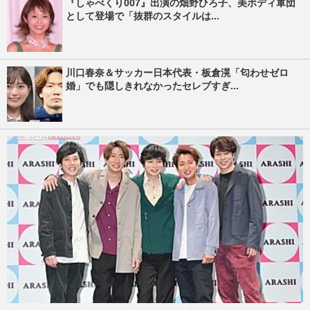
『しゃべくり007』出演の畑野ひろ子、美ボディ軍団
として登場で「抜群のスタイルは...
川口春奈＆サッカー日本代表・板倉滉「匂わせゼロ
婚」でも隠しきれなかったセレブすぎ...