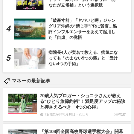
なたが立候補」という選択肢
「破産寸前」「ヤバいと噂」ジャン
グリア沖縄の“禁じ手”PRに賛否…酷
評インフルエンサーをあえて起用し
た「自虐」の覚悟
病院長4人が実名で教える、病気にな
っても「のまない5つの薬」と「受け
ない4つの手術」
マネーの最新記事
70歳人気ブロガー・ショコラさんが教え
る“ひとり旅節約術”！満足度アップの秘訣
と押さえるべき「4つの心得」
週刊女性2026年8月18日・25日号
5時間前
「第108回全国高校野球選手権大会」開幕