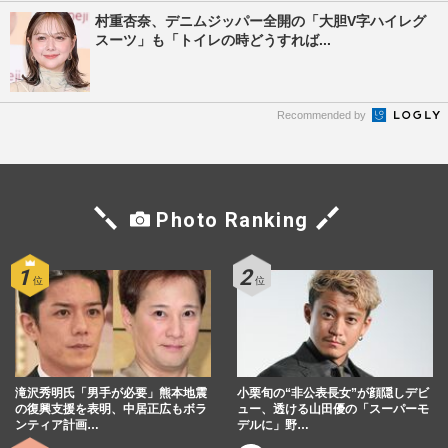
村重杏奈、デニムジッパー全開の「大胆V字ハイレグ
スーツ」も「トイレの時どうすれば...
Recommended by
Photo Ranking
滝沢秀明氏「男手が必要」熊本地震
小栗旬の“非公表長女”が顔隠しデビ
の復興支援を表明、中居正広もボラ
ュー、透ける山田優の「スーパーモ
ンティア計画…
デルに」野…