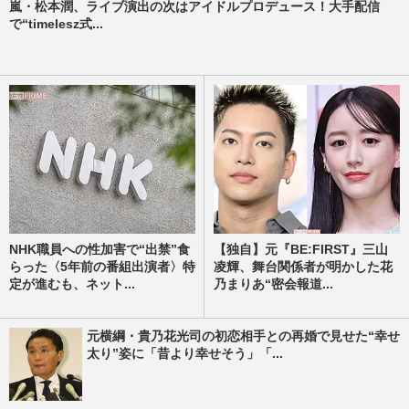
嵐・松本潤、ライブ演出の次はアイドルプロデュース！大手配信
で“timelesz式...
NHK職員への性加害で“出禁”食
【独自】元『BE:FIRST』三山
らった〈5年前の番組出演者〉特
凌輝、舞台関係者が明かした花
定が進むも、ネット...
乃まりあ“密会報道...
元横綱・貴乃花光司の初恋相手との再婚で見せた“幸せ
太り”姿に「昔より幸せそう」「...