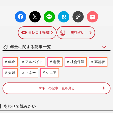
facebo
X ポス
LINE
はてな
コメン
ok い
ト
ブック
ト
いね
マーク
に追加
タレコミ投稿
無料占い
年金に関する記事一覧
《老後のお金》55歳からの15年が分かれ
年金
アルバイト
老後
社会保障
高齢者
道…完全リタイアを遅らせて資金が必要な
期間を縮める方法
夫婦
マネー
シニア
週刊女性2026年6月23日号
2026/6/14
マネーの記事一覧を見る
高市早苗首相、JRの値上げによる“逆転現
象”への対策は…通勤手当の保険料除外に
慎重姿勢崩さず国民から批…
週刊女性PRIME
2026/3/26
あわせて読みたい