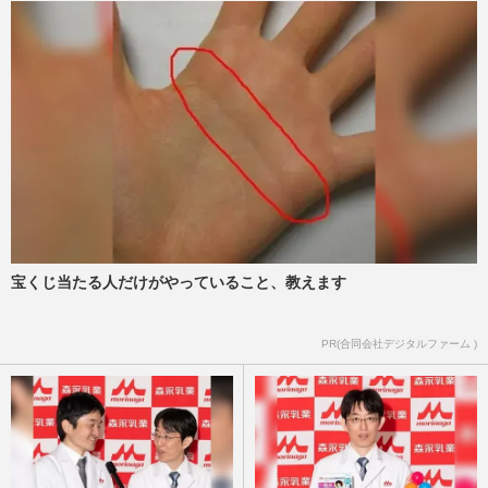
《老後を生き抜く賢い“退職金”活用テク》
まずは年金額を確認、投資に回す基準と医
療費・介護費に必要な用…
週刊女性2026年3月24日・31日号
2026/3/21
【東京アプリ】1.1万円ポイント付与！ IT
専門家「使えるか疑問」の声
週刊女性2026年2月17日号
2026/2/15
親の介護施設探しは月額利用料は年金内で
宝くじ当たる人だけがやっていること、教えます
「お金とタイミング」の正解、介護当事者
が語る“リアル”
PR(合同会社デジタルファーム )
週刊女性2025年12月16日号
2025/12/7