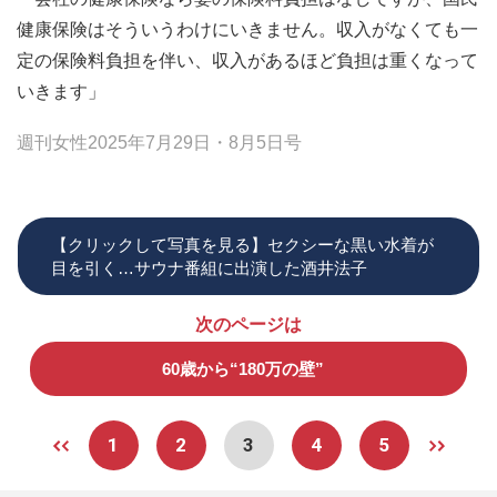
健康保険はそういうわけにいきません。収入がなくても一
定の保険料負担を伴い、収入があるほど負担は重くなって
いきます」
週刊女性2025年7月29日・8月5日号
【クリックして写真を見る】セクシーな黒い水着が
目を引く…サウナ番組に出演した酒井法子
次のページは
60歳から“180万の壁”
1
2
3
4
5