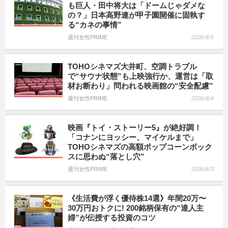
も巨人・田中将大は「ドームじゃダメな
の？」日本高野連が甲子園開催に固執す
る“カネの事情”
週刊女性PRIME
2026/8/5
TOHOシネマズ大井町、空調トラブル
で“サウナ状態”も上映強行か、運営は「取
材お断わり」問われる映画館の“安全配慮”
週刊女性PRIME
2026/8/4
映画『トイ・ストーリー5』が絶好調！
「コナンにヨッシー、マイケルまで」
TOHOシネマズの高額ポップコーンボック
スに思わぬ“落とし穴”
週刊女性PRIME
2026/8/3
《生活費が浮く優待株14選》年間20万〜
30万円おトクに! 200銘柄保有の“達人主
婦”が伝授する投資のコツ