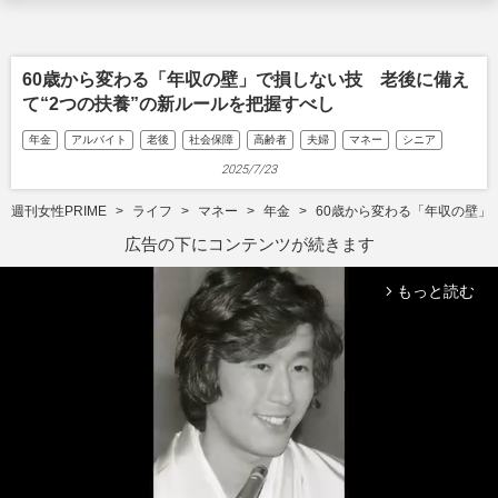
60歳から変わる「年収の壁」で損しない技 老後に備え
て“2つの扶養”の新ルールを把握すべし
年金
アルバイト
老後
社会保障
高齢者
夫婦
マネー
シニア
2025/7/23
週刊女性PRIME
ライフ
マネー
年金
60歳から変わる「年収の壁」
広告の下にコンテンツが続きます
もっと読む
arrow_forward_ios