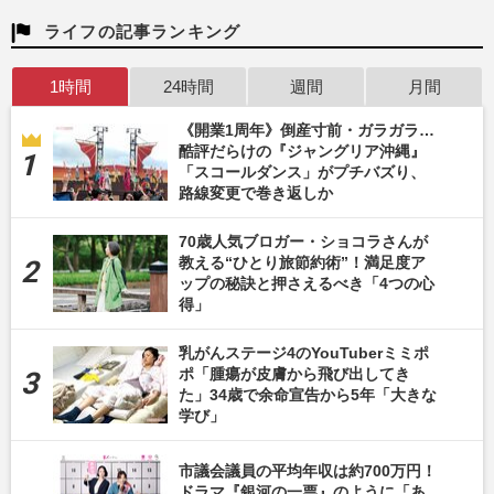
ライフの記事ランキング
1時間
24時間
週間
月間
《開業1周年》倒産寸前・ガラガラ…
酷評だらけの『ジャングリア沖縄』
「スコールダンス」がプチバズり、
路線変更で巻き返しか
70歳人気ブロガー・ショコラさんが
教える“ひとり旅節約術”！満足度ア
ップの秘訣と押さえるべき「4つの心
得」
乳がんステージ4のYouTuberミミポ
ポ「腫瘍が皮膚から飛び出してき
た」34歳で余命宣告から5年「大きな
学び」
市議会議員の平均年収は約700万円！
ドラマ『銀河の一票』のように「あ