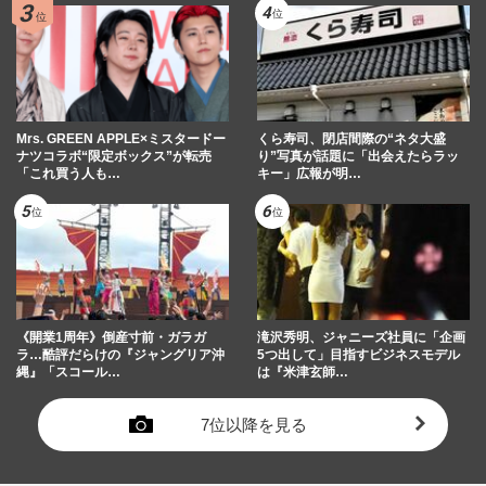
Mrs. GREEN APPLE×ミスタードー
くら寿司、閉店間際の“ネタ大盛
ナツコラボ“限定ボックス”が転売
り”写真が話題に「出会えたらラッ
「これ買う人も…
キー」広報が明…
《開業1周年》倒産寸前・ガラガ
滝沢秀明、ジャニーズ社員に「企画
ラ…酷評だらけの『ジャングリア沖
5つ出して」目指すビジネスモデル
縄』「スコール…
は『米津玄師…
7位以降を見る