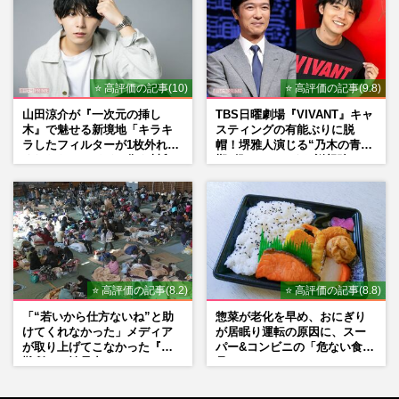
⭐ 高評価の記事(10)
⭐ 高評価の記事(9.8)
山田涼介が『一次元の挿し
TBS日曜劇場『VIVANT』キャ
木』で魅せる新境地「キラキ
スティングの有能ぶりに脱
ラしたフィルターが1枚外れて
帽！堺雅人演じる“乃木の青年
くれたら」アイドル像を封印
期”役は、そっくり説根強い
した覚悟
Mr.Children桜井和寿のバンド
マン長男・櫻井海音だった
⭐ 高評価の記事(8.2)
⭐ 高評価の記事(8.8)
「“若いから仕方ないね”と助
惣菜が老化を早め、おにぎり
けてくれなかった」メディア
が居眠り運転の原因に、スー
が取り上げてこなかった『避
パー&コンビニの「危ない食
難所での性暴力』
品」