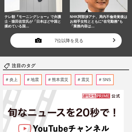
テレ朝『モーニングショー』で弁護
NHK阿部渉アナ、局内不倫発覚後は
士・猿田佐世氏が「日本ほど中国と
お相手女性とともに“在宅勤務”も
揉めている国…
「業務内容は…
7位以降を見る
注目のタグ
炎上
地震
熊本震災
震災
SNS