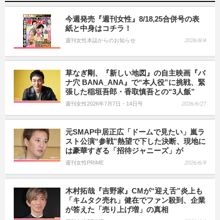
今週発売『週刊女性』8/18,25合併号の表
紙と中身はコチラ！
週刊女性本誌からのお知らせ
2026/8/4
草なぎ剛、『新しい地図』の自主映画『バ
ナ穴 BANA_ANA』で“本人役”に挑戦、緊
張した稲垣吾郎・香取慎吾との“3人飯”
週刊女性2026年7月7日・14日号
2026/6/27
元SMAP中居正広「ドームで見たい」嵐ラ
スト公演“参戦”熱望で下した決断、現地に
は豪華すぎる「招待ジャニーズ」が
週刊女性PRIME
2026/6/9
木村拓哉『吉野家』CMが“迎え舌”炎上も
「キムタク売れ」健在でファン殺到、企業
が答えた「売り上げ増」の真相