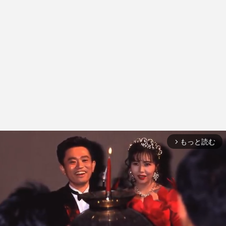
もっと読む
arrow_forward_ios