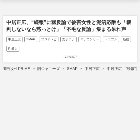
中居正広、“続報”に猛反論で被害女性と泥沼応酬も「裁
判しないなら黙っとけ」「不毛な反論」集まる呆れ声
中居正広
SMAP
フジテレビ
女子アナ
アナウンサー
トラブル
騒動
性暴力
2025/8/7
週刊女性PRIME
旧ジャニーズ
SMAP
中居正広
中居正広、“続報”