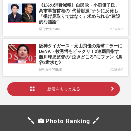
《1%の消費減税》自民党・小渕優子氏、
高市早苗首相の“代替財源”ナシに反発も
「揚げ足取りではなく」求められる“建設
的な議論”
週刊女性PRIME
2026/8/7
阪神タイガース・元山飛優の落球エラーに
DeNA・牧秀悟もビックリ！2連覇目指す
藤川球児監督の“泣きどころ”にファン《鳥
谷2世求む》
週刊女性PRIME
2026/8/7
新着をもっと見る
Photo Ranking