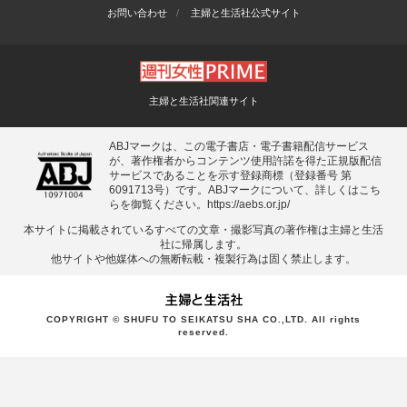
お問い合わせ
主婦と生活社公式サイト
主婦と生活社関連サイト
ABJマークは、この電子書店・電子書籍配信サービス
が、著作権者からコンテンツ使用許諾を得た正規版配信
サービスであることを示す登録商標（登録番号 第
6091713号）です。ABJマークについて、詳しくはこち
らを御覧ください。
https://aebs.or.jp/
本サイトに掲載されているすべての⽂章・撮影写真の著作権は主婦と⽣活
社に帰属します。
他サイトや他媒体への無断転載・複製⾏為は固く禁⽌します。
COPYRIGHT © SHUFU TO SEIKATSU SHA CO.,LTD. All rights
reserved.