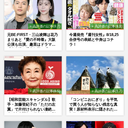
⭐ 高評価の記事(8.7)
⭐ 高評価の記事(8.3)
元BE:FIRST・三山凌輝は花乃
今週発売『週刊女性』8/18,25
まりあと『愛の不時着』大阪
合併号の表紙と中身はコチ
公演も出演、趣里はドラマ
ラ！
『大空港』番宣行脚に「メン
タル強すぎ」の実情
⭐ 高評価の記事(8.5)
⭐ 高評価の記事(8.7)
【昭和芸能スキャンダル】歌
「コンビニおにぎり」を平気
手・加藤登紀子の「ただの左
で買う人が知らない残念な真
翼」で片付けられない凄絶半
実！原材料表示に隠された添
生《東大闘争、獄中結婚、別
加物の正体
荘で内ゲバ事件》