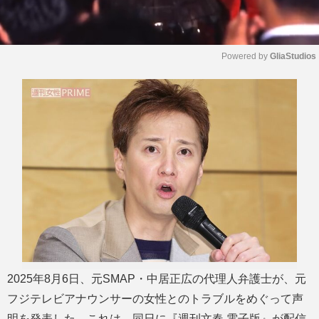
Powered by 
GliaStudios
M
u
t
e
2025年8月6日、元SMAP・中居正広の代理人弁護士が、元
フジテレビアナウンサーの女性とのトラブルをめぐって声
明を発表した。これは、同日に『週刊文春 電子版』が配信