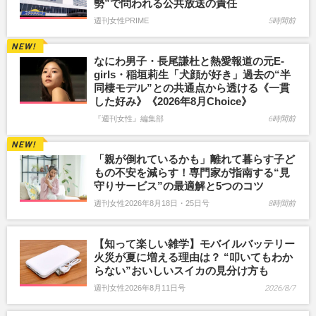
勢”で問われる公共放送の責任
週刊女性PRIME
5時間前
なにわ男子・長尾謙杜と熱愛報道の元E-
girls・稲垣莉生「犬顔が好き」過去の“半
同棲モデル”との共通点から透ける《一貫
した好み》《2026年8月Choice》
『週刊女性』編集部
6時間前
「親が倒れているかも」離れて暮らす子ど
もの不安を減らす！専門家が指南する“見
守りサービス”の最適解と5つのコツ
週刊女性2026年8月18日・25日号
8時間前
【知って楽しい雑学】モバイルバッテリー
火災が夏に増える理由は？ “叩いてもわか
らない”おいしいスイカの見分け方も
週刊女性2026年8月11日号
2026/8/7