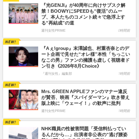
『光GENJI』が40周年に向けサブスク解
禁！BOOWYにSPEEDも“復活”のムー
ブ、本人たちのコメント続々で急浮上す
る“再結成”の道
週刊女性PRIME
0時間前
『Aぇ!group』末澤誠也、村重杏奈とのデ
ート企画で見せた“オレ様”本性「ちっこい
なこの男」ファンの擁護も虚しく視聴者ド
ン引き《2026年8月Choice》
『週刊女性』編集部
1時間前
Mrs. GREEN APPLEファンのマナー違反
が賛否、映画『スパイダーマン』吹き替え
版上映に「ウェーイ！」の歓声に批判
週刊女性PRIME
1時間前
NHK職員の性被害問題「受信料払ってい
るんだから…」出演者非公表の“逃げ腰姿