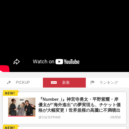
PICKUP
新着
ランキング
『Number_i』神宮寺勇太・平野紫耀・岸
優太が“海外進出”の夢実現も、チケット価
格が大幅変更！世界規模の高騰に不満噴出
週刊女性PRIME
0時間前