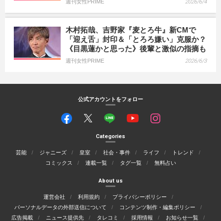
週刊女性PRIME
2026/6/4
木村拓哉、吉野家『麦とろ牛』新CMで
「迎え舌」封印＆「とろろ嫌い」克服か？
《目黒蓮かと思った》後輩と激似の指摘も
週刊女性PRIME
2026/6/3
公式アカウントをフォロー
Categories
芸能
ジャニーズ
皇室
社会・事件
ライフ
トレンド
コミックス
連載一覧
タグ一覧
無料占い
About us
運営会社
利用規約
プライバシーポリシー
パーソナルデータの外部送信について
コンテンツ制作・編集ポリシー
広告掲載
ニュース提供先
タレコミ
採用情報
お知らせ一覧