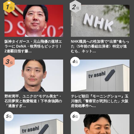
阪神タイガース・元山飛優の落球エ
NHK職員への性加害で“出禁”食らっ
ラーに DeNA・牧秀悟もビックリ！
た〈5年前の番組出演者〉特定が進
2連覇目指す藤…
むも、ネット…
野村周平、ユニクロ“モデル美女”・
テレビ朝日『モーニングショー』玉
石田夢実と熱愛報道！下半身強調の
川徹氏「警察官が死刑にした」大阪
「過激すぎ…
府発砲事件へ…