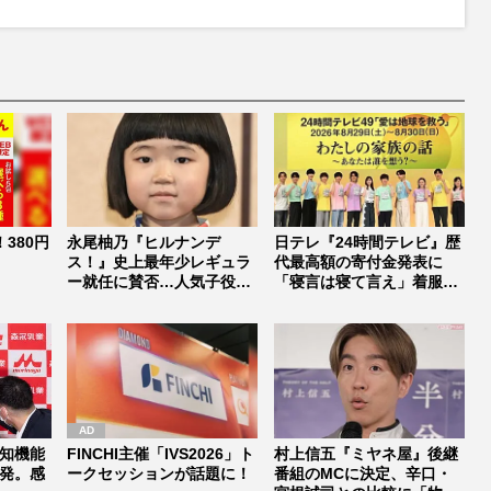
380円
永尾柚乃『ヒルナンデ
日テレ『24時間テレビ』歴
ス！』史上最年少レギュラ
代最高額の寄付金発表に
ー就任に賛否…人気子役の
「寝言は寝て言え」着服事
宿命も「夏休...
件で疑わ...
知機能
FINCHI主催「IVS2026」ト
村上信五『ミヤネ屋』後継
発。感
ークセッションが話題に！
番組のMCに決定、辛口・