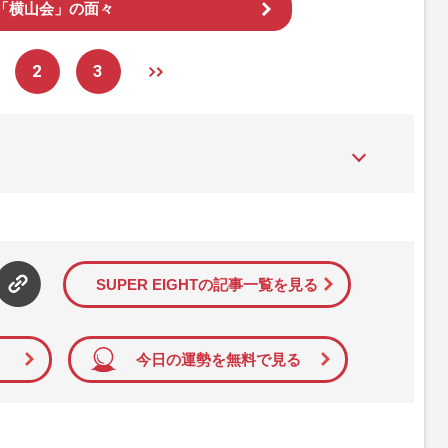
「横山会」の面々
2
3
た女性週刊誌。芸能ゴシップや事件、皇室の話題、感動ドキュメン
発信している。2017年12月12日号で「眞子さま嫁ぎ先の“義
」報道をスクープ。この一報から約2か月後、宮内庁は結婚延期を
雑誌ジャーナリズム賞」大賞を受賞した。毎週火曜日発売。
SUPER EIGHTの記事一覧を見る
今日の運勢を無料で見る