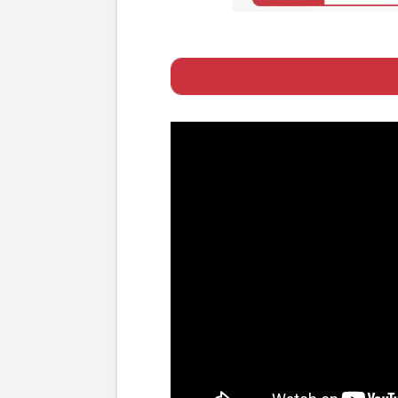
Page 1
ー “関西コンサー
Page 2
ー 横山流の“男道”