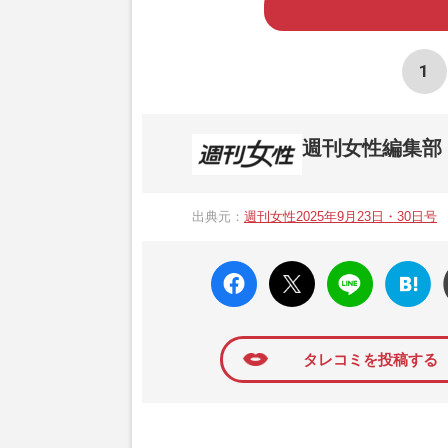
1
週刊女性編集部
1957年3月6日に日本で最初に創刊され
ト、美容・健康・グルメ・占いに関する情報を
出典元：
週刊女性2025年9月23日・30日号
母”が抱える400万円超の“借金トラブル”
発表。同記事は2018年の「編集者が選ぶ
faceboo
X ポス
LINE
はてな
k いい
ト
ブック
ね
マーク
に追加
タレコミを投稿する