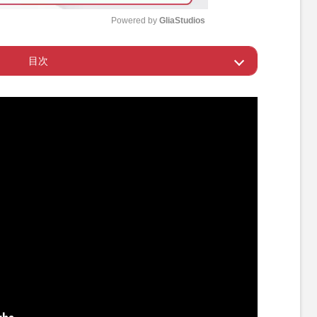
Powered by 
GliaStudios
目次
M
u
ト”状態に
t
e