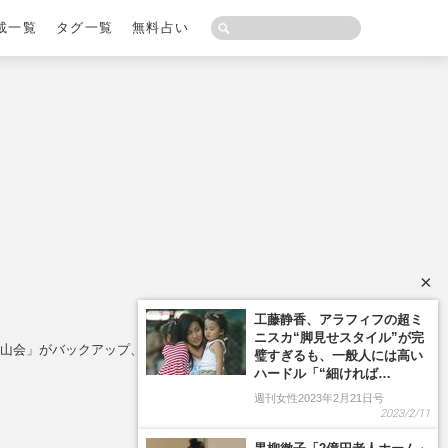
載一覧
タグ一覧
無料占い
×
山会」がバックアップ、人望集める“男道”