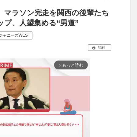
ビ』マラソン完走を関西の後輩たち
ップ、人望集める“男道”
ジャニーズWEST
印刷
もっと読む
arrow_forward_ios