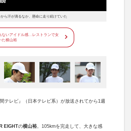
身から汗が滴るなか、懸命に走り続けていた
れないアイドル感…レストランで女
いた横山裕
時間テレビ』（日本テレビ系）が放送されてから1週
R EIGHT
の
横山裕
。105kmを完走して、大きな感