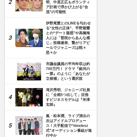
明、中居正広もボランティ
ア計画で浮かび上がる“合
流”の可能性
伊野尾慧とのLINEを匂わせ
る“女性の正体”、平野紫耀
との“デート疑惑”や高橋海
人には「普段からあんな感
じ」投稿連発、繋がりアピ
ールでジャニーズは戦々
恐々か
市議会議員の平均年収は約
700万円！ ドラマ『銀河の
一票』のように「あなたが
立候補」という選択肢
滝沢秀明、ジャニーズ社員
に「企画5つ出して」目指
すビジネスモデルは『米津
玄師』
嵐・松本潤、ライブ演出の
次はアイドルプロデュー
ス！大手配信で“timelesz
式”オーディション番組が進
行中か