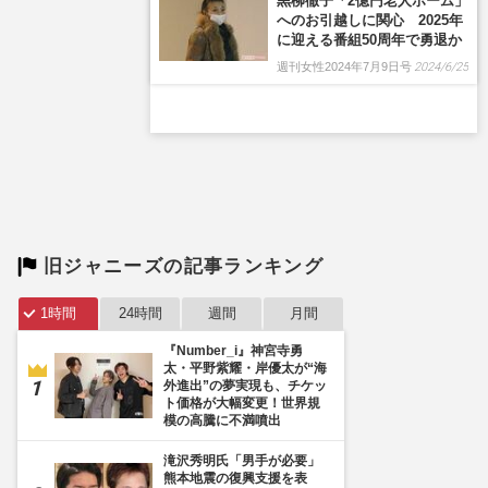
旧ジャニーズの記事ランキング
1時間
24時間
週間
月間
『Number_i』神宮寺勇
太・平野紫耀・岸優太が“海
外進出”の夢実現も、チケッ
ト価格が大幅変更！世界規
模の高騰に不満噴出
滝沢秀明氏「男手が必要」
熊本地震の復興支援を表