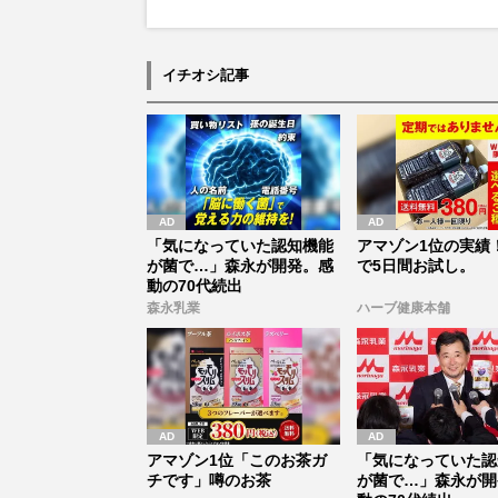
イチオシ記事
「気になっていた認知機能
アマゾン1位の実績！
が菌で…」森永が開発。感
で5日間お試し。
動の70代続出
森永乳業
ハーブ健康本舗
アマゾン1位「このお茶ガ
「気になっていた認
チです」噂のお茶
が菌で…」森永が開