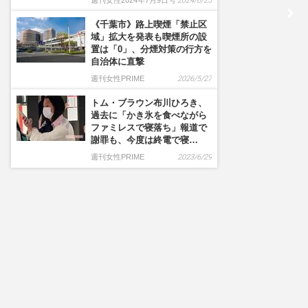
週刊女性2024年7月9日号
2024/6/25
《千葉市》路上喫煙「禁止区
域」拡大を発表も喫煙所の設
置は「0」、分煙対策の行方を
自治体に直撃
週刊女性PRIME
2026/5/27
トム・ブラウン布川ひろき、
過去に「かき氷を食べながら
ファミレスで寝落ち」報道で
謝罪も、今度は終電で寝…
週刊女性PRIME
2023/6/29