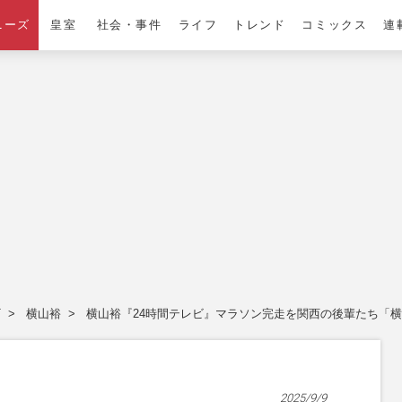
ニーズ
皇室
社会・事件
ライフ
トレンド
コミックス
連
T
横山裕
横山裕『24時間テレビ』マラソン完走を関西の後輩たち「横
2025/9/9