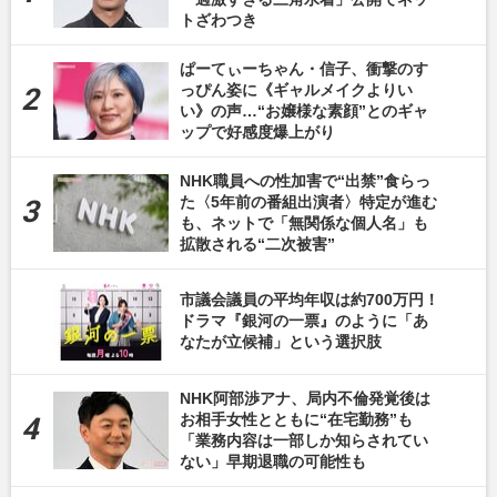
トざわつき
ぱーてぃーちゃん・信子、衝撃のす
っぴん姿に《ギャルメイクよりい
い》の声…“お嬢様な素顔”とのギャ
ップで好感度爆上がり
NHK職員への性加害で“出禁”食らっ
た〈5年前の番組出演者〉特定が進む
も、ネットで「無関係な個人名」も
拡散される“二次被害”
市議会議員の平均年収は約700万円！
ドラマ『銀河の一票』のように「あ
なたが立候補」という選択肢
NHK阿部渉アナ、局内不倫発覚後は
お相手女性とともに“在宅勤務”も
「業務内容は一部しか知らされてい
ない」早期退職の可能性も