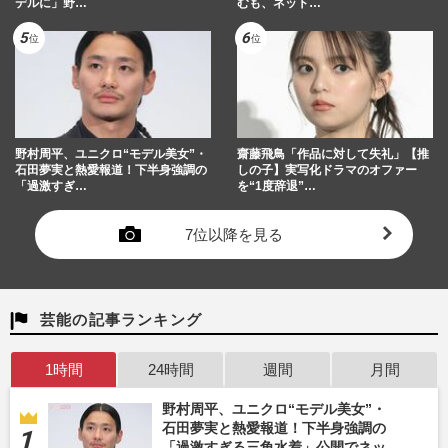
デルに」野…
むも、ネット…
野村周平、ユニクロ“モデル美女”・
齋藤飛鳥「作品に対して失礼」【推
石田夢実と熱愛報道！下半身強調の
しの子】実写化ドラマのオファー
「過激すぎ…
を“1度辞退”…
7位以降を見る
芸能の記事ランキング
1時間
24時間
週間
月間
野村周平、ユニクロ“モデル美女”・
石田夢実と熱愛報道！下半身強調の
「過激すぎる三角水着」公開でネッ