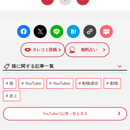
facebo
X ポス
LINE
はてな
コメン
ok い
ト
ブック
ト
いね
マーク
に追加
タレコミ投稿
無料占い
猫に関する記事一覧
嶋津輝、'26年直木賞受賞作は女給として
猫
YouTube
YouTuber
動物虐待
動物
働く女性たちを描く 朝ドラ『虎に翼』に
影響を受けた登場人物も
炎上
週刊女性2026年4月7日・14日号
2026/4/4
YouTubeの記事一覧を見る
直木賞作家・村山由佳さん、最新作『しっ
ぽのカルテ』で描く動物との“愛”「人間の
ことも言葉もわかってい…