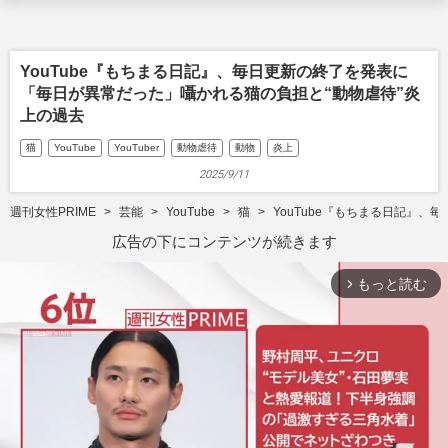
YouTube『もちまる日記』、毎日更新の終了を発表に
「毎日が異常だった」囁かれる猫の負担と“動物虐待”炎
上の過去
猫
YouTube
YouTuber
動物虐待
動物
炎上
2025/9/11
週刊女性PRIME
芸能
YouTube
猫
YouTube『もちまる日記』
広告の下にコンテンツが続きます
もっと読む
arrow_forward_ios