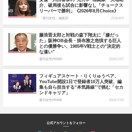
介、破局後も試合に影響なし「チョークス
リーパーで勝利」《2026年8月Choice》
『週刊女性』編集部
2026/8/3
藤浪晋太郎と対戦の森下翔太に「嫌だっ
た」阪神OB会長・掛布雅之危惧する巨人
との優勝争い、1985年V戦士との“決定的
な違い”
週刊女性PRIME
2026/7/31
フィギュアスケート・りくりゅうペア、
YouTube開設1日で登録者10万人突破、編
集も自ら担当する“本気路線”で挑む「セカ
ンドキャリア」
週刊女性PRIME
2026/7/30
公式アカウントをフォロー