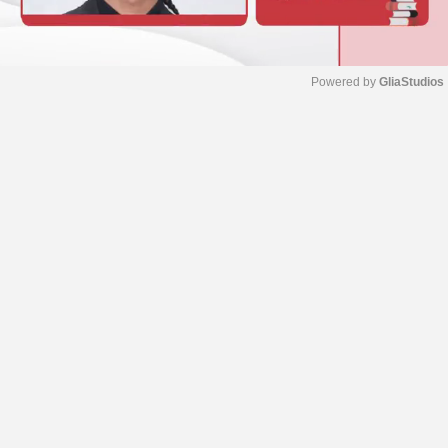
Powered by 
GliaStudios
M
u
t
e