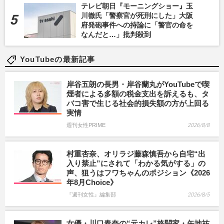
テレビ朝日『モーニングショー』玉
川徹氏「警察官が死刑にした」大阪
府発砲事件への持論に「警官の命を
なんだと…」批判殺到
YouTubeの最新記事
岸谷五朗の長男・岸谷蘭丸がYouTubeで喫
煙者による多額の税金支出を訴えるも、タ
バコ害で生じる社会的損失額の方が上回る
実情
週刊女性PRIME
2026/8/8
村重杏奈、オリラジ藤森慎吾から自宅“出
入り禁止”にされて「わかる気がする」の
声、狙うはフワちゃんのポジション《2026
年8月Choice》
『週刊女性』編集部
2026/8/5
女優・川口春奈の“元カレ”格闘家・矢地祐