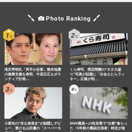
週刊女性2026年2月17日号
2026/2/7
Photo Ranking
三島スカイウォーク「ネコとおでかけ」イ
ベントが批判殺到で急遽中止になり施設の
見解は、《犬はいいのに》…
週刊女性PRIME
2026/2/2
【獣医師解説】愛犬・愛猫の“終生飼育”を
全うする「ペット後見」の準備、飼育費用
の残し方から見守り体制…
滝沢秀明氏「男手が必要」熊本地震
くら寿司、閉店間際の“ネタ大盛
の復興支援を表明、中居正広もボラ
り”写真が話題に「出会えたらラッ
週刊女性2025年12月30日号
2026/1/4
ンティア計画…
キー」広報が明…
愛子さま、新たなロイヤルにゃんこ『美
海』を迎え入れ！猫談義が話題になった美
術家が語るご一家の“並々な…
週刊女性2025年12月23日号
2025/12/11
小栗旬の“非公表長女”が顔隠しデビ
NHK職員への性加害で“出禁”食らっ
ュー、透ける山田優の「スーパーモ
た〈5年前の番組出演者〉特定が進