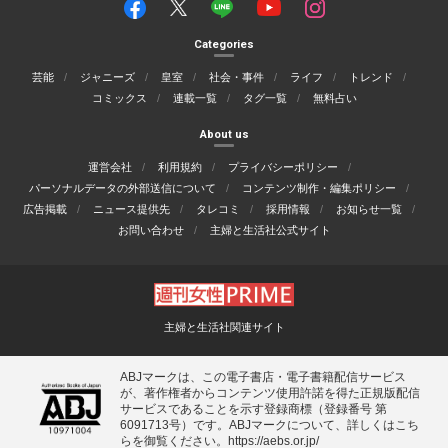
Categories
芸能
ジャニーズ
皇室
社会・事件
ライフ
トレンド
コミックス
連載一覧
タグ一覧
無料占い
About us
運営会社
利用規約
プライバシーポリシー
パーソナルデータの外部送信について
コンテンツ制作・編集ポリシー
広告掲載
ニュース提供先
タレコミ
採用情報
お知らせ一覧
お問い合わせ
主婦と生活社公式サイト
主婦と生活社関連サイト
ABJマークは、この電子書店・電子書籍配信サービス
が、著作権者からコンテンツ使用許諾を得た正規版配信
サービスであることを示す登録商標（登録番号 第
6091713号）です。ABJマークについて、詳しくはこち
らを御覧ください。
https://aebs.or.jp/