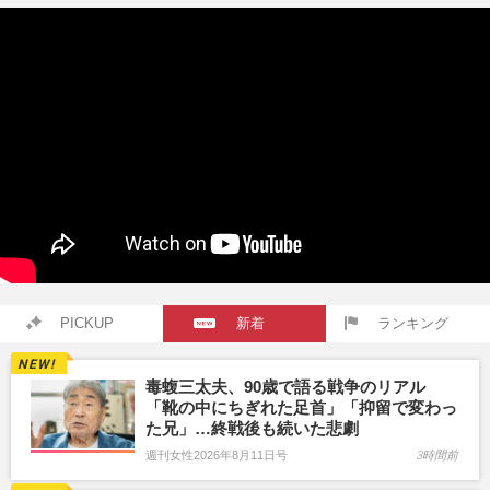
PICKUP
新着
ランキング
毒蝮三太夫、90歳で語る戦争のリアル
「靴の中にちぎれた足首」「抑留で変わっ
た兄」…終戦後も続いた悲劇
週刊女性2026年8月11日号
3時間前