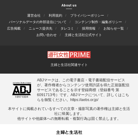
About us
運営会社
利用規約
プライバシーポリシー
パーソナルデータの外部送信について
コンテンツ制作・編集ポリシー
広告掲載
ニュース提供先
タレコミ
採用情報
お知らせ一覧
お問い合わせ
主婦と生活社公式サイト
主婦と生活社関連サイト
ABJマークは、この電子書店・電子書籍配信サービス
が、著作権者からコンテンツ使用許諾を得た正規版配信
サービスであることを示す登録商標（登録番号 第
6091713号）です。ABJマークについて、詳しくはこち
らを御覧ください。
https://aebs.or.jp/
本サイトに掲載されているすべての⽂章・撮影写真の著作権は主婦と⽣活
社に帰属します。
他サイトや他媒体への無断転載・複製⾏為は固く禁⽌します。