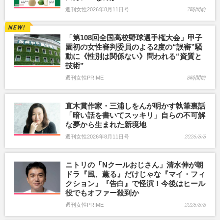
週刊女性2026年8月11日号
7時間前
「第108回全国高校野球選手権大会」甲子
園初の女性審判委員のよる2度の“誤審”騒
動に《性別は関係ない》問われる“資質と
技術”
週刊女性PRIME
8時間前
直木賞作家・三浦しをんが明かす執筆裏話
「暗い話を書いてスッキリ」自らの不可解
な夢から生まれた新境地
週刊女性2026年8月11日号
2026/8/8
ニトリの「Nクールおじさん」清水伸が朝
ドラ『風、薫る』だけじゃな『マイ・フィ
クション』『告白』で怪演！今後はヒール
役でもオファー殺到か
週刊女性PRIME
2026/8/8