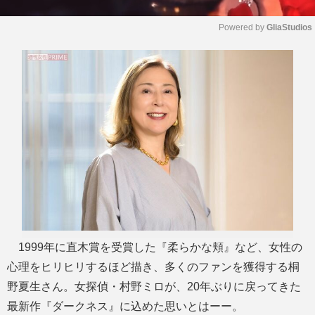
Powered by 
GliaStudios
M
u
t
e
1999年に直木賞を受賞した『柔らかな頬』など、女性の
心理をヒリヒリするほど描き、多くのファンを獲得する桐
野夏生さん。女探偵・村野ミロが、20年ぶりに戻ってきた
最新作『ダークネス』に込めた思いとはーー。