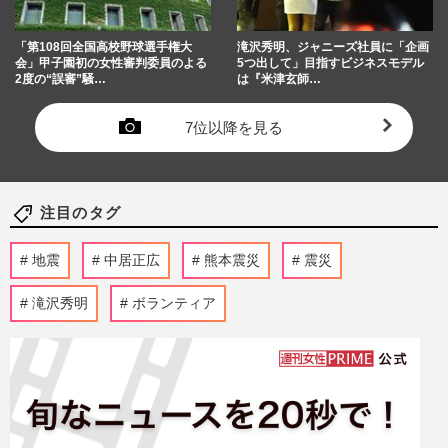
「第108回全国高校野球選手権大
滝沢秀明、ジャニーズ社員に「企画
会」甲子園初の女性審判委員のよる
5つ出して」目指すビジネスモデル
2度の“誤審”騒…
は『米津玄師…
7位以降を見る
注目のタグ
地震
中居正広
熊本震災
震災
滝沢秀明
ボランティア