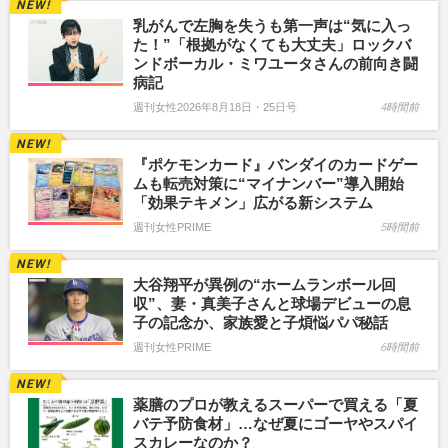
乳がんで左胸を失うも第一声は“気に入っ
た！”「根拠がなくても大丈夫」ロックバ
ンドボーカル・ミワユータさんの前向き闘
病記
週刊女性2026年8月18日・25日号
4時間前
『ポケモンカード』バンダイのカードゲー
ムも転売対策に“マイナンバー”導入開始
「効果テキメン」広がる新システム
週刊女性PRIME
5時間前
大谷翔平が異例の“ホームランボール回
収”、妻・真美子さんと球場デビューの息
子の記念か、家族愛と子煩悩パパ秘話
週刊女性PRIME
6時間前
薬膳のプロが教えるスーパーで買える「夏
バテ予防食材」…なぜ夏にゴーヤやスパイ
スカレーなのか？