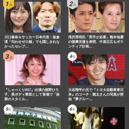
川口春奈＆サッカー日本代表・板倉
滝沢秀明氏「男手が必要」熊本地震
滉「匂わせゼロ婚」でも隠しきれな
の復興支援を表明、中居正広もボラ
かったセレブ…
ンティア計画…
『しゃべくり007』出演の畑野ひろ
大谷翔平の兄で『トヨタ自動車東日
子、美ボディ軍団として登場で「抜
本』のコーチ・龍太さんの写真が突
群のスタイル…
如『夢グルー…