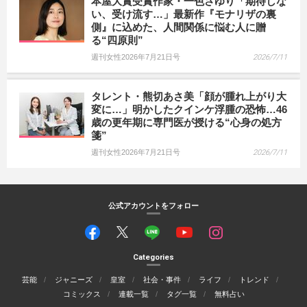
本屋大賞受賞作家・一色さゆり「期待しな
い、受け流す…」最新作『モナリザの裏
側』に込めた、人間関係に悩む人に贈
る“四原則”
週刊女性2026年7月21日号
2026/7/11
タレント・熊切あさ美「顔が腫れ上がり大
変に…」明かしたクインケ浮腫の恐怖…46
歳の更年期に専門医が授ける“心身の処方
箋”
週刊女性2026年7月21日号
2026/7/11
公式アカウントをフォロー
Categories
芸能
ジャニーズ
皇室
社会・事件
ライフ
トレンド
コミックス
連載一覧
タグ一覧
無料占い