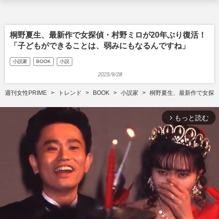
桐野夏生、最新作で女探偵・村野ミロが20年ぶり復活！
「子どもができることは、弱みにもなるんですね」
小説家
BOOK
小説
2025/9/28
週刊女性PRIME
トレンド
BOOK
小説家
桐野夏生、最新作で女探偵
もっと読む
arrow_forward_ios