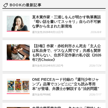
BOOKの最新記事
直木賞作家・三浦しをんが明かす執筆裏話
「暗い話を書いてスッキリ」自らの不可解
な夢から生まれた新境地
週刊女性2026年8月11日号
2026/8/8
【訃報】作家・赤松利市さん死去「主人公
は私自身で、ゲスな人間です」共感も賛辞
も阿らない、住所不定作家の私小説《2026
年7月Choice》
週刊女性2019年8月13日号
2026/7/24
ONE PIECEカード付録の『週刊少年ジャ
ンプ』品薄でコンビニに“立ち読み専用
本”が登場、弁護士が解説する“法的問題”
週刊女性PRIME
2026/7/17