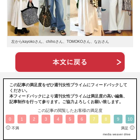
左からkayokoさん、chihoさん、TOMOKOさん、なおさん
この記事の満足度をぜひ週刊女性プライムにフィードバックして
ください。
本フィードバックにより週刊女性プライムは満足度の高い編集、
記事制作を行って参ります。ご協力よろしくお願い致します。
この記事の閲覧したお客様の満足度
0
1
2
3
4
5
6
7
8
9
10
🙁
🙂
不満
満足
media weaver drive