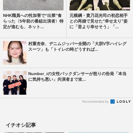
NHK職員への性加害で“出禁”食
元横綱・貴乃花光司の初恋相手
らった〈5年前の番組出演者〉特
との再婚で見せた“幸せ太り”姿
定が進むも、ネット...
に「昔より幸せそう」「...
村重杏奈、デニムジッパー全開の「大胆V字ハイレグ
スーツ」も「トイレの時どうすれば...
Number_iの女性バックダンサーが怒りの告発「本当
に気持ち悪い」共演者まで攻...
Recommended by
イチオシ記事