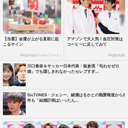
【当選】金運が上がる直前に起
アマゾンで大人気！血圧対策は
こるサイン
コーヒーに足してみて
PR(合同会社デジタルファーム )
PR(森永乳業)
川口春奈＆サッカー日本代表・板倉滉「匂わせゼロ
婚」でも隠しきれなかったセレブすぎ...
SixTONES・ジェシー、綾瀬はるかとの熱愛報道から2
年も「結婚計画はいったん...