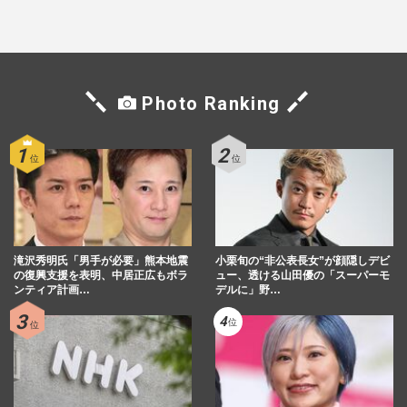
もSNSで“公認”
がけた森英恵さんとの絆
Photo Ranking
滝沢秀明氏「男手が必要」熊本地震
小栗旬の“非公表長女”が顔隠しデビ
の復興支援を表明、中居正広もボラ
ュー、透ける山田優の「スーパーモ
ンティア計画…
デルに」野…