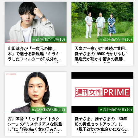
⭐ 高評価の記事(10)
⭐ 高評価の記事(10)
山田涼介が『一次元の挿し
天皇ご一家が2年連続ご着用、
木』で魅せる新境地「キラキ
愛子さまの“5500円かりゆし”
ラしたフィルターが1枚外れて
製造元が明かす驚きの反響
くれたら」アイドル像を封印
「まさかうちの商品とは…」
した覚悟
⭐ 高評価の記事(9.7)
⭐ 高評価の記事(10)
古川琴音『ミッドナイトタク
愛子さま、雅子さまの「30年
シー』の“ミステリアスな眼差
前の黄色セットアップ」に
し”に「僕の描く女の子みた
〈親子2代でお似合いになる〉
い」現代美術家・奈良美智氏
の声、ご成婚時のドレスも手