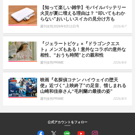
【知って楽しい雑学】モバイルバッテリー
火災が夏に増える理由は？ “叩いてもわか
らない”おいしいスイカの見分け方も
週刊女性2026年8月11日号
2026/8/7
『ジェラートピケ』×『ドラゴンクエス
ト』メンズもある！意外なコラボの意外な
相性、“おうち時間”との親和性
週刊女性PRIME
2026/8/6
映画『名探偵コナン ハイウェイの堕天
使』近づく“上映終了”の足音、惜しまれる
山崎和佳奈さん“毛利蘭の最後の姿”
週刊女性PRIME
2026/8/5
公式アカウントをフォロー