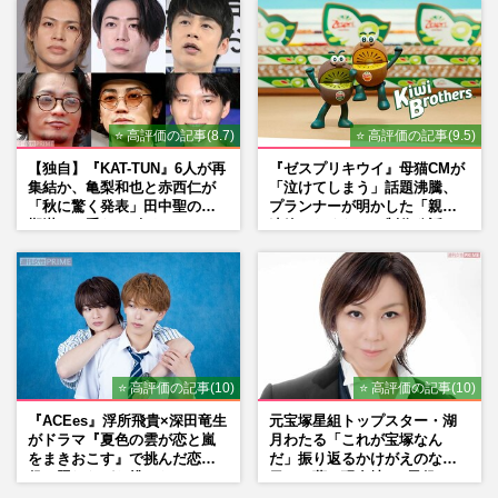
⭐ 高評価の記事(8.7)
⭐ 高評価の記事(9.5)
【独自】『KAT-TUN』6人が再
『ゼスプリキウイ』母猫CMが
集結か、亀梨和也と赤西仁が
「泣けてしまう」話題沸騰、
「秋に驚く発表」田中聖の刑
プランナーが明かした「親に
期満了と重なる“匂わせ”では
連絡したくなる」制作秘話
ない理由
⭐ 高評価の記事(10)
⭐ 高評価の記事(10)
『ACEes』浮所飛貴×深田竜生
元宝塚星組トップスター・湖
がドラマ『夏色の雲が恋と嵐
月わたる「これが宝塚なん
をまきおこす』で挑んだ恋人
だ」振り返るかけがえのない
役、照れながら挑んだキュン
日々、夢の現在地と“男役”へ
シーン秘話
の思い