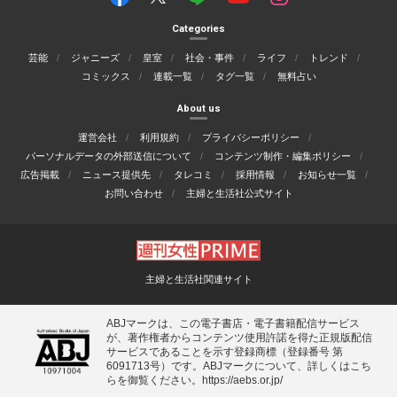
Categories
芸能
ジャニーズ
皇室
社会・事件
ライフ
トレンド
コミックス
連載一覧
タグ一覧
無料占い
About us
運営会社
利用規約
プライバシーポリシー
パーソナルデータの外部送信について
コンテンツ制作・編集ポリシー
広告掲載
ニュース提供先
タレコミ
採用情報
お知らせ一覧
お問い合わせ
主婦と生活社公式サイト
主婦と生活社関連サイト
ABJマークは、この電子書店・電子書籍配信サービス
が、著作権者からコンテンツ使用許諾を得た正規版配信
サービスであることを示す登録商標（登録番号 第
6091713号）です。ABJマークについて、詳しくはこち
らを御覧ください。
https://aebs.or.jp/