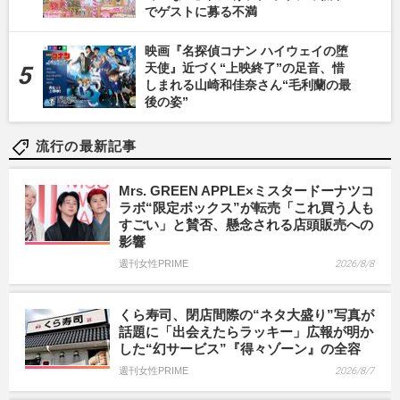
でゲストに募る不満
映画『名探偵コナン ハイウェイの堕
天使』近づく“上映終了”の足音、惜
しまれる山崎和佳奈さん“毛利蘭の最
後の姿”
流行の最新記事
Mrs. GREEN APPLE×ミスタードーナツコ
ラボ“限定ボックス”が転売「これ買う人も
すごい」と賛否、懸念される店頭販売への
影響
週刊女性PRIME
2026/8/8
くら寿司、閉店間際の“ネタ大盛り”写真が
話題に「出会えたらラッキー」広報が明か
した“幻サービス”『得々ゾーン』の全容
週刊女性PRIME
2026/8/7