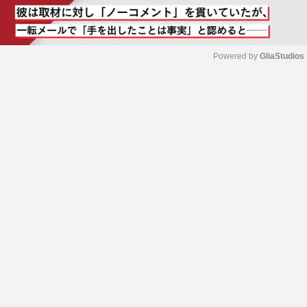
Powered by 
GliaStudios
M
u
t
e