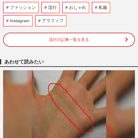
村重杏奈が熱愛！ お相手は人気DJ兼モデ
ファッション
流行
おしゃれ
私服
ル・井上ヤマト《2026年8月Choice》
『週刊女性』編集部
2026/8/6
Instagram
アラフィフ
Number_i・平野紫耀、最新MVで披露し
流行の記事一覧を見る
た“ダサかわ”衝撃ビジュアルが「本当に別
人レベル」「春日じゃん」フ…
『週刊女性』編集部
2026/8/4
あわせて読みたい
佳子さま、御殿場の高校馬術大会に“大人
モノトーンスタイル”で登場…耳元を彩る
「3300円の藍染イヤリング…
週刊女性PRIME
2026/8/1
DA PUMP・ISSAが披露した“両腕びっし
りタトゥー”に賛否…「お茶の間イメー
ジ」との乖離に心配の声
週刊女性PRIME
2026/7/29