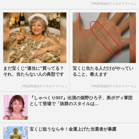
PR(合同会社デジタルファーム )
まだ宝くじ“適当に”買ってる？
宝くじ当たる人だけがやってい
それ、当たらない人の典型です
ること、教えます
PR(合同会社デジタルファーム )
PR(合同会社デジタルファーム )
『しゃべくり007』出演の畑野ひろ子、美ボディ軍団
として登場で「抜群のスタイルは...
宝くじ狙うなら今！金運上げた当選者が暴露