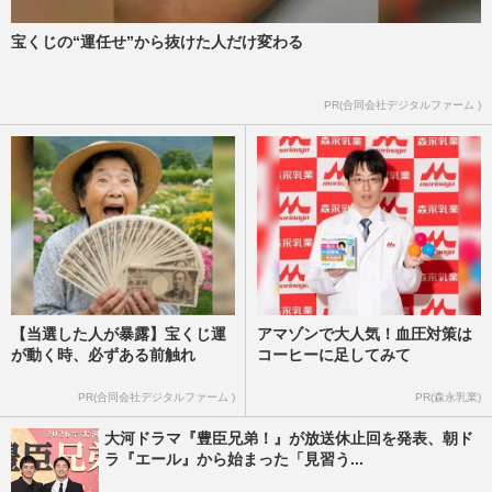
《ネクスト皇居財布の呼び声も》2000円で
宝くじの“運任せ”から抜けた人だけ変わる
スカジャン風の「鳳凰トート」が話
題…“定価超え転売”に販売元が…
PR(合同会社デジタルファーム )
週刊女性PRIME
2026/7/27
【当選した人が暴露】宝くじ運
アマゾンで大人気！血圧対策は
が動く時、必ずある前触れ
コーヒーに足してみて
PR(合同会社デジタルファーム )
PR(森永乳業)
大河ドラマ『豊臣兄弟！』が放送休止回を発表、朝ド
ラ『エール』から始まった「見習う...