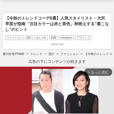
【今秋のトレンドコーデ6選】人気スタイリスト・大沢
早苗が指南「注目カラーは赤と茶色」秋映えする“着こな
し”のヒント
ファッション
流行
おしゃれ
私服
Instagram
アラフィフ
2025/10/5
週刊女性PRIME
トレンド
流行
ファッション
【今秋のトレンドコ
広告の下にコンテンツが続きます
もっと読む
arrow_forward_ios