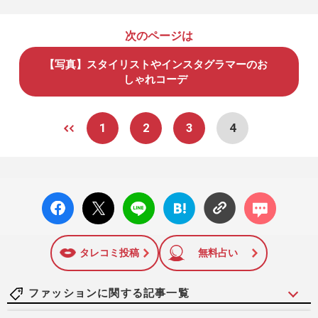
次のページは
【写真】スタイリストやインスタグラマーのお
しゃれコーデ
1
2
3
4
facebo
X ポス
LINE
はてな
コメン
ok い
ト
ブック
ト
いね
マーク
に追加
タレコミ投稿
無料占い
ファッションに関する記事一覧