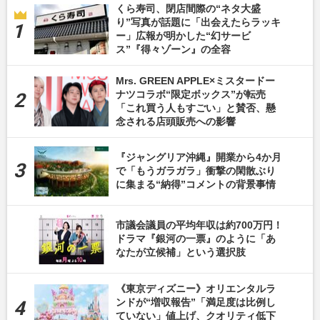
くら寿司、閉店間際の“ネタ大盛
り”写真が話題に「出会えたらラッキ
ー」広報が明かした“幻サービ
ス”『得々ゾーン』の全容
Mrs. GREEN APPLE×ミスタードー
ナツコラボ“限定ボックス”が転売
「これ買う人もすごい」と賛否、懸
念される店頭販売への影響
『ジャングリア沖縄』開業から4か月
で「もうガラガラ」衝撃の閑散ぶり
に集まる“納得”コメントの背景事情
市議会議員の平均年収は約700万円！
ドラマ『銀河の一票』のように「あ
なたが立候補」という選択肢
《東京ディズニー》オリエンタルラ
ンドが“増収報告”「満足度は比例し
ていない」値上げ、クオリティ低下