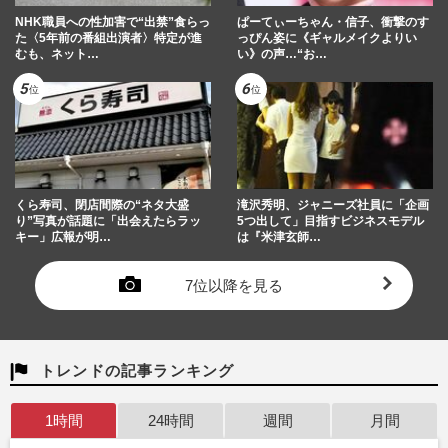
NHK職員への性加害で“出禁”食らっ
ぱーてぃーちゃん・信子、衝撃のす
た〈5年前の番組出演者〉特定が進
っぴん姿に《ギャルメイクよりい
むも、ネット…
い》の声…“お…
くら寿司、閉店間際の“ネタ大盛
滝沢秀明、ジャニーズ社員に「企画
り”写真が話題に「出会えたらラッ
5つ出して」目指すビジネスモデル
キー」広報が明…
は『米津玄師…
7位以降を見る
トレンドの記事ランキング
1時間
24時間
週間
月間