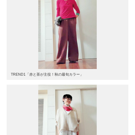
TREND1「赤と茶が主役！秋の最旬カラー」