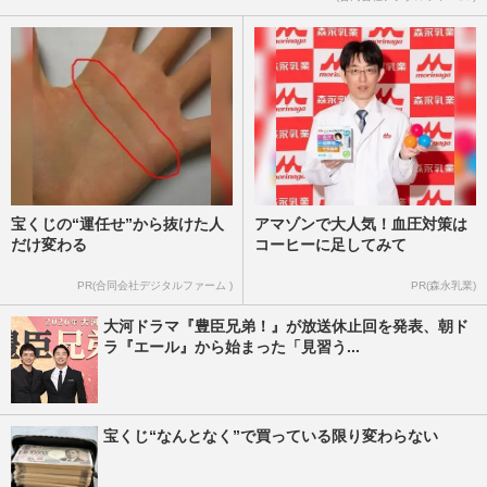
週刊女性PRIME
2026/7/29
宝くじの“運任せ”から抜けた人
アマゾンで大人気！血圧対策は
だけ変わる
コーヒーに足してみて
PR(合同会社デジタルファーム )
PR(森永乳業)
大河ドラマ『豊臣兄弟！』が放送休止回を発表、朝ド
ラ『エール』から始まった「見習う...
宝くじ“なんとなく”で買っている限り変わらない