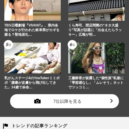
TBS日曜劇場『VIVANT』、県内各
くら寿司、閉店間際の“ネタ大盛
地でロケが行われた岐阜県がカギを
り”写真が話題に「出会えたらラッ
握る？聖地巡礼…
キー」広報が明…
乳がんステージ4のYouTuberミミポ
工藤静香が披露した“個性派”私服に
ポ「腫瘍が皮膚から飛び出してき
「季節感なし」「ムレそう」ネット
た」34歳で余命…
でツッコミ…
7位以降を見る
トレンドの記事ランキング