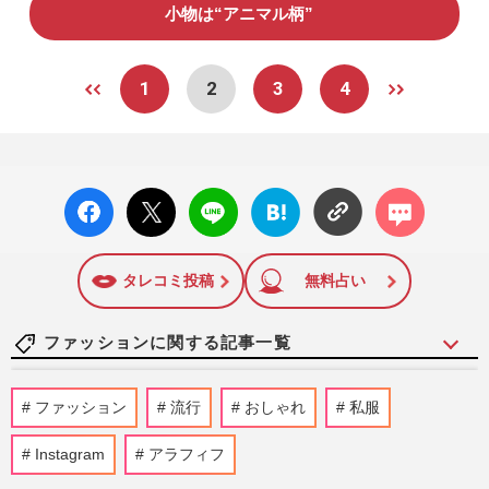
小物は“アニマル柄”
1
2
3
4
facebo
X ポス
LINE
はてな
コメン
ok い
ト
ブック
ト
いね
マーク
に追加
タレコミ投稿
無料占い
ファッションに関する記事一覧
ファッションデザイナー・ドン小西、『心
ファッション
流行
おしゃれ
私服
臓弁膜症』『膀胱がん』『咽頭がん』“3つ
の大病”を経験でたどり…
Instagram
アラフィフ
週刊女性2026年8月11日号
2026/8/9