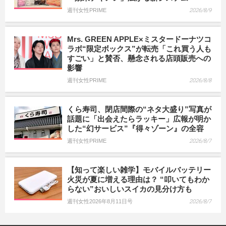
週刊女性PRIME
2026/8/9
Mrs. GREEN APPLE×ミスタードーナツコ
ラボ“限定ボックス”が転売「これ買う人も
すごい」と賛否、懸念される店頭販売への
影響
週刊女性PRIME
2026/8/8
くら寿司、閉店間際の“ネタ大盛り”写真が
話題に「出会えたらラッキー」広報が明か
した“幻サービス”『得々ゾーン』の全容
週刊女性PRIME
2026/8/7
【知って楽しい雑学】モバイルバッテリー
火災が夏に増える理由は？ “叩いてもわか
らない”おいしいスイカの見分け方も
週刊女性2026年8月11日号
2026/8/7