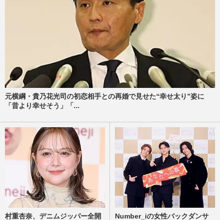
元横綱・貴乃花光司の初恋相手との再婚で見せた“幸せ太り”姿に
「昔より幸せそう」「...
村重杏奈、デニムジッパー全開
Number_iの女性バックダンサ