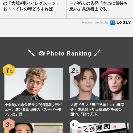
の「大胆V字ハイレグスーツ」
ーが怒りの告発「本当に気持ち
も「トイレの時どうすれば...
悪い」共演者まで攻...
Recommended by
Photo Ranking
小栗旬の“非公表長女”が顔隠しデビ
大河ドラマ『豊臣兄弟！』山田涼
ュー、透ける山田優の「スーパーモ
介・栗原類ら初出演組の“扮装公
デルに」野…
開”で「顔で天下…