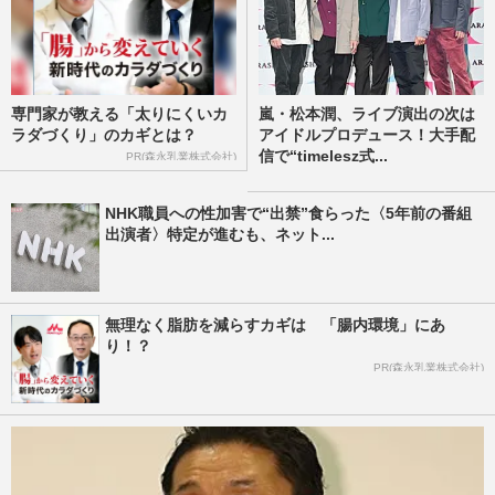
専門家が教える「太りにくいカ
嵐・松本潤、ライブ演出の次は
ラダづくり」のカギとは？
アイドルプロデュース！大手配
信で“timelesz式...
PR(森永乳業株式会社)
NHK職員への性加害で“出禁”食らった〈5年前の番組
出演者〉特定が進むも、ネット...
無理なく脂肪を減らすカギは 「腸内環境」にあ
り！？
PR(森永乳業株式会社)