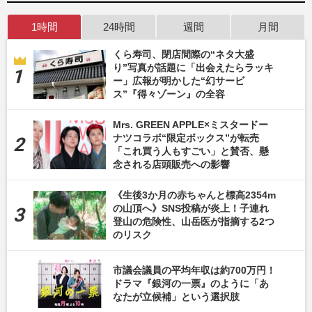
1時間
24時間
週間
月間
くら寿司、閉店間際の“ネタ大盛
り”写真が話題に「出会えたらラッキ
ー」広報が明かした“幻サービ
ス”『得々ゾーン』の全容
Mrs. GREEN APPLE×ミスタードー
ナツコラボ“限定ボックス”が転売
「これ買う人もすごい」と賛否、懸
念される店頭販売への影響
《生後3か月の赤ちゃんと標高2354m
の山頂へ》SNS投稿が炎上！子連れ
登山の危険性、山岳医が指摘する2つ
のリスク
市議会議員の平均年収は約700万円！
ドラマ『銀河の一票』のように「あ
なたが立候補」という選択肢