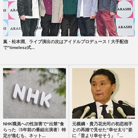
嵐・松本潤、ライブ演出の次はアイドルプロデュース！大手配信
で“timelesz式...
NHK職員への性加害で“出禁”食
元横綱・貴乃花光司の初恋相手
らった〈5年前の番組出演者〉特
との再婚で見せた“幸せ太り”姿
定が進むも、ネット...
に「昔より幸せそう」「...