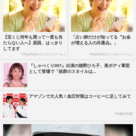
【宝くじ何年も買って一度も当
「占い師だけが知ってる〝お金
たらない人へ】原因、はっきり
が増える人の共通点〟」
してます
PR(合同会社デジタルファーム )
PR(合同会社デジタルファーム )
『しゃべくり007』出演の畑野ひろ子、美ボディ軍団
として登場で「抜群のスタイルは...
アマゾンで大人気！血圧対策はコーヒーに足してみて
PR(森永乳業)