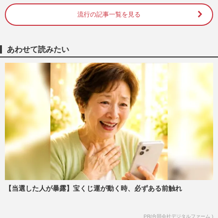
流行の記事一覧を見る
村重杏奈が熱愛！ お相手は人気DJ兼モデ
ル・井上ヤマト《2026年8月Choice》
『週刊女性』編集部
2026/8/6
あわせて読みたい
Number_i・平野紫耀、最新MVで披露し
た“ダサかわ”衝撃ビジュアルが「本当に別
人レベル」「春日じゃん」フ…
『週刊女性』編集部
2026/8/4
佳子さま、御殿場の高校馬術大会に“大人
モノトーンスタイル”で登場…耳元を彩る
「3300円の藍染イヤリング…
週刊女性PRIME
2026/8/1
DA PUMP・ISSAが披露した“両腕びっし
【当選した人が暴露】宝くじ運が動く時、必ずある前触れ
りタトゥー”に賛否…「お茶の間イメー
ジ」との乖離に心配の声
PR(合同会社デジタルファーム )