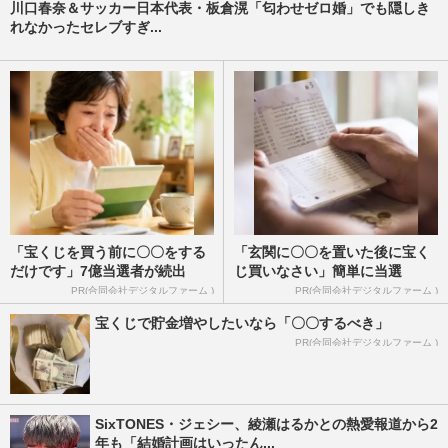
川口春奈＆サッカー日本代表・板倉滉「匂わせゼロ婚」でも隠しき
れなかったセレブすぎ...
「宝くじを買う前に〇〇をする
「玄関に〇〇を置いた後に宝く
だけです」7億当選者が続出
じ買いなさい」簡単に当選
PR(合同会社デジタルファーム )
PR(合同会社デジタルファーム )
宝くじで貯金増やしたいなら「〇〇するべき」
PR(合同会社デジタルファーム )
SixTONES・ジェシー、綾瀬はるかとの熱愛報道から2
年も「結婚計画はいったん...