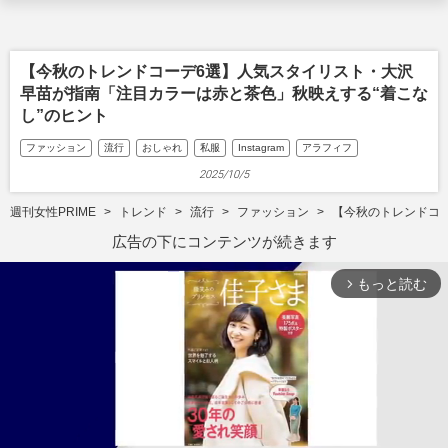
【今秋のトレンドコーデ6選】人気スタイリスト・大沢
早苗が指南「注目カラーは赤と茶色」秋映えする“着こな
し”のヒント
ファッション
流行
おしゃれ
私服
Instagram
アラフィフ
2025/10/5
週刊女性PRIME
トレンド
流行
ファッション
【今秋のトレンドコ
広告の下にコンテンツが続きます
もっと読む
arrow_forward_ios