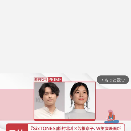
もっと読む
arrow_forward_ios