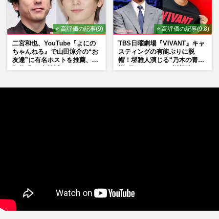
⭐ 高評価の記事(9)
⭐ 高評価の記事(9.8)
二宮和也、YouTube『よにの
TBS日曜劇場『VIVANT』キャ
ちゃんねる』で山田涼介の“お
スティングの有能ぶりに脱
友達”に有名ホストを推薦、歌
帽！堺雅人演じる“乃木の青年
舞伎町に“急接近”でファン
期”役は、そっくり説根強い
「関わらないで！」
Mr.Children桜井和寿のバンド
マン長男・櫻井海音だった