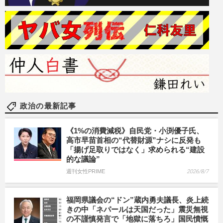
政治の最新記事
《1%の消費減税》自民党・小渕優子氏、
高市早苗首相の“代替財源”ナシに反発も
「揚げ足取りではなく」求められる“建設
的な議論”
週刊女性PRIME
2026/8/7
福岡県議会の“ドン”蔵内勇夫議長、炎上続
きの中「ネパールは天国だった」震災無視
の不謹慎発言で「地獄に落ちろ」国民憤慨