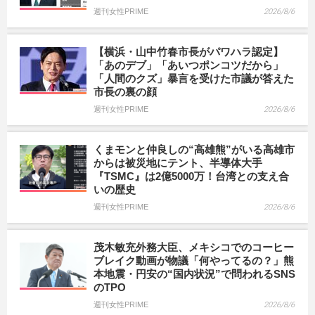
週刊女性PRIME
2026/8/6
【横浜・山中竹春市長がパワハラ認定】
「あのデブ」「あいつポンコツだから」
「人間のクズ」暴言を受けた市議が答えた
市長の裏の顔
週刊女性PRIME
2026/8/6
くまモンと仲良しの“高雄熊”がいる高雄市
からは被災地にテント、半導体大手
『TSMC』は2億5000万！台湾との支え合
いの歴史
週刊女性PRIME
2026/8/6
茂木敏充外務大臣、メキシコでのコーヒー
ブレイク動画が物議「何やってるの？」熊
本地震・円安の“国内状況”で問われるSNS
のTPO
週刊女性PRIME
2026/8/6