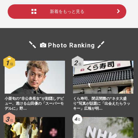
新着をもっと見る
Photo Ranking
小栗旬の“非公表長女”が顔隠しデビ
くら寿司、閉店間際の“ネタ大盛
ュー、透ける山田優の「スーパーモ
り”写真が話題に「出会えたらラッ
デルに」野…
キー」広報が明…