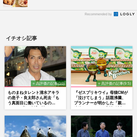
Recommended by
イチオシ記事
⭐ 高評価の記事(10)
⭐ 高評価の記事(9.5)
ものまねタレント清水アキラ
『ゼスプリキウイ』母猫CMが
の息子・良太郎さん死去「も
「泣けてしまう」話題沸騰、
う真面目に働いているの
プランナーが明かした「親に
で」、2度の逮捕も諦めなかっ
連絡したくなる」制作秘話
た芸能界“波乱に満ちた37年”