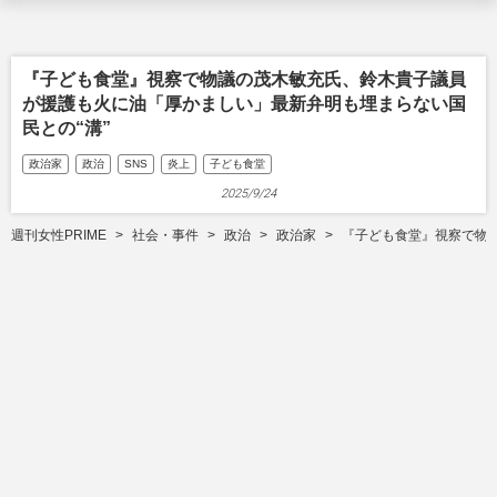
『子ども食堂』視察で物議の茂木敏充氏、鈴木貴子議員
が援護も火に油「厚かましい」最新弁明も埋まらない国
民との“溝”
政治家
政治
SNS
炎上
子ども食堂
2025/9/24
週刊女性PRIME
社会・事件
政治
政治家
『子ども食堂』視察で物