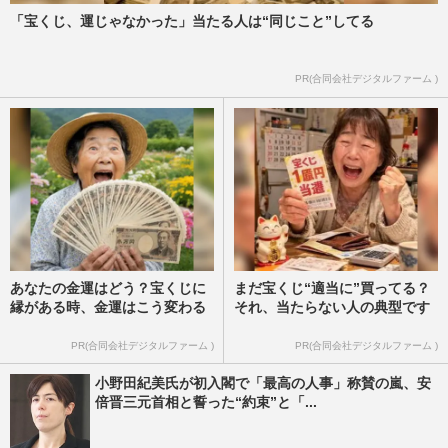
「宝くじ、運じゃなかった」当たる人は“同じこと”してる
PR(合同会社デジタルファーム )
あなたの金運はどう？宝くじに
まだ宝くじ“適当に”買ってる？
縁がある時、金運はこう変わる
それ、当たらない人の典型です
PR(合同会社デジタルファーム )
PR(合同会社デジタルファーム )
小野田紀美氏が初入閣で「最高の人事」称賛の嵐、安
倍晋三元首相と誓った“約束”と「...