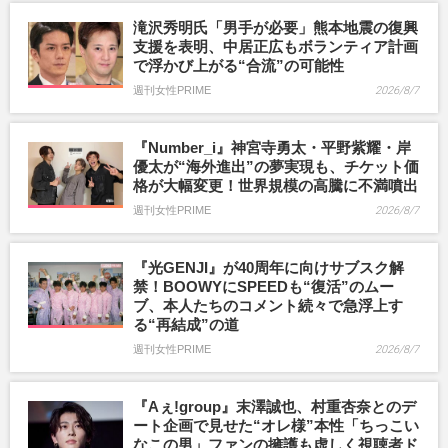
滝沢秀明氏「男手が必要」熊本地震の復興
支援を表明、中居正広もボランティア計画
で浮かび上がる“合流”の可能性
週刊女性PRIME
2026/8/7
『Number_i』神宮寺勇太・平野紫耀・岸
優太が“海外進出”の夢実現も、チケット価
格が大幅変更！世界規模の高騰に不満噴出
週刊女性PRIME
2026/8/7
『光GENJI』が40周年に向けサブスク解
禁！BOOWYにSPEEDも“復活”のムー
ブ、本人たちのコメント続々で急浮上す
る“再結成”の道
週刊女性PRIME
2026/8/7
『Aぇ!group』末澤誠也、村重杏奈とのデ
ート企画で見せた“オレ様”本性「ちっこい
なこの男」ファンの擁護も虚しく視聴者ド