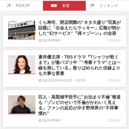
PICKUP
新着
ランキング
くら寿司、閉店間際の“ネタ大盛り”写真が
話題に「出会えたらラッキー」広報が明か
した“幻サービス”『得々ゾーン』の全容
週刊女性PRIME
2026/8/7
蒼井優主演・TBSドラマ『Tシャツが乾く
まで』が激バズリ中「“考察ドラマ”とは一
線を画している」散りばめられた伏線より
も大事な要素
週刊女性2026年8月18日・25日号
2026/8/7
巨人・高梨雄平投手に”お泊まり不倫”報道
も「ゾンビのせいで不倫がかわいく見え
る」ファンの反応が示す野球界の“不祥事
慣れ”
週刊女性PRIME
2026/8/7