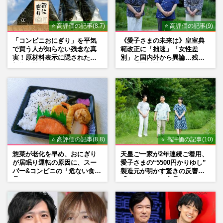
⭐ 高評価の記事(8.7)
⭐ 高評価の記事(9)
「コンビニおにぎり」を平気
《愛子さまの未来は》皇室典
で買う人が知らない残念な真
範改正に「拙速」「女性差
実！原材料表示に隠された添
別」と国内外から異論…残さ
加物の正体
れた「再改正」の道
⭐ 高評価の記事(8.8)
⭐ 高評価の記事(10)
惣菜が老化を早め、おにぎり
天皇ご一家が2年連続ご着用、
が居眠り運転の原因に、スー
愛子さまの“5500円かりゆし”
パー&コンビニの「危ない食
製造元が明かす驚きの反響
品」
「まさかうちの商品とは…」