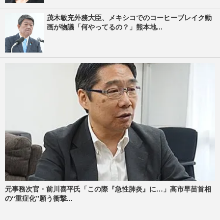
茂木敏充外務大臣、メキシコでのコーヒーブレイク動
画が物議「何やってるの？」熊本地...
元事務次官・前川喜平氏「この際『急性肺炎』に…」高市早苗首相
の“重症化”願う衝撃...