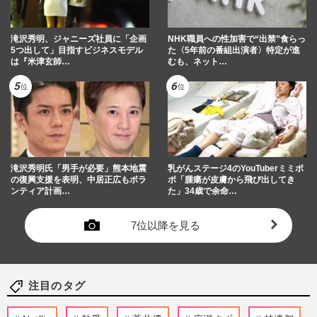
滝沢秀明、ジャニーズ社員に「企画
NHK職員への性加害で“出禁”食らっ
5つ出して」目指すビジネスモデル
た〈5年前の番組出演者〉特定が進
は『米津玄師…
むも、ネット…
滝沢秀明氏「男手が必要」熊本地震
乳がんステージ4のYouTuberミミポ
の復興支援を表明、中居正広もボラ
ポ「腫瘍が皮膚から飛び出してき
ンティア計画…
た」34歳で余命…
7位以降を見る
注目のタグ