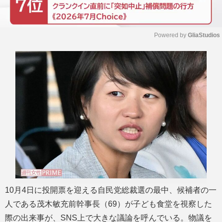
Powered by 
GliaStudios
M
u
t
e
10月4日に投開票を迎える自民党総裁選の最中、候補者の一
人である茂木敏充前幹事長（69）が子ども食堂を視察した
際の出来事が、SNS上で大きな議論を呼んでいる。物議を