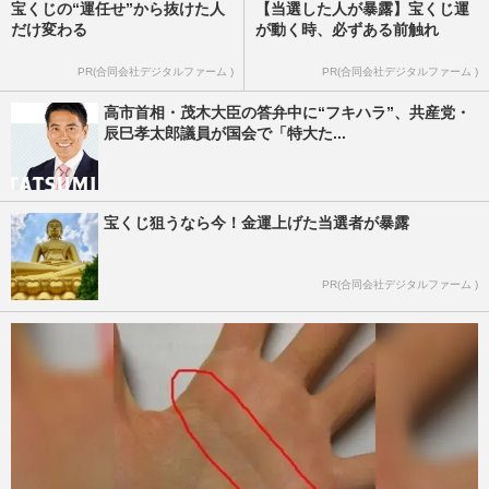
宝くじの“運任せ”から抜けた人
【当選した人が暴露】宝くじ運
だけ変わる
が動く時、必ずある前触れ
PR(合同会社デジタルファーム )
PR(合同会社デジタルファーム )
高市首相・茂木大臣の答弁中に“フキハラ”、共産党・
辰巳孝太郎議員が国会で「特大た...
宝くじ狙うなら今！金運上げた当選者が暴露
PR(合同会社デジタルファーム )