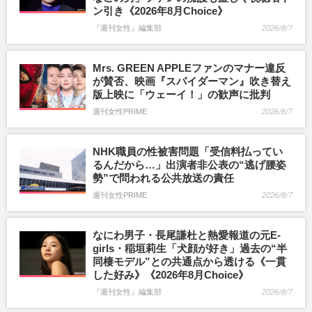
ン引き《2026年8月Choice》
『週刊女性』編集部
2026/8/7
Mrs. GREEN APPLEファンのマナー違反
が賛否、映画『スパイダーマン』吹き替え
版上映に「ウェーイ！」の歓声に批判
週刊女性PRIME
2026/8/7
NHK職員の性被害問題「受信料払ってい
るんだから…」出演者非公表の“逃げ腰姿
勢”で問われる公共放送の責任
週刊女性PRIME
2026/8/7
なにわ男子・長尾謙杜と熱愛報道の元E-
girls・稲垣莉生「犬顔が好き」過去の“半
同棲モデル”との共通点から透ける《一貫
した好み》《2026年8月Choice》
『週刊女性』編集部
2026/8/7