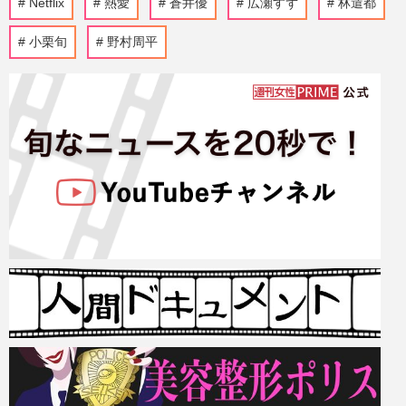
Netflix
熱愛
蒼井優
広瀬すず
林遣都
小栗旬
野村周平