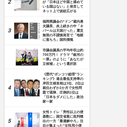
が「日本ほど中国と揉めて
いる国はない」と発言して
ネット上で波紋広がる
福岡県議会の“ドン”蔵内勇
夫議長、炎上続きの中「ネ
パールは天国だった」震災
無視の不謹慎発言で「地獄
に落ちろ」国民憤慨
市議会議員の平均年収は約
700万円！ ドラマ『銀河の
一票』のように「あなたが
立候補」という選択肢
《歴代“ポンコツ総理”ラン
キング》過去最低支持率の
岸田文雄首相は3位、2位は
就任わずか2か月で女性問
題で退陣、圧倒的1位は
「日本をダメにした」政治
家一家
女性トイレ「男性以上の便
器数に」国交省案に批判噴
出の一方「最適解やろ」注
目が集まった“女性用小便