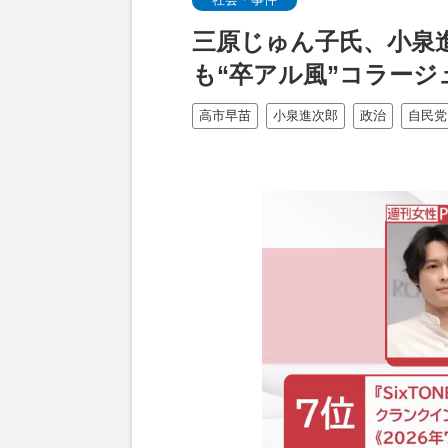
三原じゅん子氏、小泉
も“卒アル風”コラー
高市早苗
小泉進次郎
政治
自民党