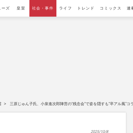
ニーズ
皇室
社会・事件
ライフ
トレンド
コミックス
連
苗
三原じゅん子氏、小泉進次郎陣営の“残念会”で姿を隠すも“卒アル風”
2025/10/8