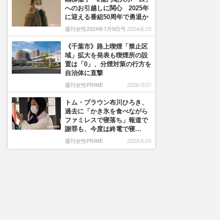
へのお引越しに関心 2025年
に迎える番組50周年で勇退か
週刊女性2024年7月9日号
2024/6/25
《千葉市》路上喫煙「禁止区
域」拡大を発表も喫煙所の設
置は「0」、分煙対策の行方を
自治体に直撃
週刊女性PRIME
2026/5/27
トム・ブラウン布川ひろき、
過去に「かき氷を食べながら
ファミレスで寝落ち」報道で
謝罪も、今度は終電で寝…
週刊女性PRIME
2023/6/29