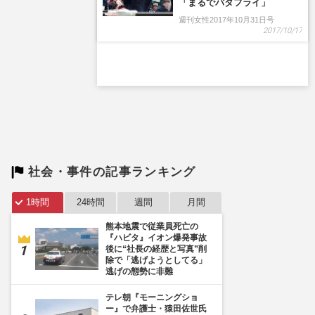
「まるでバタフライ」
週刊女性2017年10月31日号
2017/10/17
社会・事件の記事ランキング
1時間
24時間
週間
月間
熊本地震で従業員死亡の
『ハビタ』イオン爆発事故
後に“社長の経歴と写真”削
除で「逃げようとしてる」
逃げの態勢に非難
テレ朝『モーニングショ
ー』で弁護士・猿田佐世氏