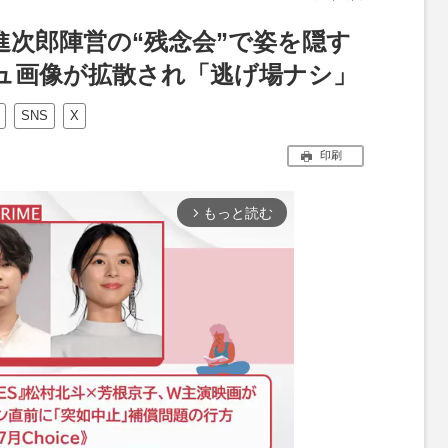
進次郎陣営の“残念会”で姿を隠す
ジュ画像が拡散され「逃げ場ナシ」
SNS
X
印刷
もっと読む
arrow_forward_ios