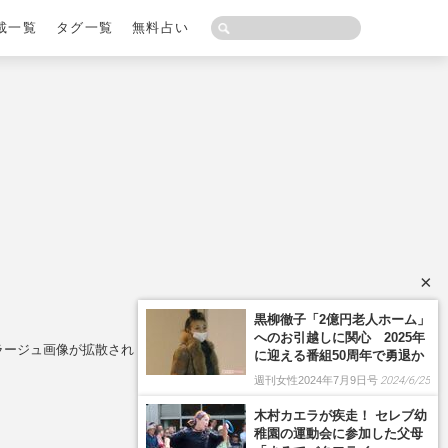
載一覧
タグ一覧
無料占い
×
黒柳徹子「2億円老人ホーム」
へのお引越しに関心 2025年
コラージュ画像が拡散され「逃げ場ナシ」
に迎える番組50周年で勇退か
週刊女性2024年7月9日号
2024/6/25
木村カエラが疾走！ セレブ幼
稚園の運動会に参加した父母