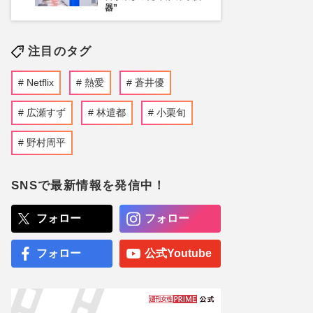
器”
注目のタグ
Netflix
熱愛
蒼井優
広瀬すず
林遣都
小栗旬
野村周平
SNSで最新情報を発信中！
フォロー
フォロー
フォロー
公式Youtube