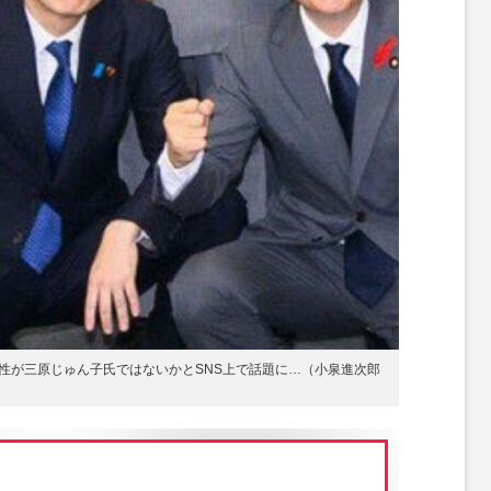
性が三原じゅん子氏ではないかとSNS上で話題に…（小泉進次郎