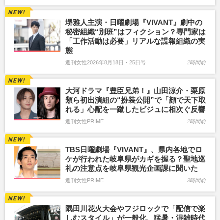
堺雅人主演・日曜劇場『VIVANT』劇中の
秘密組織“別班”はフィクション？専門家は
「工作活動は必要」リアルな諜報組織の実
態
週刊女性2026年8月18日・25日号
2時間前
大河ドラマ『豊臣兄弟！』山田涼介・栗原
類ら初出演組の“扮装公開”で「顔で天下取
れる」心配を一蹴したビジュに相次ぐ反響
週刊女性PRIME
2時間前
TBS日曜劇場『VIVANT』、県内各地でロ
ケが行われた岐阜県がカギを握る？聖地巡
礼の注意点を岐阜県観光企画課に聞いた
週刊女性PRIME
3時間前
隅田川花火大会やフジロックで「配信で楽
しむスタイル」が一般化、猛暑・混雑時代