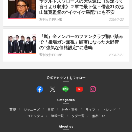
ヤクルトスワローズの大失速に《失速って
言うより収束》２軍で最下位・借金31の池
山隆寛監督の“イケイケ采配”にも不安
週刊女性PRIME
2026/7/23
『嵐』全メンバーのファンクラブ揃い踏み
で「相場ガン無視」顕著になった大野智
の“強気な価格設定”に悲鳴
週刊女性PRIME
2026/7/21
公式アカウントをフォロー
Categories
芸能
ジャニーズ
皇室
社会・事件
ライフ
トレンド
コミックス
連載一覧
タグ一覧
無料占い
About us