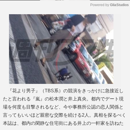
Powered by 
GliaStudios
M
u
t
e
『花より男子』（TBS系）の競演をきっかけに急接近し
たと言われる『嵐』の松本潤と井上真央。都内でデート現
場を何度も目撃されるなど、今や事務所公認の恋人関係と
言ってもいいほど親密な交際を続ける2人。真相を探るべく
本誌は、都内の閑静な住宅街にある井上の一軒家を訪ねた