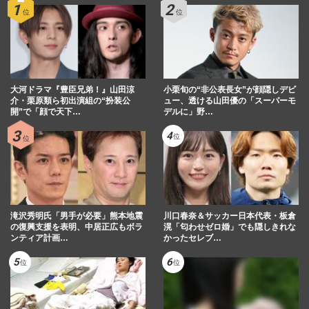
大河ドラマ『豊臣兄弟！』山田涼
小栗旬の“非公表長女”が顔隠しデビ
介・栗原類ら初出演組の“扮装公
ュー、透ける山田優の「スーパーモ
開”で「顔で天下…
デルに」野…
滝沢秀明氏「男手が必要」熊本地震
川口春奈＆サッカー日本代表・板倉
の復興支援を表明、中居正広もボラ
滉「匂わせゼロ婚」でも隠しきれな
ンティア計画…
かったセレブ…