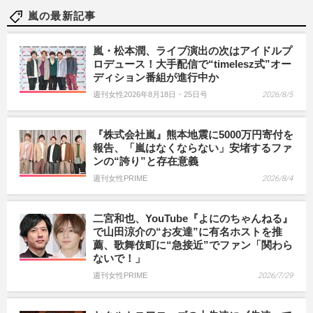
嵐の最新記事
嵐・松本潤、ライブ演出の次はアイドルプ
ロデュース！大手配信で“timelesz式”オー
ディション番組が進行中か
週刊女性2026年8月18日・25日号
2026/8/5
『株式会社嵐』熊本地震に5000万円寄付を
報告、「嵐はなくならない」安堵するファ
ンの“誇り”と存在意義
週刊女性PRIME
2026/8/4
二宮和也、YouTube『よにのちゃんねる』
で山田涼介の“お友達”に有名ホストを推
薦、歌舞伎町に“急接近”でファン「関わら
ないで！」
週刊女性PRIME
2026/7/29