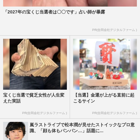
「2027年の宝くじ当選者は〇〇です」占い師が暴露
PR(合同会社デジタルファーム )
宝くじ当選で貧乏女性が人生変
【当選】金運が上がる直前に起
えた実話
こるサイン
PR(合同会社デジタルファーム )
PR(合同会社デジタルファーム )
嵐ラストライブで松本潤が見せたストイックなプロ意
識、「顔も体もパンパン…」話題に...