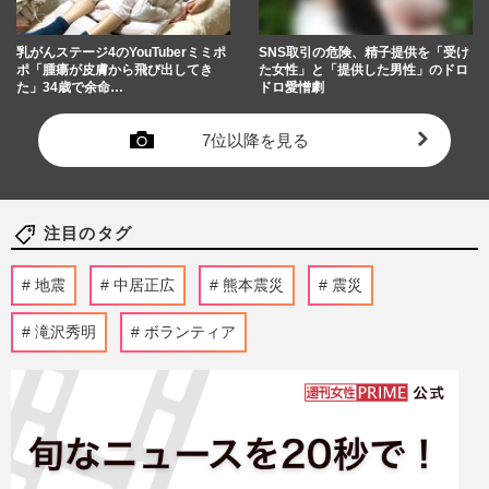
乳がんステージ4のYouTuberミミポ
SNS取引の危険、精子提供を「受け
ポ「腫瘍が皮膚から飛び出してき
た女性」と「提供した男性」のドロ
た」34歳で余命…
ドロ愛憎劇
7位以降を見る
注目のタグ
地震
中居正広
熊本震災
震災
滝沢秀明
ボランティア