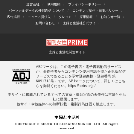
運営会社
利用規約
プライバシーポリシー
パーソナルデータの外部送信について
コンテンツ制作・編集ポリシー
広告掲載
ニュース提供先
タレコミ
採用情報
お知らせ一覧
お問い合わせ
主婦と生活社公式サイト
主婦と生活社関連サイト
ABJマークは、この電子書店・電子書籍配信サービス
が、著作権者からコンテンツ使用許諾を得た正規版配信
サービスであることを示す登録商標（登録番号 第
6091713号）です。ABJマークについて、詳しくはこち
らを御覧ください。
https://aebs.or.jp/
本サイトに掲載されているすべての⽂章・撮影写真の著作権は主婦と⽣活
社に帰属します。
他サイトや他媒体への無断転載・複製⾏為は固く禁⽌します。
COPYRIGHT © SHUFU TO SEIKATSU SHA CO.,LTD. All rights
reserved.