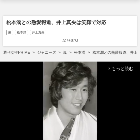
松本潤との熱愛報道、井上真央は笑顔で対応
嵐
松本潤
井上真央
2014/5/13
週刊女性PRIME
ジャニーズ
嵐
松本潤
松本潤との熱愛報道、井上
もっと読む
arrow_forward_ios