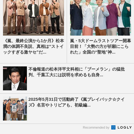
《嵐、最終公演から1か月》松本
嵐・5大ドームラストツアー開幕
潤の体調不良説、真相は“ストイ
目前！「大勢の方が祈願にこら
ックすぎる激ヤセ”だ...
れた」全国の“聖地”神...
不倫報道の松本洋平文科相に「ブーメラン」の猛批
判、千葉工大には説明を求めるも自身...
2025年5月31日で活動終了《嵐プレイバック☆クイ
ズ》名言やトリビアも、初級編...
Recommended by