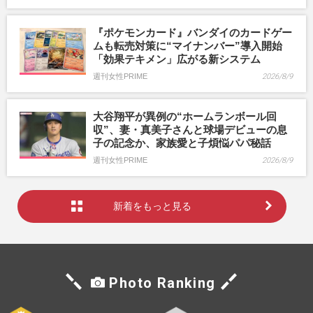
『ポケモンカード』バンダイのカードゲー
ムも転売対策に“マイナンバー”導入開始
「効果テキメン」広がる新システム
週刊女性PRIME
2026/8/9
大谷翔平が異例の“ホームランボール回
収”、妻・真美子さんと球場デビューの息
子の記念か、家族愛と子煩悩パパ秘話
週刊女性PRIME
2026/8/9
新着をもっと見る
Photo Ranking