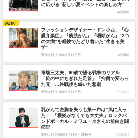
に広がる“新しい夏イベントの楽しみ方”
4時間前
ファッションデザイナー・ドン小西、『心
臓弁膜症』『膀胱がん』『咽頭がん』“3つ
の大病”を経験でたどり着いた“生きる美
学”
週刊女性2026年8月11日号
5時間前
毒蝮三太夫、90歳で語る戦争のリアル
「靴の中にちぎれた足首」「抑留で変わっ
た兄」…終戦後も続いた悲劇
週刊女性2026年8月11日号
2026/8/9
乳がんで左胸を失うも第一声は“気に入っ
た！”「根拠がなくても大丈夫」ロックバ
ンドボーカル・ミワユータさんの前向き闘
病記
週刊女性2026年8月18日・25日号
2026/8/9